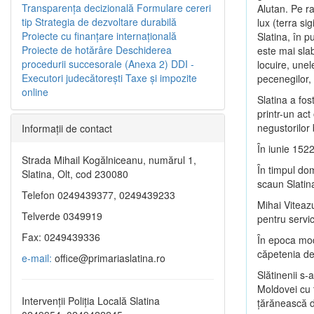
Transparenţa decizională
Formulare cereri
Alutan. Pe r
tip
Strategia de dezvoltare durabilă
lux (terra si
Proiecte cu finanţare internaţională
Slatina, în p
Proiecte de hotărâre
Deschiderea
este mai slab
procedurii succesorale (Anexa 2)
DDI -
locuire, unel
Executori judecătorești
Taxe şi impozite
pecenegilor, 
online
Slatina a fo
printr-un act
negustorilor
Informaţii de contact
În iunie 1522
Strada Mihail Kogălniceanu, numărul 1,
În timpul do
Slatina, Olt, cod 230080
scaun Slatin
Telefon 0249439377, 0249439233
Mihai Viteazu
Telverde 0349919
pentru servic
Fax: 0249439336
În epoca mode
căpetenia de 
e-mail:
office@primariaslatina.ro
Slătinenii s-
Moldovei cu
Intervenții Poliția Locală Slatina
ţărănească d