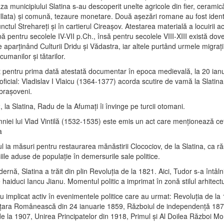
aza municipiului Slatina s-au descoperit unelte agricole din fier, ceram
gillata) şi comună, tezaure monetare. Două aşezări romane au fost identi
unctul Strehareţi şi în cartierul Cireaşov. Atestarea materială a locuirii a
ă pentru secolele IV-VII p.Ch., însă pentru secolele VIII-XIII există dov
e aparţinând Culturii Dridu şi Vădastra, iar altele purtând urmele migraţii
cumanilor şi tătarilor.
st pentru prima dată atestată documentar în epoca medievală, la 20 ian
 oficial: Vladislav I Vlaicu (1364-1377) acorda scutire de vamă la Slatina
 braşoveni.
, la Slatina, Radu de la Afumaţi îi învinge pe turcii otomani.
mniei lui Vlad Vintilă (1532-1535) este emis un act care menţionează c
a
l ia măsuri pentru restaurarea mănăstirii Clocociov, de la Slatina, ca r
iile aduse de populaţie în demersurile sale politice.
rnă, Slatina a trăit din plin Revoluţia de la 1821. Aici, Tudor s-a întâln
haiduci Iancu Jianu. Momentul politic a imprimat în zonă stilul arhitect
au implicat activ în evenimentele politice care au urmat: Revoluţia de la
 ţara Românească din 24 ianuarie 1859, Războiul de independenţă 18
e la 1907, Unirea Principatelor din 1918, Primul şi Al Doilea Război Mo