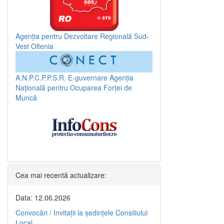
Agenția pentru Dezvoltare Regională Sud-
Vest Oltenia
A.N.P.C.P.P.S.R.
E-guvernare
Agenția
Națională pentru Ocuparea Forței de
Muncă
Cea mai recentă actualizare:
Data: 12.06.2026
Convocări / Invitaţii la şedinţele Consiliului
Local