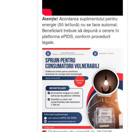
Atenție!
Acordarea suplimentului pentru
energie (50 lei/lună) nu se face automat.
Beneficiarii trebuie să depună o cerere în
platforma ePIDS, conform procedurii
legale.
Ordonanța de urgență nr. 35/2025