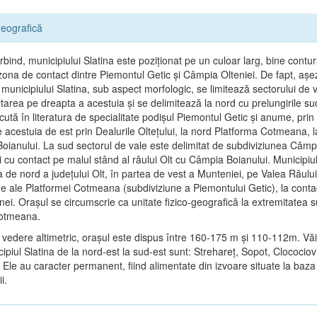
eografică
bind, municipiului Slatina este poziţionat pe un culoar larg, bine contur
n zona de contact dintre Piemontul Getic şi Câmpia Olteniei. De fapt, aş
municipiului Slatina, sub aspect morfologic, se limitează sectorului de v
tarea pe dreapta a acestuia şi se delimitează la nord cu prelungirile su
cută în literatura de specialitate podişul Piemontul Getic şi anume, prin
e acestuia de est prin Dealurile Olteţului, la nord Platforma Cotmeana, l
oianului. La sud sectorul de vale este delimitat de subdiviziunea Câmp
 cu contact pe malul stând al râului Olt cu Câmpia Boianului. Municipiul
a de nord a judeţului Olt, în partea de vest a Munteniei, pe Valea Râului
ne ale Platformei Cotmeana (subdiviziune a Piemontului Getic), la contac
ei. Oraşul se circumscrie ca unitate fizico-geografică la extremitatea 
Cotmeana.
 vedere altimetric, oraşul este dispus între 160-175 m şi 110-112m. Văi
ipiul Slatina de la nord-est la sud-est sunt: Strehareţ, Sopot, Clocociov
 Ele au caracter permanent, fiind alimentate din izvoare situate la baza 
i.