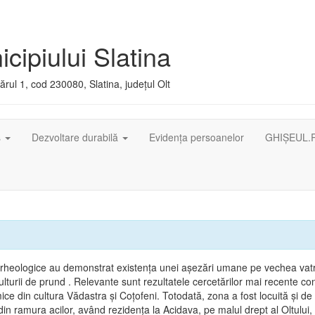
cipiului Slatina
rul 1, cod 230080, Slatina, județul Olt
ș
Dezvoltare durabilă
Evidența persoanelor
GHIȘEUL.
arheologice au demonstrat existenţa unei aşezări umane pe vechea vatr
lturii de prund . Relevante sunt rezultatele cercetărilor mai recente co
ice din cultura Vădastra şi Coţofeni. Totodată, zona a fost locuită şi de t
in ramura acilor, având rezidenţa la Acidava, pe malul drept al Oltului