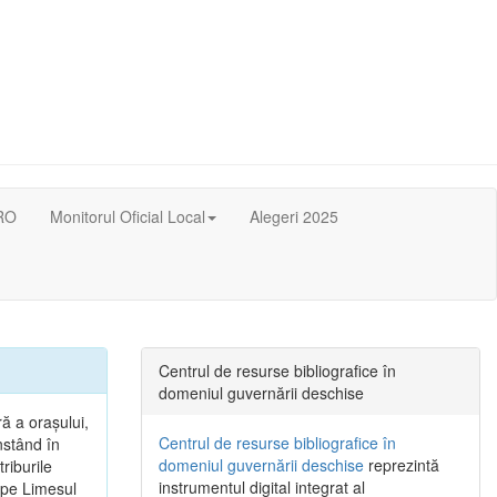
RO
Monitorul Oficial Local
Alegeri 2025
Centrul de resurse bibliografice în
domeniul guvernării deschise
ă a oraşului,
Centrul de resurse bibliografice în
nstând în
domeniul guvernării deschise
reprezintă
riburile
instrumentul digital integrat al
, pe Limesul