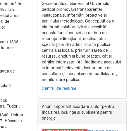
Secretariatului General al Guvernului,
ică romană de
dedicat promovării transparenței
ficate la
instituționale, informării proactive și
cestui areal
sprijinului metodologic. Concepută ca o
ezi de
platformă colaborativă și accesibilă,
lor
aceasta funcționează ca un hub de
referință bidirecțional, destinat atât
uarie 1368
specialiștilor din administrația publică
 tuturor
centrală și locală, prin furnizarea de
resurse, ghiduri și bune practici, cât și
părților interesate, prin facilitarea accesului
la informații relevante, instrumente de
etatea de
consultare și mecanisme de participare și
monitorizare publică.
ăsplată
Centrul de resurse
it cu
ural Tudor .
Anunț important acordare ajutor pentru
încălzirea locuinței și supliment pentru
 1848, Unirea
energie
77, Răscoala
ndial.