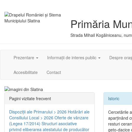
Primăria Muni
Strada Mihail Kogălniceanu, numă
Prezentare
Informații de interes public
Despre ora
Accesibilitate
Contact
Pagini vizitate frecvent
Istoric
Dispoziţii ale Primarului > 2026
Hotărâri ale
Cercetările 
Consiliului Local > 2026
Oferte de vânzare
aparţinând cu
(Legea 17/2014)
Structuri asociative
resturi ceram
privind eliberarea atestatului de producător
geto-dacice d