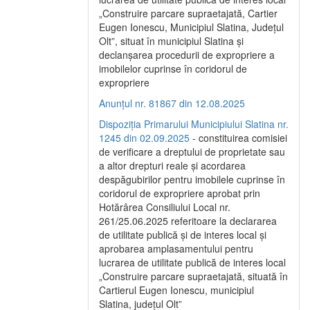
„Construire parcare supraetajată, Cartier
Eugen Ionescu, Municipiul Slatina, Județul
Olt”, situat în municipiul Slatina și
declanșarea procedurii de expropriere a
imobilelor cuprinse în coridorul de
expropriere
Anunțul nr. 81867 din 12.08.2025
Dispoziția Primarului Municipiului Slatina nr.
1245 din 02.09.2025
- constituirea comisiei
de verificare a dreptului de proprietate sau
a altor drepturi reale și acordarea
despăgubirilor pentru imobilele cuprinse în
coridorul de expropriere aprobat prin
Hotărârea Consiliului Local nr.
261/25.06.2025 referitoare la declararea
de utilitate publică și de interes local și
aprobarea amplasamentului pentru
lucrarea de utilitate publică de interes local
„Construire parcare supraetajată, situată în
Cartierul Eugen Ionescu, municipiul
Slatina, județul Olt”