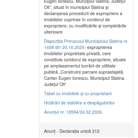
Eugen Ionescu, Muncipiul Slatina, Judeţul
Olt”, situat în municipiul Slatina şi
declanşarea procedurii de expropriere a
imobilelor cuprinse în coridorul de
expropriere, cu modificările şi completările
ulterioare
Dispoziția Primarului Municipiului Slatina nr.
1458 din 20.10.2025
- exproprierea
imobilelor proprietate privată, care
constituie coridorul de expropriere, situate
pe amplasamentul lucrării de utilitate
publică „Construire parcare supraetajată,
Cartier Eugen Ionescu, Municipiul Slatina,
Județul Olt”
Tabel cu imobilele și cu proprietarii
Hotărâri de stabilire a despăgubirilor
Anunțul nr. 18594/24.02.2026
Anunț - Declarația unică 212