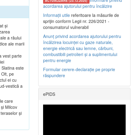
Informare privind
ACTUALIZARE (23.12.2025)
acordarea ajutorului pentru încălzire
Informații utile
referitoare la măsurile de
sprijin conform Legii nr. 226/2021 -
at şi
consumatorul vulnerabil
ezarea
Anunț privind acordarea ajutorului pentru
ale a râului
încălzirea locuinței cu gaze naturale,
dice ale marii
energie electrică sau lemne, cărbuni,
combustibili petrolieri și a suplimentului
a vest parte
pentru energie
iei
 Slatina este
Formular cerere-declarație pe proprie
 Olt, pe
răspundere
tul ei cu
sud-vestică a
ePIDS
le care
 şi Milcov
teraselor şi