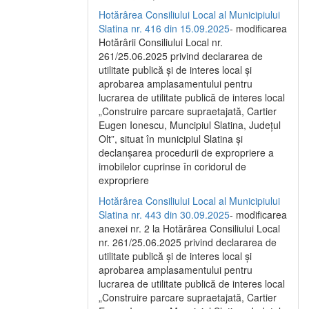
Hotărârea Consiliului Local al Municipiului
Slatina nr. 416 din 15.09.2025
- modificarea
Hotărârii Consiliului Local nr.
261/25.06.2025 privind declararea de
utilitate publică și de interes local și
aprobarea amplasamentului pentru
lucrarea de utilitate publică de interes local
„Construire parcare supraetajată, Cartier
Eugen Ionescu, Muncipiul Slatina, Județul
Olt”, situat în municipiul Slatina și
declanșarea procedurii de expropriere a
imobilelor cuprinse în coridorul de
expropriere
Hotărârea Consiliului Local al Municipiului
Slatina nr. 443 din 30.09.2025
- modificarea
anexei nr. 2 la Hotărârea Consiliului Local
nr. 261/25.06.2025 privind declararea de
utilitate publică şi de interes local şi
aprobarea amplasamentului pentru
lucrarea de utilitate publică de interes local
„Construire parcare supraetajată, Cartier