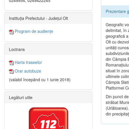
0249954, 0249422245
Prezentare g
Instituția Prefectului - Județul Olt
Geografic vor
delimitat, î
Program de audiențe
geografică a 
Olt cu dezvol
unităţi cunos
Loctrans
subdiviziunil
din Câmpia B
Harta traseelor
Romanaţiului
situat în zon
Orar autobuze
ultimele coli
(valabil începând cu 1 iunie 2018)
Câmpia Slatin
Platformei 
Din punct de
Legături utile
străbat Munic
(Urlătoarea).
din precipitaţi