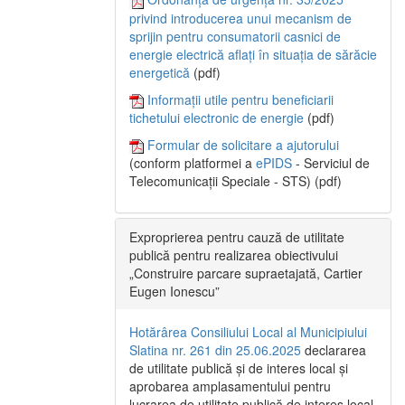
privind introducerea unui mecanism de
sprijin pentru consumatorii casnici de
energie electrică aflați în situația de sărăcie
energetică
(pdf)
Informații utile pentru beneficiarii
tichetului electronic de energie
(pdf)
Formular de solicitare a ajutorului
(conform platformei a
ePIDS
- Serviciul de
Telecomunicații Speciale - STS) (pdf)
Exproprierea pentru cauză de utilitate
publică pentru realizarea obiectivului
„Construire parcare supraetajată, Cartier
Eugen Ionescu”
Hotărârea Consiliului Local al Municipiului
Slatina nr. 261 din 25.06.2025
declararea
de utilitate publică și de interes local și
aprobarea amplasamentului pentru
lucrarea de utilitate publică de interes local