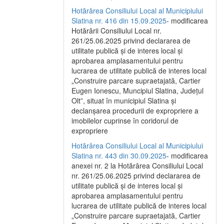
Hotărârea Consiliului Local al Municipiului
Slatina nr. 416 din 15.09.2025
- modificarea
Hotărârii Consiliului Local nr.
261/25.06.2025 privind declararea de
utilitate publică și de interes local și
aprobarea amplasamentului pentru
lucrarea de utilitate publică de interes local
„Construire parcare supraetajată, Cartier
Eugen Ionescu, Muncipiul Slatina, Județul
Olt”, situat în municipiul Slatina și
declanșarea procedurii de expropriere a
imobilelor cuprinse în coridorul de
expropriere
Hotărârea Consiliului Local al Municipiului
Slatina nr. 443 din 30.09.2025
- modificarea
anexei nr. 2 la Hotărârea Consiliului Local
nr. 261/25.06.2025 privind declararea de
utilitate publică şi de interes local şi
aprobarea amplasamentului pentru
lucrarea de utilitate publică de interes local
„Construire parcare supraetajată, Cartier