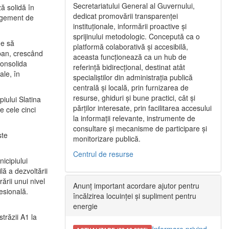
Secretariatului General al Guvernului,
ă solidă în
dedicat promovării transparenței
nagement de
instituționale, informării proactive și
sprijinului metodologic. Concepută ca o
ne să
platformă colaborativă și accesibilă,
urban, crescând
aceasta funcționează ca un hub de
consolida
referință bidirecțional, destinat atât
ale, în
specialiștilor din administrația publică
centrală și locală, prin furnizarea de
resurse, ghiduri și bune practici, cât și
iului Slatina
părților interesate, prin facilitarea accesului
e cele cinci
la informații relevante, instrumente de
consultare și mecanisme de participare și
ste
monitorizare publică.
Centrul de resurse
icipiului
ă a dezvoltării
ării unui nivel
Anunț important acordare ajutor pentru
fesională.
încălzirea locuinței și supliment pentru
energie
trăzii A1 la