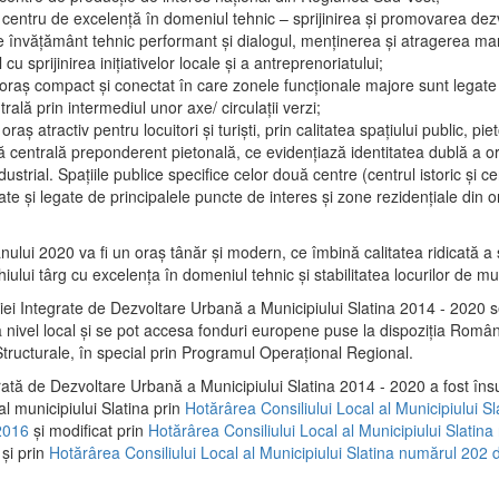
 centru de excelenţă în domeniul tehnic – sprijinirea şi promovarea dezv
 învăţământ tehnic performant şi dialogul, menţinerea şi atragerea maril
 cu sprijinirea iniţiativelor locale şi a antreprenoriatului;
 oraş compact şi conectat în care zonele funcţionale majore sunt legate 
rală prin intermediul unor axe/ circulații verzi;
oraş atractiv pentru locuitori şi turişti, prin calitatea spaţiului public, pi
 centrală preponderent pietonală, ce evidenţiază identitatea dublă a ora
dustrial. Spaţiile publice specifice celor două centre (centrul istoric şi c
te şi legate de principalele puncte de interes şi zone rezidenţiale din o
.
anului 2020 va fi un oraş tânăr şi modern, ce îmbină calitatea ridicată a 
hiului târg cu excelenţa în domeniul tehnic şi stabilitatea locurilor de m
iei Integrate de Dezvoltare Urbană a Municipiului Slatina 2014 - 2020
a nivel local şi se pot accesa fonduri europene puse la dispoziţia Român
tructurale, în special prin Programul Operațional Regional.
rată de Dezvoltare Urbană a Municipiului Slatina 2014 - 2020 a fost îns
al municipiului Slatina prin
Hotărârea Consiliului Local al Municipiului S
2016
și modificat prin
Hotărârea Consiliului Local al Municipiului Slatin
și prin
Hotărârea Consiliului Local al Municipiului Slatina numărul 202