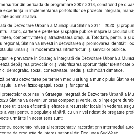
mersurilor din perioada de programare 2007-2013, construind pe o baz
e experienţa în implementarea portofoliilor de proiecte integrate, ma
itate administrativă.
rată de Dezvoltare Urbană a Municipiului Slatina 2014 - 2020 își propu
rul istoric, cartierele periferice şi spaţiile publice majore la circuitul 
litatea, competitivitatea şi atractivitatea oraşului. Totodată, pentru a-şi 
u regional, Slatina va investi în dezvoltarea şi promovarea identităţii loc
talului uman şi în modernizarea infrastructurii şi serviciilor publice.
acţiunile prevăzute în Strategia Integrată de Dezvoltare Urbană a Municip
ază depășirea provocărilor şi valorificarea oportunităţilor identificate p
ic, demografic, social, conectivitate, mediu şi schimbări climatice.
ază pentru dezvoltarea pe termen mediu şi lung a municipiului Slatina e
şului la nivel fizico-spaţial, social şi funcţional.
l proiectelor cuprinse în Strategia Integrată de Dezvoltare Urbană a Mun
2020 Slatina va deveni un oraş compact şi verde, cu o înţelegere durabil
 spre utilizarea eficientă şi eficace a resurselor locale în vederea asigur
ate a vieţii pentru o populaţie tânără, cu un nivel ridicat de pregătire pro
pecte urmărite în acest sens sunt:
 centru economic-industrial reprezentativ, racordat prin intermediul autos
 centre de producţie de interes naţional din Regiunea Sud-Vest;