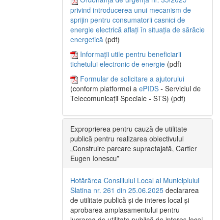
privind introducerea unui mecanism de
sprijin pentru consumatorii casnici de
energie electrică aflați în situația de sărăcie
energetică
(pdf)
Informații utile pentru beneficiarii
tichetului electronic de energie
(pdf)
Formular de solicitare a ajutorului
(conform platformei a
ePIDS
- Serviciul de
Telecomunicații Speciale - STS) (pdf)
Exproprierea pentru cauză de utilitate
publică pentru realizarea obiectivului
„Construire parcare supraetajată, Cartier
Eugen Ionescu”
Hotărârea Consiliului Local al Municipiului
Slatina nr. 261 din 25.06.2025
declararea
de utilitate publică și de interes local și
aprobarea amplasamentului pentru
lucrarea de utilitate publică de interes local