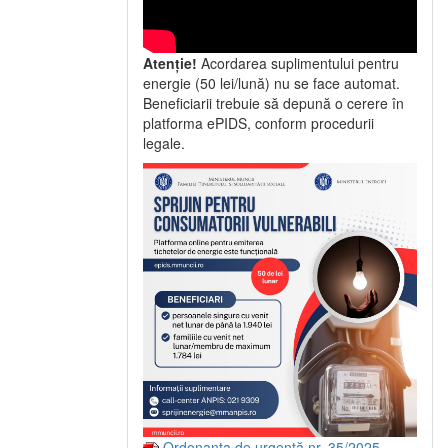
Atenție!
Acordarea suplimentului pentru
energie (50 lei/lună) nu se face automat.
Beneficiarii trebuie să depună o cerere în
platforma ePIDS, conform procedurii
legale.
Ordonanța de urgență nr. 35/2025