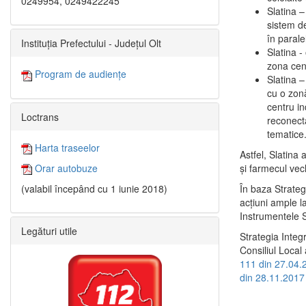
0249954, 0249422245
Slatina –
sistem de
în paralel
Instituția Prefectului - Județul Olt
Slatina -
zona cent
Program de audiențe
Slatina – 
cu o zonă
centru in
Loctrans
reconecta
tematice
Harta traseelor
Astfel, Slatina 
şi farmecul vec
Orar autobuze
În baza Strateg
(valabil începând cu 1 iunie 2018)
acţiuni ample l
Instrumentele S
Legături utile
Strategia Integ
Consiliul Local 
111 din 27.04.
din 28.11.2017