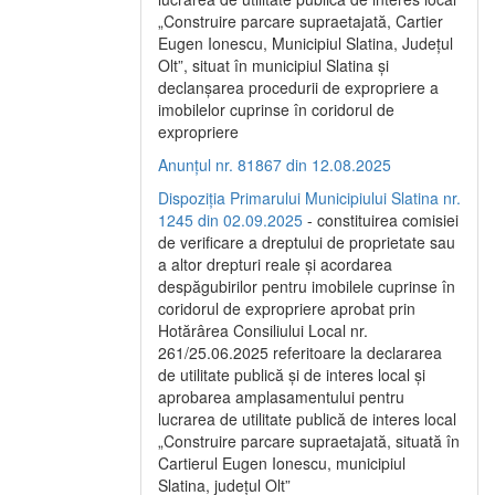
„Construire parcare supraetajată, Cartier
Eugen Ionescu, Municipiul Slatina, Județul
Olt”, situat în municipiul Slatina și
declanșarea procedurii de expropriere a
imobilelor cuprinse în coridorul de
expropriere
Anunțul nr. 81867 din 12.08.2025
Dispoziția Primarului Municipiului Slatina nr.
1245 din 02.09.2025
- constituirea comisiei
de verificare a dreptului de proprietate sau
a altor drepturi reale și acordarea
despăgubirilor pentru imobilele cuprinse în
coridorul de expropriere aprobat prin
Hotărârea Consiliului Local nr.
261/25.06.2025 referitoare la declararea
de utilitate publică și de interes local și
aprobarea amplasamentului pentru
lucrarea de utilitate publică de interes local
„Construire parcare supraetajată, situată în
Cartierul Eugen Ionescu, municipiul
Slatina, județul Olt”