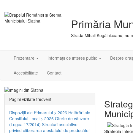
Primăria Muni
Strada Mihail Kogălniceanu, numă
Prezentare
Informații de interes public
Despre ora
Accesibilitate
Contact
Pagini vizitate frecvent
Strateg
Municip
Dispoziţii ale Primarului > 2026
Hotărâri ale
Consiliului Local > 2026
Oferte de vânzare
(Legea 17/2014)
Structuri asociative
privind eliberarea atestatului de producător
Strategia Integ