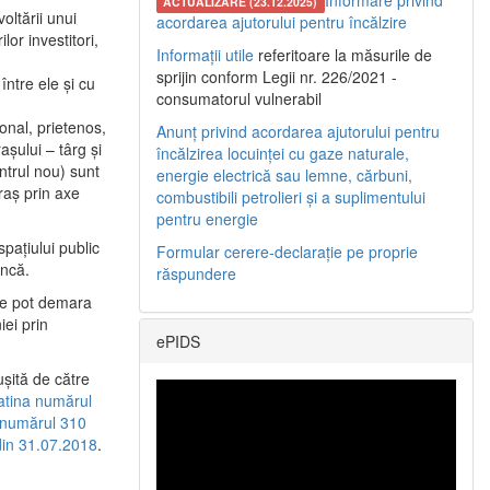
Informare privind
ACTUALIZARE (23.12.2025)
oltării unui
acordarea ajutorului pentru încălzire
or investitori,
Informații utile
referitoare la măsurile de
sprijin conform Legii nr. 226/2021 -
între ele şi cu
consumatorul vulnerabil
etonal, prietenos,
Anunț privind acordarea ajutorului pentru
şului – târg şi
încălzirea locuinței cu gaze naturale,
entrul nou) sunt
energie electrică sau lemne, cărbuni,
raş prin axe
combustibili petrolieri și a suplimentului
pentru energie
spaţiului public
Formular cerere-declarație pe proprie
uncă.
răspundere
 se pot demara
iei prin
ePIDS
uşită de către
latina numărul
a numărul 310
 din 31.07.2018
.