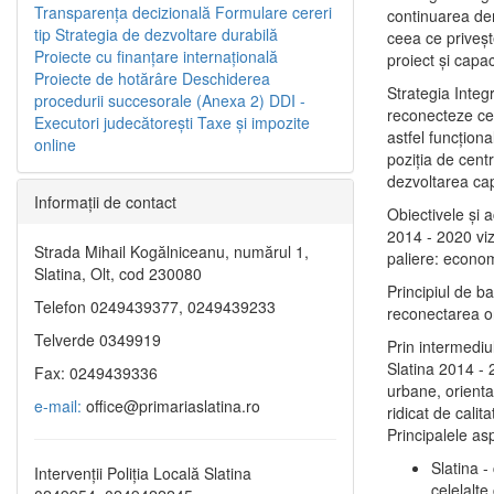
Transparenţa decizională
Formulare cereri
continuarea de
tip
Strategia de dezvoltare durabilă
ceea ce priveşt
Proiecte cu finanţare internaţională
proiect și capac
Proiecte de hotărâre
Deschiderea
Strategia Integ
procedurii succesorale (Anexa 2)
DDI -
reconecteze cent
Executori judecătorești
Taxe şi impozite
astfel funcţiona
online
poziţia de centr
dezvoltarea capi
Informaţii de contact
Obiectivele şi 
2014 - 2020 vize
Strada Mihail Kogălniceanu, numărul 1,
paliere: econom
Slatina, Olt, cod 230080
Principiul de b
Telefon 0249439377, 0249439233
reconectarea ora
Telverde 0349919
Prin intermediu
Slatina 2014 - 
Fax: 0249439336
urbane, orientat
e-mail:
office@primariaslatina.ro
ridicat de calit
Principalele as
Slatina -
Intervenții Poliția Locală Slatina
celelalte