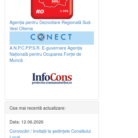
Agenția pentru Dezvoltare Regională Sud-
Vest Oltenia
A.N.P.C.P.P.S.R.
E-guvernare
Agenția
Națională pentru Ocuparea Forței de
Muncă
Cea mai recentă actualizare:
Data: 12.06.2026
Convocări / Invitaţii la şedinţele Consiliului
Local