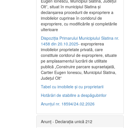
Eugen Ionescu, Muncipiul Slatina, Judeţul
Olt”, situat în municipiul Slatina şi
declanşarea procedurii de expropriere a
imobilelor cuprinse în coridorul de
expropriere, cu modificările şi completările
ulterioare
Dispoziția Primarului Municipiului Slatina nr.
1458 din 20.10.2025
- exproprierea
imobilelor proprietate privată, care
constituie coridorul de expropriere, situate
pe amplasamentul lucrării de utilitate
publică „Construire parcare supraetajată,
Cartier Eugen Ionescu, Municipiul Slatina,
Județul Olt”
Tabel cu imobilele și cu proprietarii
Hotărâri de stabilire a despăgubirilor
Anunțul nr. 18594/24.02.2026
Anunț - Declarația unică 212