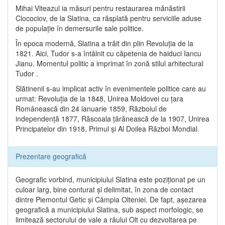
Mihai Viteazul ia măsuri pentru restaurarea mănăstirii
Clocociov, de la Slatina, ca răsplată pentru serviciile aduse
de populaţie în demersurile sale politice.
În epoca modernă, Slatina a trăit din plin Revoluţia de la
1821. Aici, Tudor s-a întâlnit cu căpetenia de haiduci Iancu
Jianu. Momentul politic a imprimat în zonă stilul arhitectural
Tudor .
Slătinenii s-au implicat activ în evenimentele politice care au
urmat: Revoluţia de la 1848, Unirea Moldovei cu ţara
Românească din 24 ianuarie 1859, Războiul de
independenţă 1877, Răscoala ţărănească de la 1907, Unirea
Principatelor din 1918, Primul şi Al Doilea Război Mondial.
Prezentare geografică
Geografic vorbind, municipiului Slatina este poziţionat pe un
culoar larg, bine conturat şi delimitat, în zona de contact
dintre Piemontul Getic şi Câmpia Olteniei. De fapt, aşezarea
geografică a municipiului Slatina, sub aspect morfologic, se
limitează sectorului de vale a râului Olt cu dezvoltarea pe