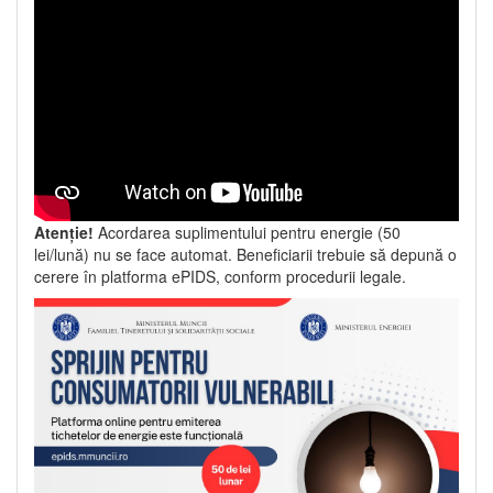
Atenție!
Acordarea suplimentului pentru energie (50
lei/lună) nu se face automat. Beneficiarii trebuie să depună o
cerere în platforma ePIDS, conform procedurii legale.