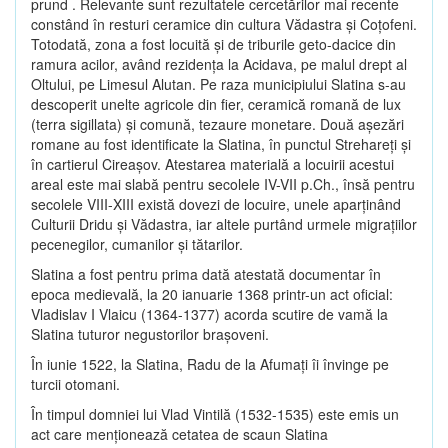
prund . Relevante sunt rezultatele cercetărilor mai recente
constând în resturi ceramice din cultura Vădastra şi Coţofeni.
Totodată, zona a fost locuită şi de triburile geto-dacice din
ramura acilor, având rezidenţa la Acidava, pe malul drept al
Oltului, pe Limesul Alutan. Pe raza municipiului Slatina s-au
descoperit unelte agricole din fier, ceramică romană de lux
(terra sigillata) şi comună, tezaure monetare. Două aşezări
romane au fost identificate la Slatina, în punctul Strehareţi şi
în cartierul Cireaşov. Atestarea materială a locuirii acestui
areal este mai slabă pentru secolele IV-VII p.Ch., însă pentru
secolele VIII-XIII există dovezi de locuire, unele aparţinând
Culturii Dridu şi Vădastra, iar altele purtând urmele migraţiilor
pecenegilor, cumanilor şi tătarilor.
Slatina a fost pentru prima dată atestată documentar în
epoca medievală, la 20 ianuarie 1368 printr-un act oficial:
Vladislav I Vlaicu (1364-1377) acorda scutire de vamă la
Slatina tuturor negustorilor braşoveni.
În iunie 1522, la Slatina, Radu de la Afumaţi îi învinge pe
turcii otomani.
În timpul domniei lui Vlad Vintilă (1532-1535) este emis un
act care menţionează cetatea de scaun Slatina