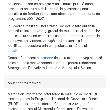
consens în ceea ce privește viitorul municipiului Slatina,
precum și pentru a stabili prioritățile și criteriile pentru
absorbția de fonduri comunitare alocate pentru perioada de
programare 2021-2027.
În vederea realizării unei strategii de dezvoltare durabilă
care să reflecte nevoile și gradul de mulțumire al cetățenilor
municipiului privind condițiile existente, precum și prioritățile
de dezvoltare viitoare, vă rugăm să ne sprijiniți în
identificarea acestora prin completarea următorului
chestionar
Completând acest
chestionar
de 7-10 minute ne veți ajuta să
colectam cele mai valoroase informații pentru redactarea
Strategiei de Dezvoltare Urbană a Municipiului Slatina.
Anunț pentru fermieri
Materialele informative referitoare la măsurile de mediu și
climă cuprinse în Programul Național de Dezvoltare Rurală
(PNDR) 2014 – 2020, aferent Campaniei 2021, pot fi
accesate pe site-ul Ministerului Agriculturii și Dezvoltării