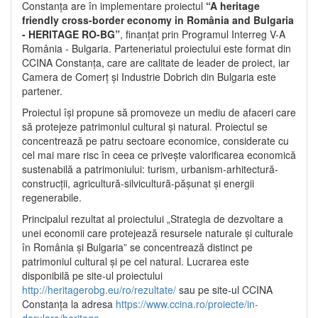
Constanța are în implementare proiectul
“A heritage
friendly cross-border economy in România and Bulgaria
- HERITAGE RO-BG”
, finanțat prin Programul Interreg V-A
România - Bulgaria. Parteneriatul proiectului este format din
CCINA Constanța, care are calitate de leader de proiect, iar
Camera de Comerț și Industrie Dobrich din Bulgaria este
partener.
Proiectul își propune să promoveze un mediu de afaceri care
să protejeze patrimoniul cultural și natural. Proiectul se
concentrează pe patru sectoare economice, considerate cu
cel mai mare risc în ceea ce privește valorificarea economică
sustenabilă a patrimoniului: turism, urbanism-arhitectură-
construcții, agricultură-silvicultură-pășunat și energii
regenerabile.
Principalul rezultat al proiectului „Strategia de dezvoltare a
unei economii care protejează resursele naturale și culturale
în România și Bulgaria” se concentrează distinct pe
patrimoniul cultural și pe cel natural. Lucrarea este
disponibilă pe site-ul proiectului
http://heritagerobg.eu/ro/rezultate/
sau pe site-ul CCINA
Constanța la adresa
https://www.ccina.ro/proiecte/in-
derulare/heritage
.