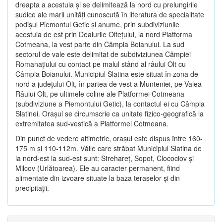
dreapta a acestuia şi se delimitează la nord cu prelungirile
sudice ale marii unităţi cunoscută în literatura de specialitate
podişul Piemontul Getic şi anume, prin subdiviziunile
acestuia de est prin Dealurile Olteţului, la nord Platforma
Cotmeana, la vest parte din Câmpia Boianului. La sud
sectorul de vale este delimitat de subdiviziunea Câmpiei
Romanaţiului cu contact pe malul stând al râului Olt cu
Câmpia Boianului. Municipiul Slatina este situat în zona de
nord a judeţului Olt, în partea de vest a Munteniei, pe Valea
Râului Olt, pe ultimele coline ale Platformei Cotmeana
(subdiviziune a Piemontului Getic), la contactul ei cu Câmpia
Slatinei. Oraşul se circumscrie ca unitate fizico-geografică la
extremitatea sud-vestică a Platformei Cotmeana.
Din punct de vedere altimetric, oraşul este dispus între 160-
175 m şi 110-112m. Văile care străbat Municipiul Slatina de
la nord-est la sud-est sunt: Strehareţ, Sopot, Clocociov şi
Milcov (Urlătoarea). Ele au caracter permanent, fiind
alimentate din izvoare situate la baza teraselor şi din
precipitaţii.