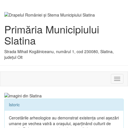
Primăria Municipiului
Slatina
Strada Mihail Kogălniceanu, numărul 1, cod 230080, Slatina,
județul Olt
Activ
sau
dezac
meniu
Istoric
Cercetările arheologice au demonstrat existenţa unei aşezări
umane pe vechea vatră a oraşului, aparţinând culturii de