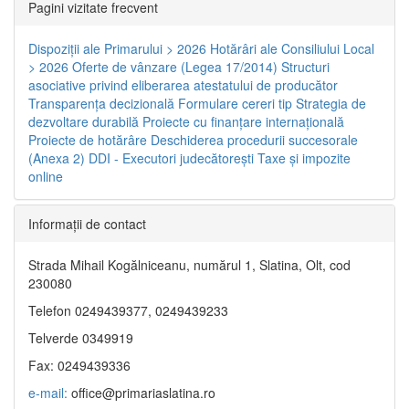
Pagini vizitate frecvent
Dispoziţii ale Primarului > 2026
Hotărâri ale Consiliului Local
> 2026
Oferte de vânzare (Legea 17/2014)
Structuri
asociative privind eliberarea atestatului de producător
Transparenţa decizională
Formulare cereri tip
Strategia de
dezvoltare durabilă
Proiecte cu finanţare internaţională
Proiecte de hotărâre
Deschiderea procedurii succesorale
(Anexa 2)
DDI - Executori judecătorești
Taxe şi impozite
online
Informaţii de contact
Strada Mihail Kogălniceanu, numărul 1, Slatina, Olt, cod
230080
Telefon 0249439377, 0249439233
Telverde 0349919
Fax: 0249439336
e-mail:
office@primariaslatina.ro