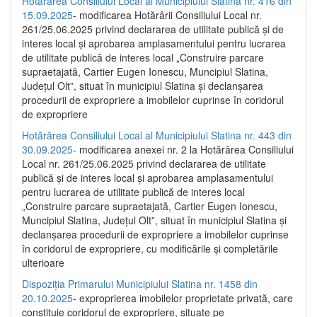
Hotărârea Consiliului Local al Municipiului Slatina nr. 416 din
15.09.2025
- modificarea Hotărârii Consiliului Local nr.
261/25.06.2025 privind declararea de utilitate publică și de
interes local și aprobarea amplasamentului pentru lucrarea
de utilitate publică de interes local „Construire parcare
supraetajată, Cartier Eugen Ionescu, Muncipiul Slatina,
Județul Olt”, situat în municipiul Slatina și declanșarea
procedurii de expropriere a imobilelor cuprinse în coridorul
de expropriere
Hotărârea Consiliului Local al Municipiului Slatina nr. 443 din
30.09.2025
- modificarea anexei nr. 2 la Hotărârea Consiliului
Local nr. 261/25.06.2025 privind declararea de utilitate
publică şi de interes local şi aprobarea amplasamentului
pentru lucrarea de utilitate publică de interes local
„Construire parcare supraetajată, Cartier Eugen Ionescu,
Muncipiul Slatina, Judeţul Olt”, situat în municipiul Slatina şi
declanşarea procedurii de expropriere a imobilelor cuprinse
în coridorul de expropriere, cu modificările şi completările
ulterioare
Dispoziția Primarului Municipiului Slatina nr. 1458 din
20.10.2025
- exproprierea imobilelor proprietate privată, care
constituie coridorul de expropriere, situate pe