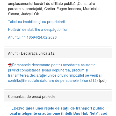
amplasamentul lucrării de utilitate publică „Construire
parcare supraetajată, Cartier Eugen Ionescu, Municipiul
Slatina, Județul Olt”
Tabel cu imobilele și cu proprietarii
Hotărâri de stabilire a despăgubirilor
Anunțul nr. 18594/24.02.2026
Anunț - Declarația unică 212
Persoanele desemnate pentru acordarea asistenței
privind completarea și/sau depunerea, precum și
transmiterea declarației unice privind impozitul pe venit și
contribuțiile sociale datorare de persoanele fizice (212)
(pdf)
Comunicat de presă proiecte
„Dezvoltarea unei rețele de stații de transport public
local inteligente și autonome (Intelli Bus Hub Net)”, cod