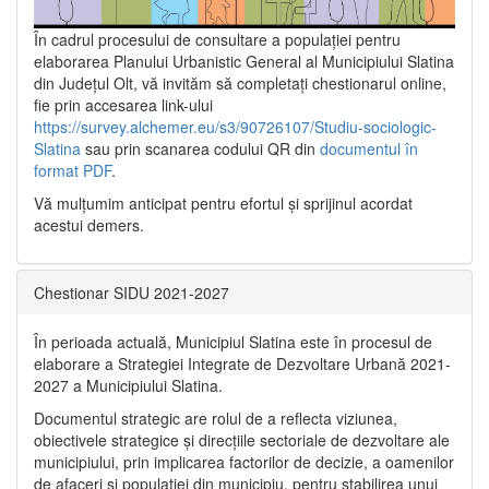
În cadrul procesului de consultare a populaţiei pentru
elaborarea Planului Urbanistic General al Municipiului Slatina
din Județul Olt, vă invităm să completați chestionarul online,
fie prin accesarea link-ului
https://survey.alchemer.eu/s3/90726107/Studiu-sociologic-
Slatina
sau prin scanarea codului QR din
documentul în
format PDF
.
Vă mulţumim anticipat pentru efortul şi sprijinul acordat
acestui demers.
Chestionar SIDU 2021-2027
În perioada actuală, Municipiul Slatina este în procesul de
elaborare a Strategiei Integrate de Dezvoltare Urbană 2021‐
2027 a Municipiului Slatina.
Documentul strategic are rolul de a reflecta viziunea,
obiectivele strategice și direcțiile sectoriale de dezvoltare ale
municipiului, prin implicarea factorilor de decizie, a oamenilor
de afaceri și populației din municipiu, pentru stabilirea unui