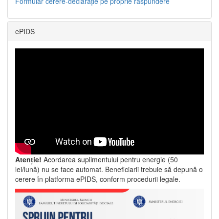
Formular cerere-declarație pe proprie răspundere
ePIDS
Atenție!
Acordarea suplimentului pentru energie (50
lei/lună) nu se face automat. Beneficiarii trebuie să depună o
cerere în platforma ePIDS, conform procedurii legale.