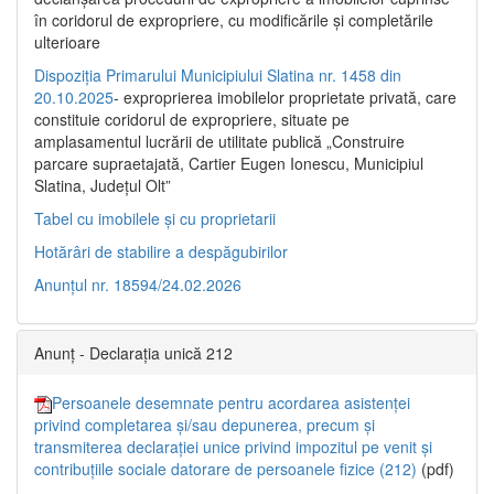
în coridorul de expropriere, cu modificările şi completările
ulterioare
Dispoziția Primarului Municipiului Slatina nr. 1458 din
20.10.2025
- exproprierea imobilelor proprietate privată, care
constituie coridorul de expropriere, situate pe
amplasamentul lucrării de utilitate publică „Construire
parcare supraetajată, Cartier Eugen Ionescu, Municipiul
Slatina, Județul Olt”
Tabel cu imobilele și cu proprietarii
Hotărâri de stabilire a despăgubirilor
Anunțul nr. 18594/24.02.2026
Anunț - Declarația unică 212
Persoanele desemnate pentru acordarea asistenței
privind completarea și/sau depunerea, precum și
transmiterea declarației unice privind impozitul pe venit și
contribuțiile sociale datorare de persoanele fizice (212)
(pdf)