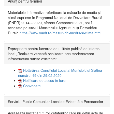
Anunț pentru fermieri
Materialele informative referitoare la măsurile de mediu și
climă cuprinse în Programul Național de Dezvoltare Rurală
(PNDR) 2014 – 2020, aferent Campaniei 2021, pot fi
accesate pe site-ul Ministerului Agriculturii și Dezvoltării
Rurale
https://www.madr.ro/masuri-de-mediu-si-clima.html
Expropriere pentru lucrarea de utilitate publică de interes
local „Realizare variantă ocolitoare prin modernizarea
infrastructurii rutiere existente”
Hotărârea Consiliului Local al Municipiului Slatina
numărul 49 din 29.02.2020
Notificare de acces în teren
Convocare
Serviciul Public Comunitar Local de Evidență a Persoanelor
Adresează invitația tuturor cetățenilor care nu dețin acte de