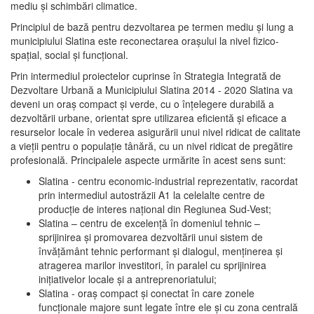
mediu şi schimbări climatice.
Principiul de bază pentru dezvoltarea pe termen mediu şi lung a
municipiului Slatina este reconectarea oraşului la nivel fizico-
spaţial, social şi funcţional.
Prin intermediul proiectelor cuprinse în Strategia Integrată de
Dezvoltare Urbană a Municipiului Slatina 2014 - 2020 Slatina va
deveni un oraş compact şi verde, cu o înţelegere durabilă a
dezvoltării urbane, orientat spre utilizarea eficientă şi eficace a
resurselor locale în vederea asigurării unui nivel ridicat de calitate
a vieţii pentru o populaţie tânără, cu un nivel ridicat de pregătire
profesională. Principalele aspecte urmărite în acest sens sunt:
Slatina - centru economic-industrial reprezentativ, racordat
prin intermediul autostrăzii A1 la celelalte centre de
producţie de interes naţional din Regiunea Sud-Vest;
Slatina – centru de excelenţă în domeniul tehnic –
sprijinirea şi promovarea dezvoltării unui sistem de
învăţământ tehnic performant şi dialogul, menţinerea şi
atragerea marilor investitori, în paralel cu sprijinirea
iniţiativelor locale şi a antreprenoriatului;
Slatina - oraş compact şi conectat în care zonele
funcţionale majore sunt legate între ele şi cu zona centrală