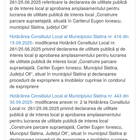
261/25.06.2025 referitoare la declararea de utilitate publică
și de interes local și aprobarea amplasamentului pentru
lucrarea de utilitate publică de interes local „Construire
parcare supraetajată, situată în Cartierul Eugen Ionescu,
municipiul Slatina, județul Olt”
Hotărârea Consiliului Local al Municipiului Slatina nr. 416 din
15.09.2025
- modificarea Hotărârii Consiliului Local nr.
261/25.06.2025 privind declararea de utilitate publică și de
interes local și aprobarea amplasamentului pentru lucrarea
de utilitate publică de interes local „Construire parcare
supraetajată, Cartier Eugen Ionescu, Muncipiul Slatina,
Județul Olt”, situat în municipiul Slatina și declanșarea
procedurii de expropriere a imobilelor cuprinse în coridorul
de expropriere
Hotărârea Consiliului Local al Municipiului Slatina nr. 443 din
30.09.2025
- modificarea anexei nr. 2 la Hotărârea Consiliului
Local nr. 261/25.06.2025 privind declararea de utilitate
publică şi de interes local şi aprobarea amplasamentului
pentru lucrarea de utilitate publică de interes local
„Construire parcare supraetajată, Cartier Eugen Ionescu,
Muncipiul Slatina, Judeţul Olt”, situat în municipiul Slatina şi
declanşarea procedurii de expropriere a imobilelor cuprinse