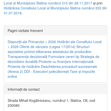
Local al Municipiului Slatina numărul 310 din 28.11.2017
și prin
Hotărârea Consiliului Local al Municipiului Slatina numărul 202 din
31.07.2018
.
Pagini vizitate frecvent
Dispoziţii ale Primarului > 2026
Hotărâri ale Consiliului Local
> 2026
Oferte de vânzare (Legea 17/2014)
Structuri
asociative privind eliberarea atestatului de producător
Transparenţa decizională
Formulare cereri tip
Strategia de
dezvoltare durabilă
Proiecte cu finanţare internaţională
Proiecte de hotărâre
Deschiderea procedurii succesorale
(Anexa 2)
DDI - Executori judecătorești
Taxe şi impozite
online
Informaţii de contact
Strada Mihail Kogălniceanu, numărul 1, Slatina, Olt, cod
230080