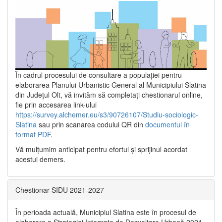
În cadrul procesului de consultare a populaţiei pentru
elaborarea Planului Urbanistic General al Municipiului Slatina
din Județul Olt, vă invităm să completați chestionarul online,
fie prin accesarea link-ului
https://survey.alchemer.eu/s3/90726107/Studiu-sociologic-
Slatina
sau prin scanarea codului QR din
documentul în
format PDF
.
Vă mulţumim anticipat pentru efortul şi sprijinul acordat
acestui demers.
Chestionar SIDU 2021-2027
În perioada actuală, Municipiul Slatina este în procesul de
elaborare a Strategiei Integrate de Dezvoltare Urbană 2021‐