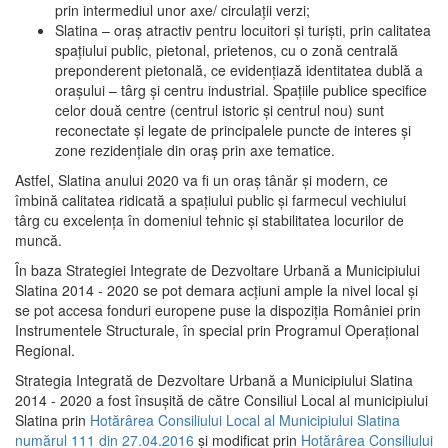
prin intermediul unor axe/ circulații verzi;
Slatina – oraş atractiv pentru locuitori şi turişti, prin calitatea
spaţiului public, pietonal, prietenos, cu o zonă centrală
preponderent pietonală, ce evidenţiază identitatea dublă a
oraşului – târg şi centru industrial. Spaţiile publice specifice
celor două centre (centrul istoric şi centrul nou) sunt
reconectate şi legate de principalele puncte de interes şi
zone rezidenţiale din oraş prin axe tematice.
Astfel, Slatina anului 2020 va fi un oraş tânăr şi modern, ce
îmbină calitatea ridicată a spaţiului public şi farmecul vechiului
târg cu excelenţa în domeniul tehnic şi stabilitatea locurilor de
muncă.
În baza Strategiei Integrate de Dezvoltare Urbană a Municipiului
Slatina 2014 - 2020 se pot demara acţiuni ample la nivel local şi
se pot accesa fonduri europene puse la dispoziţia României prin
Instrumentele Structurale, în special prin Programul Operațional
Regional.
Strategia Integrată de Dezvoltare Urbană a Municipiului Slatina
2014 - 2020 a fost însuşită de către Consiliul Local al municipiului
Slatina prin
Hotărârea Consiliului Local al Municipiului Slatina
numărul 111 din 27.04.2016
și modificat prin
Hotărârea Consiliului