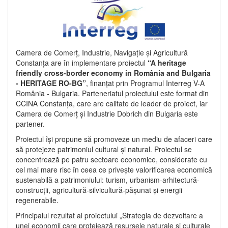
Camera de Comerț, Industrie, Navigație și Agricultură
Constanța are în implementare proiectul
“A heritage
friendly cross-border economy in România and Bulgaria
- HERITAGE RO-BG”
, finanțat prin Programul Interreg V-A
România - Bulgaria. Parteneriatul proiectului este format din
CCINA Constanța, care are calitate de leader de proiect, iar
Camera de Comerț și Industrie Dobrich din Bulgaria este
partener.
Proiectul își propune să promoveze un mediu de afaceri care
să protejeze patrimoniul cultural și natural. Proiectul se
concentrează pe patru sectoare economice, considerate cu
cel mai mare risc în ceea ce privește valorificarea economică
sustenabilă a patrimoniului: turism, urbanism-arhitectură-
construcții, agricultură-silvicultură-pășunat și energii
regenerabile.
Principalul rezultat al proiectului „Strategia de dezvoltare a
unei economii care protejează resursele naturale și culturale