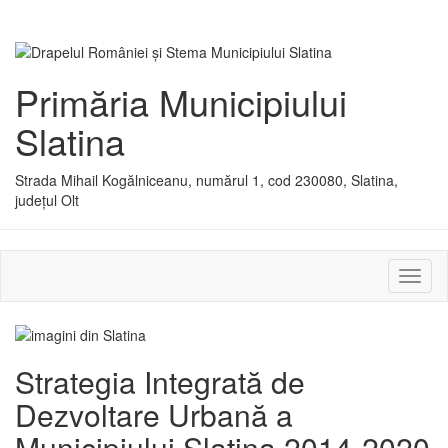
Primăria Municipiului
Slatina
Strada Mihail Kogălniceanu, numărul 1, cod 230080, Slatina,
județul Olt
Activ
sau
dezac
meniu
Strategia Integrată de
Dezvoltare Urbană a
Municipiului Slatina 2014-2020