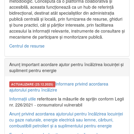
metodologic. Concepută ca o platformă colaborativă și
accesibilă, aceasta funcționează ca un hub de referință
bidirecțional, destinat atât specialiștilor din administrația
publică centrală și locală, prin furnizarea de resurse, ghiduri
și bune practici, cât și părților interesate, prin facilitarea
accesului la informații relevante, instrumente de consultare și
mecanisme de participare și monitorizare publică.
Centrul de resurse
Anunț important acordare ajutor pentru încălzirea locuinței și
supliment pentru energie
Informare privind acordarea
ACTUALIZARE (23.12.2025)
ajutorului pentru încălzire
Informații utile
referitoare la măsurile de sprijin conform Legii
nr. 226/2021 - consumatorul vulnerabil
Anunț privind acordarea ajutorului pentru încălzirea locuinței
cu gaze naturale, energie electrică sau lemne, cărbuni,
combustibili petrolieri și a suplimentului pentru energie