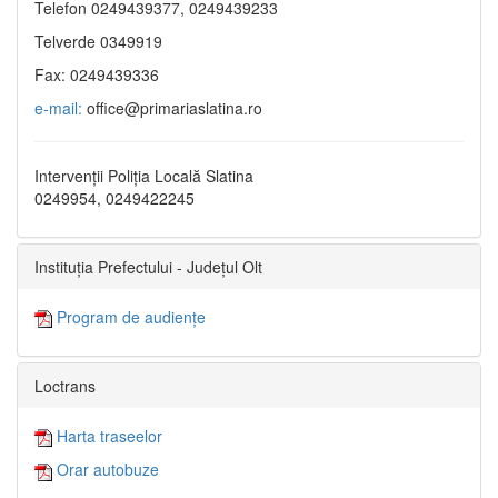
Telefon 0249439377, 0249439233
Telverde 0349919
Fax: 0249439336
e-mail:
office@primariaslatina.ro
Intervenții Poliția Locală Slatina
0249954, 0249422245
Instituția Prefectului - Județul Olt
Program de audiențe
Loctrans
Harta traseelor
Orar autobuze