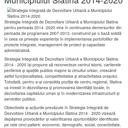
Strategia Integrată de Dezvoltare Urbană a Municipiului Slatina
pentru perioada 2014 -2020 vine în continuarea demersurilor din
perioada de programare 2007-2013, construind pe o bază solidă
în ceea ce priveşte experienţa în implementarea portofoliilor de
proiecte integrate, management de proiect și capacitate
administrativă.
Strategia Integrată de Dezvoltare Urbană a Municipiului Slatina
2014 - 2020 își propune să reconecteze centrul istoric, cartierele
periferice şi spaţiile publice majore la circuitul urban, crescând
astfel funcţionalitatea, competitivitatea şi atractivitatea oraşului.
Totodată, pentru a-şi consolida poziţia de centru regional, Slatina
va investi în dezvoltarea şi promovarea identităţii locale, în
dezvoltarea capitalului uman şi în modernizarea infrastructurii şi
serviciilor publice.
Obiectivele şi acţiunile prevăzute în Strategia Integrată de
Dezvoltare Urbană a Municipiului Slatina 2014 - 2020 vizează
depășirea provocărilor şi valorificarea oportunităţilor identificate
pe cele cinci paliere: economic, demografic, social, conectivitate,