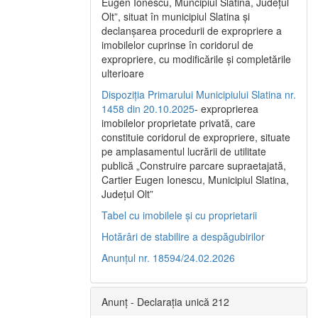
Eugen Ionescu, Muncipiul Slatina, Judeţul
Olt”, situat în municipiul Slatina şi
declanşarea procedurii de expropriere a
imobilelor cuprinse în coridorul de
expropriere, cu modificările şi completările
ulterioare
Dispoziția Primarului Municipiului Slatina nr.
1458 din 20.10.2025
- exproprierea
imobilelor proprietate privată, care
constituie coridorul de expropriere, situate
pe amplasamentul lucrării de utilitate
publică „Construire parcare supraetajată,
Cartier Eugen Ionescu, Municipiul Slatina,
Județul Olt”
Tabel cu imobilele și cu proprietarii
Hotărâri de stabilire a despăgubirilor
Anunțul nr. 18594/24.02.2026
Anunț - Declarația unică 212