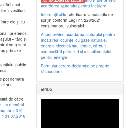
Informare privind
ACTUALIZARE (23.12.2025)
oltării unui
acordarea ajutorului pentru încălzire
or investitori,
Informații utile
referitoare la măsurile de
sprijin conform Legii nr. 226/2021 -
între ele şi cu
consumatorul vulnerabil
etonal, prietenos,
Anunț privind acordarea ajutorului pentru
şului – târg şi
încălzirea locuinței cu gaze naturale,
entrul nou) sunt
energie electrică sau lemne, cărbuni,
raş prin axe
combustibili petrolieri și a suplimentului
pentru energie
spaţiului public
Formular cerere-declarație pe proprie
uncă.
răspundere
 se pot demara
iei prin
ePIDS
uşită de către
latina numărul
a numărul 310
 din 31.07.2018
.