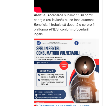
Atenție!
Acordarea suplimentului pentru
energie (50 lei/lună) nu se face automat.
Beneficiarii trebuie să depună o cerere în
platforma ePIDS, conform procedurii
legale.
Ordonanța de urgență nr. 35/2025