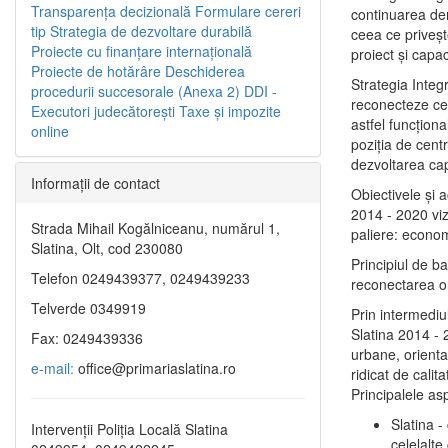
Transparenţa decizională
Formulare cereri
continuarea de
tip
Strategia de dezvoltare durabilă
ceea ce priveşt
Proiecte cu finanţare internaţională
proiect și capac
Proiecte de hotărâre
Deschiderea
Strategia Integ
procedurii succesorale (Anexa 2)
DDI -
reconecteze cent
Executori judecătorești
Taxe şi impozite
astfel funcţiona
online
poziţia de centr
dezvoltarea capi
Informaţii de contact
Obiectivele şi 
2014 - 2020 vize
Strada Mihail Kogălniceanu, numărul 1,
paliere: econom
Slatina, Olt, cod 230080
Principiul de b
Telefon 0249439377, 0249439233
reconectarea ora
Telverde 0349919
Prin intermediu
Slatina 2014 - 
Fax: 0249439336
urbane, orientat
e-mail:
office@primariaslatina.ro
ridicat de calit
Principalele as
Slatina -
Intervenții Poliția Locală Slatina
celelalte