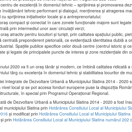
 centru de excelenţă în domeniul tehnic – sprijinirea şi promovarea dezv
 învăţământ tehnic performant şi dialogul, menţinerea şi atragerea maril
 cu sprijinirea iniţiativelor locale şi a antreprenoriatului;
 oraş compact şi conectat în care zonele funcţionale majore sunt legate 
rală prin intermediul unor axe/ circulații verzi;
oraş atractiv pentru locuitori şi turişti, prin calitatea spaţiului public, pi
 centrală preponderent pietonală, ce evidenţiază identitatea dublă a ora
dustrial. Spaţiile publice specifice celor două centre (centrul istoric şi c
te şi legate de principalele puncte de interes şi zone rezidenţiale din o
.
anului 2020 va fi un oraş tânăr şi modern, ce îmbină calitatea ridicată a 
hiului târg cu excelenţa în domeniul tehnic şi stabilitatea locurilor de m
iei Integrate de Dezvoltare Urbană a Municipiului Slatina 2014 - 2020
a nivel local şi se pot accesa fonduri europene puse la dispoziţia Român
tructurale, în special prin Programul Operațional Regional.
rată de Dezvoltare Urbană a Municipiului Slatina 2014 - 2020 a fost îns
al municipiului Slatina prin
Hotărârea Consiliului Local al Municipiului S
2016
și modificat prin
Hotărârea Consiliului Local al Municipiului Slatin
și prin
Hotărârea Consiliului Local al Municipiului Slatina numărul 202