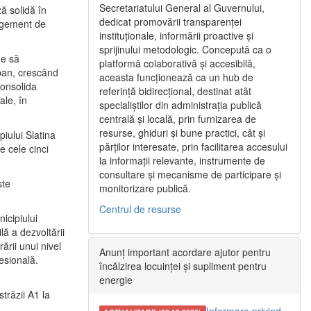
Secretariatului General al Guvernului,
ă solidă în
dedicat promovării transparenței
nagement de
instituționale, informării proactive și
sprijinului metodologic. Concepută ca o
ne să
platformă colaborativă și accesibilă,
urban, crescând
aceasta funcționează ca un hub de
consolida
referință bidirecțional, destinat atât
ale, în
specialiștilor din administrația publică
centrală și locală, prin furnizarea de
resurse, ghiduri și bune practici, cât și
iului Slatina
părților interesate, prin facilitarea accesului
e cele cinci
la informații relevante, instrumente de
consultare și mecanisme de participare și
ste
monitorizare publică.
Centrul de resurse
icipiului
ă a dezvoltării
ării unui nivel
Anunț important acordare ajutor pentru
fesională.
încălzirea locuinței și supliment pentru
energie
trăzii A1 la