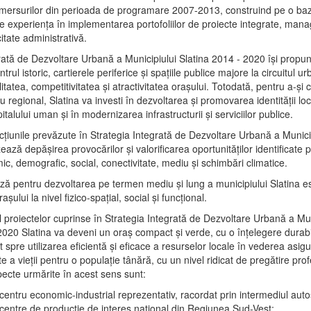
mersurilor din perioada de programare 2007-2013, construind pe o baz
e experienţa în implementarea portofoliilor de proiecte integrate, ma
itate administrativă.
rată de Dezvoltare Urbană a Municipiului Slatina 2014 - 2020 își propu
rul istoric, cartierele periferice şi spaţiile publice majore la circuitul 
litatea, competitivitatea şi atractivitatea oraşului. Totodată, pentru a-şi 
u regional, Slatina va investi în dezvoltarea şi promovarea identităţii loc
talului uman şi în modernizarea infrastructurii şi serviciilor publice.
acţiunile prevăzute în Strategia Integrată de Dezvoltare Urbană a Municip
ază depășirea provocărilor şi valorificarea oportunităţilor identificate p
ic, demografic, social, conectivitate, mediu şi schimbări climatice.
ază pentru dezvoltarea pe termen mediu şi lung a municipiului Slatina e
şului la nivel fizico-spaţial, social şi funcţional.
l proiectelor cuprinse în Strategia Integrată de Dezvoltare Urbană a Mun
2020 Slatina va deveni un oraş compact şi verde, cu o înţelegere durabil
 spre utilizarea eficientă şi eficace a resurselor locale în vederea asigur
ate a vieţii pentru o populaţie tânără, cu un nivel ridicat de pregătire pro
pecte urmărite în acest sens sunt:
 centru economic-industrial reprezentativ, racordat prin intermediul autos
 centre de producţie de interes naţional din Regiunea Sud-Vest;