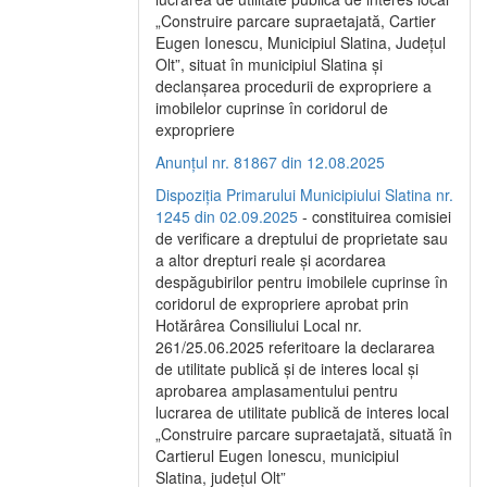
„Construire parcare supraetajată, Cartier
Eugen Ionescu, Municipiul Slatina, Județul
Olt”, situat în municipiul Slatina și
declanșarea procedurii de expropriere a
imobilelor cuprinse în coridorul de
expropriere
Anunțul nr. 81867 din 12.08.2025
Dispoziția Primarului Municipiului Slatina nr.
1245 din 02.09.2025
- constituirea comisiei
de verificare a dreptului de proprietate sau
a altor drepturi reale și acordarea
despăgubirilor pentru imobilele cuprinse în
coridorul de expropriere aprobat prin
Hotărârea Consiliului Local nr.
261/25.06.2025 referitoare la declararea
de utilitate publică și de interes local și
aprobarea amplasamentului pentru
lucrarea de utilitate publică de interes local
„Construire parcare supraetajată, situată în
Cartierul Eugen Ionescu, municipiul
Slatina, județul Olt”