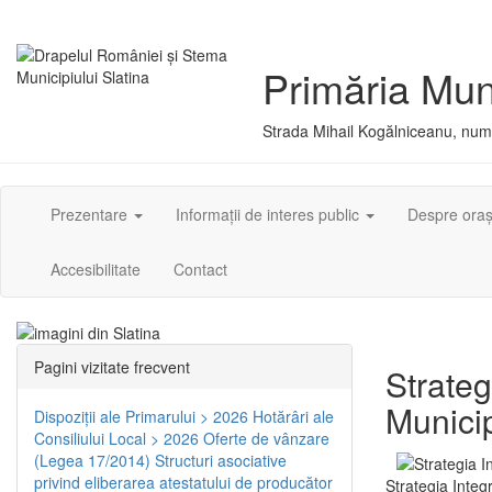
Primăria Muni
Strada Mihail Kogălniceanu, numă
Prezentare
Informații de interes public
Despre ora
Accesibilitate
Contact
Pagini vizitate frecvent
Strateg
Municip
Dispoziţii ale Primarului > 2026
Hotărâri ale
Consiliului Local > 2026
Oferte de vânzare
(Legea 17/2014)
Structuri asociative
privind eliberarea atestatului de producător
Strategia Integ