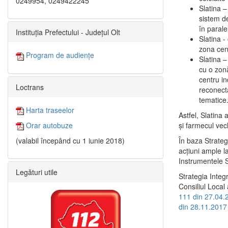
0249954, 0249422245
Slatina –
sistem de
în paralel
Instituția Prefectului - Județul Olt
Slatina -
zona cent
Program de audiențe
Slatina – 
cu o zonă
centru in
Loctrans
reconecta
tematice
Harta traseelor
Astfel, Slatina 
şi farmecul vec
Orar autobuze
În baza Strateg
(valabil începând cu 1 iunie 2018)
acţiuni ample l
Instrumentele S
Legături utile
Strategia Integ
Consiliul Local 
111 din 27.04.
din 28.11.2017