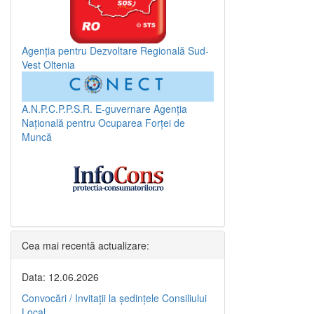
Agenția pentru Dezvoltare Regională Sud-
Vest Oltenia
A.N.P.C.P.P.S.R.
E-guvernare
Agenția
Națională pentru Ocuparea Forței de
Muncă
Cea mai recentă actualizare:
Data: 12.06.2026
Convocări / Invitaţii la şedinţele Consiliului
Local