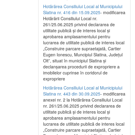
Hotărârea Consiliului Local al Municipiului
Slatina nr. 416 din 15.09.2025
- modificarea
Hotărârii Consiliului Local nr.
261/25.06.2025 privind declararea de
utilitate publică și de interes local și
aprobarea amplasamentului pentru
lucrarea de utilitate publică de interes local
„Construire parcare supraetajată, Cartier
Eugen Ionescu, Muncipiul Slatina, Județul
Olt”, situat în municipiul Slatina și
declanșarea procedurii de expropriere a
imobilelor cuprinse în coridorul de
expropriere
Hotărârea Consiliului Local al Municipiului
Slatina nr. 443 din 30.09.2025
- modificarea
anexei nr. 2 la Hotărârea Consiliului Local
nr. 261/25.06.2025 privind declararea de
utilitate publică şi de interes local şi
aprobarea amplasamentului pentru
lucrarea de utilitate publică de interes local
„Construire parcare supraetajată, Cartier