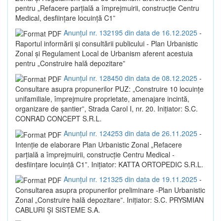
pentru „Refacere parțială a împrejmuirii, construcție Centru
Medical, desființare locuință C1”
Anunțul nr. 132195 din data de 16.12.2025
-
Raportul informării și consultării publicului - Plan Urbanistic
Zonal și Regulament Local de Urbanism aferent acestuia
pentru „Construire hală depozitare”
Anunțul nr. 128450 din data de 08.12.2025
-
Consultare asupra propunerilor PUZ: „Construire 10 locuințe
unifamiliale, împrejmuire proprietate, amenajare incintă,
organizare de șantier”, Strada Carol I, nr. 20. Inițiator: S.C.
CONRAD CONCEPT S.R.L.
Anunțul nr. 124253 din data de 26.11.2025
-
Intenție de elaborare Plan Urbanistic Zonal „Refacere
parțială a împrejmuirii, construcție Centru Medical -
desființare locuință C1”. Inițiator: KATTA ORTOPEDIC S.R.L.
Anunțul nr. 121325 din data de 19.11.2025
-
Consultarea asupra propunerilor preliminare -Plan Urbanistic
Zonal „Construire hală depozitare”. Inițiator: S.C. PRYSMIAN
CABLURI ȘI SISTEME S.A.