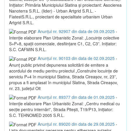
Inițiator: Primăria Municipiului Slatina și proiectant: Asocierea
Nanoterra S.R.L. (lider) - Urban Artgrid S.R.L. -
FiatestS.R.L., proiectant de specialitate urbanism Urban
Artgrid S.R.L.
Anunțul nr. 92907 din data de 09.09.2025
-
Intenție elaborare Plan Urbanistic Zonal: „Locuințe colective
S+P+8, spații comerciale, desființare C1, C2, C3”. Inițiator:
S.C. CAFMIN S.R.L.
Anunțul nr. 90103 din data de 02.09.2025
-
Anunț public privind depunerea solicitării de emitere a
acordului de mediu pentru proiectul „Construire locuințe de
serviciu P+4 în municipiul Slatina, Strada Cireașov, nr, 23”,
propus a fi amplasat în municipiul Slatina, Strada Cireașov,
nr. 23, județul Olt
Anunțul nr. 89377 din data de 01.09.2025
-
Intenție elaborare Plan Urbanistic Zonal: „Centru medical cu
secție pentru internări”, Strada Pitești, T19/P13, Inițiator:
S.C. TEHNOMED 2005 S.R.L.
Anunțul nr. 89020 din data de 29.08.2025
-
Lista documentelor necesare pentru eliberarea avizelor