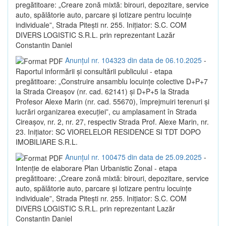
pregătitoare: „Creare zonă mixtă: birouri, depozitare, service
auto, spălătorie auto, parcare și lotizare pentru locuințe
individuale”, Strada Pitești nr. 255. Inițiator: S.C. COM
DIVERS LOGISTIC S.R.L. prin reprezentant Lazăr
Constantin Daniel
Anunțul nr. 104323 din data de 06.10.2025
-
Raportul informării și consultării publicului - etapa
pregătitoare: „Construire ansamblu locuințe colective D+P+7
la Strada Cireașov (nr. cad. 62141) și D+P+5 la Strada
Profesor Alexe Marin (nr. cad. 55670), împrejmuiri terenuri și
lucrări organizarea execuției”, cu amplasament în Strada
Cireașov, nr. 2, nr. 27, respectiv Strada Prof. Alexe Marin, nr.
23. Inițiator: SC VIORELELOR RESIDENCE SI TDT DOPO
IMOBILIARE S.R.L.
Anunțul nr. 100475 din data de 25.09.2025
-
Intenție de elaborare Plan Urbanistic Zonal - etapa
pregătitoare: „Creare zonă mixtă: birouri, depozitare, service
auto, spălătorie auto, parcare și lotizare pentru locuințe
individuale”, Strada Pitești nr. 255. Inițiator: S.C. COM
DIVERS LOGISTIC S.R.L. prin reprezentant Lazăr
Constantin Daniel