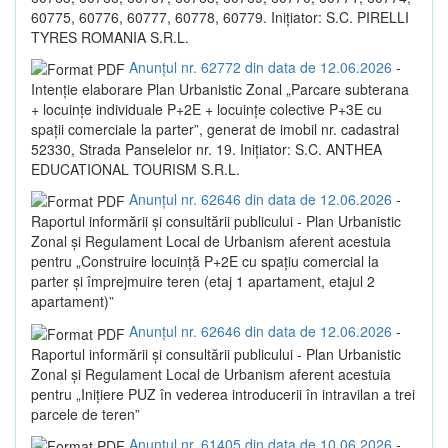
60775, 60776, 60777, 60778, 60779. Inițiator: S.C. PIRELLI
TYRES ROMANIA S.R.L.
Anunțul nr. 62772 din data de 12.06.2026
-
Intenție elaborare Plan Urbanistic Zonal „Parcare subterana
+ locuințe individuale P+2E + locuințe colective P+3E cu
spații comerciale la parter”, generat de imobil nr. cadastral
52330, Strada Panselelor nr. 19. Inițiator: S.C. ANTHEA
EDUCATIONAL TOURISM S.R.L.
Anunțul nr. 62646 din data de 12.06.2026
-
Raportul informării și consultării publicului - Plan Urbanistic
Zonal și Regulament Local de Urbanism aferent acestuia
pentru „Construire locuință P+2E cu spațiu comercial la
parter și împrejmuire teren (etaj 1 apartament, etajul 2
apartament)”
Anunțul nr. 62646 din data de 12.06.2026
-
Raportul informării și consultării publicului - Plan Urbanistic
Zonal și Regulament Local de Urbanism aferent acestuia
pentru „Inițiere PUZ în vederea introducerii în intravilan a trei
parcele de teren”
Anunțul nr. 61405 din data de 10.06.2026
-