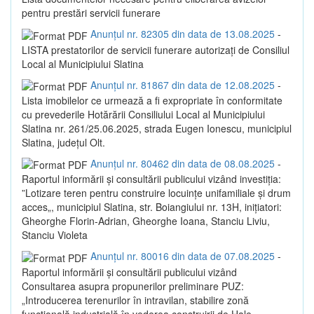
pentru prestări servicii funerare
Anunțul nr. 82305 din data de 13.08.2025
-
LISTA prestatorilor de servicii funerare autorizaţi de Consiliul
Local al Municipiului Slatina
Anunțul nr. 81867 din data de 12.08.2025
-
Lista imobilelor ce urmează a fi expropriate în conformitate
cu prevederile Hotărării Consiliului Local al Municipiului
Slatina nr. 261/25.06.2025, strada Eugen Ionescu, municipiul
Slatina, județul Olt.
Anunțul nr. 80462 din data de 08.08.2025
-
Raportul informării și consultării publicului vizând investiția:
”Lotizare teren pentru construire locuințe unifamiliale și drum
acces„, municipiul Slatina, str. Boiangiului nr. 13H, inițiatori:
Gheorghe Florin-Adrian, Gheorghe Ioana, Stanciu Liviu,
Stanciu Violeta
Anunțul nr. 80016 din data de 07.08.2025
-
Raportul informării și consultării publicului vizând
Consultarea asupra propunerilor preliminare PUZ:
„Introducerea terenurilor în intravilan, stabilire zonă
funcțională industrială în vederea construirii de Hale