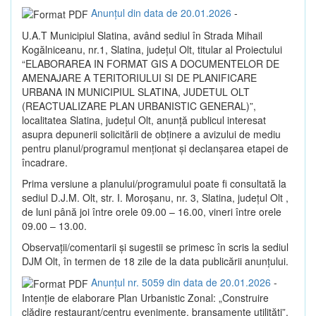
Anunțul din data de 20.01.2026
-
U.A.T Municipiul Slatina, având sediul în Strada Mihail
Kogălniceanu, nr.1, Slatina, județul Olt, titular al Proiectului
“ELABORAREA IN FORMAT GIS A DOCUMENTELOR DE
AMENAJARE A TERITORIULUI SI DE PLANIFICARE
URBANA IN MUNICIPIUL SLATINA, JUDETUL OLT
(REACTUALIZARE PLAN URBANISTIC GENERAL)”,
localitatea Slatina, judeţul Olt, anunţă publicul interesat
asupra depunerii solicitării de obţinere a avizului de mediu
pentru planul/programul menţionat şi declanşarea etapei de
încadrare.
Prima versiune a planului/programului poate fi consultată la
sediul D.J.M. Olt, str. I. Moroşanu, nr. 3, Slatina, judeţul Olt ,
de luni până joi între orele 09.00 – 16.00, vineri între orele
09.00 – 13.00.
Observaţii/comentarii şi sugestii se primesc în scris la sediul
DJM Olt, în termen de 18 zile de la data publicării anunţului.
Anunțul nr. 5059 din data de 20.01.2026
-
Intenție de elaborare Plan Urbanistic Zonal: „Construire
clădire restaurant/centru evenimente, branșamente utilități”,