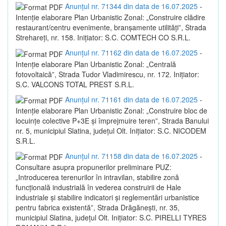
Anunțul nr. 71344 din data de 16.07.2025
-
Intenție elaborare Plan Urbanistic Zonal: „Construire clădire
restaurant/centru evenimente, branșamente utilități”, Strada
Strehareți, nr. 158. Inițiator: S.C. COMTECH CO S.R.L.
Anunțul nr. 71162 din data de 16.07.2025
-
Intenție elaborare Plan Urbanistic Zonal: „Centrală
fotovoltaică”, Strada Tudor Vladimirescu, nr. 172. Inițiator:
S.C. VALCONS TOTAL PREST S.R.L.
Anunțul nr. 71161 din data de 16.07.2025
-
Intenție elaborare Plan Urbanistic Zonal: „Construire bloc de
locuințe colective P+3E și împrejmuire teren”, Strada Banului
nr. 5, municipiul Slatina, județul Olt. Inițiator: S.C. NICODEM
S.R.L.
Anunțul nr. 71158 din data de 16.07.2025
-
Consultare asupra propunerilor preliminare PUZ:
„Introducerea terenurilor în intravilan, stabilire zonă
funcțională industrială în vederea construirii de Hale
industriale și stabilire indicatori și reglementări urbanistice
pentru fabrica existentă”, Strada Drăgănești, nr. 35,
municipiul Slatina, județul Olt. Inițiator: S.C. PIRELLI TYRES