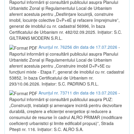
Raportul informării și consultării publicului asupra Planului
Urbanistic Zonal și Regulamentului Local de Urbanism
aferent acestuia pentru „Desființare locuință, construire
imobil, locuințe colective D+P+4E și refacere împrejmuire”,
generat de imobilul cu nr. cadastral 56996, în baza
Certificatului de Urbanism nr. 482/02.09.2025. Inițiator: S.C.
GILTRANS MODERN S.R.L.
Anunțul nr. 76256 din data de 17.07.2026
-
Raportul informării și consultării publicului asupra Planului
Urbanistic Zonal și Regulamentului Local de Urbanism
aferent acestuia pentru „Construire imobil D+P+5E cu
funcțiuni mixte - Etapa I”, generat de imobilul cu nr. cadastral
53852, în baza Certificatului de Urbanism nr.
293/10.06.2026. Inițiator: S.C. PADRINO S.R.L.
Anunțul nr. 73711 din data de 13.07.2026
-
Raportul informării și consultării publicului asupra PUZ:
„Construcții, instalații și amenajare incintă pentru dezvoltare
durabilă, creștere a eficienței energetice și reducere a
consumului de resurse în cadrul ALRO PRIMAR (modificare
coeficienți urbanistici și limite edificabil propus)”, Strada
Pitești nr. 116. Inițiator: S.C. ALRO S.A.