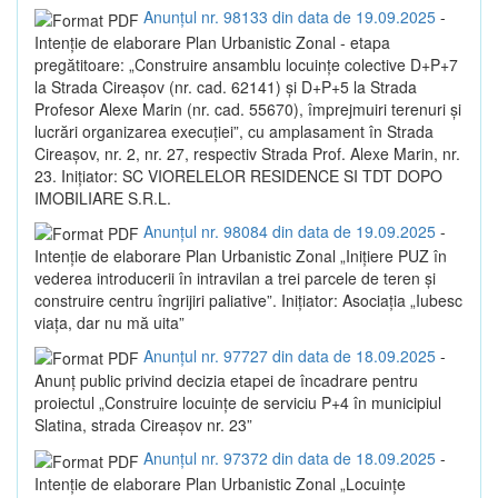
Anunțul nr. 98133 din data de 19.09.2025
-
Intenție de elaborare Plan Urbanistic Zonal - etapa
pregătitoare: „Construire ansamblu locuințe colective D+P+7
la Strada Cireașov (nr. cad. 62141) și D+P+5 la Strada
Profesor Alexe Marin (nr. cad. 55670), împrejmuiri terenuri și
lucrări organizarea execuției”, cu amplasament în Strada
Cireașov, nr. 2, nr. 27, respectiv Strada Prof. Alexe Marin, nr.
23. Inițiator: SC VIORELELOR RESIDENCE SI TDT DOPO
IMOBILIARE S.R.L.
Anunțul nr. 98084 din data de 19.09.2025
-
Intenție de elaborare Plan Urbanistic Zonal „Inițiere PUZ în
vederea introducerii în intravilan a trei parcele de teren și
construire centru îngrijiri paliative”. Inițiator: Asociația „Iubesc
viața, dar nu mă uita”
Anunțul nr. 97727 din data de 18.09.2025
-
Anunț public privind decizia etapei de încadrare pentru
proiectul „Construire locuințe de serviciu P+4 în municipiul
Slatina, strada Cireașov nr. 23”
Anunțul nr. 97372 din data de 18.09.2025
-
Intenție de elaborare Plan Urbanistic Zonal „Locuințe