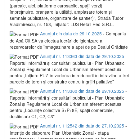
(parcaje, alei, platforme carosabile, spații verzi),
împrejmuire, branșare la utilități, amplasare totem și
semnale publicitare, organizare de șantier)”, Strada Tudor
Vladimirescu, nr. 153, Inițiator: LDS Retail Red S.R.L.
Anunțul din data de 29.10.2025
- Compania
de Apă Olt SA va efectua lucrări de igienizare a
rezervoarelor de înmagazinare a apei de pe Dealul Grădiște
Anunțul nr. 113363 din data de 29.10.2025
-
Raportul informării și consultării publicului - Plan Urbanistic
Zonal și Regulament Local de Urbanism aferent acestuia
pentru „Inițiere PUZ în vederea introducerii în intravilan a trei
parcele de teren și construire centru îngrijiri paliative”
Anunțul nr. 113360 din data de 29.10.2025
-
Raportul informării și consultării publicului - Plan Urbanistic
Zonal și Regulament Local de Urbanism aferent acestuia
pentru „Locuințe colective S+P+8E, spații comerciale,
desființare C1, C2, C3”
Anunțul nr. 112542 din data de 27.10.2025
-
Intenție de elaborare Plan Urbanistic Zonal - etapa
pregătitoare: „Lotizare teren pentru construire locuințe