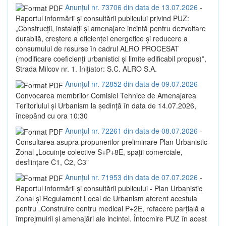
Anunțul nr. 73706 din data de 13.07.2026
-
Raportul informării și consultării publicului privind PUZ:
„Construcții, instalații și amenajare incintă pentru dezvoltare
durabilă, creștere a eficienței energetice și reducere a
consumului de resurse în cadrul ALRO PROCESAT
(modificare coeficienți urbanistici și limite edificabil propus)”,
Strada Milcov nr. 1. Inițiator: S.C. ALRO S.A.
Anunțul nr. 72852 din data de 09.07.2026
-
Convocarea membrilor Comisiei Tehnice de Amenajarea
Teritoriului și Urbanism la ședință în data de 14.07.2026,
începând cu ora 10:30
Anunțul nr. 72261 din data de 08.07.2026
-
Consultarea asupra propunerilor preliminare Plan Urbanistic
Zonal „Locuințe colective S+P+8E, spații comerciale,
desființare C1, C2, C3”
Anunțul nr. 71953 din data de 07.07.2026
-
Raportul informării și consultării publicului - Plan Urbanistic
Zonal și Regulament Local de Urbanism aferent acestuia
pentru „Construire centru medical P+2E, refacere parțială a
împrejmuirii și amenajări ale incintei. Întocmire PUZ în acest