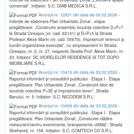
comercial”. Inițiator: S.C. DIAB MEDICA S.R.L.
Anunțul nr. 12831 din data de 09.02.2026
-
Intenție de elaborare Plan Urbanistic Zonal - etapa
pregătitoare: „Construire ansamblu locuințe colective D+P+7
la Strada Cireașov (nr. cad. 62141) și D+P+5 la Strada
Profesor Alexe Marin (nr. cad. 55670), împrejmuiri terenuri și
lucrări organizarea execuției”, cu amplasament în Strada
Cireașov, nr. 2, nr. 27, respectiv Strada Prof. Alexe Marin, nr.
23. Inițiator: SC VIORELELOR RESIDENCE SI TDT DOPO
IMOBILIARE S.R.L.
Anunțul nr. 10415 din data de 03.02.2026
-
Raportul informării și consultării publicului - Etapa I - Etapa
pregătitoare: Plan Urbanistic Zonal: „Construire bloc de
locuințe colective P+3E și împrejmuire teren”, Strada
Banului, nr. 5. Inițiator: S.C. NICODEM S.R.L.
Anunțul nr. 10409 din data de 03.02.2026
-
Raportul informării și consultării publicului - Etapa I - Etapa
pregătitoare: Plan Urbanistic Zonal: „Construire clădire
restaurant/centru evenimente, branșamente utilități”, Strada
Strehareți, nr. 158. Inițiator: S.C. COMTECH CO S.R.L.