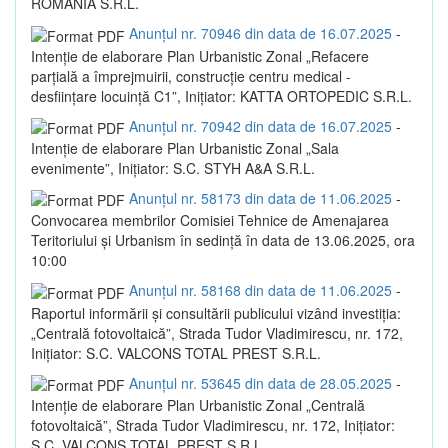
ROMANIA S.R.L.
Anunțul nr. 70946 din data de 16.07.2025
-
Intenție de elaborare Plan Urbanistic Zonal „Refacere
parțială a împrejmuirii, construcție centru medical -
desființare locuință C1”, Inițiator: KATTA ORTOPEDIC S.R.L.
Anunțul nr. 70942 din data de 16.07.2025
-
Intenție de elaborare Plan Urbanistic Zonal „Sala
evenimente”, Inițiator: S.C. STYH A&A S.R.L.
Anunțul nr. 58173 din data de 11.06.2025
-
Convocarea membrilor Comisiei Tehnice de Amenajarea
Teritoriului și Urbanism în sedință în data de 13.06.2025, ora
10:00
Anunțul nr. 58168 din data de 11.06.2025
-
Raportul informării și consultării publicului vizând investiția:
„Centrală fotovoltaică”, Strada Tudor Vladimirescu, nr. 172,
Inițiator: S.C. VALCONS TOTAL PREST S.R.L.
Anunțul nr. 53645 din data de 28.05.2025
-
Intenție de elaborare Plan Urbanistic Zonal „Centrală
fotovoltaică”, Strada Tudor Vladimirescu, nr. 172, Inițiator:
S.C. VALCONS TOTAL PREST S.R.L.