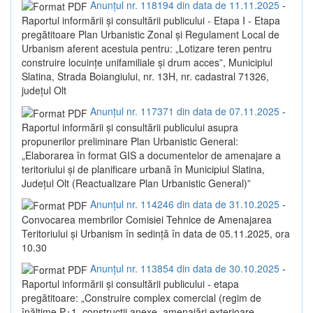
Anunțul nr. 118194 din data de 11.11.2025
-
Raportul informării și consultării publicului - Etapa I - Etapa
pregătitoare Plan Urbanistic Zonal și Regulament Local de
Urbanism aferent acestuia pentru: „Lotizare teren pentru
construire locuințe unifamiliale și drum acces”, Municipiul
Slatina, Strada Boiangiului, nr. 13H, nr. cadastral 71326,
județul Olt
Anunțul nr. 117371 din data de 07.11.2025
-
Raportul informării și consultării publicului asupra
propunerilor preliminare Plan Urbanistic General:
„Elaborarea în format GIS a documentelor de amenajare a
teritoriului și de planificare urbană în Municipiul Slatina,
Județul Olt (Reactualizare Plan Urbanistic General)”
Anunțul nr. 114246 din data de 31.10.2025
-
Convocarea membrilor Comisiei Tehnice de Amenajarea
Teritoriului și Urbanism în sedință în data de 05.11.2025, ora
10.30
Anunțul nr. 113854 din data de 30.10.2025
-
Raportul informării și consultării publicului - etapa
pregătitoare: „Construire complex comercial (regim de
înălțime P+1, construcții anexe, amenajări exterioare