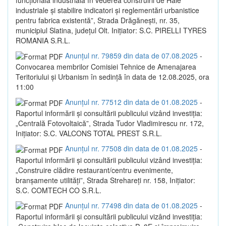
industriale și stabilire indicatori și reglementări urbanistice
pentru fabrica existentă”, Strada Drăgănești, nr. 35,
municipiul Slatina, județul Olt. Inițiator: S.C. PIRELLI TYRES
ROMANIA S.R.L.
Anunțul nr. 79859 din data de 07.08.2025
-
Convocarea membrilor Comisiei Tehnice de Amenajarea
Teritoriului și Urbanism în sedință în data de 12.08.2025, ora
11:00
Anunțul nr. 77512 din data de 01.08.2025
-
Raportul informării și consultării publicului vizând investiția:
„Centrală Fotovoltaică”, Strada Tudor Vladimirescu nr. 172,
Inițiator: S.C. VALCONS TOTAL PREST S.R.L.
Anunțul nr. 77508 din data de 01.08.2025
-
Raportul informării și consultării publicului vizând investiția:
„Construire clădire restaurant/centru evenimente,
branșamente utilități”, Strada Strehareți nr. 158, Inițiator:
S.C. COMTECH CO S.R.L.
Anunțul nr. 77498 din data de 01.08.2025
-
Raportul informării și consultării publicului vizând investiția: