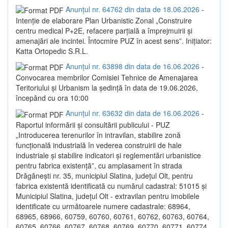
Anunțul nr. 64762 din data de 18.06.2026
-
Intenție de elaborare Plan Urbanistic Zonal „Construire
centru medical P+2E, refacere parțială a împrejmuirii și
amenajări ale incintei. Întocmire PUZ în acest sens”. Inițiator:
Katta Ortopedic S.R.L.
Anunțul nr. 63898 din data de 16.06.2026
-
Convocarea membrilor Comisiei Tehnice de Amenajarea
Teritoriului și Urbanism la ședință în data de 19.06.2026,
începând cu ora 10:00
Anunțul nr. 63632 din data de 16.06.2026
-
Raportul informării și consultării publicului - PUZ
„Introducerea terenurilor în intravilan, stabilire zonă
funcțională industrială în vederea construirii de hale
industriale și stabilire indicatori și reglementări urbanistice
pentru fabrica existență”, cu amplasament în strada
Drăgănești nr. 35, municipiul Slatina, județul Olt, pentru
fabrica existentă identificată cu numărul cadastral: 51015 și
Municipiul Slatina, județul Olt - extravilan pentru imobilele
identificate cu următoarele numere cadastrale: 68964,
68965, 68966, 60759, 60760, 60761, 60762, 60763, 60764,
60765, 60766, 60767, 60768, 60769, 60770, 60771, 60774,