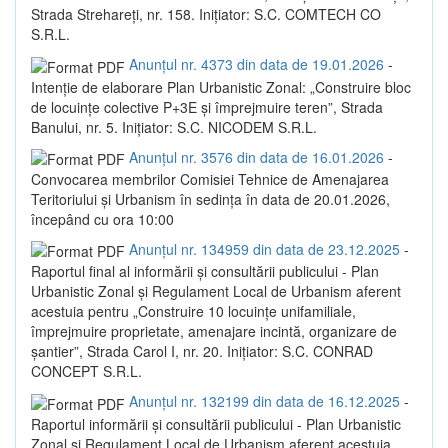
Strada Strehareți, nr. 158. Inițiator: S.C. COMTECH CO
S.R.L.
Anunțul nr. 4373 din data de 19.01.2026
-
Intenție de elaborare Plan Urbanistic Zonal: „Construire bloc
de locuințe colective P+3E și împrejmuire teren”, Strada
Banului, nr. 5. Inițiator: S.C. NICODEM S.R.L.
Anunțul nr. 3576 din data de 16.01.2026
-
Convocarea membrilor Comisiei Tehnice de Amenajarea
Teritoriului și Urbanism în sedința în data de 20.01.2026,
începând cu ora 10:00
Anunțul nr. 134959 din data de 23.12.2025
-
Raportul final al informării și consultării publicului - Plan
Urbanistic Zonal și Regulament Local de Urbanism aferent
acestuia pentru „Construire 10 locuințe unifamiliale,
împrejmuire proprietate, amenajare incintă, organizare de
șantier”, Strada Carol I, nr. 20. Inițiator: S.C. CONRAD
CONCEPT S.R.L.
Anunțul nr. 132199 din data de 16.12.2025
-
Raportul informării și consultării publicului - Plan Urbanistic
Zonal și Regulament Local de Urbanism aferent acestuia