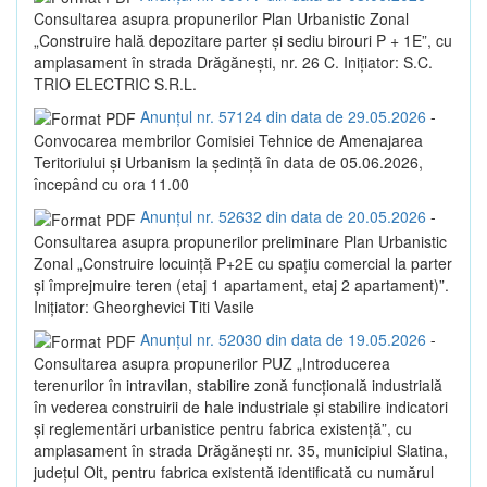
Consultarea asupra propunerilor Plan Urbanistic Zonal
„Construire hală depozitare parter și sediu birouri P + 1E”, cu
amplasament în strada Drăgănești, nr. 26 C. Inițiator: S.C.
TRIO ELECTRIC S.R.L.
Anunțul nr. 57124 din data de 29.05.2026
-
Convocarea membrilor Comisiei Tehnice de Amenajarea
Teritoriului și Urbanism la ședință în data de 05.06.2026,
începând cu ora 11.00
Anunțul nr. 52632 din data de 20.05.2026
-
Consultarea asupra propunerilor preliminare Plan Urbanistic
Zonal „Construire locuință P+2E cu spațiu comercial la parter
și împrejmuire teren (etaj 1 apartament, etaj 2 apartament)”.
Inițiator: Gheorghevici Titi Vasile
Anunțul nr. 52030 din data de 19.05.2026
-
Consultarea asupra propunerilor PUZ „Introducerea
terenurilor în intravilan, stabilire zonă funcțională industrială
în vederea construirii de hale industriale și stabilire indicatori
și reglementări urbanistice pentru fabrica existență”, cu
amplasament în strada Drăgănești nr. 35, municipiul Slatina,
județul Olt, pentru fabrica existentă identificată cu numărul