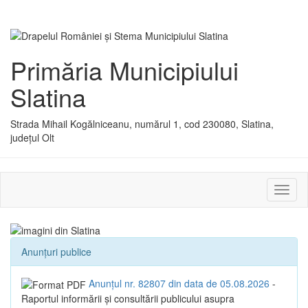
Primăria Municipiului
Slatina
Strada Mihail Kogălniceanu, numărul 1, cod 230080, Slatina,
județul Olt
Activ
sau
dezac
meniu
Anunțuri publice
Anunțul nr. 82807 din data de 05.08.2026
-
Raportul informării și consultării publicului asupra