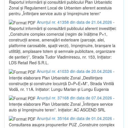
Raportul informării și consultării publicului Plan Urbanistic
Zonal și Regulament Local de Urbanism aferent acestuia
pentru „Înființare service auto și împrejmuire teren”
Anunțul nr. 41358 din data de 21.04.2026
-
Raportul informării și consultării publicului aferent investiției:
„Construire complex comercial (regim de înălțime P+1,
construcții anexe, amenajări exterioare (parcaje, alei,
platforme carosabile, spații verzi), împrejmuire, branșare la
utilități, amplasare totem și semnale publicitare, organizare
de șantier)”, Strada Tudor Vladimirescu, nr. 153, Inițiator:
LDS Retail Red S.R.L.
Anunțul nr. 41033 din data de 20.04.2026
-
Intenție elaborare Plan Urbanistic Zonal „Desființare
construcție și construire locuință D+P+E+M”, Strada Vintilă
Vodă, nr. 11A. Inițiator: Lungu Marian și Lungu Eugenia
Anunțul nr. 37168 din data de 07.04.2026
-
Intenție elaborare Plan Urbanistic Zonal „Înființare service
auto și împrejmuire teren”. Inițiator: AC ASCEND SRL
Anunțul nr. 35164 din data de 01.04.2026
-
Consultarea asupra propunerilor PUZ „Construire complex