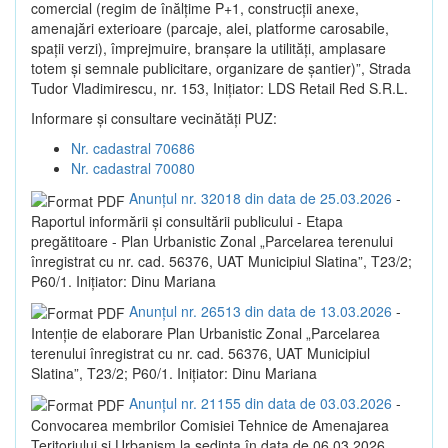
comercial (regim de înălțime P+1, construcții anexe,
amenajări exterioare (parcaje, alei, platforme carosabile,
spații verzi), împrejmuire, branșare la utilități, amplasare
totem și semnale publicitare, organizare de șantier)”, Strada
Tudor Vladimirescu, nr. 153, Inițiator: LDS Retail Red S.R.L.
Informare și consultare vecinătăți PUZ:
Nr. cadastral 70686
Nr. cadastral 70080
Anunțul nr. 32018 din data de 25.03.2026
-
Raportul informării și consultării publicului - Etapa
pregătitoare - Plan Urbanistic Zonal „Parcelarea terenului
înregistrat cu nr. cad. 56376, UAT Municipiul Slatina”, T23/2;
P60/1. Inițiator: Dinu Mariana
Anunțul nr. 26513 din data de 13.03.2026
-
Intenție de elaborare Plan Urbanistic Zonal „Parcelarea
terenului înregistrat cu nr. cad. 56376, UAT Municipiul
Slatina”, T23/2; P60/1. Inițiator: Dinu Mariana
Anunțul nr. 21155 din data de 03.03.2026
-
Convocarea membrilor Comisiei Tehnice de Amenajarea
Teritoriului și Urbanism la sedința în data de 06.03.2026,