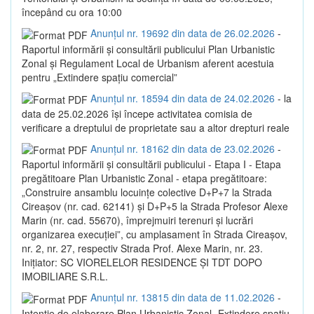
începând cu ora 10:00
Anunțul nr. 19692 din data de 26.02.2026
-
Raportul informării și consultării publicului Plan Urbanistic
Zonal și Regulament Local de Urbanism aferent acestuia
pentru „Extindere spațiu comercial”
Anunțul nr. 18594 din data de 24.02.2026
- la
data de 25.02.2026 își începe activitatea comisia de
verificare a dreptului de proprietate sau a altor drepturi reale
Anunțul nr. 18162 din data de 23.02.2026
-
Raportul informării și consultării publicului - Etapa I - Etapa
pregătitoare Plan Urbanistic Zonal - etapa pregătitoare:
„Construire ansamblu locuințe colective D+P+7 la Strada
Cireașov (nr. cad. 62141) și D+P+5 la Strada Profesor Alexe
Marin (nr. cad. 55670), împrejmuiri terenuri și lucrări
organizarea execuției”, cu amplasament în Strada Cireașov,
nr. 2, nr. 27, respectiv Strada Prof. Alexe Marin, nr. 23.
Inițiator: SC VIORELELOR RESIDENCE ȘI TDT DOPO
IMOBILIARE S.R.L.
Anunțul nr. 13815 din data de 11.02.2026
-
Intenție de elaborare Plan Urbanistic Zonal „Extindere spațiu