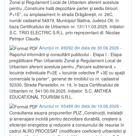
Zonal și Regulament Local de Urbanism aferent acestuia
pentru „Construire hală depozitare parter și sediu birouri
P+1E”, cu amplasament în strada Drăgănești, nr. 26C,
număr cadastral 54979, Municipiul Slatina, Județul Olt, în
baza Certificatului de Urbanism nr. 131/11.03.2025. Inițiator:
S.C. TRIO ELECTRIC S.R.L. prin reprezentant dl. Nicolae
Petrișor Claudiu
Anunțul nr. 69092 din data de 30.06.2026
-
Raportul informării și consultării publicului - Etapa I - Etapa
pregătitoare Plan Urbanistic Zonal și Regulament Local de
Urbanism aferent acestuia pentru „Parcare subterană +
locuințe individuale P+2E + locuințe colective P +3E cu spații
comerciale la parter”, generat de imobilul cu nr. cadastral
52330, Strada Panselelor, nr. 19, în baza Certificatului de
Urbanism nr. 541/30.09.2025. Inițiator: S.C. ANTHEA
EDUCATIONAL TOURISM S.R.L.
Anunțul nr. 65489 din data de 19.06.2026
-
Consultarea asupra propunerilor PUZ „Construcții, instalații
și amenajare incintă pentru dezvoltare durabilă, creștere a
eficienței energetice și reducere a consumului de resurse în
cadrul ALRO PROCESAT (modificare coeficienți urbanistici și