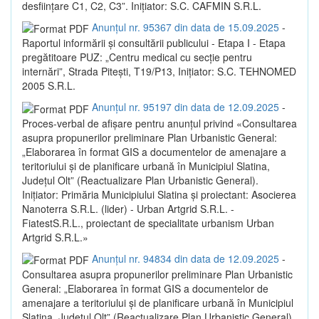
desființare C1, C2, C3”. Inițiator: S.C. CAFMIN S.R.L.
Anunțul nr. 95367 din data de 15.09.2025
-
Raportul informării și consultării publicului - Etapa I - Etapa
pregătitoare PUZ: „Centru medical cu secție pentru
internări”, Strada Pitești, T19/P13, Inițiator: S.C. TEHNOMED
2005 S.R.L.
Anunțul nr. 95197 din data de 12.09.2025
-
Proces-verbal de afișare pentru anunțul privind «Consultarea
asupra propunerilor preliminare Plan Urbanistic General:
„Elaborarea în format GIS a documentelor de amenajare a
teritoriului și de planificare urbană în Municipiul Slatina,
Județul Olt” (Reactualizare Plan Urbanistic General).
Inițiator: Primăria Municipiului Slatina și proiectant: Asocierea
Nanoterra S.R.L. (lider) - Urban Artgrid S.R.L. -
FiatestS.R.L., proiectant de specialitate urbanism Urban
Artgrid S.R.L.»
Anunțul nr. 94834 din data de 12.09.2025
-
Consultarea asupra propunerilor preliminare Plan Urbanistic
General: „Elaborarea în format GIS a documentelor de
amenajare a teritoriului și de planificare urbană în Municipiul
Slatina, Județul Olt” (Reactualizare Plan Urbanistic General).