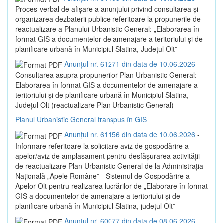
Proces-verbal de afișare a anunțului privind consultarea și
organizarea dezbaterii publice referitoare la propunerile de
reactualizare a Planului Urbanistic General: „Elaborarea în
format GIS a documentelor de amenajare a teritoriului și de
planificare urbană în Municipiul Slatina, Județul Olt”
Anunțul nr. 61271 din data de 10.06.2026
-
Consultarea asupra propunerilor Plan Urbanistic General:
Elaborarea în format GIS a documentelor de amenajare a
teritoriului și de planificare urbană în Municipiul Slatina,
Județul Olt (reactualizare Plan Urbanistic General)
Planul Urbanistic General transpus în GIS
Anunțul nr. 61156 din data de 10.06.2026
-
Informare referitoare la solicitare aviz de gospodărire a
apelor/aviz de amplasament pentru desfășurarea activității
de reactualizare Plan Urbanistic General de la Administrația
Națională „Apele Române” - Sistemul de Gospodărire a
Apelor Olt pentru realizarea lucrărilor de „Elaborare în format
GIS a documentelor de amenajare a teritoriului și de
planificare urbană în Municipiul Slatina, județul Olt”
Anunțul nr. 60077 din data de 08.06.2026
-