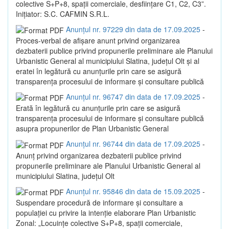
colective S+P+8, spații comerciale, desființare C1, C2, C3”.
Inițiator: S.C. CAFMIN S.R.L.
Anunțul nr. 97229 din data de 17.09.2025
-
Proces-verbal de afișare anunt privind organizarea
dezbaterii publice privind propunerile preliminare ale Planului
Urbanistic General al municipiului Slatina, județul Olt și al
eratei în legătură cu anunțurile prin care se asigură
transparența procesului de informare și consultare publică
Anunțul nr. 96747 din data de 17.09.2025
-
Erată în legătură cu anunțurile prin care se asigură
transparența procesului de informare și consultare publică
asupra propunerilor de Plan Urbanistic General
Anunțul nr. 96744 din data de 17.09.2025
-
Anunț privind organizarea dezbaterii publice privind
propunerile preliminare ale Planului Urbanistic General al
municipiului Slatina, județul Olt
Anunțul nr. 95846 din data de 15.09.2025
-
Suspendare procedură de informare și consultare a
populației cu privire la intenție elaborare Plan Urbanistic
Zonal: „Locuințe colective S+P+8, spații comerciale,