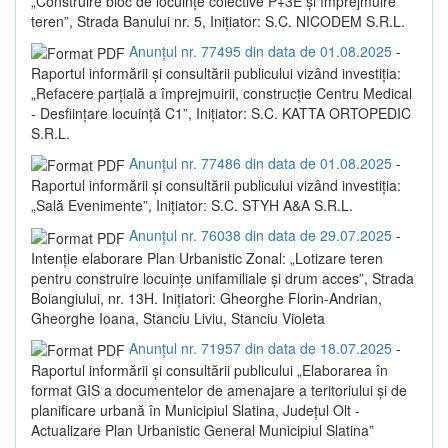
„Construire bloc de locuințe colective P+3E și împrejmuire
teren”, Strada Banului nr. 5, Inițiator: S.C. NICODEM S.R.L.
Anunțul nr. 77495 din data de 01.08.2025
-
Raportul informării și consultării publicului vizând investiția:
„Refacere parțială a împrejmuirii, construcție Centru Medical
- Desființare locuință C1”, Inițiator: S.C. KATTA ORTOPEDIC
S.R.L.
Anunțul nr. 77486 din data de 01.08.2025
-
Raportul informării și consultării publicului vizând investiția:
„Sală Evenimente”, Inițiator: S.C. STYH A&A S.R.L.
Anunțul nr. 76038 din data de 29.07.2025
-
Intenție elaborare Plan Urbanistic Zonal: „Lotizare teren
pentru construire locuințe unifamiliale și drum acces”, Strada
Boiangiului, nr. 13H. Inițiatori: Gheorghe Florin-Andrian,
Gheorghe Ioana, Stanciu Liviu, Stanciu Violeta
Anunțul nr. 71957 din data de 18.07.2025
-
Raportul informării și consultării publicului „Elaborarea în
format GIS a documentelor de amenajare a teritoriului și de
planificare urbană în Municipiul Slatina, Județul Olt -
Actualizare Plan Urbanistic General Municipiul Slatina”