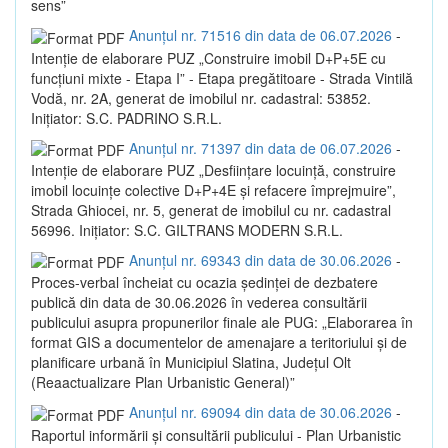
sens”
Anunțul nr. 71516 din data de 06.07.2026
-
Intenție de elaborare PUZ „Construire imobil D+P+5E cu
funcțiuni mixte - Etapa I” - Etapa pregătitoare - Strada Vintilă
Vodă, nr. 2A, generat de imobilul nr. cadastral: 53852.
Inițiator: S.C. PADRINO S.R.L.
Anunțul nr. 71397 din data de 06.07.2026
-
Intenție de elaborare PUZ „Desființare locuință, construire
imobil locuințe colective D+P+4E și refacere împrejmuire”,
Strada Ghiocei, nr. 5, generat de imobilul cu nr. cadastral
56996. Inițiator: S.C. GILTRANS MODERN S.R.L.
Anunțul nr. 69343 din data de 30.06.2026
-
Proces-verbal încheiat cu ocazia ședinței de dezbatere
publică din data de 30.06.2026 în vederea consultării
publicului asupra propunerilor finale ale PUG: „Elaborarea în
format GIS a documentelor de amenajare a teritoriului și de
planificare urbană în Municipiul Slatina, Județul Olt
(Reaactualizare Plan Urbanistic General)”
Anunțul nr. 69094 din data de 30.06.2026
-
Raportul informării și consultării publicului - Plan Urbanistic