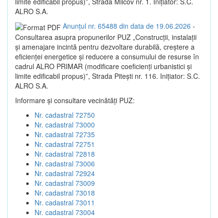
limite edificabil propus)”, Strada Milcov nr. 1. Inițiator: S.C.
ALRO S.A.
Anunțul nr. 65488 din data de 19.06.2026
-
Consultarea asupra propunerilor PUZ „Construcții, instalații
și amenajare incintă pentru dezvoltare durabilă, creștere a
eficienței energetice și reducere a consumului de resurse în
cadrul ALRO PRIMAR (modificare coeficienți urbanistici și
limite edificabil propus)”, Strada Pitești nr. 116. Inițiator: S.C.
ALRO S.A.
Informare și consultare vecinătăți PUZ:
Nr. cadastral 72750
Nr. cadastral 73000
Nr. cadastral 72735
Nr. cadastral 72751
Nr. cadastral 72818
Nr. cadastral 73006
Nr. cadastral 72924
Nr. cadastral 73009
Nr. cadastral 73018
Nr. cadastral 73011
Nr. cadastral 73004