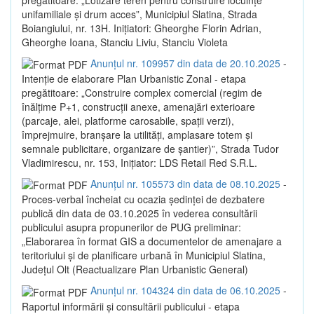
unifamiliale și drum acces”, Municipiul Slatina, Strada
Boiangiului, nr. 13H. Inițiatori: Gheorghe Florin Adrian,
Gheorghe Ioana, Stanciu Liviu, Stanciu Violeta
Anunțul nr. 109957 din data de 20.10.2025
-
Intenție de elaborare Plan Urbanistic Zonal - etapa
pregătitoare: „Construire complex comercial (regim de
înălțime P+1, construcții anexe, amenajări exterioare
(parcaje, alei, platforme carosabile, spații verzi),
împrejmuire, branșare la utilități, amplasare totem și
semnale publicitare, organizare de șantier)”, Strada Tudor
Vladimirescu, nr. 153, Inițiator: LDS Retail Red S.R.L.
Anunțul nr. 105573 din data de 08.10.2025
-
Proces-verbal încheiat cu ocazia ședinței de dezbatere
publică din data de 03.10.2025 în vederea consultării
publicului asupra propunerilor de PUG preliminar:
„Elaborarea în format GIS a documentelor de amenajare a
teritoriului și de planificare urbană în Municipiul Slatina,
Județul Olt (Reactualizare Plan Urbanistic General)
Anunțul nr. 104324 din data de 06.10.2025
-
Raportul informării și consultării publicului - etapa