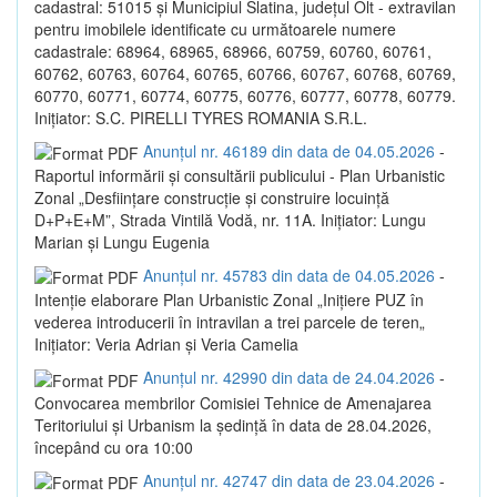
cadastral: 51015 și Municipiul Slatina, județul Olt - extravilan
pentru imobilele identificate cu următoarele numere
cadastrale: 68964, 68965, 68966, 60759, 60760, 60761,
60762, 60763, 60764, 60765, 60766, 60767, 60768, 60769,
60770, 60771, 60774, 60775, 60776, 60777, 60778, 60779.
Inițiator: S.C. PIRELLI TYRES ROMANIA S.R.L.
Anunțul nr. 46189 din data de 04.05.2026
-
Raportul informării și consultării publicului - Plan Urbanistic
Zonal „Desființare construcție și construire locuință
D+P+E+M”, Strada Vintilă Vodă, nr. 11A. Inițiator: Lungu
Marian și Lungu Eugenia
Anunțul nr. 45783 din data de 04.05.2026
-
Intenție elaborare Plan Urbanistic Zonal „Inițiere PUZ în
vederea introducerii în intravilan a trei parcele de teren„
Inițiator: Veria Adrian și Veria Camelia
Anunțul nr. 42990 din data de 24.04.2026
-
Convocarea membrilor Comisiei Tehnice de Amenajarea
Teritoriului și Urbanism la ședință în data de 28.04.2026,
începând cu ora 10:00
Anunțul nr. 42747 din data de 23.04.2026
-