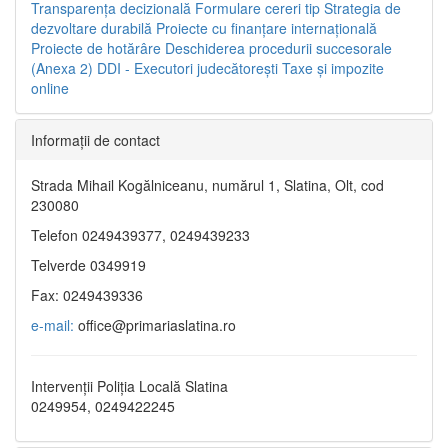
Transparenţa decizională
Formulare cereri tip
Strategia de
dezvoltare durabilă
Proiecte cu finanţare internaţională
Proiecte de hotărâre
Deschiderea procedurii succesorale
(Anexa 2)
DDI - Executori judecătorești
Taxe şi impozite
online
Informaţii de contact
Strada Mihail Kogălniceanu, numărul 1, Slatina, Olt, cod
230080
Telefon 0249439377, 0249439233
Telverde 0349919
Fax: 0249439336
e-mail:
office@primariaslatina.ro
Intervenții Poliția Locală Slatina
0249954, 0249422245