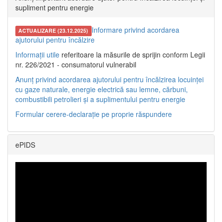
supliment pentru energie
Informare privind acordarea
ACTUALIZARE (23.12.2025)
ajutorului pentru încălzire
Informații utile
referitoare la măsurile de sprijin conform Legii
nr. 226/2021 - consumatorul vulnerabil
Anunț privind acordarea ajutorului pentru încălzirea locuinței
cu gaze naturale, energie electrică sau lemne, cărbuni,
combustibili petrolieri și a suplimentului pentru energie
Formular cerere-declarație pe proprie răspundere
ePIDS