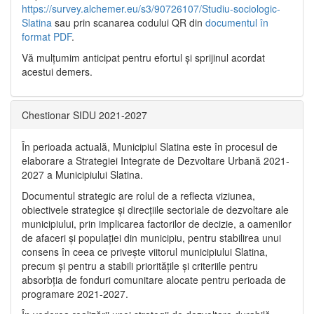
https://survey.alchemer.eu/s3/90726107/Studiu-sociologic-
Slatina
sau prin scanarea codului QR din
documentul în
format PDF
.
Vă mulţumim anticipat pentru efortul şi sprijinul acordat
acestui demers.
Chestionar SIDU 2021-2027
În perioada actuală, Municipiul Slatina este în procesul de
elaborare a Strategiei Integrate de Dezvoltare Urbană 2021‐
2027 a Municipiului Slatina.
Documentul strategic are rolul de a reflecta viziunea,
obiectivele strategice și direcțiile sectoriale de dezvoltare ale
municipiului, prin implicarea factorilor de decizie, a oamenilor
de afaceri și populației din municipiu, pentru stabilirea unui
consens în ceea ce privește viitorul municipiului Slatina,
precum și pentru a stabili prioritățile și criteriile pentru
absorbția de fonduri comunitare alocate pentru perioada de
programare 2021-2027.