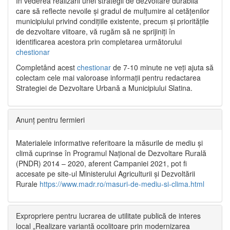
În vederea realizării unei strategii de dezvoltare durabilă
care să reflecte nevoile și gradul de mulțumire al cetățenilor
municipiului privind condițiile existente, precum și prioritățile
de dezvoltare viitoare, vă rugăm să ne sprijiniți în
identificarea acestora prin completarea următorului
chestionar
Completând acest
chestionar
de 7-10 minute ne veți ajuta să
colectam cele mai valoroase informații pentru redactarea
Strategiei de Dezvoltare Urbană a Municipiului Slatina.
Anunț pentru fermieri
Materialele informative referitoare la măsurile de mediu și
climă cuprinse în Programul Național de Dezvoltare Rurală
(PNDR) 2014 – 2020, aferent Campaniei 2021, pot fi
accesate pe site-ul Ministerului Agriculturii și Dezvoltării
Rurale
https://www.madr.ro/masuri-de-mediu-si-clima.html
Expropriere pentru lucrarea de utilitate publică de interes
local „Realizare variantă ocolitoare prin modernizarea