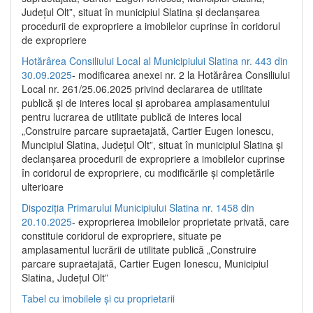
Județul Olt”, situat în municipiul Slatina și declanșarea
procedurii de expropriere a imobilelor cuprinse în coridorul
de expropriere
Hotărârea Consiliului Local al Municipiului Slatina nr. 443 din
30.09.2025
- modificarea anexei nr. 2 la Hotărârea Consiliului
Local nr. 261/25.06.2025 privind declararea de utilitate
publică şi de interes local şi aprobarea amplasamentului
pentru lucrarea de utilitate publică de interes local
„Construire parcare supraetajată, Cartier Eugen Ionescu,
Muncipiul Slatina, Judeţul Olt”, situat în municipiul Slatina şi
declanşarea procedurii de expropriere a imobilelor cuprinse
în coridorul de expropriere, cu modificările şi completările
ulterioare
Dispoziția Primarului Municipiului Slatina nr. 1458 din
20.10.2025
- exproprierea imobilelor proprietate privată, care
constituie coridorul de expropriere, situate pe
amplasamentul lucrării de utilitate publică „Construire
parcare supraetajată, Cartier Eugen Ionescu, Municipiul
Slatina, Județul Olt”
Tabel cu imobilele și cu proprietarii