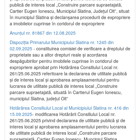
publică de interes local „Construire parcare supraetajată,
Cartier Eugen Ionescu, Municipiul Slatina, Județul Olt”, situat
în municipiul Slatina și declanșarea procedurii de expropriere
a imobilelor cuprinse în coridorul de expropriere
Anunțul nr. 81867 din 12.08.2025
Dispoziția Primarului Municipiului Slatina nr. 1245 din
02.09.2025
- constituirea comisiei de verificare a dreptului de
proprietate sau a altor drepturi reale și acordarea
despăgubirilor pentru imobilele cuprinse în coridorul de
expropriere aprobat prin Hotărârea Consiliului Local nr.
261/25.06.2025 referitoare la declararea de utilitate publică
și de interes local și aprobarea amplasamentului pentru
lucrarea de utilitate publică de interes local „Construire
parcare supraetajată, situată în Cartierul Eugen Ionescu,
municipiul Slatina, județul Olt”
Hotărârea Consiliului Local al Municipiului Slatina nr. 416 din
15.09.2025
- modificarea Hotărârii Consiliului Local nr.
261/25.06.2025 privind declararea de utilitate publică și de
interes local și aprobarea amplasamentului pentru lucrarea
de utilitate publică de interes local „Construire parcare
supraetajată, Cartier Eugen Ionescu, Muncipiul Slatina,