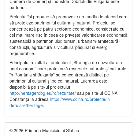
Camera de Comerț și Industrie Dobrich din Bulgaria este
partener.
Proiectul își propune să promoveze un mediu de afaceri care
să protejeze patrimoniul cultural și natural. Proiectul se
concentrează pe patru sectoare economice, considerate cu
cel mai mare risc în ceea ce privește valorificarea economică
sustenabilă a patrimoniului: turism, urbanism-arhitectură-
construcții, agricultură-silvicultură-pășunat și energii
regenerabile.
Principalul rezultat al proiectului „Strategia de dezvoltare a
unei economii care protejează resursele naturale și culturale
în România și Bulgaria” se concentrează distinct pe
patrimoniul cultural și pe cel natural. Lucrarea este
disponibilă pe site-ul proiectului
http://heritagerobg.eu/ro/rezultate/
sau pe site-ul CCINA
Constanța la adresa
https://www.ccina.ro/proiecte/in-
derulare/heritage
.
© 2026 Primăria Municipiului Slatina