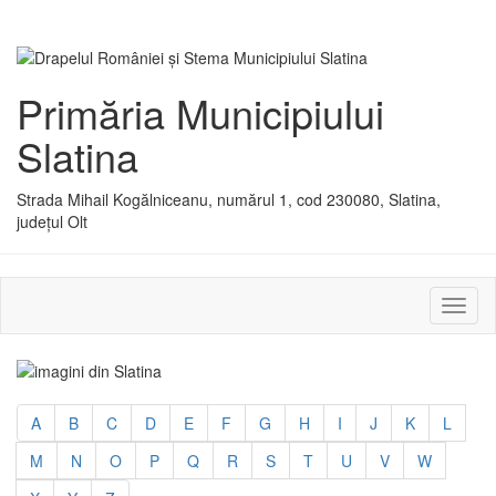
Primăria Municipiului
Slatina
Strada Mihail Kogălniceanu, numărul 1, cod 230080, Slatina,
județul Olt
Activ
sau
dezac
meniu
A
B
C
D
E
F
G
H
I
J
K
L
M
N
O
P
Q
R
S
T
U
V
W