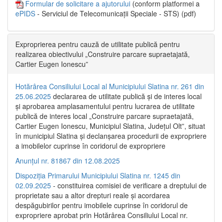
Formular de solicitare a ajutorului
(conform platformei a
ePIDS
- Serviciul de Telecomunicații Speciale - STS) (pdf)
Exproprierea pentru cauză de utilitate publică pentru
realizarea obiectivului „Construire parcare supraetajată,
Cartier Eugen Ionescu”
Hotărârea Consiliului Local al Municipiului Slatina nr. 261 din
25.06.2025
declararea de utilitate publică și de interes local
și aprobarea amplasamentului pentru lucrarea de utilitate
publică de interes local „Construire parcare supraetajată,
Cartier Eugen Ionescu, Municipiul Slatina, Județul Olt”, situat
în municipiul Slatina și declanșarea procedurii de expropriere
a imobilelor cuprinse în coridorul de expropriere
Anunțul nr. 81867 din 12.08.2025
Dispoziția Primarului Municipiului Slatina nr. 1245 din
02.09.2025
- constituirea comisiei de verificare a dreptului de
proprietate sau a altor drepturi reale și acordarea
despăgubirilor pentru imobilele cuprinse în coridorul de
expropriere aprobat prin Hotărârea Consiliului Local nr.