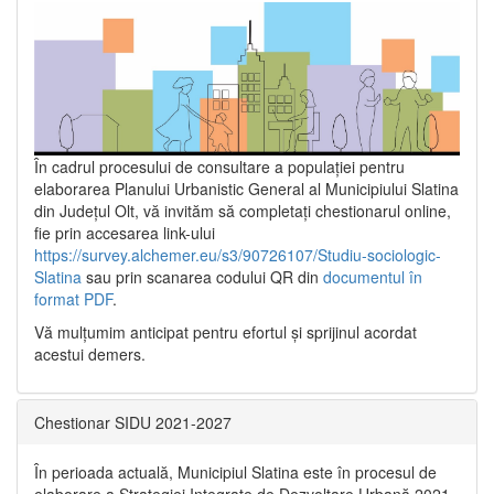
În cadrul procesului de consultare a populaţiei pentru
elaborarea Planului Urbanistic General al Municipiului Slatina
din Județul Olt, vă invităm să completați chestionarul online,
fie prin accesarea link-ului
https://survey.alchemer.eu/s3/90726107/Studiu-sociologic-
Slatina
sau prin scanarea codului QR din
documentul în
format PDF
.
Vă mulţumim anticipat pentru efortul şi sprijinul acordat
acestui demers.
Chestionar SIDU 2021-2027
În perioada actuală, Municipiul Slatina este în procesul de
elaborare a Strategiei Integrate de Dezvoltare Urbană 2021‐