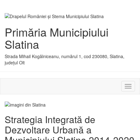
Primăria Municipiului
Slatina
Strada Mihail Kogălniceanu, numărul 1, cod 230080, Slatina,
județul Olt
Activ
sau
dezac
meniu
Strategia Integrată de
Dezvoltare Urbană a
Municipiului Slatina 2014-2020