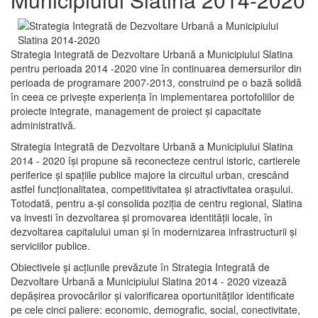
Strategia Integrată de Dezvoltare Urbană a Municipiului Slatina
pentru perioada 2014 -2020 vine în continuarea demersurilor din
perioada de programare 2007-2013, construind pe o bază solidă
în ceea ce priveşte experienţa în implementarea portofoliilor de
proiecte integrate, management de proiect și capacitate
administrativă.
Strategia Integrată de Dezvoltare Urbană a Municipiului Slatina
2014 - 2020 își propune să reconecteze centrul istoric, cartierele
periferice şi spaţiile publice majore la circuitul urban, crescând
astfel funcţionalitatea, competitivitatea şi atractivitatea oraşului.
Totodată, pentru a-şi consolida poziţia de centru regional, Slatina
va investi în dezvoltarea şi promovarea identităţii locale, în
dezvoltarea capitalului uman şi în modernizarea infrastructurii şi
serviciilor publice.
Obiectivele şi acţiunile prevăzute în Strategia Integrată de
Dezvoltare Urbană a Municipiului Slatina 2014 - 2020 vizează
depășirea provocărilor şi valorificarea oportunităţilor identificate
pe cele cinci paliere: economic, demografic, social, conectivitate,