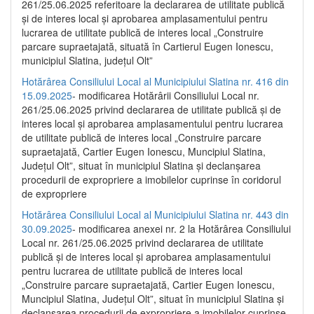
261/25.06.2025 referitoare la declararea de utilitate publică
și de interes local și aprobarea amplasamentului pentru
lucrarea de utilitate publică de interes local „Construire
parcare supraetajată, situată în Cartierul Eugen Ionescu,
municipiul Slatina, județul Olt”
Hotărârea Consiliului Local al Municipiului Slatina nr. 416 din
15.09.2025
- modificarea Hotărârii Consiliului Local nr.
261/25.06.2025 privind declararea de utilitate publică și de
interes local și aprobarea amplasamentului pentru lucrarea
de utilitate publică de interes local „Construire parcare
supraetajată, Cartier Eugen Ionescu, Muncipiul Slatina,
Județul Olt”, situat în municipiul Slatina și declanșarea
procedurii de expropriere a imobilelor cuprinse în coridorul
de expropriere
Hotărârea Consiliului Local al Municipiului Slatina nr. 443 din
30.09.2025
- modificarea anexei nr. 2 la Hotărârea Consiliului
Local nr. 261/25.06.2025 privind declararea de utilitate
publică şi de interes local şi aprobarea amplasamentului
pentru lucrarea de utilitate publică de interes local
„Construire parcare supraetajată, Cartier Eugen Ionescu,
Muncipiul Slatina, Judeţul Olt”, situat în municipiul Slatina şi
declanşarea procedurii de expropriere a imobilelor cuprinse