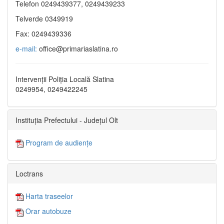
Telefon 0249439377, 0249439233
Telverde 0349919
Fax: 0249439336
e-mail:
office@primariaslatina.ro
Intervenții Poliția Locală Slatina
0249954, 0249422245
Instituția Prefectului - Județul Olt
Program de audiențe
Loctrans
Harta traseelor
Orar autobuze