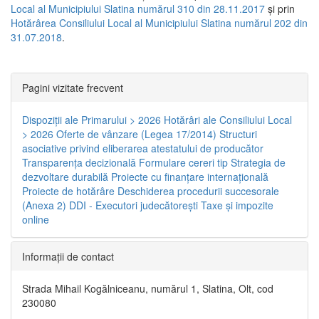
Local al Municipiului Slatina numărul 310 din 28.11.2017
și prin
Hotărârea Consiliului Local al Municipiului Slatina numărul 202 din
31.07.2018
.
Pagini vizitate frecvent
Dispoziţii ale Primarului > 2026
Hotărâri ale Consiliului Local
> 2026
Oferte de vânzare (Legea 17/2014)
Structuri
asociative privind eliberarea atestatului de producător
Transparenţa decizională
Formulare cereri tip
Strategia de
dezvoltare durabilă
Proiecte cu finanţare internaţională
Proiecte de hotărâre
Deschiderea procedurii succesorale
(Anexa 2)
DDI - Executori judecătorești
Taxe şi impozite
online
Informaţii de contact
Strada Mihail Kogălniceanu, numărul 1, Slatina, Olt, cod
230080