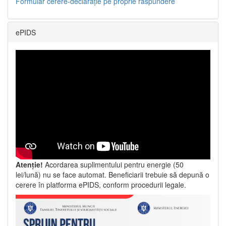
Formular cerere-declarație pe proprie răspundere
ePIDS
Atenție!
Acordarea suplimentului pentru energie (50
lei/lună) nu se face automat. Beneficiarii trebuie să depună o
cerere în platforma ePIDS, conform procedurii legale.