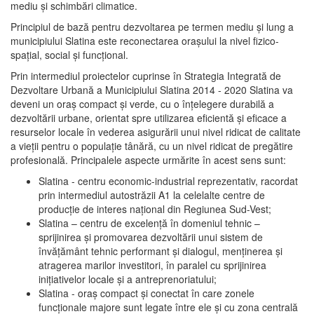
mediu şi schimbări climatice.
Principiul de bază pentru dezvoltarea pe termen mediu şi lung a
municipiului Slatina este reconectarea oraşului la nivel fizico-
spaţial, social şi funcţional.
Prin intermediul proiectelor cuprinse în Strategia Integrată de
Dezvoltare Urbană a Municipiului Slatina 2014 - 2020 Slatina va
deveni un oraş compact şi verde, cu o înţelegere durabilă a
dezvoltării urbane, orientat spre utilizarea eficientă şi eficace a
resurselor locale în vederea asigurării unui nivel ridicat de calitate
a vieţii pentru o populaţie tânără, cu un nivel ridicat de pregătire
profesională. Principalele aspecte urmărite în acest sens sunt:
Slatina - centru economic-industrial reprezentativ, racordat
prin intermediul autostrăzii A1 la celelalte centre de
producţie de interes naţional din Regiunea Sud-Vest;
Slatina – centru de excelenţă în domeniul tehnic –
sprijinirea şi promovarea dezvoltării unui sistem de
învăţământ tehnic performant şi dialogul, menţinerea şi
atragerea marilor investitori, în paralel cu sprijinirea
iniţiativelor locale şi a antreprenoriatului;
Slatina - oraş compact şi conectat în care zonele
funcţionale majore sunt legate între ele şi cu zona centrală