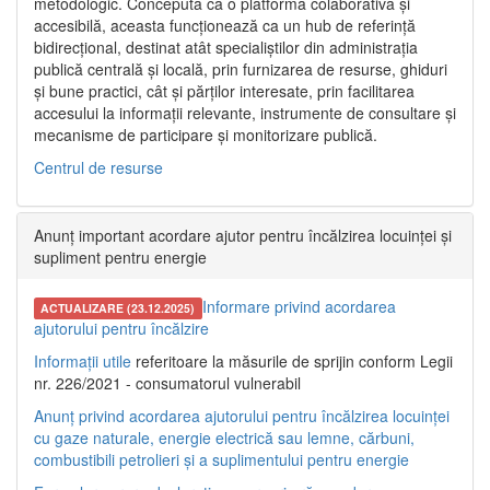
metodologic. Concepută ca o platformă colaborativă și
accesibilă, aceasta funcționează ca un hub de referință
bidirecțional, destinat atât specialiștilor din administrația
publică centrală și locală, prin furnizarea de resurse, ghiduri
și bune practici, cât și părților interesate, prin facilitarea
accesului la informații relevante, instrumente de consultare și
mecanisme de participare și monitorizare publică.
Centrul de resurse
Anunț important acordare ajutor pentru încălzirea locuinței și
supliment pentru energie
Informare privind acordarea
ACTUALIZARE (23.12.2025)
ajutorului pentru încălzire
Informații utile
referitoare la măsurile de sprijin conform Legii
nr. 226/2021 - consumatorul vulnerabil
Anunț privind acordarea ajutorului pentru încălzirea locuinței
cu gaze naturale, energie electrică sau lemne, cărbuni,
combustibili petrolieri și a suplimentului pentru energie