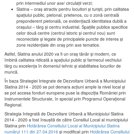
prin intermediul unor axe/ circulații verzi;
Slatina – oraş atractiv pentru locuitori şi turişti, prin calitatea
spaţiului public, pietonal, prietenos, cu o zonă centrală
preponderent pietonală, ce evidenţiază identitatea dublă a
oraşului – târg şi centru industrial. Spaţiile publice specifice
celor două centre (centrul istoric şi centrul nou) sunt
reconectate şi legate de principalele puncte de interes şi
zone rezidenţiale din oraş prin axe tematice.
Astfel, Slatina anului 2020 va fi un oraş tânăr şi modern, ce
îmbină calitatea ridicată a spaţiului public şi farmecul vechiului
târg cu excelenţa în domeniul tehnic şi stabilitatea locurilor de
muncă.
În baza Strategiei Integrate de Dezvoltare Urbană a Municipiului
Slatina 2014 - 2020 se pot demara acţiuni ample la nivel local şi
se pot accesa fonduri europene puse la dispoziţia României prin
Instrumentele Structurale, în special prin Programul Operațional
Regional.
Strategia Integrată de Dezvoltare Urbană a Municipiului Slatina
2014 - 2020 a fost însuşită de către Consiliul Local al municipiului
Slatina prin
Hotărârea Consiliului Local al Municipiului Slatina
numărul 111 din 27.04.2016
și modificat prin
Hotărârea Consiliului