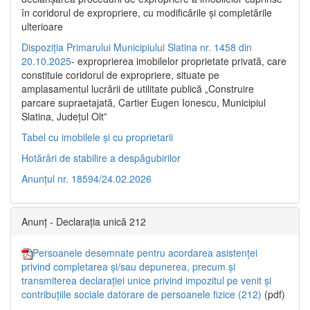
în coridorul de expropriere, cu modificările şi completările
ulterioare
Dispoziția Primarului Municipiului Slatina nr. 1458 din
20.10.2025
- exproprierea imobilelor proprietate privată, care
constituie coridorul de expropriere, situate pe
amplasamentul lucrării de utilitate publică „Construire
parcare supraetajată, Cartier Eugen Ionescu, Municipiul
Slatina, Județul Olt”
Tabel cu imobilele și cu proprietarii
Hotărâri de stabilire a despăgubirilor
Anunțul nr. 18594/24.02.2026
Anunț - Declarația unică 212
Persoanele desemnate pentru acordarea asistenței
privind completarea și/sau depunerea, precum și
transmiterea declarației unice privind impozitul pe venit și
contribuțiile sociale datorare de persoanele fizice (212)
(pdf)