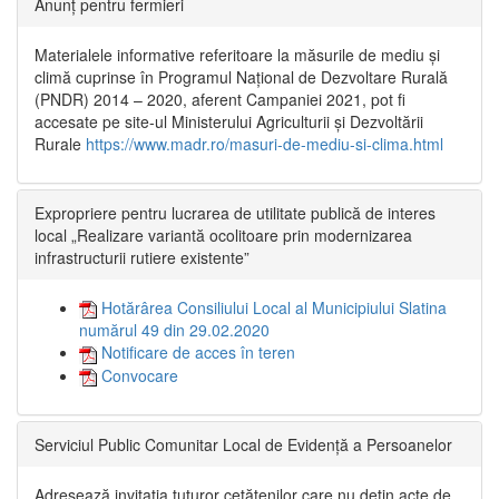
Anunț pentru fermieri
Materialele informative referitoare la măsurile de mediu și
climă cuprinse în Programul Național de Dezvoltare Rurală
(PNDR) 2014 – 2020, aferent Campaniei 2021, pot fi
accesate pe site-ul Ministerului Agriculturii și Dezvoltării
Rurale
https://www.madr.ro/masuri-de-mediu-si-clima.html
Expropriere pentru lucrarea de utilitate publică de interes
local „Realizare variantă ocolitoare prin modernizarea
infrastructurii rutiere existente”
Hotărârea Consiliului Local al Municipiului Slatina
numărul 49 din 29.02.2020
Notificare de acces în teren
Convocare
Serviciul Public Comunitar Local de Evidență a Persoanelor
Adresează invitația tuturor cetățenilor care nu dețin acte de