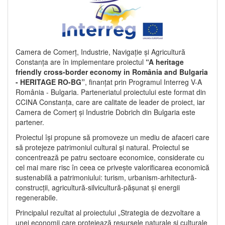
Camera de Comerț, Industrie, Navigație și Agricultură
Constanța are în implementare proiectul
“A heritage
friendly cross-border economy in România and Bulgaria
- HERITAGE RO-BG”
, finanțat prin Programul Interreg V-A
România - Bulgaria. Parteneriatul proiectului este format din
CCINA Constanța, care are calitate de leader de proiect, iar
Camera de Comerț și Industrie Dobrich din Bulgaria este
partener.
Proiectul își propune să promoveze un mediu de afaceri care
să protejeze patrimoniul cultural și natural. Proiectul se
concentrează pe patru sectoare economice, considerate cu
cel mai mare risc în ceea ce privește valorificarea economică
sustenabilă a patrimoniului: turism, urbanism-arhitectură-
construcții, agricultură-silvicultură-pășunat și energii
regenerabile.
Principalul rezultat al proiectului „Strategia de dezvoltare a
unei economii care protejează resursele naturale și culturale