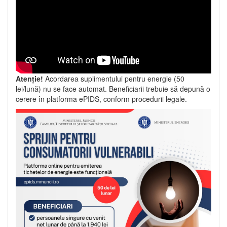
Atenție!
Acordarea suplimentului pentru energie (50
lei/lună) nu se face automat. Beneficiarii trebuie să depună o
cerere în platforma ePIDS, conform procedurii legale.