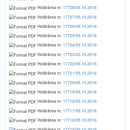
Hotărârea nr.
17728/05.10.2016
Hotărârea nr.
17727/05.10.2016
Hotărârea nr.
17726/05.10.2016
Hotărârea nr.
17725/05.10.2016
Hotărârea nr.
17724/05.10.2016
Hotărârea nr.
17723/05.10.2016
Hotărârea nr.
17722/05.10.2016
Hotărârea nr.
17721/05.10.2016
Hotărârea nr.
17720/05.10.2016
Hotărârea nr.
17719/05.10.2016
Hotărârea nr.
17718/05.10.2016
Hotărârea nr.
17717/05.10.2016
Hotărârea nr.
17716/05.10.2016
Hotărârea nr.
17715/05.10.2016