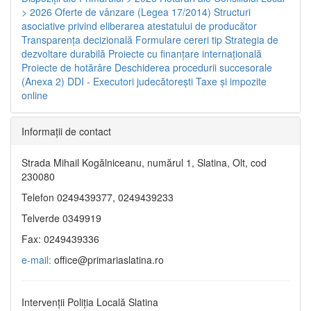
> 2026
Oferte de vânzare (Legea 17/2014)
Structuri
asociative privind eliberarea atestatului de producător
Transparenţa decizională
Formulare cereri tip
Strategia de
dezvoltare durabilă
Proiecte cu finanţare internaţională
Proiecte de hotărâre
Deschiderea procedurii succesorale
(Anexa 2)
DDI - Executori judecătorești
Taxe şi impozite
online
Informaţii de contact
Strada Mihail Kogălniceanu, numărul 1, Slatina, Olt, cod
230080
Telefon 0249439377, 0249439233
Telverde 0349919
Fax: 0249439336
e-mail:
office@primariaslatina.ro
Intervenții Poliția Locală Slatina