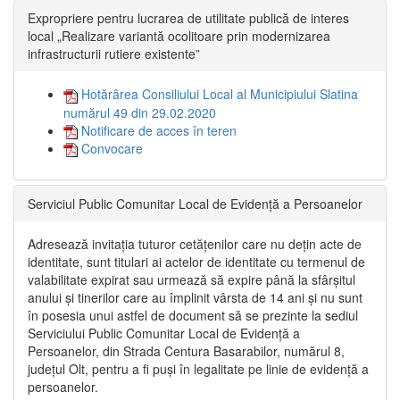
Expropriere pentru lucrarea de utilitate publică de interes
local „Realizare variantă ocolitoare prin modernizarea
infrastructurii rutiere existente”
Hotărârea Consiliului Local al Municipiului Slatina
numărul 49 din 29.02.2020
Notificare de acces în teren
Convocare
Serviciul Public Comunitar Local de Evidență a Persoanelor
Adresează invitația tuturor cetățenilor care nu dețin acte de
identitate, sunt titulari ai actelor de identitate cu termenul de
valabilitate expirat sau urmează să expire până la sfârșitul
anului și tinerilor care au împlinit vârsta de 14 ani și nu sunt
în posesia unui astfel de document să se prezinte la sediul
Serviciului Public Comunitar Local de Evidență a
Persoanelor, din Strada Centura Basarabilor, numărul 8,
județul Olt, pentru a fi puși în legalitate pe linie de evidență a
persoanelor.