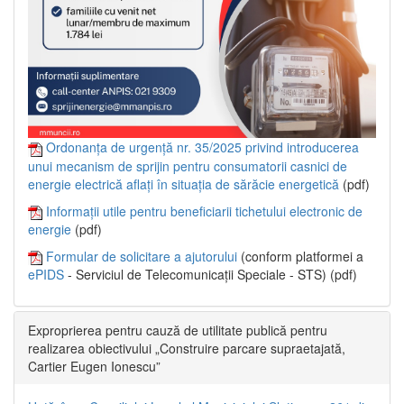
Ordonanța de urgență nr. 35/2025 privind introducerea
unui mecanism de sprijin pentru consumatorii casnici de
energie electrică aflați în situația de sărăcie energetică
(pdf)
Informații utile pentru beneficiarii tichetului electronic de
energie
(pdf)
Formular de solicitare a ajutorului
(conform platformei a
ePIDS
- Serviciul de Telecomunicații Speciale - STS) (pdf)
Exproprierea pentru cauză de utilitate publică pentru
realizarea obiectivului „Construire parcare supraetajată,
Cartier Eugen Ionescu”