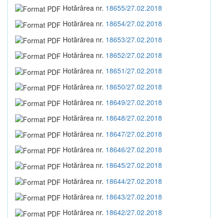
Hotărârea nr.
18655/27.02.2018
Hotărârea nr.
18654/27.02.2018
Hotărârea nr.
18653/27.02.2018
Hotărârea nr.
18652/27.02.2018
Hotărârea nr.
18651/27.02.2018
Hotărârea nr.
18650/27.02.2018
Hotărârea nr.
18649/27.02.2018
Hotărârea nr.
18648/27.02.2018
Hotărârea nr.
18647/27.02.2018
Hotărârea nr.
18646/27.02.2018
Hotărârea nr.
18645/27.02.2018
Hotărârea nr.
18644/27.02.2018
Hotărârea nr.
18643/27.02.2018
Hotărârea nr.
18642/27.02.2018