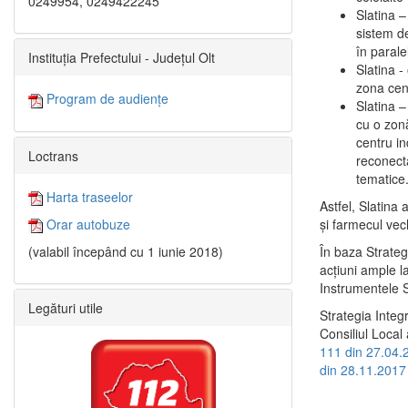
0249954, 0249422245
Slatina –
sistem de
în paralel
Instituția Prefectului - Județul Olt
Slatina -
zona cent
Program de audiențe
Slatina – 
cu o zonă
centru in
Loctrans
reconecta
tematice
Harta traseelor
Astfel, Slatina 
şi farmecul vec
Orar autobuze
În baza Strateg
(valabil începând cu 1 iunie 2018)
acţiuni ample l
Instrumentele S
Legături utile
Strategia Integ
Consiliul Local 
111 din 27.04.
din 28.11.2017