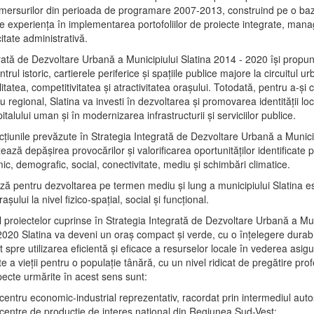
mersurilor din perioada de programare 2007-2013, construind pe o baz
e experienţa în implementarea portofoliilor de proiecte integrate, ma
itate administrativă.
rată de Dezvoltare Urbană a Municipiului Slatina 2014 - 2020 își propu
rul istoric, cartierele periferice şi spaţiile publice majore la circuitul 
litatea, competitivitatea şi atractivitatea oraşului. Totodată, pentru a-şi 
u regional, Slatina va investi în dezvoltarea şi promovarea identităţii loc
talului uman şi în modernizarea infrastructurii şi serviciilor publice.
acţiunile prevăzute în Strategia Integrată de Dezvoltare Urbană a Municip
ază depășirea provocărilor şi valorificarea oportunităţilor identificate p
ic, demografic, social, conectivitate, mediu şi schimbări climatice.
ază pentru dezvoltarea pe termen mediu şi lung a municipiului Slatina e
şului la nivel fizico-spaţial, social şi funcţional.
l proiectelor cuprinse în Strategia Integrată de Dezvoltare Urbană a Mun
2020 Slatina va deveni un oraş compact şi verde, cu o înţelegere durabil
 spre utilizarea eficientă şi eficace a resurselor locale în vederea asigur
ate a vieţii pentru o populaţie tânără, cu un nivel ridicat de pregătire pro
pecte urmărite în acest sens sunt:
 centru economic-industrial reprezentativ, racordat prin intermediul autos
 centre de producţie de interes naţional din Regiunea Sud-Vest;