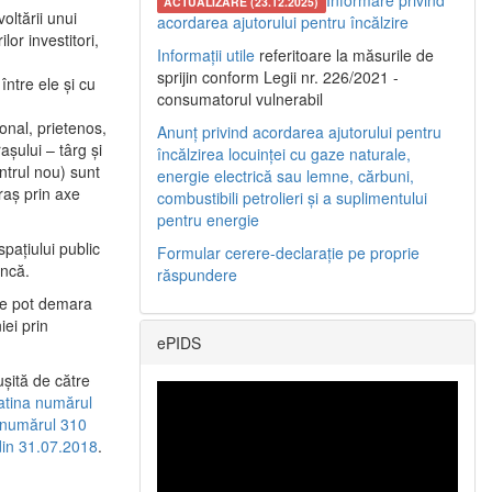
Informare privind
ACTUALIZARE (23.12.2025)
oltării unui
acordarea ajutorului pentru încălzire
or investitori,
Informații utile
referitoare la măsurile de
sprijin conform Legii nr. 226/2021 -
între ele şi cu
consumatorul vulnerabil
etonal, prietenos,
Anunț privind acordarea ajutorului pentru
şului – târg şi
încălzirea locuinței cu gaze naturale,
entrul nou) sunt
energie electrică sau lemne, cărbuni,
raş prin axe
combustibili petrolieri și a suplimentului
pentru energie
spaţiului public
Formular cerere-declarație pe proprie
uncă.
răspundere
 se pot demara
iei prin
ePIDS
uşită de către
latina numărul
a numărul 310
 din 31.07.2018
.