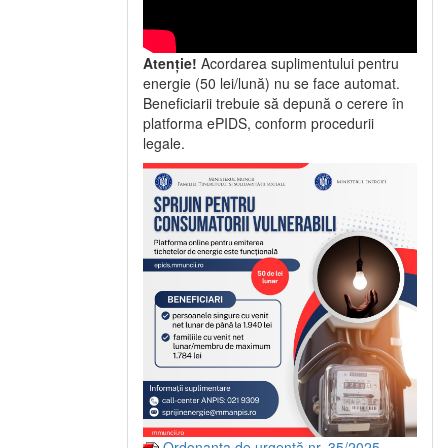
Atenție!
Acordarea suplimentului pentru
energie (50 lei/lună) nu se face automat.
Beneficiarii trebuie să depună o cerere în
platforma ePIDS, conform procedurii
legale.
Ordonanța de urgență nr. 35/2025