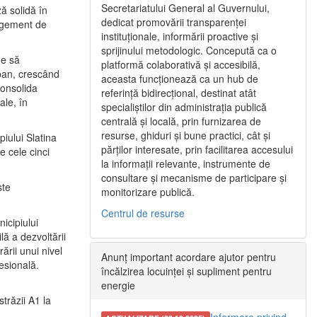
Secretariatului General al Guvernului,
ă solidă în
dedicat promovării transparenței
nagement de
instituționale, informării proactive și
sprijinului metodologic. Concepută ca o
ne să
platformă colaborativă și accesibilă,
urban, crescând
aceasta funcționează ca un hub de
consolida
referință bidirecțional, destinat atât
ale, în
specialiștilor din administrația publică
centrală și locală, prin furnizarea de
resurse, ghiduri și bune practici, cât și
iului Slatina
părților interesate, prin facilitarea accesului
e cele cinci
la informații relevante, instrumente de
consultare și mecanisme de participare și
ste
monitorizare publică.
Centrul de resurse
icipiului
ă a dezvoltării
ării unui nivel
Anunț important acordare ajutor pentru
fesională.
încălzirea locuinței și supliment pentru
energie
trăzii A1 la