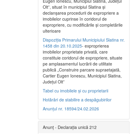
Eugen Ionescu, Muncipiul Slatina, Judeţul
Olt”, situat în municipiul Slatina şi
declanşarea procedurii de expropriere a
imobilelor cuprinse în coridorul de
expropriere, cu modificările şi completările
ulterioare
Dispoziția Primarului Municipiului Slatina nr.
1458 din 20.10.2025
- exproprierea
imobilelor proprietate privată, care
constituie coridorul de expropriere, situate
pe amplasamentul lucrării de utilitate
publică „Construire parcare supraetajată,
Cartier Eugen Ionescu, Municipiul Slatina,
Județul Olt”
Tabel cu imobilele și cu proprietarii
Hotărâri de stabilire a despăgubirilor
Anunțul nr. 18594/24.02.2026
Anunț - Declarația unică 212