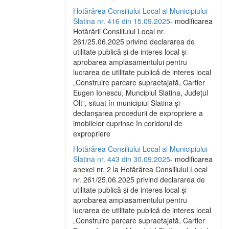
Hotărârea Consiliului Local al Municipiului
Slatina nr. 416 din 15.09.2025
- modificarea
Hotărârii Consiliului Local nr.
261/25.06.2025 privind declararea de
utilitate publică și de interes local și
aprobarea amplasamentului pentru
lucrarea de utilitate publică de interes local
„Construire parcare supraetajată, Cartier
Eugen Ionescu, Muncipiul Slatina, Județul
Olt”, situat în municipiul Slatina și
declanșarea procedurii de expropriere a
imobilelor cuprinse în coridorul de
expropriere
Hotărârea Consiliului Local al Municipiului
Slatina nr. 443 din 30.09.2025
- modificarea
anexei nr. 2 la Hotărârea Consiliului Local
nr. 261/25.06.2025 privind declararea de
utilitate publică şi de interes local şi
aprobarea amplasamentului pentru
lucrarea de utilitate publică de interes local
„Construire parcare supraetajată, Cartier