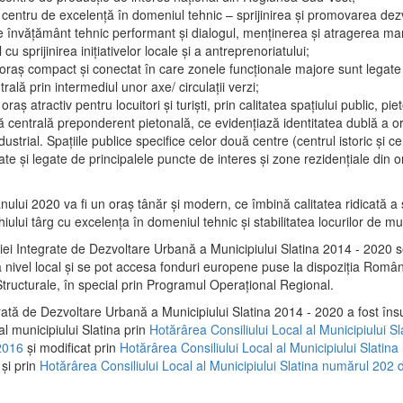
 centru de excelenţă în domeniul tehnic – sprijinirea şi promovarea dezv
 învăţământ tehnic performant şi dialogul, menţinerea şi atragerea maril
 cu sprijinirea iniţiativelor locale şi a antreprenoriatului;
 oraş compact şi conectat în care zonele funcţionale majore sunt legate 
rală prin intermediul unor axe/ circulații verzi;
oraş atractiv pentru locuitori şi turişti, prin calitatea spaţiului public, pi
 centrală preponderent pietonală, ce evidenţiază identitatea dublă a ora
dustrial. Spaţiile publice specifice celor două centre (centrul istoric şi c
te şi legate de principalele puncte de interes şi zone rezidenţiale din o
.
anului 2020 va fi un oraş tânăr şi modern, ce îmbină calitatea ridicată a 
hiului târg cu excelenţa în domeniul tehnic şi stabilitatea locurilor de m
iei Integrate de Dezvoltare Urbană a Municipiului Slatina 2014 - 2020
a nivel local şi se pot accesa fonduri europene puse la dispoziţia Român
tructurale, în special prin Programul Operațional Regional.
rată de Dezvoltare Urbană a Municipiului Slatina 2014 - 2020 a fost îns
al municipiului Slatina prin
Hotărârea Consiliului Local al Municipiului S
2016
și modificat prin
Hotărârea Consiliului Local al Municipiului Slatin
și prin
Hotărârea Consiliului Local al Municipiului Slatina numărul 202