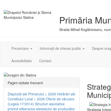
Primăria Muni
Strada Mihail Kogălniceanu, numă
Prezentare
Informații de interes public
Despre ora
Accesibilitate
Contact
Pagini vizitate frecvent
Strateg
Municip
Dispoziţii ale Primarului > 2026
Hotărâri ale
Consiliului Local > 2026
Oferte de vânzare
(Legea 17/2014)
Structuri asociative
privind eliberarea atestatului de producător
Strategia Integ