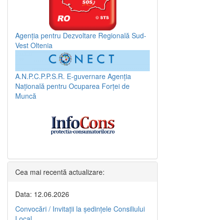
Agenția pentru Dezvoltare Regională Sud-
Vest Oltenia
A.N.P.C.P.P.S.R.
E-guvernare
Agenția
Națională pentru Ocuparea Forței de
Muncă
Cea mai recentă actualizare:
Data: 12.06.2026
Convocări / Invitaţii la şedinţele Consiliului
Local