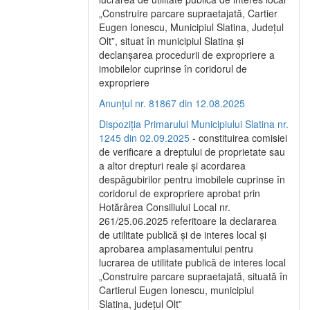
„Construire parcare supraetajată, Cartier
Eugen Ionescu, Municipiul Slatina, Județul
Olt”, situat în municipiul Slatina și
declanșarea procedurii de expropriere a
imobilelor cuprinse în coridorul de
expropriere
Anunțul nr. 81867 din 12.08.2025
Dispoziția Primarului Municipiului Slatina nr.
1245 din 02.09.2025
- constituirea comisiei
de verificare a dreptului de proprietate sau
a altor drepturi reale și acordarea
despăgubirilor pentru imobilele cuprinse în
coridorul de expropriere aprobat prin
Hotărârea Consiliului Local nr.
261/25.06.2025 referitoare la declararea
de utilitate publică și de interes local și
aprobarea amplasamentului pentru
lucrarea de utilitate publică de interes local
„Construire parcare supraetajată, situată în
Cartierul Eugen Ionescu, municipiul
Slatina, județul Olt”