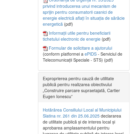
privind introducerea unui mecanism de
sprijin pentru consumatorii casnici de
energie electrică aflați în situația de sărăcie
energetică
(pdf)
Informații utile pentru beneficiarii
tichetului electronic de energie
(pdf)
Formular de solicitare a ajutorului
(conform platformei a
ePIDS
- Serviciul de
Telecomunicații Speciale - STS) (pdf)
Exproprierea pentru cauză de utilitate
publică pentru realizarea obiectivului
„Construire parcare supraetajată, Cartier
Eugen Ionescu”
Hotărârea Consiliului Local al Municipiului
Slatina nr. 261 din 25.06.2025
declararea
de utilitate publică și de interes local și
aprobarea amplasamentului pentru
lucrarea de utilitate publică de interes local