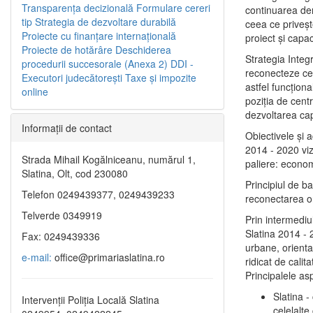
Transparenţa decizională
Formulare cereri
continuarea de
tip
Strategia de dezvoltare durabilă
ceea ce priveşt
Proiecte cu finanţare internaţională
proiect și capac
Proiecte de hotărâre
Deschiderea
Strategia Integ
procedurii succesorale (Anexa 2)
DDI -
reconecteze cent
Executori judecătorești
Taxe şi impozite
astfel funcţiona
online
poziţia de centr
dezvoltarea capi
Informaţii de contact
Obiectivele şi 
2014 - 2020 vize
Strada Mihail Kogălniceanu, numărul 1,
paliere: econom
Slatina, Olt, cod 230080
Principiul de b
Telefon 0249439377, 0249439233
reconectarea ora
Telverde 0349919
Prin intermediu
Slatina 2014 - 
Fax: 0249439336
urbane, orientat
e-mail:
office@primariaslatina.ro
ridicat de calit
Principalele as
Slatina -
Intervenții Poliția Locală Slatina
celelalte