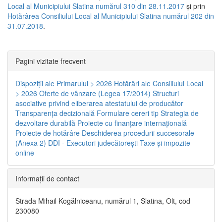
Local al Municipiului Slatina numărul 310 din 28.11.2017
și prin
Hotărârea Consiliului Local al Municipiului Slatina numărul 202 din
31.07.2018
.
Pagini vizitate frecvent
Dispoziţii ale Primarului > 2026
Hotărâri ale Consiliului Local
> 2026
Oferte de vânzare (Legea 17/2014)
Structuri
asociative privind eliberarea atestatului de producător
Transparenţa decizională
Formulare cereri tip
Strategia de
dezvoltare durabilă
Proiecte cu finanţare internaţională
Proiecte de hotărâre
Deschiderea procedurii succesorale
(Anexa 2)
DDI - Executori judecătorești
Taxe şi impozite
online
Informaţii de contact
Strada Mihail Kogălniceanu, numărul 1, Slatina, Olt, cod
230080