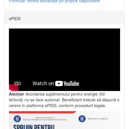
Formular cerere-declarație pe proprie răspundere
ePIDS
Atenție!
Acordarea suplimentului pentru energie (50
lei/lună) nu se face automat. Beneficiarii trebuie să depună o
cerere în platforma ePIDS, conform procedurii legale.