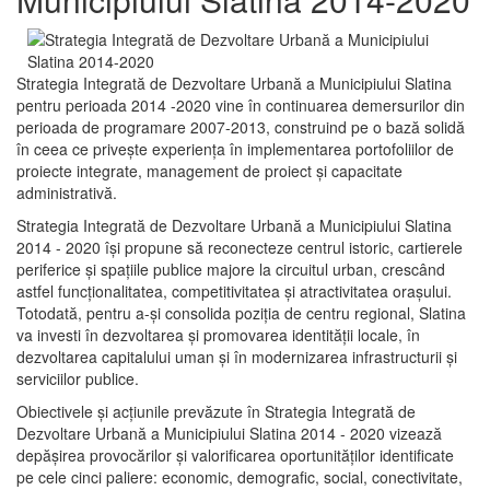
Strategia Integrată de Dezvoltare Urbană a Municipiului Slatina
pentru perioada 2014 -2020 vine în continuarea demersurilor din
perioada de programare 2007-2013, construind pe o bază solidă
în ceea ce priveşte experienţa în implementarea portofoliilor de
proiecte integrate, management de proiect și capacitate
administrativă.
Strategia Integrată de Dezvoltare Urbană a Municipiului Slatina
2014 - 2020 își propune să reconecteze centrul istoric, cartierele
periferice şi spaţiile publice majore la circuitul urban, crescând
astfel funcţionalitatea, competitivitatea şi atractivitatea oraşului.
Totodată, pentru a-şi consolida poziţia de centru regional, Slatina
va investi în dezvoltarea şi promovarea identităţii locale, în
dezvoltarea capitalului uman şi în modernizarea infrastructurii şi
serviciilor publice.
Obiectivele şi acţiunile prevăzute în Strategia Integrată de
Dezvoltare Urbană a Municipiului Slatina 2014 - 2020 vizează
depășirea provocărilor şi valorificarea oportunităţilor identificate
pe cele cinci paliere: economic, demografic, social, conectivitate,