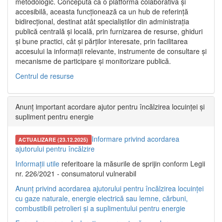
metodologic. Concepută ca o platformă colaborativă și
accesibilă, aceasta funcționează ca un hub de referință
bidirecțional, destinat atât specialiștilor din administrația
publică centrală și locală, prin furnizarea de resurse, ghiduri
și bune practici, cât și părților interesate, prin facilitarea
accesului la informații relevante, instrumente de consultare și
mecanisme de participare și monitorizare publică.
Centrul de resurse
Anunț important acordare ajutor pentru încălzirea locuinței și
supliment pentru energie
Informare privind acordarea
ACTUALIZARE (23.12.2025)
ajutorului pentru încălzire
Informații utile
referitoare la măsurile de sprijin conform Legii
nr. 226/2021 - consumatorul vulnerabil
Anunț privind acordarea ajutorului pentru încălzirea locuinței
cu gaze naturale, energie electrică sau lemne, cărbuni,
combustibili petrolieri și a suplimentului pentru energie