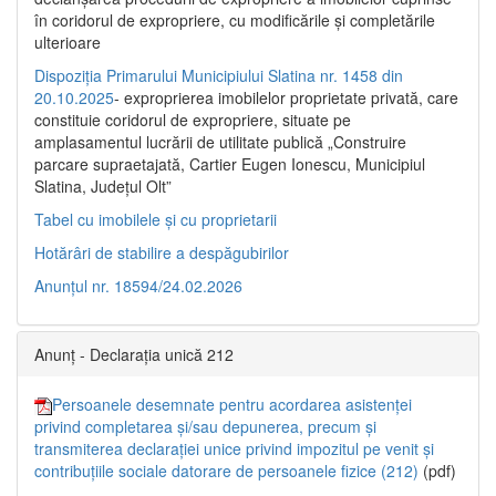
în coridorul de expropriere, cu modificările şi completările
ulterioare
Dispoziția Primarului Municipiului Slatina nr. 1458 din
20.10.2025
- exproprierea imobilelor proprietate privată, care
constituie coridorul de expropriere, situate pe
amplasamentul lucrării de utilitate publică „Construire
parcare supraetajată, Cartier Eugen Ionescu, Municipiul
Slatina, Județul Olt”
Tabel cu imobilele și cu proprietarii
Hotărâri de stabilire a despăgubirilor
Anunțul nr. 18594/24.02.2026
Anunț - Declarația unică 212
Persoanele desemnate pentru acordarea asistenței
privind completarea și/sau depunerea, precum și
transmiterea declarației unice privind impozitul pe venit și
contribuțiile sociale datorare de persoanele fizice (212)
(pdf)