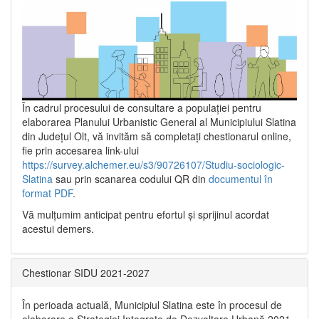
În cadrul procesului de consultare a populaţiei pentru
elaborarea Planului Urbanistic General al Municipiului Slatina
din Județul Olt, vă invităm să completați chestionarul online,
fie prin accesarea link-ului
https://survey.alchemer.eu/s3/90726107/Studiu-sociologic-
Slatina
sau prin scanarea codului QR din
documentul în
format PDF
.
Vă mulţumim anticipat pentru efortul şi sprijinul acordat
acestui demers.
Chestionar SIDU 2021-2027
În perioada actuală, Municipiul Slatina este în procesul de
elaborare a Strategiei Integrate de Dezvoltare Urbană 2021‐