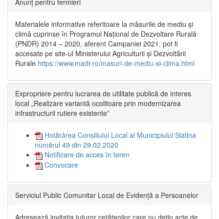
Anunț pentru fermieri
Materialele informative referitoare la măsurile de mediu și
climă cuprinse în Programul Național de Dezvoltare Rurală
(PNDR) 2014 – 2020, aferent Campaniei 2021, pot fi
accesate pe site-ul Ministerului Agriculturii și Dezvoltării
Rurale
https://www.madr.ro/masuri-de-mediu-si-clima.html
Expropriere pentru lucrarea de utilitate publică de interes
local „Realizare variantă ocolitoare prin modernizarea
infrastructurii rutiere existente”
Hotărârea Consiliului Local al Municipiului Slatina
numărul 49 din 29.02.2020
Notificare de acces în teren
Convocare
Serviciul Public Comunitar Local de Evidență a Persoanelor
Adresează invitația tuturor cetățenilor care nu dețin acte de