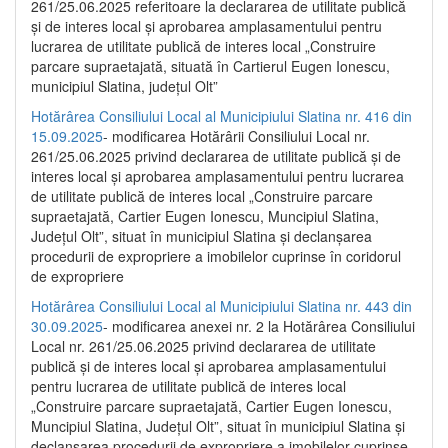
261/25.06.2025 referitoare la declararea de utilitate publică
și de interes local și aprobarea amplasamentului pentru
lucrarea de utilitate publică de interes local „Construire
parcare supraetajată, situată în Cartierul Eugen Ionescu,
municipiul Slatina, județul Olt”
Hotărârea Consiliului Local al Municipiului Slatina nr. 416 din
15.09.2025
- modificarea Hotărârii Consiliului Local nr.
261/25.06.2025 privind declararea de utilitate publică și de
interes local și aprobarea amplasamentului pentru lucrarea
de utilitate publică de interes local „Construire parcare
supraetajată, Cartier Eugen Ionescu, Muncipiul Slatina,
Județul Olt”, situat în municipiul Slatina și declanșarea
procedurii de expropriere a imobilelor cuprinse în coridorul
de expropriere
Hotărârea Consiliului Local al Municipiului Slatina nr. 443 din
30.09.2025
- modificarea anexei nr. 2 la Hotărârea Consiliului
Local nr. 261/25.06.2025 privind declararea de utilitate
publică şi de interes local şi aprobarea amplasamentului
pentru lucrarea de utilitate publică de interes local
„Construire parcare supraetajată, Cartier Eugen Ionescu,
Muncipiul Slatina, Judeţul Olt”, situat în municipiul Slatina şi
declanşarea procedurii de expropriere a imobilelor cuprinse