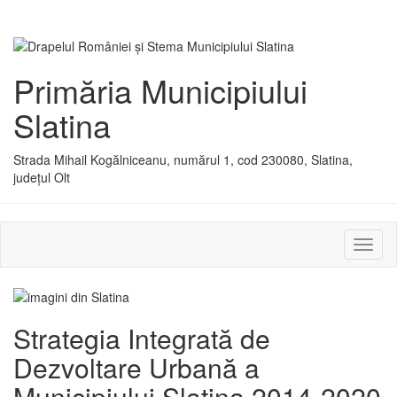
Primăria Municipiului
Slatina
Strada Mihail Kogălniceanu, numărul 1, cod 230080, Slatina,
județul Olt
Activ
sau
dezac
meniu
Strategia Integrată de
Dezvoltare Urbană a
Municipiului Slatina 2014-2020