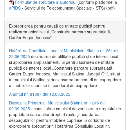
Formular de solicitare a ajutorului
(conform platformei a
ePIDS
- Serviciul de Telecomunicații Speciale - STS) (pdf)
Exproprierea pentru cauză de utilitate publică pentru
realizarea obiectivului „Construire parcare supraetajată,
Cartier Eugen Ionescu”
Hotărârea Consiliului Local al Municipiului Slatina nr. 261 din
25.06.2025
declararea de utilitate publică și de interes local
și aprobarea amplasamentului pentru lucrarea de utilitate
publică de interes local „Construire parcare supraetajată,
Cartier Eugen Ionescu, Municipiul Slatina, Județul Olt”, situat
în municipiul Slatina și declanșarea procedurii de expropriere
a imobilelor cuprinse în coridorul de expropriere
Anunțul nr. 81867 din 12.08.2025
Dispoziția Primarului Municipiului Slatina nr. 1245 din
02.09.2025
- constituirea comisiei de verificare a dreptului de
proprietate sau a altor drepturi reale și acordarea
despăgubirilor pentru imobilele cuprinse în coridorul de
expropriere aprobat prin Hotărârea Consiliului Local nr.