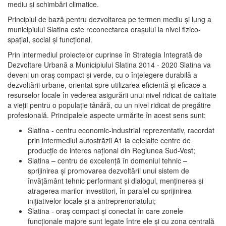
mediu şi schimbări climatice.
Principiul de bază pentru dezvoltarea pe termen mediu şi lung a
municipiului Slatina este reconectarea oraşului la nivel fizico-
spaţial, social şi funcţional.
Prin intermediul proiectelor cuprinse în Strategia Integrată de
Dezvoltare Urbană a Municipiului Slatina 2014 - 2020 Slatina va
deveni un oraş compact şi verde, cu o înţelegere durabilă a
dezvoltării urbane, orientat spre utilizarea eficientă şi eficace a
resurselor locale în vederea asigurării unui nivel ridicat de calitate
a vieţii pentru o populaţie tânără, cu un nivel ridicat de pregătire
profesională. Principalele aspecte urmărite în acest sens sunt:
Slatina - centru economic-industrial reprezentativ, racordat
prin intermediul autostrăzii A1 la celelalte centre de
producţie de interes naţional din Regiunea Sud-Vest;
Slatina – centru de excelenţă în domeniul tehnic –
sprijinirea şi promovarea dezvoltării unui sistem de
învăţământ tehnic performant şi dialogul, menţinerea şi
atragerea marilor investitori, în paralel cu sprijinirea
iniţiativelor locale şi a antreprenoriatului;
Slatina - oraş compact şi conectat în care zonele
funcţionale majore sunt legate între ele şi cu zona centrală