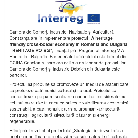
Camera de Comerț, Industrie, Navigație și Agricultură
Constanța are în implementare proiectul
“A heritage
friendly cross-border economy in România and Bulgaria
- HERITAGE RO-BG”
, finanțat prin Programul Interreg V-A
România - Bulgaria. Parteneriatul proiectului este format din
CCINA Constanța, care are calitate de leader de proiect, iar
Camera de Comerț și Industrie Dobrich din Bulgaria este
partener.
Proiectul își propune să promoveze un mediu de afaceri care
să protejeze patrimoniul cultural și natural. Proiectul se
concentrează pe patru sectoare economice, considerate cu
cel mai mare risc în ceea ce privește valorificarea economică
sustenabilă a patrimoniului: turism, urbanism-arhitectură-
construcții, agricultură-silvicultură-pășunat și energii
regenerabile.
Principalul rezultat al proiectului „Strategia de dezvoltare a
unei economii care protejează resursele naturale și culturale