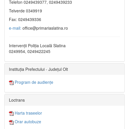
Telefon 0249439377, 0249439233
Telverde 0349919
Fax: 0249439336
e-mail:
office@primariaslatina.ro
Intervenții Poliția Locală Slatina
0249954, 0249422245
Instituția Prefectului - Județul Olt
Program de audiențe
Loctrans
Harta traseelor
Orar autobuze