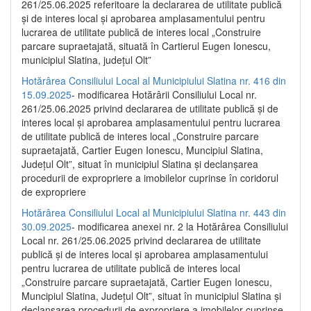
261/25.06.2025 referitoare la declararea de utilitate publică
și de interes local și aprobarea amplasamentului pentru
lucrarea de utilitate publică de interes local „Construire
parcare supraetajată, situată în Cartierul Eugen Ionescu,
municipiul Slatina, județul Olt”
Hotărârea Consiliului Local al Municipiului Slatina nr. 416 din
15.09.2025
- modificarea Hotărârii Consiliului Local nr.
261/25.06.2025 privind declararea de utilitate publică și de
interes local și aprobarea amplasamentului pentru lucrarea
de utilitate publică de interes local „Construire parcare
supraetajată, Cartier Eugen Ionescu, Muncipiul Slatina,
Județul Olt”, situat în municipiul Slatina și declanșarea
procedurii de expropriere a imobilelor cuprinse în coridorul
de expropriere
Hotărârea Consiliului Local al Municipiului Slatina nr. 443 din
30.09.2025
- modificarea anexei nr. 2 la Hotărârea Consiliului
Local nr. 261/25.06.2025 privind declararea de utilitate
publică şi de interes local şi aprobarea amplasamentului
pentru lucrarea de utilitate publică de interes local
„Construire parcare supraetajată, Cartier Eugen Ionescu,
Muncipiul Slatina, Judeţul Olt”, situat în municipiul Slatina şi
declanşarea procedurii de expropriere a imobilelor cuprinse