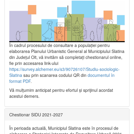
În cadrul procesului de consultare a populaţiei pentru
elaborarea Planului Urbanistic General al Municipiului Slatina
din Județul Olt, vă invităm să completați chestionarul online,
fie prin accesarea link-ului
https://survey.alchemer.eu/s3/90726107/Studiu-sociologic-
Slatina
sau prin scanarea codului QR din
documentul în
format PDF
.
Vă mulţumim anticipat pentru efortul şi sprijinul acordat
acestui demers.
Chestionar SIDU 2021-2027
În perioada actuală, Municipiul Slatina este în procesul de
elaborare a Strategiei Integrate de Dezvoltare Urbană 2021‐