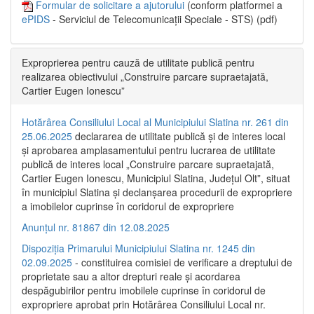
Formular de solicitare a ajutorului
(conform platformei a
ePIDS
- Serviciul de Telecomunicații Speciale - STS) (pdf)
Exproprierea pentru cauză de utilitate publică pentru
realizarea obiectivului „Construire parcare supraetajată,
Cartier Eugen Ionescu”
Hotărârea Consiliului Local al Municipiului Slatina nr. 261 din
25.06.2025
declararea de utilitate publică și de interes local
și aprobarea amplasamentului pentru lucrarea de utilitate
publică de interes local „Construire parcare supraetajată,
Cartier Eugen Ionescu, Municipiul Slatina, Județul Olt”, situat
în municipiul Slatina și declanșarea procedurii de expropriere
a imobilelor cuprinse în coridorul de expropriere
Anunțul nr. 81867 din 12.08.2025
Dispoziția Primarului Municipiului Slatina nr. 1245 din
02.09.2025
- constituirea comisiei de verificare a dreptului de
proprietate sau a altor drepturi reale și acordarea
despăgubirilor pentru imobilele cuprinse în coridorul de
expropriere aprobat prin Hotărârea Consiliului Local nr.