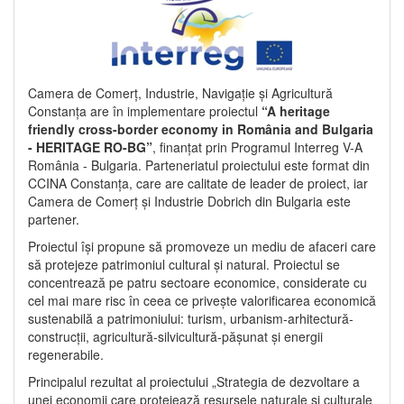
Camera de Comerț, Industrie, Navigație și Agricultură
Constanța are în implementare proiectul
“A heritage
friendly cross-border economy in România and Bulgaria
- HERITAGE RO-BG”
, finanțat prin Programul Interreg V-A
România - Bulgaria. Parteneriatul proiectului este format din
CCINA Constanța, care are calitate de leader de proiect, iar
Camera de Comerț și Industrie Dobrich din Bulgaria este
partener.
Proiectul își propune să promoveze un mediu de afaceri care
să protejeze patrimoniul cultural și natural. Proiectul se
concentrează pe patru sectoare economice, considerate cu
cel mai mare risc în ceea ce privește valorificarea economică
sustenabilă a patrimoniului: turism, urbanism-arhitectură-
construcții, agricultură-silvicultură-pășunat și energii
regenerabile.
Principalul rezultat al proiectului „Strategia de dezvoltare a
unei economii care protejează resursele naturale și culturale