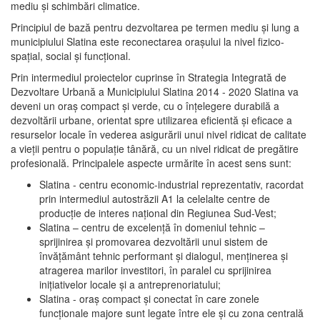
mediu şi schimbări climatice.
Principiul de bază pentru dezvoltarea pe termen mediu şi lung a
municipiului Slatina este reconectarea oraşului la nivel fizico-
spaţial, social şi funcţional.
Prin intermediul proiectelor cuprinse în Strategia Integrată de
Dezvoltare Urbană a Municipiului Slatina 2014 - 2020 Slatina va
deveni un oraş compact şi verde, cu o înţelegere durabilă a
dezvoltării urbane, orientat spre utilizarea eficientă şi eficace a
resurselor locale în vederea asigurării unui nivel ridicat de calitate
a vieţii pentru o populaţie tânără, cu un nivel ridicat de pregătire
profesională. Principalele aspecte urmărite în acest sens sunt:
Slatina - centru economic-industrial reprezentativ, racordat
prin intermediul autostrăzii A1 la celelalte centre de
producţie de interes naţional din Regiunea Sud-Vest;
Slatina – centru de excelenţă în domeniul tehnic –
sprijinirea şi promovarea dezvoltării unui sistem de
învăţământ tehnic performant şi dialogul, menţinerea şi
atragerea marilor investitori, în paralel cu sprijinirea
iniţiativelor locale şi a antreprenoriatului;
Slatina - oraş compact şi conectat în care zonele
funcţionale majore sunt legate între ele şi cu zona centrală