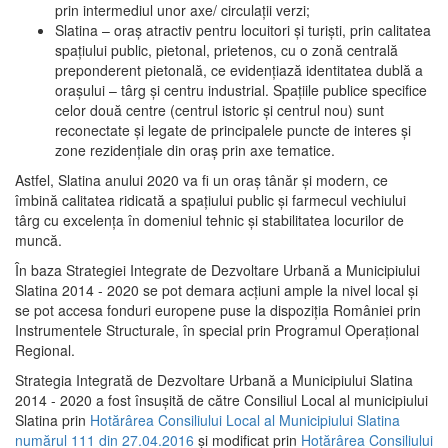
prin intermediul unor axe/ circulații verzi;
Slatina – oraş atractiv pentru locuitori şi turişti, prin calitatea
spaţiului public, pietonal, prietenos, cu o zonă centrală
preponderent pietonală, ce evidenţiază identitatea dublă a
oraşului – târg şi centru industrial. Spaţiile publice specifice
celor două centre (centrul istoric şi centrul nou) sunt
reconectate şi legate de principalele puncte de interes şi
zone rezidenţiale din oraş prin axe tematice.
Astfel, Slatina anului 2020 va fi un oraş tânăr şi modern, ce
îmbină calitatea ridicată a spaţiului public şi farmecul vechiului
târg cu excelenţa în domeniul tehnic şi stabilitatea locurilor de
muncă.
În baza Strategiei Integrate de Dezvoltare Urbană a Municipiului
Slatina 2014 - 2020 se pot demara acţiuni ample la nivel local şi
se pot accesa fonduri europene puse la dispoziţia României prin
Instrumentele Structurale, în special prin Programul Operațional
Regional.
Strategia Integrată de Dezvoltare Urbană a Municipiului Slatina
2014 - 2020 a fost însuşită de către Consiliul Local al municipiului
Slatina prin
Hotărârea Consiliului Local al Municipiului Slatina
numărul 111 din 27.04.2016
și modificat prin
Hotărârea Consiliului