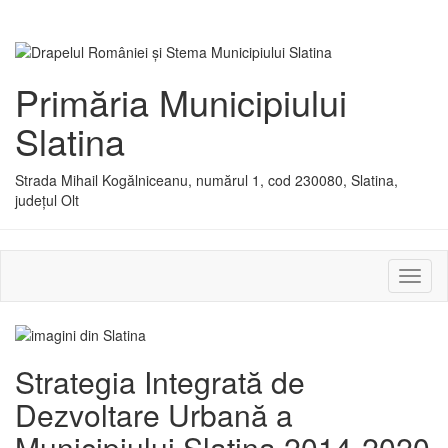
Primăria Municipiului
Slatina
Strada Mihail Kogălniceanu, numărul 1, cod 230080, Slatina,
județul Olt
Activ
sau
dezac
meniu
Strategia Integrată de
Dezvoltare Urbană a
Municipiului Slatina 2014-2020