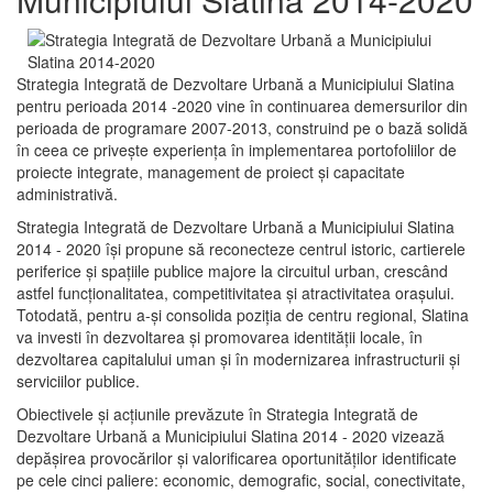
Strategia Integrată de Dezvoltare Urbană a Municipiului Slatina
pentru perioada 2014 -2020 vine în continuarea demersurilor din
perioada de programare 2007-2013, construind pe o bază solidă
în ceea ce priveşte experienţa în implementarea portofoliilor de
proiecte integrate, management de proiect și capacitate
administrativă.
Strategia Integrată de Dezvoltare Urbană a Municipiului Slatina
2014 - 2020 își propune să reconecteze centrul istoric, cartierele
periferice şi spaţiile publice majore la circuitul urban, crescând
astfel funcţionalitatea, competitivitatea şi atractivitatea oraşului.
Totodată, pentru a-şi consolida poziţia de centru regional, Slatina
va investi în dezvoltarea şi promovarea identităţii locale, în
dezvoltarea capitalului uman şi în modernizarea infrastructurii şi
serviciilor publice.
Obiectivele şi acţiunile prevăzute în Strategia Integrată de
Dezvoltare Urbană a Municipiului Slatina 2014 - 2020 vizează
depășirea provocărilor şi valorificarea oportunităţilor identificate
pe cele cinci paliere: economic, demografic, social, conectivitate,