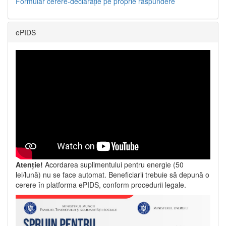
Formular cerere-declarație pe proprie răspundere
ePIDS
Atenție!
Acordarea suplimentului pentru energie (50
lei/lună) nu se face automat. Beneficiarii trebuie să depună o
cerere în platforma ePIDS, conform procedurii legale.