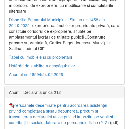
în coridorul de expropriere, cu modificările şi completările
ulterioare
Dispoziția Primarului Municipiului Slatina nr. 1458 din
20.10.2025
- exproprierea imobilelor proprietate privată, care
constituie coridorul de expropriere, situate pe
amplasamentul lucrării de utilitate publică „Construire
parcare supraetajată, Cartier Eugen Ionescu, Municipiul
Slatina, Județul Olt”
Tabel cu imobilele și cu proprietarii
Hotărâri de stabilire a despăgubirilor
Anunțul nr. 18594/24.02.2026
Anunț - Declarația unică 212
Persoanele desemnate pentru acordarea asistenței
privind completarea și/sau depunerea, precum și
transmiterea declarației unice privind impozitul pe venit și
contribuțiile sociale datorare de persoanele fizice (212)
(pdf)