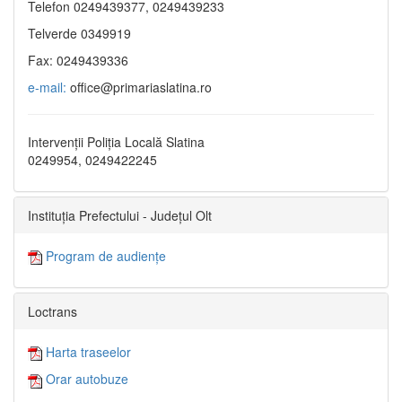
Telefon 0249439377, 0249439233
Telverde 0349919
Fax: 0249439336
e-mail:
office@primariaslatina.ro
Intervenții Poliția Locală Slatina
0249954, 0249422245
Instituția Prefectului - Județul Olt
Program de audiențe
Loctrans
Harta traseelor
Orar autobuze