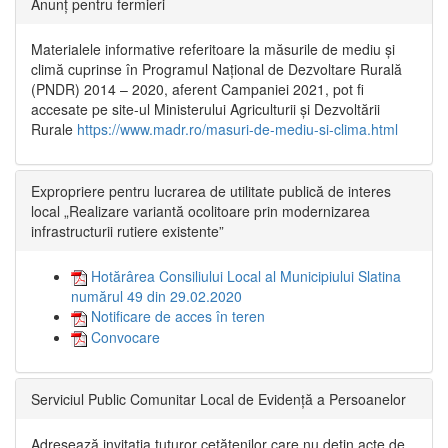
Anunț pentru fermieri
Materialele informative referitoare la măsurile de mediu și
climă cuprinse în Programul Național de Dezvoltare Rurală
(PNDR) 2014 – 2020, aferent Campaniei 2021, pot fi
accesate pe site-ul Ministerului Agriculturii și Dezvoltării
Rurale
https://www.madr.ro/masuri-de-mediu-si-clima.html
Expropriere pentru lucrarea de utilitate publică de interes
local „Realizare variantă ocolitoare prin modernizarea
infrastructurii rutiere existente”
Hotărârea Consiliului Local al Municipiului Slatina
numărul 49 din 29.02.2020
Notificare de acces în teren
Convocare
Serviciul Public Comunitar Local de Evidență a Persoanelor
Adresează invitația tuturor cetățenilor care nu dețin acte de