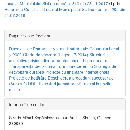
Local al Municipiului Slatina numărul 310 din 28.11.2017
și prin
Hotărârea Consiliului Local al Municipiului Slatina numărul 202 din
31.07.2018
.
Pagini vizitate frecvent
Dispoziţii ale Primarului > 2026
Hotărâri ale Consiliului Local
> 2026
Oferte de vânzare (Legea 17/2014)
Structuri
asociative privind eliberarea atestatului de producător
Transparenţa decizională
Formulare cereri tip
Strategia de
dezvoltare durabilă
Proiecte cu finanţare internaţională
Proiecte de hotărâre
Deschiderea procedurii succesorale
(Anexa 2)
DDI - Executori judecătorești
Taxe şi impozite
online
Informaţii de contact
Strada Mihail Kogălniceanu, numărul 1, Slatina, Olt, cod
230080