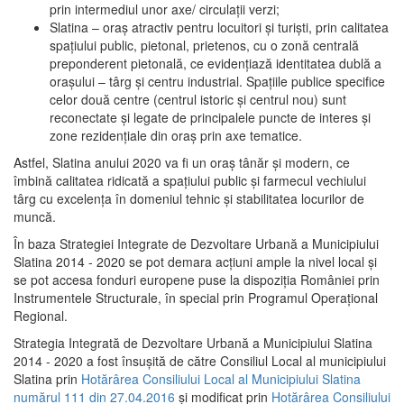
prin intermediul unor axe/ circulații verzi;
Slatina – oraş atractiv pentru locuitori şi turişti, prin calitatea
spaţiului public, pietonal, prietenos, cu o zonă centrală
preponderent pietonală, ce evidenţiază identitatea dublă a
oraşului – târg şi centru industrial. Spaţiile publice specifice
celor două centre (centrul istoric şi centrul nou) sunt
reconectate şi legate de principalele puncte de interes şi
zone rezidenţiale din oraş prin axe tematice.
Astfel, Slatina anului 2020 va fi un oraş tânăr şi modern, ce
îmbină calitatea ridicată a spaţiului public şi farmecul vechiului
târg cu excelenţa în domeniul tehnic şi stabilitatea locurilor de
muncă.
În baza Strategiei Integrate de Dezvoltare Urbană a Municipiului
Slatina 2014 - 2020 se pot demara acţiuni ample la nivel local şi
se pot accesa fonduri europene puse la dispoziţia României prin
Instrumentele Structurale, în special prin Programul Operațional
Regional.
Strategia Integrată de Dezvoltare Urbană a Municipiului Slatina
2014 - 2020 a fost însuşită de către Consiliul Local al municipiului
Slatina prin
Hotărârea Consiliului Local al Municipiului Slatina
numărul 111 din 27.04.2016
și modificat prin
Hotărârea Consiliului