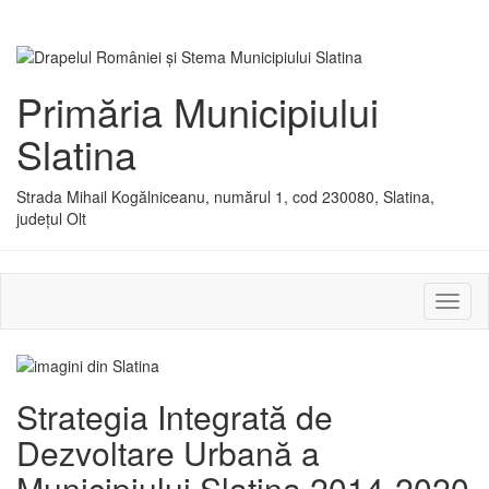
Primăria Municipiului
Slatina
Strada Mihail Kogălniceanu, numărul 1, cod 230080, Slatina,
județul Olt
Activ
sau
dezac
meniu
Strategia Integrată de
Dezvoltare Urbană a
Municipiului Slatina 2014-2020