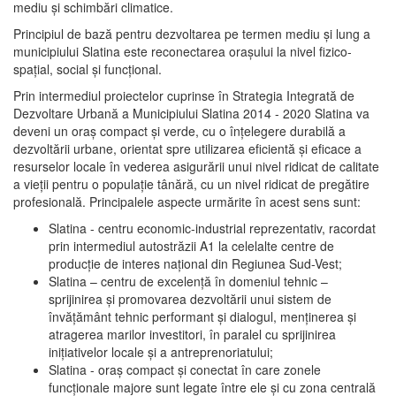
mediu şi schimbări climatice.
Principiul de bază pentru dezvoltarea pe termen mediu şi lung a
municipiului Slatina este reconectarea oraşului la nivel fizico-
spaţial, social şi funcţional.
Prin intermediul proiectelor cuprinse în Strategia Integrată de
Dezvoltare Urbană a Municipiului Slatina 2014 - 2020 Slatina va
deveni un oraş compact şi verde, cu o înţelegere durabilă a
dezvoltării urbane, orientat spre utilizarea eficientă şi eficace a
resurselor locale în vederea asigurării unui nivel ridicat de calitate
a vieţii pentru o populaţie tânără, cu un nivel ridicat de pregătire
profesională. Principalele aspecte urmărite în acest sens sunt:
Slatina - centru economic-industrial reprezentativ, racordat
prin intermediul autostrăzii A1 la celelalte centre de
producţie de interes naţional din Regiunea Sud-Vest;
Slatina – centru de excelenţă în domeniul tehnic –
sprijinirea şi promovarea dezvoltării unui sistem de
învăţământ tehnic performant şi dialogul, menţinerea şi
atragerea marilor investitori, în paralel cu sprijinirea
iniţiativelor locale şi a antreprenoriatului;
Slatina - oraş compact şi conectat în care zonele
funcţionale majore sunt legate între ele şi cu zona centrală