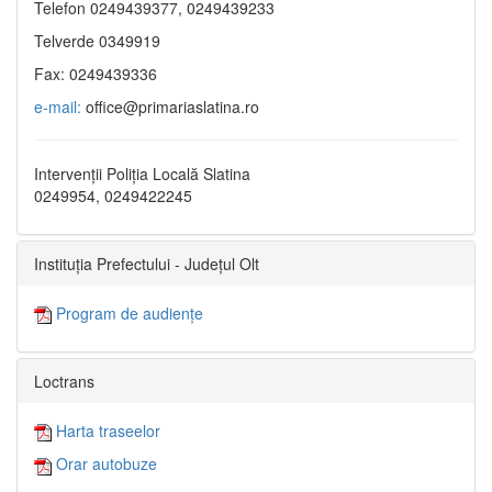
Telefon 0249439377, 0249439233
Telverde 0349919
Fax: 0249439336
e-mail:
office@primariaslatina.ro
Intervenții Poliția Locală Slatina
0249954, 0249422245
Instituția Prefectului - Județul Olt
Program de audiențe
Loctrans
Harta traseelor
Orar autobuze