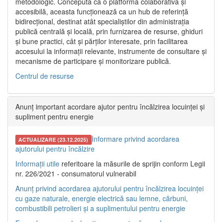
metodologic. Concepută ca o platformă colaborativă și
accesibilă, aceasta funcționează ca un hub de referință
bidirecțional, destinat atât specialiștilor din administrația
publică centrală și locală, prin furnizarea de resurse, ghiduri
și bune practici, cât și părților interesate, prin facilitarea
accesului la informații relevante, instrumente de consultare și
mecanisme de participare și monitorizare publică.
Centrul de resurse
Anunț important acordare ajutor pentru încălzirea locuinței și
supliment pentru energie
Informare privind acordarea
ACTUALIZARE (23.12.2025)
ajutorului pentru încălzire
Informații utile
referitoare la măsurile de sprijin conform Legii
nr. 226/2021 - consumatorul vulnerabil
Anunț privind acordarea ajutorului pentru încălzirea locuinței
cu gaze naturale, energie electrică sau lemne, cărbuni,
combustibili petrolieri și a suplimentului pentru energie