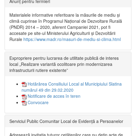
Anunț pentru fermieri
Materialele informative referitoare la măsurile de mediu și
climă cuprinse în Programul Național de Dezvoltare Rurală
(PNDR) 2014 – 2020, aferent Campaniei 2021, pot fi
accesate pe site-ul Ministerului Agriculturii și Dezvoltării
Rurale
https://www.madr.ro/masuri-de-mediu-si-clima.html
Expropriere pentru lucrarea de utilitate publică de interes
local „Realizare variantă ocolitoare prin modernizarea
infrastructurii rutiere existente”
Hotărârea Consiliului Local al Municipiului Slatina
numărul 49 din 29.02.2020
Notificare de acces în teren
Convocare
Serviciul Public Comunitar Local de Evidență a Persoanelor
Adresează invitația tuturor cetățenilor care nu dețin acte de