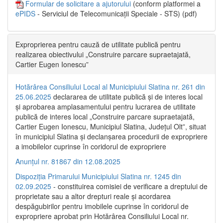
Formular de solicitare a ajutorului
(conform platformei a
ePIDS
- Serviciul de Telecomunicații Speciale - STS) (pdf)
Exproprierea pentru cauză de utilitate publică pentru
realizarea obiectivului „Construire parcare supraetajată,
Cartier Eugen Ionescu”
Hotărârea Consiliului Local al Municipiului Slatina nr. 261 din
25.06.2025
declararea de utilitate publică și de interes local
și aprobarea amplasamentului pentru lucrarea de utilitate
publică de interes local „Construire parcare supraetajată,
Cartier Eugen Ionescu, Municipiul Slatina, Județul Olt”, situat
în municipiul Slatina și declanșarea procedurii de expropriere
a imobilelor cuprinse în coridorul de expropriere
Anunțul nr. 81867 din 12.08.2025
Dispoziția Primarului Municipiului Slatina nr. 1245 din
02.09.2025
- constituirea comisiei de verificare a dreptului de
proprietate sau a altor drepturi reale și acordarea
despăgubirilor pentru imobilele cuprinse în coridorul de
expropriere aprobat prin Hotărârea Consiliului Local nr.