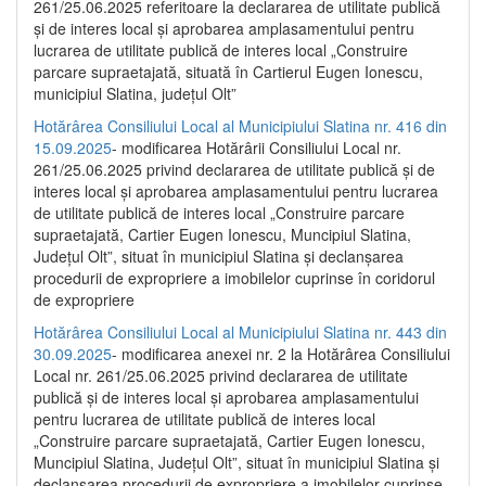
261/25.06.2025 referitoare la declararea de utilitate publică
și de interes local și aprobarea amplasamentului pentru
lucrarea de utilitate publică de interes local „Construire
parcare supraetajată, situată în Cartierul Eugen Ionescu,
municipiul Slatina, județul Olt”
Hotărârea Consiliului Local al Municipiului Slatina nr. 416 din
15.09.2025
- modificarea Hotărârii Consiliului Local nr.
261/25.06.2025 privind declararea de utilitate publică și de
interes local și aprobarea amplasamentului pentru lucrarea
de utilitate publică de interes local „Construire parcare
supraetajată, Cartier Eugen Ionescu, Muncipiul Slatina,
Județul Olt”, situat în municipiul Slatina și declanșarea
procedurii de expropriere a imobilelor cuprinse în coridorul
de expropriere
Hotărârea Consiliului Local al Municipiului Slatina nr. 443 din
30.09.2025
- modificarea anexei nr. 2 la Hotărârea Consiliului
Local nr. 261/25.06.2025 privind declararea de utilitate
publică şi de interes local şi aprobarea amplasamentului
pentru lucrarea de utilitate publică de interes local
„Construire parcare supraetajată, Cartier Eugen Ionescu,
Muncipiul Slatina, Judeţul Olt”, situat în municipiul Slatina şi
declanşarea procedurii de expropriere a imobilelor cuprinse