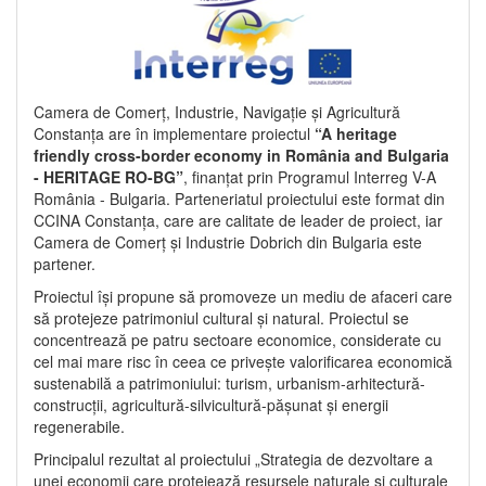
Camera de Comerț, Industrie, Navigație și Agricultură
Constanța are în implementare proiectul
“A heritage
friendly cross-border economy in România and Bulgaria
- HERITAGE RO-BG”
, finanțat prin Programul Interreg V-A
România - Bulgaria. Parteneriatul proiectului este format din
CCINA Constanța, care are calitate de leader de proiect, iar
Camera de Comerț și Industrie Dobrich din Bulgaria este
partener.
Proiectul își propune să promoveze un mediu de afaceri care
să protejeze patrimoniul cultural și natural. Proiectul se
concentrează pe patru sectoare economice, considerate cu
cel mai mare risc în ceea ce privește valorificarea economică
sustenabilă a patrimoniului: turism, urbanism-arhitectură-
construcții, agricultură-silvicultură-pășunat și energii
regenerabile.
Principalul rezultat al proiectului „Strategia de dezvoltare a
unei economii care protejează resursele naturale și culturale