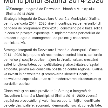
Strategia Integrată de Dezvoltare Urbană a Municipiului Slatina
pentru perioada 2014 -2020 vine în continuarea demersurilor din
perioada de programare 2007-2013, construind pe o bază solidă
în ceea ce priveşte experienţa în implementarea portofoliilor de
proiecte integrate, management de proiect și capacitate
administrativă.
Strategia Integrată de Dezvoltare Urbană a Municipiului Slatina
2014 - 2020 își propune să reconecteze centrul istoric, cartierele
periferice şi spaţiile publice majore la circuitul urban, crescând
astfel funcţionalitatea, competitivitatea şi atractivitatea oraşului.
Totodată, pentru a-şi consolida poziţia de centru regional, Slatina
va investi în dezvoltarea şi promovarea identităţii locale, în
dezvoltarea capitalului uman şi în modernizarea infrastructurii şi
serviciilor publice.
Obiectivele şi acţiunile prevăzute în Strategia Integrată de
Dezvoltare Urbană a Municipiului Slatina 2014 - 2020 vizează
depășirea provocărilor şi valorificarea oportunităţilor identificate
pe cele cinci paliere: economic, demografic, social, conectivitate,