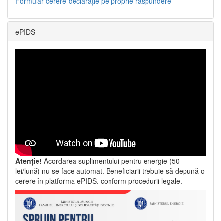
Formular cerere-declarație pe proprie răspundere
ePIDS
Atenție!
Acordarea suplimentului pentru energie (50
lei/lună) nu se face automat. Beneficiarii trebuie să depună o
cerere în platforma ePIDS, conform procedurii legale.