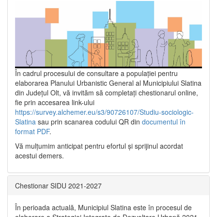
În cadrul procesului de consultare a populaţiei pentru
elaborarea Planului Urbanistic General al Municipiului Slatina
din Județul Olt, vă invităm să completați chestionarul online,
fie prin accesarea link-ului
https://survey.alchemer.eu/s3/90726107/Studiu-sociologic-
Slatina
sau prin scanarea codului QR din
documentul în
format PDF
.
Vă mulţumim anticipat pentru efortul şi sprijinul acordat
acestui demers.
Chestionar SIDU 2021-2027
În perioada actuală, Municipiul Slatina este în procesul de
elaborare a Strategiei Integrate de Dezvoltare Urbană 2021‐