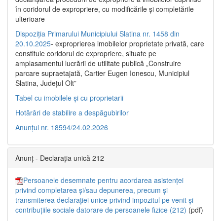
în coridorul de expropriere, cu modificările şi completările
ulterioare
Dispoziția Primarului Municipiului Slatina nr. 1458 din
20.10.2025
- exproprierea imobilelor proprietate privată, care
constituie coridorul de expropriere, situate pe
amplasamentul lucrării de utilitate publică „Construire
parcare supraetajată, Cartier Eugen Ionescu, Municipiul
Slatina, Județul Olt”
Tabel cu imobilele și cu proprietarii
Hotărâri de stabilire a despăgubirilor
Anunțul nr. 18594/24.02.2026
Anunț - Declarația unică 212
Persoanele desemnate pentru acordarea asistenței
privind completarea și/sau depunerea, precum și
transmiterea declarației unice privind impozitul pe venit și
contribuțiile sociale datorare de persoanele fizice (212)
(pdf)