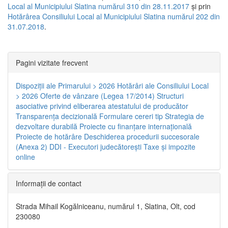
Local al Municipiului Slatina numărul 310 din 28.11.2017
și prin
Hotărârea Consiliului Local al Municipiului Slatina numărul 202 din
31.07.2018
.
Pagini vizitate frecvent
Dispoziţii ale Primarului > 2026
Hotărâri ale Consiliului Local
> 2026
Oferte de vânzare (Legea 17/2014)
Structuri
asociative privind eliberarea atestatului de producător
Transparenţa decizională
Formulare cereri tip
Strategia de
dezvoltare durabilă
Proiecte cu finanţare internaţională
Proiecte de hotărâre
Deschiderea procedurii succesorale
(Anexa 2)
DDI - Executori judecătorești
Taxe şi impozite
online
Informaţii de contact
Strada Mihail Kogălniceanu, numărul 1, Slatina, Olt, cod
230080