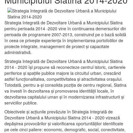
Strategia Integrată de Dezvoltare Urbană a Municipiului Slatina
pentru perioada 2014 -2020 vine în continuarea demersurilor din
perioada de programare 2007-2013, construind pe o bază solidă
în ceea ce priveşte experienţa în implementarea portofoliilor de
proiecte integrate, management de proiect și capacitate
administrativă.
Strategia Integrată de Dezvoltare Urbană a Municipiului Slatina
2014 - 2020 își propune să reconecteze centrul istoric, cartierele
periferice şi spaţiile publice majore la circuitul urban, crescând
astfel funcţionalitatea, competitivitatea şi atractivitatea oraşului.
Totodată, pentru a-şi consolida poziţia de centru regional, Slatina
va investi în dezvoltarea şi promovarea identităţii locale, în
dezvoltarea capitalului uman şi în modernizarea infrastructurii şi
serviciilor publice.
Obiectivele şi acţiunile prevăzute în Strategia Integrată de
Dezvoltare Urbană a Municipiului Slatina 2014 - 2020 vizează
depășirea provocărilor şi valorificarea oportunităţilor identificate
pe cele cinci paliere: economic, demografic, social, conectivitate,