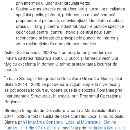
prin intermediul unor axe/ circulații verzi;
Slatina – oraş atractiv pentru locuitori şi turişti, prin calitatea
spaţiului public, pietonal, prietenos, cu o zonă centrală
preponderent pietonală, ce evidenţiază identitatea dublă a
oraşului – târg şi centru industrial. Spaţiile publice specifice
celor două centre (centrul istoric şi centrul nou) sunt
reconectate şi legate de principalele puncte de interes şi
zone rezidenţiale din oraş prin axe tematice.
Astfel, Slatina anului 2020 va fi un oraş tânăr şi modern, ce
îmbină calitatea ridicată a spaţiului public şi farmecul vechiului
târg cu excelenţa în domeniul tehnic şi stabilitatea locurilor de
muncă.
În baza Strategiei Integrate de Dezvoltare Urbană a Municipiului
Slatina 2014 - 2020 se pot demara acţiuni ample la nivel local şi
se pot accesa fonduri europene puse la dispoziţia României prin
Instrumentele Structurale, în special prin Programul Operațional
Regional.
Strategia Integrată de Dezvoltare Urbană a Municipiului Slatina
2014 - 2020 a fost însuşită de către Consiliul Local al municipiului
Slatina prin
Hotărârea Consiliului Local al Municipiului Slatina
numărul 111 din 27.04.2016
și modificat prin
Hotărârea Consiliului