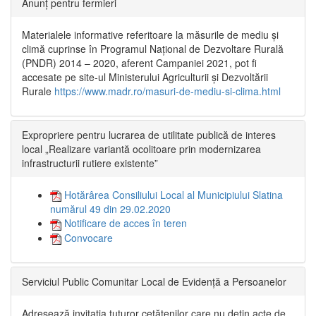
Anunț pentru fermieri
Materialele informative referitoare la măsurile de mediu și
climă cuprinse în Programul Național de Dezvoltare Rurală
(PNDR) 2014 – 2020, aferent Campaniei 2021, pot fi
accesate pe site-ul Ministerului Agriculturii și Dezvoltării
Rurale
https://www.madr.ro/masuri-de-mediu-si-clima.html
Expropriere pentru lucrarea de utilitate publică de interes
local „Realizare variantă ocolitoare prin modernizarea
infrastructurii rutiere existente”
Hotărârea Consiliului Local al Municipiului Slatina
numărul 49 din 29.02.2020
Notificare de acces în teren
Convocare
Serviciul Public Comunitar Local de Evidență a Persoanelor
Adresează invitația tuturor cetățenilor care nu dețin acte de