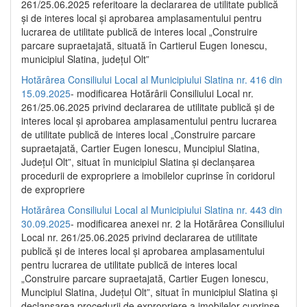
261/25.06.2025 referitoare la declararea de utilitate publică
și de interes local și aprobarea amplasamentului pentru
lucrarea de utilitate publică de interes local „Construire
parcare supraetajată, situată în Cartierul Eugen Ionescu,
municipiul Slatina, județul Olt”
Hotărârea Consiliului Local al Municipiului Slatina nr. 416 din
15.09.2025
- modificarea Hotărârii Consiliului Local nr.
261/25.06.2025 privind declararea de utilitate publică și de
interes local și aprobarea amplasamentului pentru lucrarea
de utilitate publică de interes local „Construire parcare
supraetajată, Cartier Eugen Ionescu, Muncipiul Slatina,
Județul Olt”, situat în municipiul Slatina și declanșarea
procedurii de expropriere a imobilelor cuprinse în coridorul
de expropriere
Hotărârea Consiliului Local al Municipiului Slatina nr. 443 din
30.09.2025
- modificarea anexei nr. 2 la Hotărârea Consiliului
Local nr. 261/25.06.2025 privind declararea de utilitate
publică şi de interes local şi aprobarea amplasamentului
pentru lucrarea de utilitate publică de interes local
„Construire parcare supraetajată, Cartier Eugen Ionescu,
Muncipiul Slatina, Judeţul Olt”, situat în municipiul Slatina şi
declanşarea procedurii de expropriere a imobilelor cuprinse