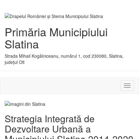
Primăria Municipiului
Slatina
Strada Mihail Kogălniceanu, numărul 1, cod 230080, Slatina,
județul Olt
Activ
sau
dezac
meniu
Strategia Integrată de
Dezvoltare Urbană a
Municipiului Slatina 2014-2020