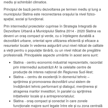
mediu şi schimbări climatice.
Principiul de bază pentru dezvoltarea pe termen mediu şi lung a
municipiului Slatina este reconectarea oraşului la nivel fizico-
spaţial, social şi funcţional.
Prin intermediul proiectelor cuprinse în Strategia Integrată de
Dezvoltare Urbană a Municipiului Slatina 2014 - 2020 Slatina va
deveni un oraş compact şi verde, cu o înţelegere durabilă a
dezvoltării urbane, orientat spre utilizarea eficientă şi eficace a
resurselor locale în vederea asigurării unui nivel ridicat de calitate
a vieţii pentru o populaţie tânără, cu un nivel ridicat de pregătire
profesională. Principalele aspecte urmărite în acest sens sunt:
Slatina - centru economic-industrial reprezentativ, racordat
prin intermediul autostrăzii A1 la celelalte centre de
producţie de interes naţional din Regiunea Sud-Vest;
Slatina – centru de excelenţă în domeniul tehnic –
sprijinirea şi promovarea dezvoltării unui sistem de
învăţământ tehnic performant şi dialogul, menţinerea şi
atragerea marilor investitori, în paralel cu sprijinirea
iniţiativelor locale şi a antreprenoriatului;
Slatina - oraş compact şi conectat în care zonele
funcţionale majore sunt legate între ele şi cu zona centrală