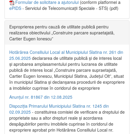
Formular de solicitare a ajutorului
(conform platformei a
ePIDS
- Serviciul de Telecomunicații Speciale - STS) (pdf)
Exproprierea pentru cauză de utilitate publică pentru
realizarea obiectivului „Construire parcare supraetajată,
Cartier Eugen Ionescu”
Hotărârea Consiliului Local al Municipiului Slatina nr. 261 din
25.06.2025
declararea de utilitate publică și de interes local
și aprobarea amplasamentului pentru lucrarea de utilitate
publică de interes local „Construire parcare supraetajată,
Cartier Eugen Ionescu, Municipiul Slatina, Județul Olt”, situat
în municipiul Slatina și declanșarea procedurii de expropriere
a imobilelor cuprinse în coridorul de expropriere
Anunțul nr. 81867 din 12.08.2025
Dispoziția Primarului Municipiului Slatina nr. 1245 din
02.09.2025
- constituirea comisiei de verificare a dreptului de
proprietate sau a altor drepturi reale și acordarea
despăgubirilor pentru imobilele cuprinse în coridorul de
expropriere aprobat prin Hotărârea Consiliului Local nr.