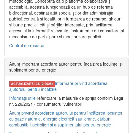
metodologic. Concepută ca o platformă colaborativă și
accesibilă, aceasta funcționează ca un hub de referință
bidirecțional, destinat atât specialiștilor din administrația
publică centrală și locală, prin furnizarea de resurse, ghiduri
și bune practici, cât și părților interesate, prin facilitarea
accesului la informații relevante, instrumente de consultare și
mecanisme de participare și monitorizare publică.
Centrul de resurse
Anunț important acordare ajutor pentru încălzirea locuinței și
supliment pentru energie
Informare privind acordarea
ACTUALIZARE (23.12.2025)
ajutorului pentru încălzire
Informații utile
referitoare la măsurile de sprijin conform Legii
nr. 226/2021 - consumatorul vulnerabil
Anunț privind acordarea ajutorului pentru încălzirea locuinței
cu gaze naturale, energie electrică sau lemne, cărbuni,
combustibili petrolieri și a suplimentului pentru energie