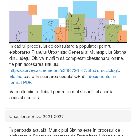
În cadrul procesului de consultare a populaţiei pentru
elaborarea Planului Urbanistic General al Municipiului Slatina
din Județul Olt, vă invităm să completați chestionarul online,
fie prin accesarea link-ului
https://survey.alchemer.eu/s3/90726107/Studiu-sociologic-
Slatina
sau prin scanarea codului QR din
documentul în
format PDF
.
Vă mulţumim anticipat pentru efortul şi sprijinul acordat
acestui demers.
Chestionar SIDU 2021-2027
În perioada actuală, Municipiul Slatina este în procesul de
elaborare a Strategiei Integrate de Dezvoltare Urbană 2021‐