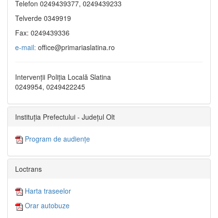
Telefon 0249439377, 0249439233
Telverde 0349919
Fax: 0249439336
e-mail:
office@primariaslatina.ro
Intervenții Poliția Locală Slatina
0249954, 0249422245
Instituția Prefectului - Județul Olt
Program de audiențe
Loctrans
Harta traseelor
Orar autobuze