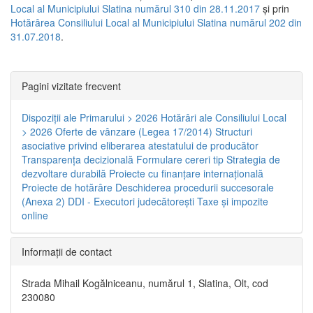
Local al Municipiului Slatina numărul 310 din 28.11.2017
și prin
Hotărârea Consiliului Local al Municipiului Slatina numărul 202 din
31.07.2018
.
Pagini vizitate frecvent
Dispoziţii ale Primarului > 2026
Hotărâri ale Consiliului Local
> 2026
Oferte de vânzare (Legea 17/2014)
Structuri
asociative privind eliberarea atestatului de producător
Transparenţa decizională
Formulare cereri tip
Strategia de
dezvoltare durabilă
Proiecte cu finanţare internaţională
Proiecte de hotărâre
Deschiderea procedurii succesorale
(Anexa 2)
DDI - Executori judecătorești
Taxe şi impozite
online
Informaţii de contact
Strada Mihail Kogălniceanu, numărul 1, Slatina, Olt, cod
230080