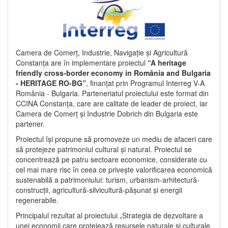
Camera de Comerț, Industrie, Navigație și Agricultură
Constanța are în implementare proiectul
“A heritage
friendly cross-border economy in România and Bulgaria
- HERITAGE RO-BG”
, finanțat prin Programul Interreg V-A
România - Bulgaria. Parteneriatul proiectului este format din
CCINA Constanța, care are calitate de leader de proiect, iar
Camera de Comerț și Industrie Dobrich din Bulgaria este
partener.
Proiectul își propune să promoveze un mediu de afaceri care
să protejeze patrimoniul cultural și natural. Proiectul se
concentrează pe patru sectoare economice, considerate cu
cel mai mare risc în ceea ce privește valorificarea economică
sustenabilă a patrimoniului: turism, urbanism-arhitectură-
construcții, agricultură-silvicultură-pășunat și energii
regenerabile.
Principalul rezultat al proiectului „Strategia de dezvoltare a
unei economii care protejează resursele naturale și culturale