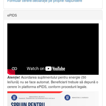
Formular cerere-declarație pe proprie răspundere
ePIDS
Atenție!
Acordarea suplimentului pentru energie (50
lei/lună) nu se face automat. Beneficiarii trebuie să depună o
cerere în platforma ePIDS, conform procedurii legale.