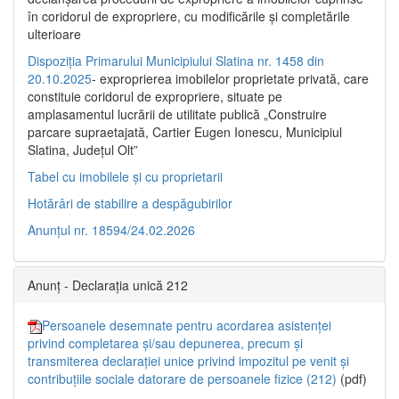
în coridorul de expropriere, cu modificările şi completările
ulterioare
Dispoziția Primarului Municipiului Slatina nr. 1458 din
20.10.2025
- exproprierea imobilelor proprietate privată, care
constituie coridorul de expropriere, situate pe
amplasamentul lucrării de utilitate publică „Construire
parcare supraetajată, Cartier Eugen Ionescu, Municipiul
Slatina, Județul Olt”
Tabel cu imobilele și cu proprietarii
Hotărâri de stabilire a despăgubirilor
Anunțul nr. 18594/24.02.2026
Anunț - Declarația unică 212
Persoanele desemnate pentru acordarea asistenței
privind completarea și/sau depunerea, precum și
transmiterea declarației unice privind impozitul pe venit și
contribuțiile sociale datorare de persoanele fizice (212)
(pdf)