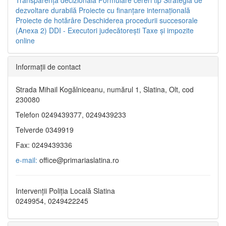
dezvoltare durabilă
Proiecte cu finanţare internaţională
Proiecte de hotărâre
Deschiderea procedurii succesorale
(Anexa 2)
DDI - Executori judecătorești
Taxe şi impozite
online
Informaţii de contact
Strada Mihail Kogălniceanu, numărul 1, Slatina, Olt, cod
230080
Telefon 0249439377, 0249439233
Telverde 0349919
Fax: 0249439336
e-mail:
office@primariaslatina.ro
Intervenții Poliția Locală Slatina
0249954, 0249422245