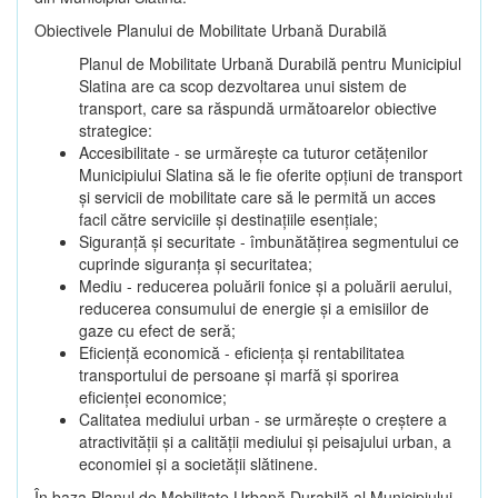
Obiectivele Planului de Mobilitate Urbană Durabilă
Planul de Mobilitate Urbană Durabilă pentru Municipiul
Slatina are ca scop dezvoltarea unui sistem de
transport, care sa răspundă următoarelor obiective
strategice:
Accesibilitate - se urmărește ca tuturor cetățenilor
Municipiului Slatina să le fie oferite opțiuni de transport
și servicii de mobilitate care să le permită un acces
facil către serviciile și destinațiile esențiale;
Siguranță și securitate - îmbunătățirea segmentului ce
cuprinde siguranța și securitatea;
Mediu - reducerea poluării fonice și a poluării aerului,
reducerea consumului de energie și a emisiilor de
gaze cu efect de seră;
Eficiență economică - eficiența și rentabilitatea
transportului de persoane și marfă și sporirea
eficienței economice;
Calitatea mediului urban - se urmărește o creștere a
atractivității și a calității mediului și peisajului urban, a
economiei și a societății slătinene.
În baza Planul de Mobilitate Urbană Durabilă al Municipiului