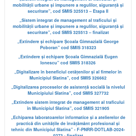
mobilității urbane și impunere a regulilor, siguranță și
securitate”, cod SMIS 325513 – Etapa II
„Sistem integrat de management al traficului și
mobilității urbane și impunere a regulilor, siguranță și
securitate”, cod SMIS 325513 – finalizat
„Extindere și echipare Școala Gimnazială George
Poboran” cod SMIS 318323
„Extindere și echipare Școala Gimnazială Eugen
Ionescu” cod SMIS 318326
„Digitalizare în beneficiul cetățenilor și al firmelor în
Municipiul Slatina”, cod SMIS 326662
„Digitalizarea proceselor de asistență socială la nivelul
Municipiului Slatina”, cod SMIS 327732
„Extindere sistem integrat de management al traficului
în Municipiul Slatina”, cod SMIS 321905
„Echiparea laboratoarelor informatice și a atelierelor de
practică din unitățile de învățământ profesional și
tehnic din Municipiul Slatina” - F-PNRR-DOTLAB-2024-
0273 - finalizat