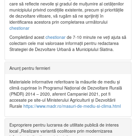
care să reflecte nevoile și gradul de mulțumire al cetățenilor
municipiului privind condițiile existente, precum și prioritățile
de dezvoltare viitoare, vă rugăm să ne sprijiniți în
identificarea acestora prin completarea următorului
chestionar
Completând acest
chestionar
de 7-10 minute ne veți ajuta să
colectam cele mai valoroase informații pentru redactarea
Strategiei de Dezvoltare Urbană a Municipiului Slatina.
Anunț pentru fermieri
Materialele informative referitoare la măsurile de mediu și
climă cuprinse în Programul Național de Dezvoltare Rurală
(PNDR) 2014 – 2020, aferent Campaniei 2021, pot fi
accesate pe site-ul Ministerului Agriculturii și Dezvoltării
Rurale
https://www.madr.ro/masuri-de-mediu-si-clima.html
Expropriere pentru lucrarea de utilitate publică de interes
local „Realizare variantă ocolitoare prin modernizarea