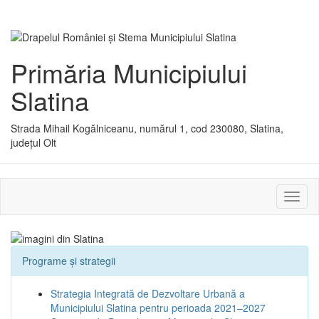
Primăria Municipiului
Slatina
Strada Mihail Kogălniceanu, numărul 1, cod 230080, Slatina,
județul Olt
Activ
sau
dezac
meniu
Programe și strategii
Strategia Integrată de Dezvoltare Urbană a
Municipiului Slatina pentru perioada 2021–2027