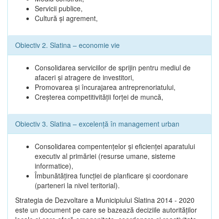
Servicii publice,
Cultură şi agrement,
Obiectiv 2. Slatina – economie vie
Consolidarea serviciilor de sprijin pentru mediul de
afaceri şi atragere de investitori,
Promovarea şi încurajarea antreprenoriatului,
Creşterea competitivităţii forţei de muncă,
Obiectiv 3. Slatina – excelenţă în management urban
Consolidarea compentenţelor şi eficienţei aparatului
executiv al primăriei (resurse umane, sisteme
informatice),
Îmbunătăţirea funcţiei de planficare şi coordonare
(parteneri la nivel teritorial).
Strategia de Dezvoltare a Municipiului Slatina 2014 - 2020
este un document pe care se bazează deciziile autorităţilor