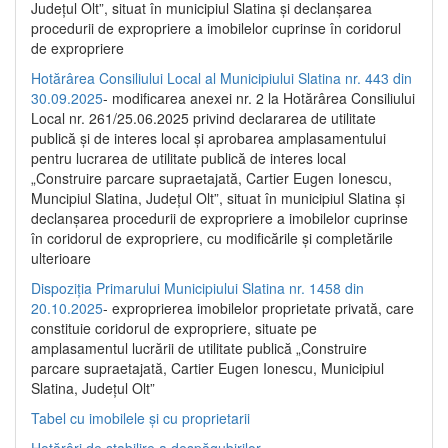
Județul Olt”, situat în municipiul Slatina și declanșarea
procedurii de expropriere a imobilelor cuprinse în coridorul
de expropriere
Hotărârea Consiliului Local al Municipiului Slatina nr. 443 din
30.09.2025
- modificarea anexei nr. 2 la Hotărârea Consiliului
Local nr. 261/25.06.2025 privind declararea de utilitate
publică şi de interes local şi aprobarea amplasamentului
pentru lucrarea de utilitate publică de interes local
„Construire parcare supraetajată, Cartier Eugen Ionescu,
Muncipiul Slatina, Judeţul Olt”, situat în municipiul Slatina şi
declanşarea procedurii de expropriere a imobilelor cuprinse
în coridorul de expropriere, cu modificările şi completările
ulterioare
Dispoziția Primarului Municipiului Slatina nr. 1458 din
20.10.2025
- exproprierea imobilelor proprietate privată, care
constituie coridorul de expropriere, situate pe
amplasamentul lucrării de utilitate publică „Construire
parcare supraetajată, Cartier Eugen Ionescu, Municipiul
Slatina, Județul Olt”
Tabel cu imobilele și cu proprietarii
Hotărâri de stabilire a despăgubirilor