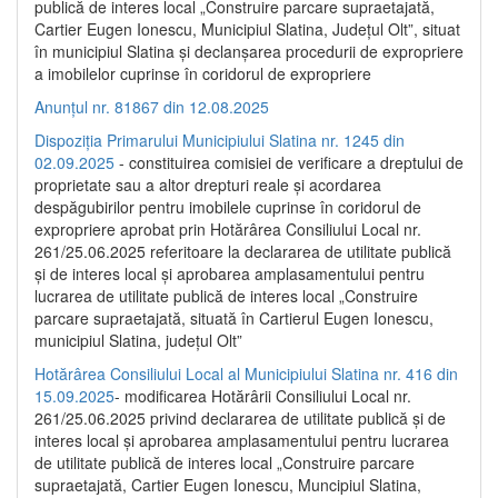
publică de interes local „Construire parcare supraetajată,
Cartier Eugen Ionescu, Municipiul Slatina, Județul Olt”, situat
în municipiul Slatina și declanșarea procedurii de expropriere
a imobilelor cuprinse în coridorul de expropriere
Anunțul nr. 81867 din 12.08.2025
Dispoziția Primarului Municipiului Slatina nr. 1245 din
02.09.2025
- constituirea comisiei de verificare a dreptului de
proprietate sau a altor drepturi reale și acordarea
despăgubirilor pentru imobilele cuprinse în coridorul de
expropriere aprobat prin Hotărârea Consiliului Local nr.
261/25.06.2025 referitoare la declararea de utilitate publică
și de interes local și aprobarea amplasamentului pentru
lucrarea de utilitate publică de interes local „Construire
parcare supraetajată, situată în Cartierul Eugen Ionescu,
municipiul Slatina, județul Olt”
Hotărârea Consiliului Local al Municipiului Slatina nr. 416 din
15.09.2025
- modificarea Hotărârii Consiliului Local nr.
261/25.06.2025 privind declararea de utilitate publică și de
interes local și aprobarea amplasamentului pentru lucrarea
de utilitate publică de interes local „Construire parcare
supraetajată, Cartier Eugen Ionescu, Muncipiul Slatina,