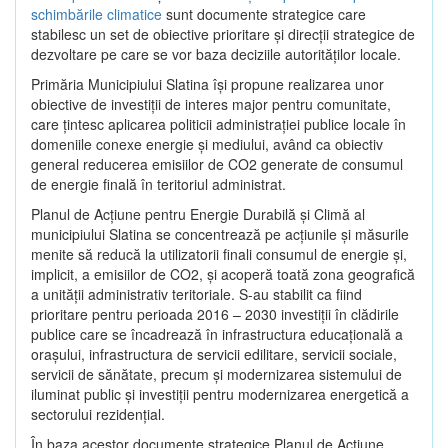
schimbările climatice
sunt documente strategice care
stabilesc un set de obiective prioritare şi direcţii strategice de
dezvoltare pe care se vor baza deciziile autorităţilor locale.
Primăria Municipiului Slatina îşi propune realizarea unor
obiective de investiţii de interes major pentru comunitate,
care ţintesc aplicarea politicii administraţiei publice locale în
domeniile conexe energie şi mediului, având ca obiectiv
general reducerea emisiilor de CO2 generate de consumul
de energie finală în teritoriul administrat.
Planul de Acţiune pentru Energie Durabilă şi Climă al
municipiului Slatina se concentrează pe acţiunile şi măsurile
menite să reducă la utilizatorii finali consumul de energie şi,
implicit, a emisiilor de CO2, şi acoperă toată zona geografică
a unităţii administrativ teritoriale. S-au stabilit ca fiind
prioritare pentru perioada 2016 – 2030 investiţii în clădirile
publice care se încadrează în infrastructura educaţională a
oraşului, infrastructura de servicii edilitare, servicii sociale,
servicii de sănătate, precum şi modernizarea sistemului de
iluminat public şi investiţii pentru modernizarea energetică a
sectorului rezidenţial.
În baza acestor documente strategice Planul de Acţiune