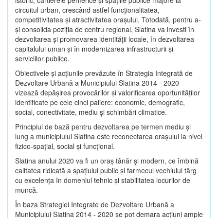
circuitul urban, crescând astfel funcţionalitatea,
competitivitatea şi atractivitatea oraşului. Totodată, pentru a-
şi consolida poziţia de centru regional, Slatina va investi în
dezvoltarea şi promovarea identităţii locale, în dezvoltarea
capitalului uman şi în modernizarea infrastructurii şi
serviciilor publice.
Obiectivele şi acţiunile prevăzute în Strategia Integrată de
Dezvoltare Urbană a Municipiului Slatina 2014 - 2020
vizează depășirea provocărilor şi valorificarea oportunităţilor
identificate pe cele cinci paliere: economic, demografic,
social, conectivitate, mediu şi schimbări climatice.
Principiul de bază pentru dezvoltarea pe termen mediu şi
lung a municipiului Slatina este reconectarea oraşului la nivel
fizico-spaţial, social şi funcţional.
Slatina anului 2020 va fi un oraş tânăr şi modern, ce îmbină
calitatea ridicată a spaţiului public şi farmecul vechiului târg
cu excelenţa în domeniul tehnic şi stabilitatea locurilor de
muncă.
În baza Strategiei Integrate de Dezvoltare Urbană a
Municipiului Slatina 2014 - 2020 se pot demara acţiuni ample