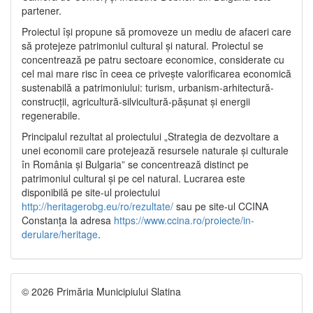
partener.
Proiectul își propune să promoveze un mediu de afaceri care
să protejeze patrimoniul cultural și natural. Proiectul se
concentrează pe patru sectoare economice, considerate cu
cel mai mare risc în ceea ce privește valorificarea economică
sustenabilă a patrimoniului: turism, urbanism-arhitectură-
construcții, agricultură-silvicultură-pășunat și energii
regenerabile.
Principalul rezultat al proiectului „Strategia de dezvoltare a
unei economii care protejează resursele naturale și culturale
în România și Bulgaria” se concentrează distinct pe
patrimoniul cultural și pe cel natural. Lucrarea este
disponibilă pe site-ul proiectului
http://heritagerobg.eu/ro/rezultate/
sau pe site-ul CCINA
Constanța la adresa
https://www.ccina.ro/proiecte/in-
derulare/heritage
.
© 2026 Primăria Municipiului Slatina