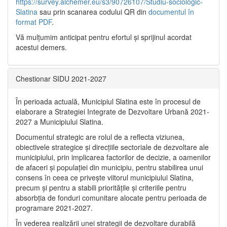
https://survey.alchemer.eu/s3/90726107/Studiu-sociologic-
Slatina
sau prin scanarea codului QR din
documentul în
format PDF
.
Vă mulţumim anticipat pentru efortul şi sprijinul acordat
acestui demers.
Chestionar SIDU 2021-2027
În perioada actuală, Municipiul Slatina este în procesul de
elaborare a Strategiei Integrate de Dezvoltare Urbană 2021‐
2027 a Municipiului Slatina.
Documentul strategic are rolul de a reflecta viziunea,
obiectivele strategice și direcțiile sectoriale de dezvoltare ale
municipiului, prin implicarea factorilor de decizie, a oamenilor
de afaceri și populației din municipiu, pentru stabilirea unui
consens în ceea ce privește viitorul municipiului Slatina,
precum și pentru a stabili prioritățile și criteriile pentru
absorbția de fonduri comunitare alocate pentru perioada de
programare 2021-2027.
În vederea realizării unei strategii de dezvoltare durabilă