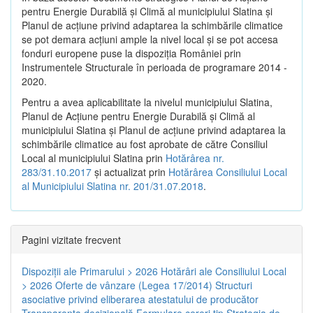
pentru Energie Durabilă şi Climă al municipiului Slatina şi
Planul de acţiune privind adaptarea la schimbările climatice
se pot demara acţiuni ample la nivel local şi se pot accesa
fonduri europene puse la dispoziţia României prin
Instrumentele Structurale în perioada de programare 2014 -
2020.
Pentru a avea aplicabilitate la nivelul municipiului Slatina,
Planul de Acţiune pentru Energie Durabilă şi Climă al
municipiului Slatina şi Planul de acţiune privind adaptarea la
schimbările climatice au fost aprobate de către Consiliul
Local al municipiului Slatina prin
Hotărârea nr.
283/31.10.2017
și actualizat prin
Hotărârea Consiliului Local
al Municipiului Slatina nr. 201/31.07.2018
.
Pagini vizitate frecvent
Dispoziţii ale Primarului > 2026
Hotărâri ale Consiliului Local
> 2026
Oferte de vânzare (Legea 17/2014)
Structuri
asociative privind eliberarea atestatului de producător
Transparenţa decizională
Formulare cereri tip
Strategia de