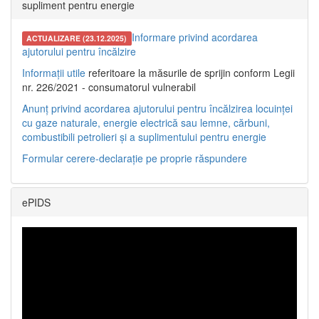
supliment pentru energie
Informare privind acordarea
ACTUALIZARE (23.12.2025)
ajutorului pentru încălzire
Informații utile
referitoare la măsurile de sprijin conform Legii
nr. 226/2021 - consumatorul vulnerabil
Anunț privind acordarea ajutorului pentru încălzirea locuinței
cu gaze naturale, energie electrică sau lemne, cărbuni,
combustibili petrolieri și a suplimentului pentru energie
Formular cerere-declarație pe proprie răspundere
ePIDS