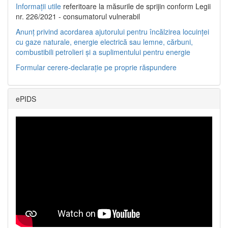
Informații utile
referitoare la măsurile de sprijin conform Legii
nr. 226/2021 - consumatorul vulnerabil
Anunț privind acordarea ajutorului pentru încălzirea locuinței
cu gaze naturale, energie electrică sau lemne, cărbuni,
combustibili petrolieri și a suplimentului pentru energie
Formular cerere-declarație pe proprie răspundere
ePIDS