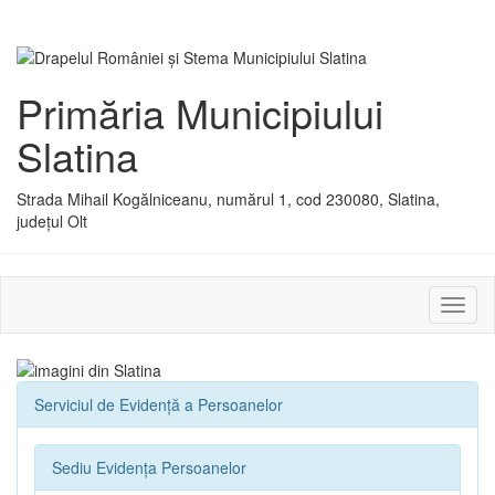
Primăria Municipiului
Slatina
Strada Mihail Kogălniceanu, numărul 1, cod 230080, Slatina,
județul Olt
Activ
sau
dezac
meniu
Serviciul de Evidenţă a Persoanelor
Sediu Evidența Persoanelor