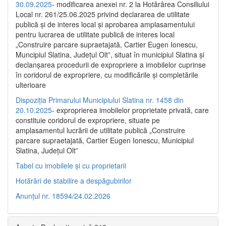
30.09.2025
- modificarea anexei nr. 2 la Hotărârea Consiliului
Local nr. 261/25.06.2025 privind declararea de utilitate
publică şi de interes local şi aprobarea amplasamentului
pentru lucrarea de utilitate publică de interes local
„Construire parcare supraetajată, Cartier Eugen Ionescu,
Muncipiul Slatina, Judeţul Olt”, situat în municipiul Slatina şi
declanşarea procedurii de expropriere a imobilelor cuprinse
în coridorul de expropriere, cu modificările şi completările
ulterioare
Dispoziția Primarului Municipiului Slatina nr. 1458 din
20.10.2025
- exproprierea imobilelor proprietate privată, care
constituie coridorul de expropriere, situate pe
amplasamentul lucrării de utilitate publică „Construire
parcare supraetajată, Cartier Eugen Ionescu, Municipiul
Slatina, Județul Olt”
Tabel cu imobilele și cu proprietarii
Hotărâri de stabilire a despăgubirilor
Anunțul nr. 18594/24.02.2026