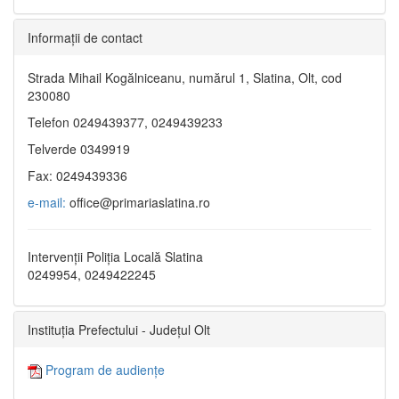
Informaţii de contact
Strada Mihail Kogălniceanu, numărul 1, Slatina, Olt, cod
230080
Telefon 0249439377, 0249439233
Telverde 0349919
Fax: 0249439336
e-mail:
office@primariaslatina.ro
Intervenții Poliția Locală Slatina
0249954, 0249422245
Instituția Prefectului - Județul Olt
Program de audiențe