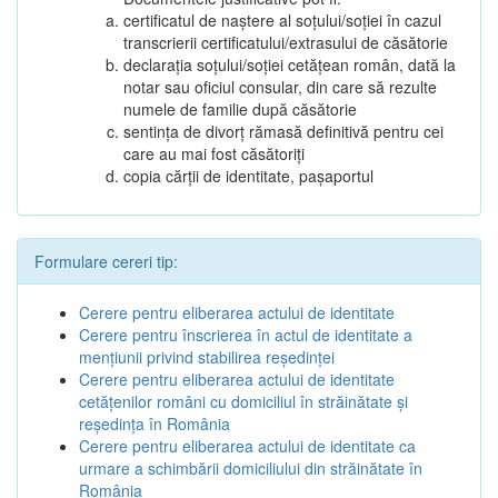
certificatul de naștere al soțului/soției în cazul
transcrierii certificatului/extrasului de căsătorie
declarația soțului/soției cetățean român, dată la
notar sau oficiul consular, din care să rezulte
numele de familie după căsătorie
sentința de divorț rămasă definitivă pentru cei
care au mai fost căsătoriți
copia cărții de identitate, pașaportul
Formulare cereri tip:
Cerere pentru eliberarea actului de identitate
Cerere pentru înscrierea în actul de identitate a
menţiunii privind stabilirea reşedinţei
Cerere pentru eliberarea actului de identitate
cetăţenilor români cu domiciliul în străinătate şi
reşedinţa în România
Cerere pentru eliberarea actului de identitate ca
urmare a schimbării domiciliului din străinătate în
România