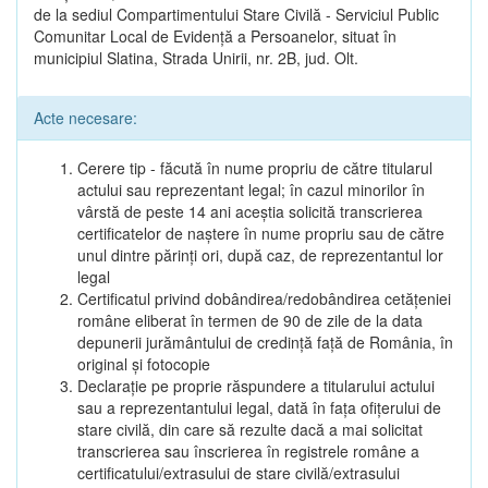
de la sediul Compartimentului Stare Civilă - Serviciul Public
Comunitar Local de Evidență a Persoanelor, situat în
municipiul Slatina, Strada Unirii, nr. 2B, jud. Olt.
Acte necesare:
Cerere tip - făcută în nume propriu de către titularul
actului sau reprezentant legal; în cazul minorilor în
vârstă de peste 14 ani aceștia solicită transcrierea
certificatelor de naștere în nume propriu sau de către
unul dintre părinți ori, după caz, de reprezentantul lor
legal
Certificatul privind dobândirea/redobândirea cetățeniei
române eliberat în termen de 90 de zile de la data
depunerii jurământului de credință față de România, în
original și fotocopie
Declarație pe proprie răspundere a titularului actului
sau a reprezentantului legal, dată în fața ofițerului de
stare civilă, din care să rezulte dacă a mai solicitat
transcrierea sau înscrierea în registrele române a
certificatului/extrasului de stare civilă/extrasului