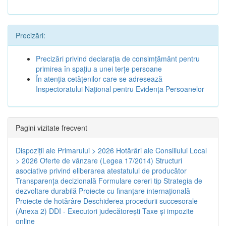
Precizări:
Precizări privind declaraţia de consimţământ pentru
primirea în spaţiu a unei terţe persoane
În atenţia cetăţenilor care se adresează
Inspectoratului Naţional pentru Evidenţa Persoanelor
Pagini vizitate frecvent
Dispoziţii ale Primarului > 2026
Hotărâri ale Consiliului Local
> 2026
Oferte de vânzare (Legea 17/2014)
Structuri
asociative privind eliberarea atestatului de producător
Transparenţa decizională
Formulare cereri tip
Strategia de
dezvoltare durabilă
Proiecte cu finanţare internaţională
Proiecte de hotărâre
Deschiderea procedurii succesorale
(Anexa 2)
DDI - Executori judecătorești
Taxe şi impozite
online