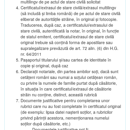
multilingv de pe actul de stare civilă solicitat
Certificatul/extrasul de stare civilă/extrasul multilingv
(să includă și limba română) de pe actul de stare civilă
eliberat de autoritățile străine, în original și fotocopie.
Traducerea, după caz, a certificatului/extrasului de
stare civilă, autentificată la notar, în original, în funcție
de statul emitent, certificatul/extrasul de stare civilă
original trebuie să conțină forma de apostilare sau
supralegalizare prevăzută de art. 72 alin. (6) din H.G.
nr. 64/2011
Pașaportul titularului și/sau cartea de identitate în
copie și original, după caz
Declarații notariale, din partea ambilor soți, dacă sunt
cetățeni români sau numai a soțului cetățean român,
cu privire la numele de familie purtat după căsătorie,
în situația în care certificatul/extrasul de căsătorie
străin nu conține, distinct, această rubrică
Documente justificative pentru completarea unor
rubrici care nu au fost completate în certificatul original
(de exemplu: lipsa datei nașterii soților, a rubricilor
privind părinții acestora, nemenționarea numelui
soților după căsătorie, etc.)
Documentele justificative pot fi: