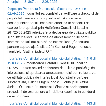
Anunțul nr. 81867 din 12.08.2025
Dispoziția Primarului Municipiului Slatina nr. 1245 din
02.09.2025
- constituirea comisiei de verificare a dreptului de
proprietate sau a altor drepturi reale și acordarea
despăgubirilor pentru imobilele cuprinse în coridorul de
expropriere aprobat prin Hotărârea Consiliului Local nr.
261/25.06.2025 referitoare la declararea de utilitate publică
și de interes local și aprobarea amplasamentului pentru
lucrarea de utilitate publică de interes local „Construire
parcare supraetajată, situată în Cartierul Eugen Ionescu,
municipiul Slatina, județul Olt”
Hotărârea Consiliului Local al Municipiului Slatina nr. 416 din
15.09.2025
- modificarea Hotărârii Consiliului Local nr.
261/25.06.2025 privind declararea de utilitate publică și de
interes local și aprobarea amplasamentului pentru lucrarea
de utilitate publică de interes local „Construire parcare
supraetajată, Cartier Eugen Ionescu, Muncipiul Slatina,
Județul Olt”, situat în municipiul Slatina și declanșarea
procedurii de expropriere a imobilelor cuprinse în coridorul
de expropriere
Hotărârea Consiliului Local al Municipiului Slatina nr. 443 din