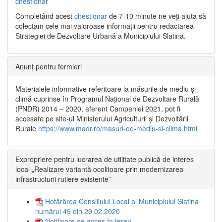
chestionar
Completând acest
chestionar
de 7-10 minute ne veți ajuta să
colectam cele mai valoroase informații pentru redactarea
Strategiei de Dezvoltare Urbană a Municipiului Slatina.
Anunț pentru fermieri
Materialele informative referitoare la măsurile de mediu și
climă cuprinse în Programul Național de Dezvoltare Rurală
(PNDR) 2014 – 2020, aferent Campaniei 2021, pot fi
accesate pe site-ul Ministerului Agriculturii și Dezvoltării
Rurale
https://www.madr.ro/masuri-de-mediu-si-clima.html
Expropriere pentru lucrarea de utilitate publică de interes
local „Realizare variantă ocolitoare prin modernizarea
infrastructurii rutiere existente”
Hotărârea Consiliului Local al Municipiului Slatina
numărul 49 din 29.02.2020
Notificare de acces în teren