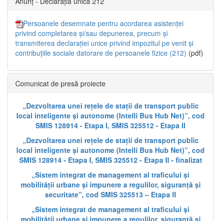
Anunț - Declarația unică 212
Persoanele desemnate pentru acordarea asistenței
privind completarea și/sau depunerea, precum și
transmiterea declarației unice privind impozitul pe venit și
contribuțiile sociale datorare de persoanele fizice (212)
(pdf)
Comunicat de presă proiecte
„Dezvoltarea unei rețele de stații de transport public
local inteligente și autonome (Intelli Bus Hub Net)”, cod
SMIS 128914 - Etapa I, SMIS 325512 - Etapa II
„Dezvoltarea unei rețele de stații de transport public
local inteligente și autonome (Intelli Bus Hub Net)”, cod
SMIS 128914 - Etapa I, SMIS 325512 - Etapa II - finalizat
„Sistem integrat de management al traficului și
mobilității urbane și impunere a regulilor, siguranță și
securitate”, cod SMIS 325513 – Etapa II
„Sistem integrat de management al traficului și
mobilității urbane și impunere a regulilor, siguranță și