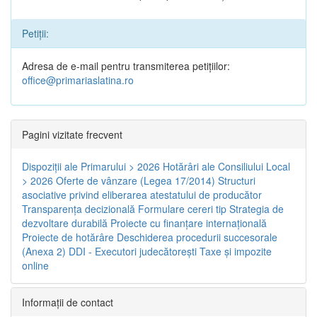
Petiții:
Adresa de e-mail pentru transmiterea petițiilor:
office@primariaslatina.ro
Pagini vizitate frecvent
Dispoziţii ale Primarului > 2026
Hotărâri ale Consiliului Local
> 2026
Oferte de vânzare (Legea 17/2014)
Structuri
asociative privind eliberarea atestatului de producător
Transparenţa decizională
Formulare cereri tip
Strategia de
dezvoltare durabilă
Proiecte cu finanţare internaţională
Proiecte de hotărâre
Deschiderea procedurii succesorale
(Anexa 2)
DDI - Executori judecătorești
Taxe şi impozite
online
Informaţii de contact