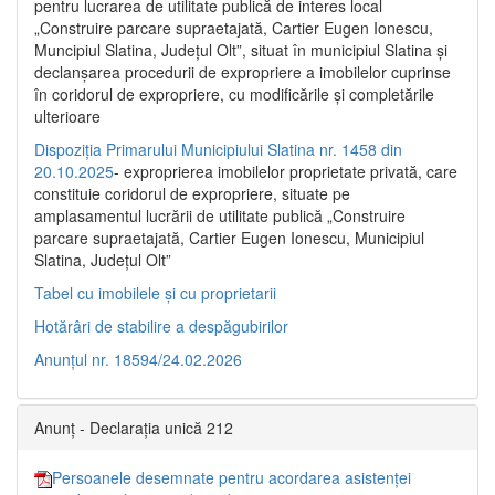
pentru lucrarea de utilitate publică de interes local
„Construire parcare supraetajată, Cartier Eugen Ionescu,
Muncipiul Slatina, Judeţul Olt”, situat în municipiul Slatina şi
declanşarea procedurii de expropriere a imobilelor cuprinse
în coridorul de expropriere, cu modificările şi completările
ulterioare
Dispoziția Primarului Municipiului Slatina nr. 1458 din
20.10.2025
- exproprierea imobilelor proprietate privată, care
constituie coridorul de expropriere, situate pe
amplasamentul lucrării de utilitate publică „Construire
parcare supraetajată, Cartier Eugen Ionescu, Municipiul
Slatina, Județul Olt”
Tabel cu imobilele și cu proprietarii
Hotărâri de stabilire a despăgubirilor
Anunțul nr. 18594/24.02.2026
Anunț - Declarația unică 212
Persoanele desemnate pentru acordarea asistenței