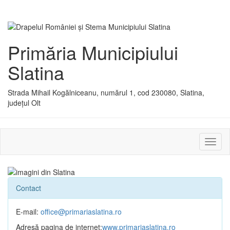
Primăria Municipiului
Slatina
Strada Mihail Kogălniceanu, numărul 1, cod 230080, Slatina,
județul Olt
Activ
sau
dezac
meniu
Contact
E-mail:
office@primariaslatina.ro
Adresă pagina de internet:
www.primariaslatina.ro