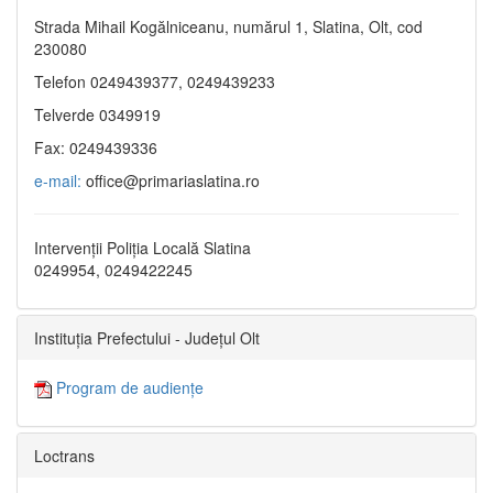
Strada Mihail Kogălniceanu, numărul 1, Slatina, Olt, cod
230080
Telefon 0249439377, 0249439233
Telverde 0349919
Fax: 0249439336
e-mail:
office@primariaslatina.ro
Intervenții Poliția Locală Slatina
0249954, 0249422245
Instituția Prefectului - Județul Olt
Program de audiențe
Loctrans