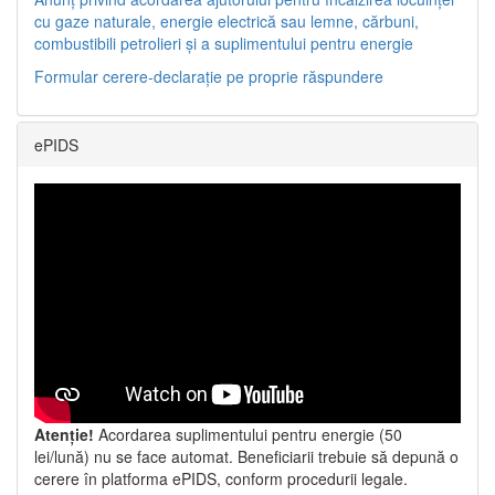
cu gaze naturale, energie electrică sau lemne, cărbuni,
combustibili petrolieri și a suplimentului pentru energie
Formular cerere-declarație pe proprie răspundere
ePIDS
Atenție!
Acordarea suplimentului pentru energie (50
lei/lună) nu se face automat. Beneficiarii trebuie să depună o
cerere în platforma ePIDS, conform procedurii legale.