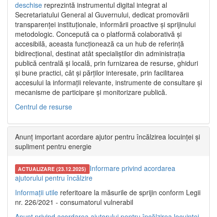
deschise
reprezintă instrumentul digital integrat al
Secretariatului General al Guvernului, dedicat promovării
transparenței instituționale, informării proactive și sprijinului
metodologic. Concepută ca o platformă colaborativă și
accesibilă, aceasta funcționează ca un hub de referință
bidirecțional, destinat atât specialiștilor din administrația
publică centrală și locală, prin furnizarea de resurse, ghiduri
și bune practici, cât și părților interesate, prin facilitarea
accesului la informații relevante, instrumente de consultare și
mecanisme de participare și monitorizare publică.
Centrul de resurse
Anunț important acordare ajutor pentru încălzirea locuinței și
supliment pentru energie
Informare privind acordarea
ACTUALIZARE (23.12.2025)
ajutorului pentru încălzire
Informații utile
referitoare la măsurile de sprijin conform Legii
nr. 226/2021 - consumatorul vulnerabil
Anunț privind acordarea ajutorului pentru încălzirea locuinței