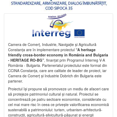
Camera de Comerț, Industrie, Navigație și Agricultură
Constanța are în implementare proiectul
“A heritage
friendly cross-border economy in România and Bulgaria
- HERITAGE RO-BG”
, finanțat prin Programul Interreg V-A
România - Bulgaria. Parteneriatul proiectului este format din
CCINA Constanța, care are calitate de leader de proiect, iar
Camera de Comerț și Industrie Dobrich din Bulgaria este
partener.
Proiectul își propune să promoveze un mediu de afaceri care
să protejeze patrimoniul cultural și natural. Proiectul se
concentrează pe patru sectoare economice, considerate cu
cel mai mare risc în ceea ce privește valorificarea economică
sustenabilă a patrimoniului: turism, urbanism-arhitectură-
construcții, agricultură-silvicultură-pășunat și energii