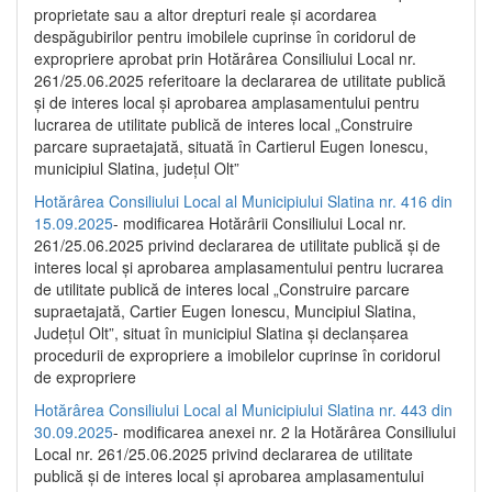
proprietate sau a altor drepturi reale și acordarea
despăgubirilor pentru imobilele cuprinse în coridorul de
expropriere aprobat prin Hotărârea Consiliului Local nr.
261/25.06.2025 referitoare la declararea de utilitate publică
și de interes local și aprobarea amplasamentului pentru
lucrarea de utilitate publică de interes local „Construire
parcare supraetajată, situată în Cartierul Eugen Ionescu,
municipiul Slatina, județul Olt”
Hotărârea Consiliului Local al Municipiului Slatina nr. 416 din
15.09.2025
- modificarea Hotărârii Consiliului Local nr.
261/25.06.2025 privind declararea de utilitate publică și de
interes local și aprobarea amplasamentului pentru lucrarea
de utilitate publică de interes local „Construire parcare
supraetajată, Cartier Eugen Ionescu, Muncipiul Slatina,
Județul Olt”, situat în municipiul Slatina și declanșarea
procedurii de expropriere a imobilelor cuprinse în coridorul
de expropriere
Hotărârea Consiliului Local al Municipiului Slatina nr. 443 din
30.09.2025
- modificarea anexei nr. 2 la Hotărârea Consiliului
Local nr. 261/25.06.2025 privind declararea de utilitate
publică şi de interes local şi aprobarea amplasamentului