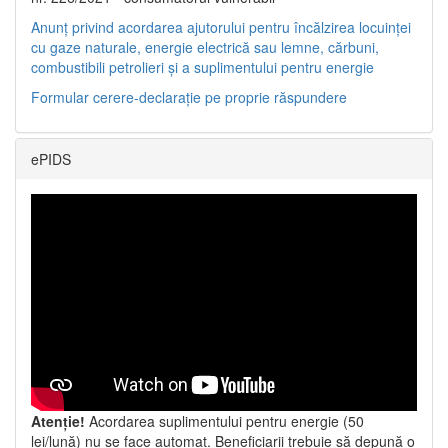
Anunț privind acordarea ajutorului pentru încălzirea locuinței
cu gaze naturale, energie electrică sau lemne, cărbuni,
combustibili petrolieri și a suplimentului pentru energie
Formular cerere-declarație pe proprie răspundere
ePIDS
Atenție!
Acordarea suplimentului pentru energie (50
lei/lună) nu se face automat. Beneficiarii trebuie să depună o