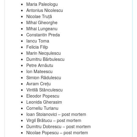
Maria Paleologu
Antonius Nicolescu
Nicolae Truţă
Mihai Gheorghe
Mihai Lungeanu
Constantin Preda
Iancu Toma
Felicia Filip
Marin Necşulescu
Dumitru Bărbulescu
Petre Arnăutu
Ion Mateescu
Simion Rădulescu
Avram Creţu
Vintilă Stănculescu
Eleodor Popescu
Leonida Gherasim
Corneliu Turianu
Ioan Stoianovici – post mortem
Virgil Brătucu – post mortem
Dumitru Dobrescu – post mortem
Nicolae Popescu – post mortem