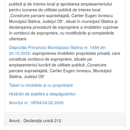
publică şi de interes local şi aprobarea amplasamentului
pentru lucrarea de utilitate publică de interes local
„Construire parcare supraetajată, Cartier Eugen Ionescu,
Muncipiul Slatina, Judeţul Olt”, situat în municipiul Slatina şi
declanşarea procedurii de expropriere a imobilelor cuprinse
în coridorul de expropriere, cu modificările şi completările
ulterioare
Dispoziția Primarului Municipiului Slatina nr. 1458 din
20.10.2025
- exproprierea imobilelor proprietate privată, care
constituie coridorul de expropriere, situate pe
amplasamentul lucrării de utilitate publică „Construire
parcare supraetajată, Cartier Eugen Ionescu, Municipiul
Slatina, Județul Olt”
Tabel cu imobilele și cu proprietarii
Hotărâri de stabilire a despăgubirilor
Anunțul nr. 18594/24.02.2026
Anunț - Declarația unică 212