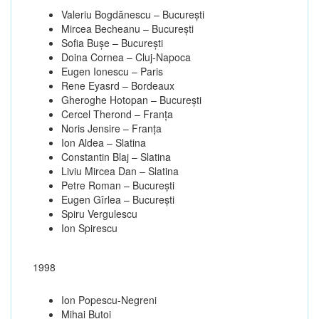
Valeriu Bogdănescu – Bucureşti
Mircea Becheanu – Bucureşti
Sofia Buşe – Bucureşti
Doina Cornea – Cluj-Napoca
Eugen Ionescu – Paris
Rene Eyasrd – Bordeaux
Gheroghe Hotopan – Bucureşti
Cercel Therond – Franţa
Noris Jensire – Franţa
Ion Aldea – Slatina
Constantin Blaj – Slatina
Liviu Mircea Dan – Slatina
Petre Roman – Bucureşti
Eugen Gîrlea – Bucureşti
Spiru Vergulescu
Ion Spirescu
1998
Ion Popescu-Negreni
Mihai Butoi