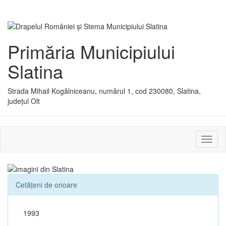
Primăria Municipiului
Slatina
Strada Mihail Kogălniceanu, numărul 1, cod 230080, Slatina,
județul Olt
Activ
sau
dezac
meniu
Cetățeni de onoare
1993