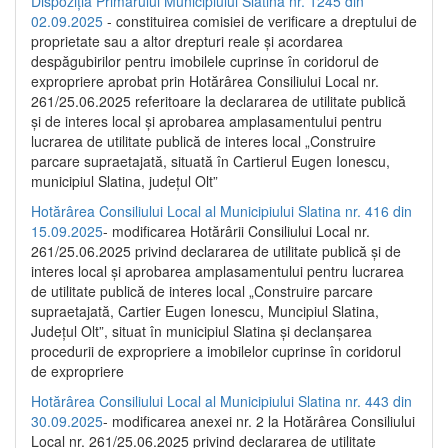
Dispoziția Primarului Municipiului Slatina nr. 1245 din
02.09.2025
- constituirea comisiei de verificare a dreptului de
proprietate sau a altor drepturi reale și acordarea
despăgubirilor pentru imobilele cuprinse în coridorul de
expropriere aprobat prin Hotărârea Consiliului Local nr.
261/25.06.2025 referitoare la declararea de utilitate publică
și de interes local și aprobarea amplasamentului pentru
lucrarea de utilitate publică de interes local „Construire
parcare supraetajată, situată în Cartierul Eugen Ionescu,
municipiul Slatina, județul Olt”
Hotărârea Consiliului Local al Municipiului Slatina nr. 416 din
15.09.2025
- modificarea Hotărârii Consiliului Local nr.
261/25.06.2025 privind declararea de utilitate publică și de
interes local și aprobarea amplasamentului pentru lucrarea
de utilitate publică de interes local „Construire parcare
supraetajată, Cartier Eugen Ionescu, Muncipiul Slatina,
Județul Olt”, situat în municipiul Slatina și declanșarea
procedurii de expropriere a imobilelor cuprinse în coridorul
de expropriere
Hotărârea Consiliului Local al Municipiului Slatina nr. 443 din
30.09.2025
- modificarea anexei nr. 2 la Hotărârea Consiliului
Local nr. 261/25.06.2025 privind declararea de utilitate