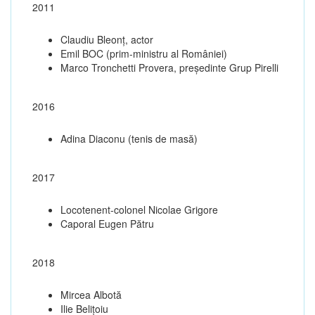
2011
Claudiu Bleonț, actor
Emil BOC (prim-ministru al României)
Marco Tronchetti Provera, președinte Grup Pirelli
2016
Adina Diaconu (tenis de masă)
2017
Locotenent-colonel Nicolae Grigore
Caporal Eugen Pătru
2018
Mircea Albotă
Ilie Belițoiu