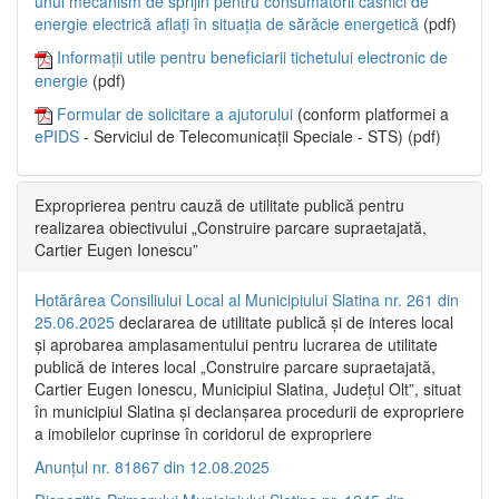
unui mecanism de sprijin pentru consumatorii casnici de
energie electrică aflați în situația de sărăcie energetică
(pdf)
Informații utile pentru beneficiarii tichetului electronic de
energie
(pdf)
Formular de solicitare a ajutorului
(conform platformei a
ePIDS
- Serviciul de Telecomunicații Speciale - STS) (pdf)
Exproprierea pentru cauză de utilitate publică pentru
realizarea obiectivului „Construire parcare supraetajată,
Cartier Eugen Ionescu”
Hotărârea Consiliului Local al Municipiului Slatina nr. 261 din
25.06.2025
declararea de utilitate publică și de interes local
și aprobarea amplasamentului pentru lucrarea de utilitate
publică de interes local „Construire parcare supraetajată,
Cartier Eugen Ionescu, Municipiul Slatina, Județul Olt”, situat
în municipiul Slatina și declanșarea procedurii de expropriere
a imobilelor cuprinse în coridorul de expropriere
Anunțul nr. 81867 din 12.08.2025