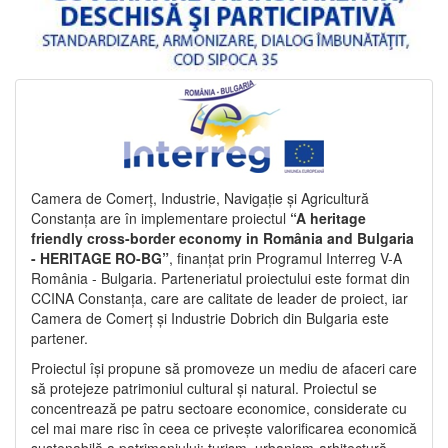
Camera de Comerț, Industrie, Navigație și Agricultură
Constanța are în implementare proiectul
“A heritage
friendly cross-border economy in România and Bulgaria
- HERITAGE RO-BG”
, finanțat prin Programul Interreg V-A
România - Bulgaria. Parteneriatul proiectului este format din
CCINA Constanța, care are calitate de leader de proiect, iar
Camera de Comerț și Industrie Dobrich din Bulgaria este
partener.
Proiectul își propune să promoveze un mediu de afaceri care
să protejeze patrimoniul cultural și natural. Proiectul se
concentrează pe patru sectoare economice, considerate cu
cel mai mare risc în ceea ce privește valorificarea economică
sustenabilă a patrimoniului: turism, urbanism-arhitectură-