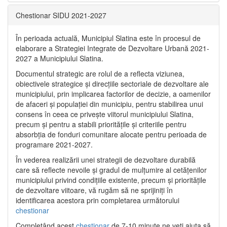
Chestionar SIDU 2021-2027
În perioada actuală, Municipiul Slatina este în procesul de
elaborare a Strategiei Integrate de Dezvoltare Urbană 2021‐
2027 a Municipiului Slatina.
Documentul strategic are rolul de a reflecta viziunea,
obiectivele strategice și direcțiile sectoriale de dezvoltare ale
municipiului, prin implicarea factorilor de decizie, a oamenilor
de afaceri și populației din municipiu, pentru stabilirea unui
consens în ceea ce privește viitorul municipiului Slatina,
precum și pentru a stabili prioritățile și criteriile pentru
absorbția de fonduri comunitare alocate pentru perioada de
programare 2021-2027.
În vederea realizării unei strategii de dezvoltare durabilă
care să reflecte nevoile și gradul de mulțumire al cetățenilor
municipiului privind condițiile existente, precum și prioritățile
de dezvoltare viitoare, vă rugăm să ne sprijiniți în
identificarea acestora prin completarea următorului
chestionar
Completând acest
chestionar
de 7-10 minute ne veți ajuta să