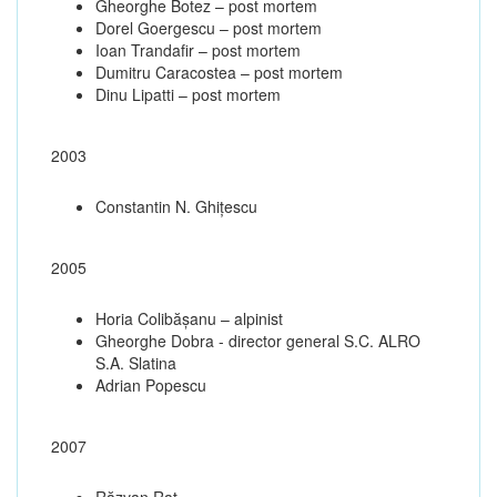
Gheorghe Botez – post mortem
Dorel Goergescu – post mortem
Ioan Trandafir – post mortem
Dumitru Caracostea – post mortem
Dinu Lipatti – post mortem
2003
Constantin N. Ghiţescu
2005
Horia Colibășanu – alpinist
Gheorghe Dobra - director general S.C. ALRO
S.A. Slatina
Adrian Popescu
2007
Răzvan Raț