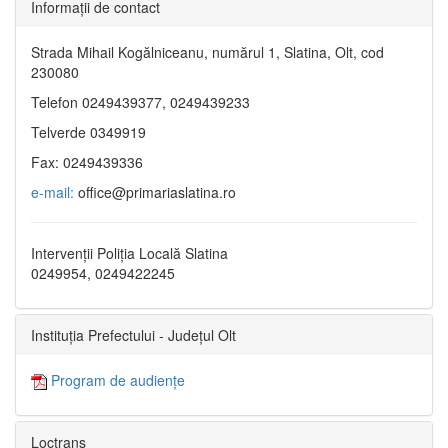
Informaţii de contact
Strada Mihail Kogălniceanu, numărul 1, Slatina, Olt, cod
230080
Telefon 0249439377, 0249439233
Telverde 0349919
Fax: 0249439336
e-mail:
office@primariaslatina.ro
Intervenții Poliția Locală Slatina
0249954, 0249422245
Instituția Prefectului - Județul Olt
Program de audiențe
Loctrans