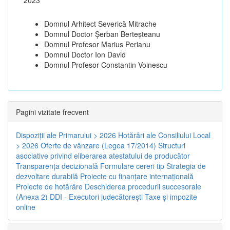
Domnul Arhitect Severică Mitrache
Domnul Doctor Șerban Berteșteanu
Domnul Profesor Marius Perianu
Domnul Doctor Ion David
Domnul Profesor Constantin Voinescu
Pagini vizitate frecvent
Dispoziţii ale Primarului > 2026
Hotărâri ale Consiliului Local
> 2026
Oferte de vânzare (Legea 17/2014)
Structuri
asociative privind eliberarea atestatului de producător
Transparenţa decizională
Formulare cereri tip
Strategia de
dezvoltare durabilă
Proiecte cu finanţare internaţională
Proiecte de hotărâre
Deschiderea procedurii succesorale
(Anexa 2)
DDI - Executori judecătorești
Taxe şi impozite
online