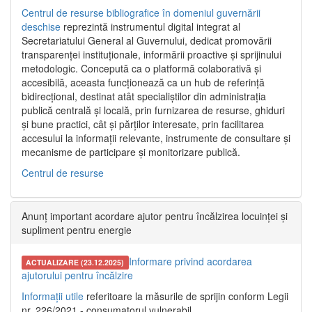
Centrul de resurse bibliografice în domeniul guvernării
deschise
reprezintă instrumentul digital integrat al
Secretariatului General al Guvernului, dedicat promovării
transparenței instituționale, informării proactive și sprijinului
metodologic. Concepută ca o platformă colaborativă și
accesibilă, aceasta funcționează ca un hub de referință
bidirecțional, destinat atât specialiștilor din administrația
publică centrală și locală, prin furnizarea de resurse, ghiduri
și bune practici, cât și părților interesate, prin facilitarea
accesului la informații relevante, instrumente de consultare și
mecanisme de participare și monitorizare publică.
Centrul de resurse
Anunț important acordare ajutor pentru încălzirea locuinței și
supliment pentru energie
Informare privind acordarea
ACTUALIZARE (23.12.2025)
ajutorului pentru încălzire
Informații utile
referitoare la măsurile de sprijin conform Legii
nr. 226/2021 - consumatorul vulnerabil