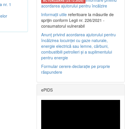
Informare privind
ACTUALIZARE (23.12.2025)
 nr. 1
acordarea ajutorului pentru încălzire
Informații utile
referitoare la măsurile de
elor
sprijin conform Legii nr. 226/2021 -
consumatorul vulnerabil
Anunț privind acordarea ajutorului pentru
încălzirea locuinței cu gaze naturale,
energie electrică sau lemne, cărbuni,
combustibili petrolieri și a suplimentului
pentru energie
Formular cerere-declarație pe proprie
răspundere
ePIDS