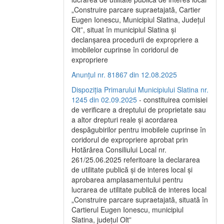
„Construire parcare supraetajată, Cartier
Eugen Ionescu, Municipiul Slatina, Județul
Olt”, situat în municipiul Slatina și
declanșarea procedurii de expropriere a
imobilelor cuprinse în coridorul de
expropriere
Anunțul nr. 81867 din 12.08.2025
Dispoziția Primarului Municipiului Slatina nr.
1245 din 02.09.2025
- constituirea comisiei
de verificare a dreptului de proprietate sau
a altor drepturi reale și acordarea
despăgubirilor pentru imobilele cuprinse în
coridorul de expropriere aprobat prin
Hotărârea Consiliului Local nr.
261/25.06.2025 referitoare la declararea
de utilitate publică și de interes local și
aprobarea amplasamentului pentru
lucrarea de utilitate publică de interes local
„Construire parcare supraetajată, situată în
Cartierul Eugen Ionescu, municipiul
Slatina, județul Olt”