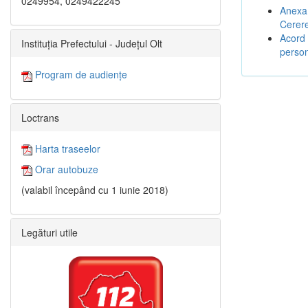
0249954, 0249422245
Anexa 
Cerere
Acord 
Instituția Prefectului - Județul Olt
person
Program de audiențe
Loctrans
Harta traseelor
Orar autobuze
(valabil începând cu 1 iunie 2018)
Legături utile