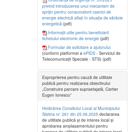
privind introducerea unui mecanism de
sprijin pentru consumatorii casnici de
energie electrică aflați în situația de sărăcie
energetică
(pdf)
Informații utile pentru beneficiarii
tichetului electronic de energie
(pdf)
Formular de solicitare a ajutorului
(conform platformei a
ePIDS
- Serviciul de
Telecomunicații Speciale - STS) (pdf)
Exproprierea pentru cauză de utilitate
publică pentru realizarea obiectivului
„Construire parcare supraetajată, Cartier
Eugen Ionescu”
Hotărârea Consiliului Local al Municipiului
Slatina nr. 261 din 25.06.2025
declararea
de utilitate publică și de interes local și
aprobarea amplasamentului pentru
lucrarea de utilitate publică de interes local