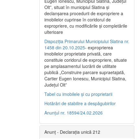
Eugen Ionescu, Muncipiul Slatina, Judeţul
Olt”, situat în municipiul Slatina şi
declanşarea procedurii de expropriere a
imobilelor cuprinse în coridorul de
expropriere, cu modificările şi completările
ulterioare
Dispoziția Primarului Municipiului Slatina nr.
1458 din 20.10.2025
- exproprierea
imobilelor proprietate privată, care
constituie coridorul de expropriere, situate
pe amplasamentul lucrării de utilitate
publică „Construire parcare supraetajată,
Cartier Eugen Ionescu, Municipiul Slatina,
Județul Olt”
Tabel cu imobilele și cu proprietarii
Hotărâri de stabilire a despăgubirilor
Anunțul nr. 18594/24.02.2026
Anunț - Declarația unică 212