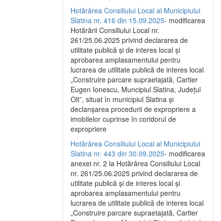
Hotărârea Consiliului Local al Municipiului
Slatina nr. 416 din 15.09.2025
- modificarea
Hotărârii Consiliului Local nr.
261/25.06.2025 privind declararea de
utilitate publică și de interes local și
aprobarea amplasamentului pentru
lucrarea de utilitate publică de interes local
„Construire parcare supraetajată, Cartier
Eugen Ionescu, Muncipiul Slatina, Județul
Olt”, situat în municipiul Slatina și
declanșarea procedurii de expropriere a
imobilelor cuprinse în coridorul de
expropriere
Hotărârea Consiliului Local al Municipiului
Slatina nr. 443 din 30.09.2025
- modificarea
anexei nr. 2 la Hotărârea Consiliului Local
nr. 261/25.06.2025 privind declararea de
utilitate publică şi de interes local şi
aprobarea amplasamentului pentru
lucrarea de utilitate publică de interes local
„Construire parcare supraetajată, Cartier