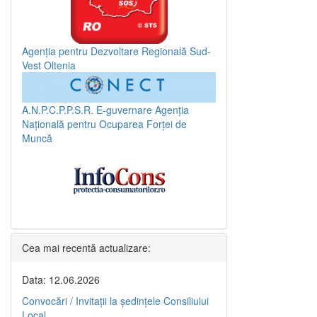
Agenția pentru Dezvoltare Regională Sud-
Vest Oltenia
A.N.P.C.P.P.S.R.
E-guvernare
Agenția
Națională pentru Ocuparea Forței de
Muncă
Cea mai recentă actualizare:
Data: 12.06.2026
Convocări / Invitaţii la şedinţele Consiliului
Local