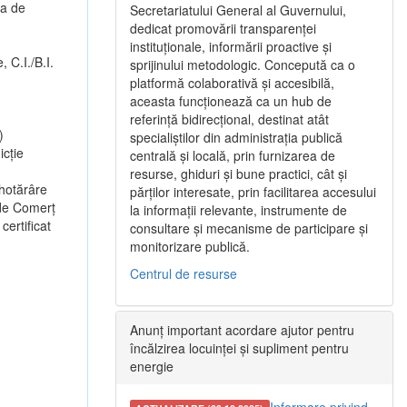
ea de
Secretariatului General al Guvernului,
dedicat promovării transparenței
instituționale, informării proactive și
, C.I./B.I.
sprijinului metodologic. Concepută ca o
platformă colaborativă și accesibilă,
aceasta funcționează ca un hub de
referință bidirecțional, destinat atât
)
specialiștilor din administrația publică
cție
centrală și locală, prin furnizarea de
resurse, ghiduri și bune practici, cât și
 hotărâre
părților interesate, prin facilitarea accesului
 de Comerț
la informații relevante, instrumente de
certificat
consultare și mecanisme de participare și
monitorizare publică.
Centrul de resurse
Anunț important acordare ajutor pentru
încălzirea locuinței și supliment pentru
energie