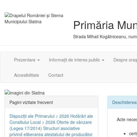
Primăria Muni
Strada Mihail Kogălniceanu, numă
Prezentare
Informații de interes public
Despre ora
Accesibilitate
Contact
Pagini vizitate frecvent
Deschiderea 
Dispoziţii ale Primarului > 2026
Hotărâri ale
Acte nece
Consiliului Local > 2026
Oferte de vânzare
(Legea 17/2014)
Structuri asociative
cert
privind eliberarea atestatului de producător