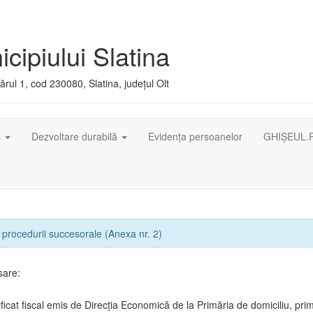
cipiului Slatina
rul 1, cod 230080, Slatina, județul Olt
ș
Dezvoltare durabilă
Evidența persoanelor
GHIȘEUL.
procedurii succesorale (Anexa nr. 2)
sare:
ificat fiscal emis de Direcția Economică de la Primăria de domiciliu, prim