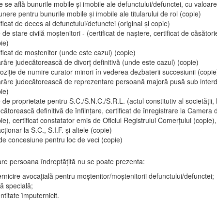
 se află bunurile mobile și imobile ale defunctului/defunctei, cu valoar
nere pentru bunurile mobile și imobile ale titularului de rol (copie)
ificat de deces al defunctului/defunctei (original și copie)
 de stare civilă moștenitori - (certificat de naștere, certificat de căsătorie
ie)
ificat de moștenitor (unde este cazul) (copie)
râre judecătorească de divorț definitivă (unde este cazul) (copie)
oziție de numire curator minori în vederea dezbaterii succesiunii (copie
ărâre judecătorească de reprezentare persoană majoră pusă sub interdi
ie)
 de proprietate pentru S.C./S.N.C./S.R.L. (actul constitutiv al societății,
cătorească definitivă de înființare, certificat de înregistrare la Camera
ie), certificat constatator emis de Oficiul Registrului Comerțului (copie), 
cționar la S.C., S.I.F. și altele (copie)
de concesiune pentru loc de veci (copie)
care persoana îndreptățită nu se poate prezenta:
rnicire avocațială pentru moștenitor/moștenitorii defunctului/defunctei;
ă specială;
ntitate împuternicit.