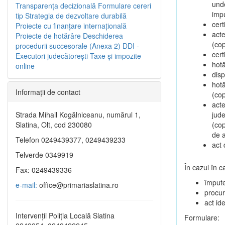
unde
Transparenţa decizională
Formulare cereri
impu
tip
Strategia de dezvoltare durabilă
cert
Proiecte cu finanţare internaţională
acte
Proiecte de hotărâre
Deschiderea
(cop
procedurii succesorale (Anexa 2)
DDI -
cert
Executori judecătorești
Taxe şi impozite
hotă
online
disp
hot
Informaţii de contact
(cop
acte
Strada Mihail Kogălniceanu, numărul 1,
jude
Slatina, Olt, cod 230080
(cop
de a
Telefon 0249439377, 0249439233
act 
Telverde 0349919
În cazul în 
Fax: 0249439336
împute
e-mail:
office@primariaslatina.ro
procur
act ide
Intervenții Poliția Locală Slatina
Formulare: