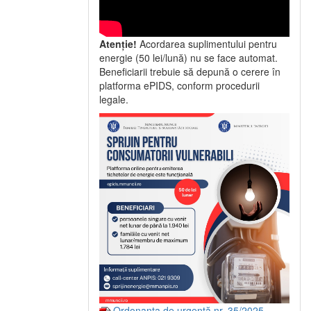
Atenție!
Acordarea suplimentului pentru
energie (50 lei/lună) nu se face automat.
Beneficiarii trebuie să depună o cerere în
platforma ePIDS, conform procedurii
legale.
Ordonanța de urgență nr. 35/2025