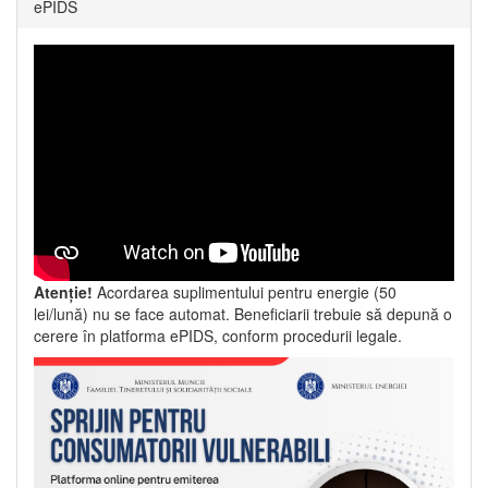
ePIDS
Atenție!
Acordarea suplimentului pentru energie (50
lei/lună) nu se face automat. Beneficiarii trebuie să depună o
cerere în platforma ePIDS, conform procedurii legale.