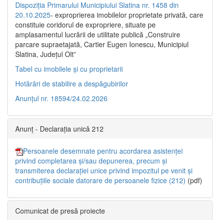
Dispoziția Primarului Municipiului Slatina nr. 1458 din
20.10.2025
- exproprierea imobilelor proprietate privată, care
constituie coridorul de expropriere, situate pe
amplasamentul lucrării de utilitate publică „Construire
parcare supraetajată, Cartier Eugen Ionescu, Municipiul
Slatina, Județul Olt”
Tabel cu imobilele și cu proprietarii
Hotărâri de stabilire a despăgubirilor
Anunțul nr. 18594/24.02.2026
Anunț - Declarația unică 212
Persoanele desemnate pentru acordarea asistenței
privind completarea și/sau depunerea, precum și
transmiterea declarației unice privind impozitul pe venit și
contribuțiile sociale datorare de persoanele fizice (212)
(pdf)
Comunicat de presă proiecte