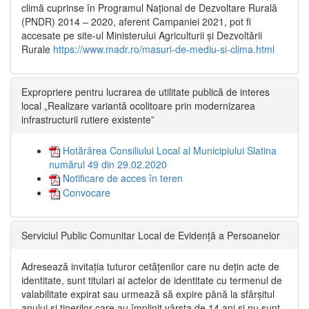
climă cuprinse în Programul Național de Dezvoltare Rurală
(PNDR) 2014 – 2020, aferent Campaniei 2021, pot fi
accesate pe site-ul Ministerului Agriculturii și Dezvoltării
Rurale
https://www.madr.ro/masuri-de-mediu-si-clima.html
Expropriere pentru lucrarea de utilitate publică de interes
local „Realizare variantă ocolitoare prin modernizarea
infrastructurii rutiere existente”
Hotărârea Consiliului Local al Municipiului Slatina
numărul 49 din 29.02.2020
Notificare de acces în teren
Convocare
Serviciul Public Comunitar Local de Evidență a Persoanelor
Adresează invitația tuturor cetățenilor care nu dețin acte de
identitate, sunt titulari ai actelor de identitate cu termenul de
valabilitate expirat sau urmează să expire până la sfârșitul
anului și tinerilor care au împlinit vârsta de 14 ani și nu sunt