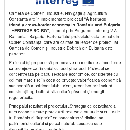
Camera de Comerț, Industrie, Navigație și Agricultură
Constanța are în implementare proiectul
“A heritage
friendly cross-border economy in România and Bulgaria
- HERITAGE RO-BG”
, finanțat prin Programul Interreg V-A
România - Bulgaria. Parteneriatul proiectului este format din
CCINA Constanța, care are calitate de leader de proiect, iar
Camera de Comerț și Industrie Dobrich din Bulgaria este
partener.
Proiectul își propune să promoveze un mediu de afaceri care
să protejeze patrimoniul cultural și natural. Proiectul se
concentrează pe patru sectoare economice, considerate cu
cel mai mare risc în ceea ce privește valorificarea economică
sustenabilă a patrimoniului: turism, urbanism-arhitectură-
construcții, agricultură-silvicultură-pășunat și energii
regenerabile.
Principalul rezultat al proiectului „Strategia de dezvoltare a
unei economii care protejează resursele naturale și culturale
în România și Bulgaria” se concentrează distinct pe
patrimoniul cultural și pe cel natural. Lucrarea este
disponibilă pe site-ul proiectului