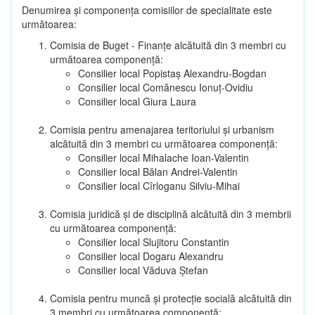
Denumirea şi componenţa comisiilor de specialitate este
următoarea:
Comisia de Buget - Finanţe alcătuită din 3 membri cu
următoarea componenţă:
Consilier local Popistaș Alexandru-Bogdan
Consilier local Comănescu Ionuț-Ovidiu
Consilier local Giura Laura
Comisia pentru amenajarea teritoriului şi urbanism
alcătuită din 3 membri cu următoarea componenţă:
Consilier local Mihalache Ioan-Valentin
Consilier local Bălan Andrei-Valentin
Consilier local Cîrloganu Silviu-Mihai
Comisia juridică şi de disciplină alcătuită din 3 membrii
cu următoarea componenţă:
Consilier local Slujitoru Constantin
Consilier local Dogaru Alexandru
Consilier local Văduva Ștefan
Comisia pentru muncă şi protecţie socială alcătuită din
3 membri cu următoarea componenţă: