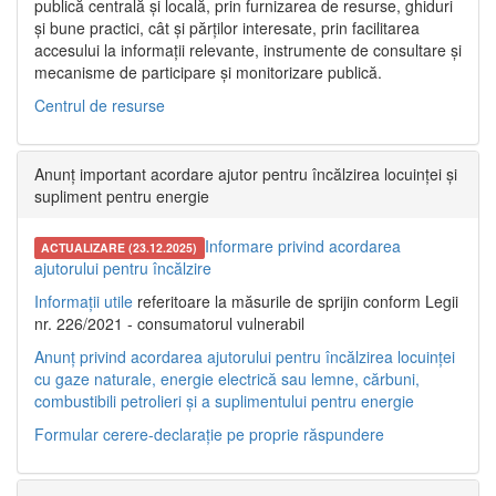
publică centrală și locală, prin furnizarea de resurse, ghiduri
și bune practici, cât și părților interesate, prin facilitarea
accesului la informații relevante, instrumente de consultare și
mecanisme de participare și monitorizare publică.
Centrul de resurse
Anunț important acordare ajutor pentru încălzirea locuinței și
supliment pentru energie
Informare privind acordarea
ACTUALIZARE (23.12.2025)
ajutorului pentru încălzire
Informații utile
referitoare la măsurile de sprijin conform Legii
nr. 226/2021 - consumatorul vulnerabil
Anunț privind acordarea ajutorului pentru încălzirea locuinței
cu gaze naturale, energie electrică sau lemne, cărbuni,
combustibili petrolieri și a suplimentului pentru energie
Formular cerere-declarație pe proprie răspundere