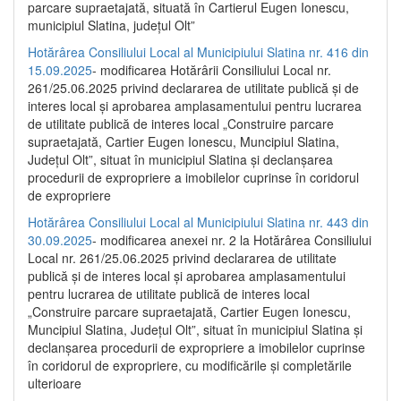
parcare supraetajată, situată în Cartierul Eugen Ionescu,
municipiul Slatina, județul Olt”
Hotărârea Consiliului Local al Municipiului Slatina nr. 416 din
15.09.2025
- modificarea Hotărârii Consiliului Local nr.
261/25.06.2025 privind declararea de utilitate publică și de
interes local și aprobarea amplasamentului pentru lucrarea
de utilitate publică de interes local „Construire parcare
supraetajată, Cartier Eugen Ionescu, Muncipiul Slatina,
Județul Olt”, situat în municipiul Slatina și declanșarea
procedurii de expropriere a imobilelor cuprinse în coridorul
de expropriere
Hotărârea Consiliului Local al Municipiului Slatina nr. 443 din
30.09.2025
- modificarea anexei nr. 2 la Hotărârea Consiliului
Local nr. 261/25.06.2025 privind declararea de utilitate
publică şi de interes local şi aprobarea amplasamentului
pentru lucrarea de utilitate publică de interes local
„Construire parcare supraetajată, Cartier Eugen Ionescu,
Muncipiul Slatina, Judeţul Olt”, situat în municipiul Slatina şi
declanşarea procedurii de expropriere a imobilelor cuprinse
în coridorul de expropriere, cu modificările şi completările
ulterioare