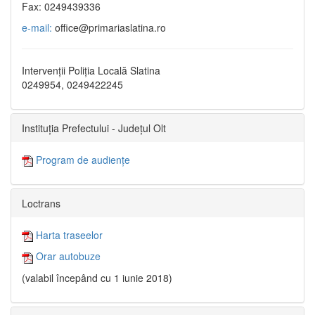
Fax: 0249439336
e-mail:
office@primariaslatina.ro
Intervenții Poliția Locală Slatina
0249954, 0249422245
Instituția Prefectului - Județul Olt
Program de audiențe
Loctrans
Harta traseelor
Orar autobuze
(valabil începând cu 1 iunie 2018)