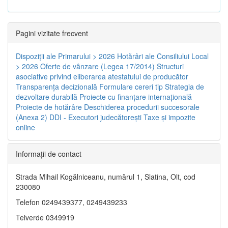
Pagini vizitate frecvent
Dispoziţii ale Primarului > 2026
Hotărâri ale Consiliului Local
> 2026
Oferte de vânzare (Legea 17/2014)
Structuri
asociative privind eliberarea atestatului de producător
Transparenţa decizională
Formulare cereri tip
Strategia de
dezvoltare durabilă
Proiecte cu finanţare internaţională
Proiecte de hotărâre
Deschiderea procedurii succesorale
(Anexa 2)
DDI - Executori judecătorești
Taxe şi impozite
online
Informaţii de contact
Strada Mihail Kogălniceanu, numărul 1, Slatina, Olt, cod
230080
Telefon 0249439377, 0249439233
Telverde 0349919