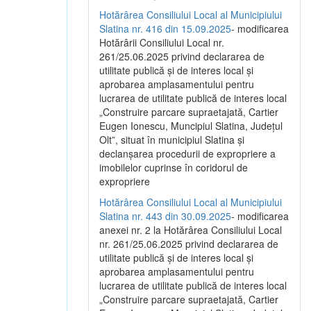
Hotărârea Consiliului Local al Municipiului
Slatina nr. 416 din 15.09.2025
- modificarea
Hotărârii Consiliului Local nr.
261/25.06.2025 privind declararea de
utilitate publică și de interes local și
aprobarea amplasamentului pentru
lucrarea de utilitate publică de interes local
„Construire parcare supraetajată, Cartier
Eugen Ionescu, Muncipiul Slatina, Județul
Olt”, situat în municipiul Slatina și
declanșarea procedurii de expropriere a
imobilelor cuprinse în coridorul de
expropriere
Hotărârea Consiliului Local al Municipiului
Slatina nr. 443 din 30.09.2025
- modificarea
anexei nr. 2 la Hotărârea Consiliului Local
nr. 261/25.06.2025 privind declararea de
utilitate publică şi de interes local şi
aprobarea amplasamentului pentru
lucrarea de utilitate publică de interes local
„Construire parcare supraetajată, Cartier