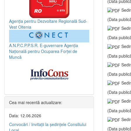
(Data publică
Sedin
(Data publică
Agenția pentru Dezvoltare Regională Sud-
Vest Oltenia
Sedin
(Data publică
A.N.P.C.P.P.S.R.
E-guvernare
Agenția
Sedin
Națională pentru Ocuparea Forței de
(Data publică
Muncă
Sedin
(Data publică
Sedin
(Data publică
Sedin
Cea mai recentă actualizare:
(Data publică
Data: 12.06.2026
Sedin
Convocări / Invitaţii la şedinţele Consiliului
(Data publică
Local