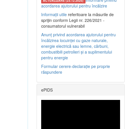
Informare privind
ACTUALIZARE (23.12.2025)
acordarea ajutorului pentru încălzire
Informații utile
referitoare la măsurile de
sprijin conform Legii nr. 226/2021 -
consumatorul vulnerabil
Anunț privind acordarea ajutorului pentru
încălzirea locuinței cu gaze naturale,
energie electrică sau lemne, cărbuni,
combustibili petrolieri și a suplimentului
pentru energie
Formular cerere-declarație pe proprie
răspundere
ePIDS