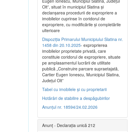
Eugen Ionescu, Muncipiul Slatina, Judeţul
Olt”, situat în municipiul Slatina şi
declanşarea procedurii de expropriere a
imobilelor cuprinse în coridorul de
expropriere, cu modificările şi completările
ulterioare
Dispoziția Primarului Municipiului Slatina nr.
1458 din 20.10.2025
- exproprierea
imobilelor proprietate privată, care
constituie coridorul de expropriere, situate
pe amplasamentul lucrării de utilitate
publică „Construire parcare supraetajată,
Cartier Eugen Ionescu, Municipiul Slatina,
Județul Olt”
Tabel cu imobilele și cu proprietarii
Hotărâri de stabilire a despăgubirilor
Anunțul nr. 18594/24.02.2026
Anunț - Declarația unică 212