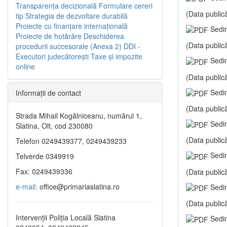
Transparenţa decizională
Formulare cereri
(Data publică
tip
Strategia de dezvoltare durabilă
Proiecte cu finanţare internaţională
Sedin
Proiecte de hotărâre
Deschiderea
(Data publică
procedurii succesorale (Anexa 2)
DDI -
Executori judecătorești
Taxe şi impozite
Sedin
online
(Data publică
Sedin
Informaţii de contact
(Data publică
Strada Mihail Kogălniceanu, numărul 1,
Sedin
Slatina, Olt, cod 230080
(Data publică
Telefon 0249439377, 0249439233
Sedin
Telverde 0349919
Fax: 0249439336
(Data publică
e-mail:
office@primariaslatina.ro
Sedin
(Data publică
Intervenții Poliția Locală Slatina
Sedin