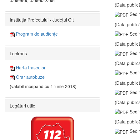
0249954, 0249422245
(Data publică
Sedin
Instituția Prefectului - Județul Olt
(Data publică
Sedin
Program de audiențe
(Data publică
Sedin
Loctrans
(Data publică
Harta traseelor
Sedin
Orar autobuze
(Data publică
(valabil începând cu 1 iunie 2018)
Sedin
(Data publică
Legături utile
Sedin
(Data publică
Sedin