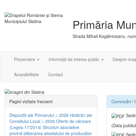
Primăria Muni
Strada Mihail Kogălniceanu, numă
Prezentare
Informații de interes public
Despre ora
Accesibilitate
Contact
Pagini vizitate frecvent
Convocări / I
Dispoziţii ale Primarului > 2026
Hotărâri ale
Sedin
Consiliului Local > 2026
Oferte de vânzare
(Data publică
(Legea 17/2014)
Structuri asociative
privind eliberarea atestatului de producător
Sedin