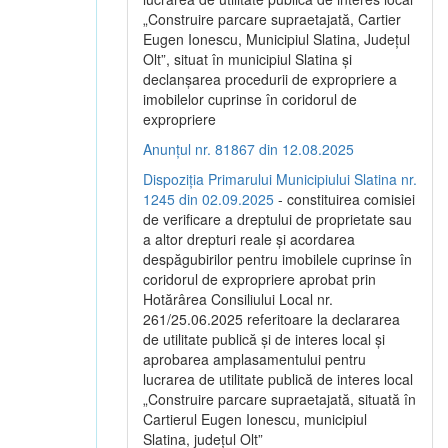
„Construire parcare supraetajată, Cartier
Eugen Ionescu, Municipiul Slatina, Județul
Olt”, situat în municipiul Slatina și
declanșarea procedurii de expropriere a
imobilelor cuprinse în coridorul de
expropriere
Anunțul nr. 81867 din 12.08.2025
Dispoziția Primarului Municipiului Slatina nr.
1245 din 02.09.2025
- constituirea comisiei
de verificare a dreptului de proprietate sau
a altor drepturi reale și acordarea
despăgubirilor pentru imobilele cuprinse în
coridorul de expropriere aprobat prin
Hotărârea Consiliului Local nr.
261/25.06.2025 referitoare la declararea
de utilitate publică și de interes local și
aprobarea amplasamentului pentru
lucrarea de utilitate publică de interes local
„Construire parcare supraetajată, situată în
Cartierul Eugen Ionescu, municipiul
Slatina, județul Olt”