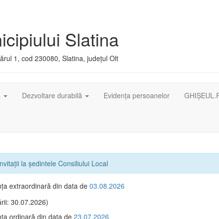
cipiului Slatina
rul 1, cod 230080, Slatina, județul Olt
ș
Dezvoltare durabilă
Evidența persoanelor
GHIȘEUL.
nvitaţii la ședintele Consiliului Local
ţa extraordinară din data de
03.08.2026
rii: 30.07.2026)
ţa ordinară din data de
23.07.2026