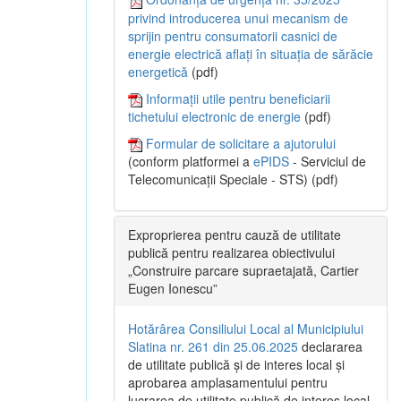
privind introducerea unui mecanism de
sprijin pentru consumatorii casnici de
energie electrică aflați în situația de sărăcie
energetică
(pdf)
Informații utile pentru beneficiarii
tichetului electronic de energie
(pdf)
Formular de solicitare a ajutorului
(conform platformei a
ePIDS
- Serviciul de
Telecomunicații Speciale - STS) (pdf)
Exproprierea pentru cauză de utilitate
publică pentru realizarea obiectivului
„Construire parcare supraetajată, Cartier
Eugen Ionescu”
Hotărârea Consiliului Local al Municipiului
Slatina nr. 261 din 25.06.2025
declararea
de utilitate publică și de interes local și
aprobarea amplasamentului pentru
lucrarea de utilitate publică de interes local