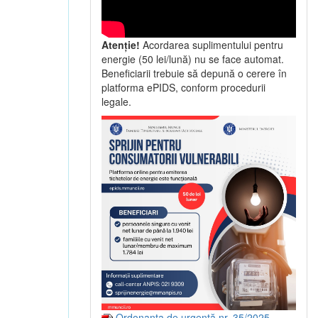
Atenție!
Acordarea suplimentului pentru
energie (50 lei/lună) nu se face automat.
Beneficiarii trebuie să depună o cerere în
platforma ePIDS, conform procedurii
legale.
Ordonanța de urgență nr. 35/2025