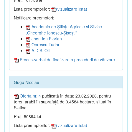
Preț: 101788 lei
Lista preemptorilor:
(vizualizare lista)
Notificare preemptori:
Academia de Științe Agricole și Silvice
„Gheorghe Ionescu-Șișești”
Jhon Ion Florian
Oprescu Tudor
A.D.S. Olt
Proces-verbal de finalizare a procedurii de vânzare
Gugu Nicolae
Oferta nr. 4
publicată în data: 23.02.2026, pentru
teren arabil în suprafață de 0.4584 hectare, situat în
Slatina
Preț: 50894 lei
Lista preemptorilor:
(vizualizare lista)