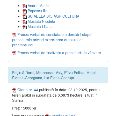
Andrei Maria
Popescu Ilie
SC ADELA BIO AGRICULTURA
Mustata Nicoleta
Mustata Liliana
Proces-verbal de constatare a derulării etapei
procedurale privind exercitarea dreptului de
preempțiune
Proces-verbal de finalizare a procedurii de vânzare
Poșircă Dorel, Moronescu Valy, Pîrvu Felicia, Matei
Florina-Georgiana, Lia Elena-Codruța
Oferta nr. 44
publicată în data: 23.12.2025, pentru
teren arabil în suprafață de 0.0873 hectare, situat în
Slatina
Preț: 15000 lei
Lista preemptorilor:
(vizualizare lista)