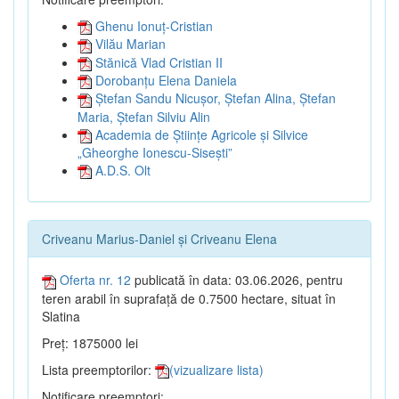
Ghenu Ionuț-Cristian
Vilău Marian
Stănică Vlad Cristian II
Dorobanțu Elena Daniela
Ștefan Sandu Nicușor, Ștefan Alina, Ștefan
Maria, Ștefan Silviu Alin
Academia de Științe Agricole și Silvice
„Gheorghe Ionescu-Sisești”
A.D.S. Olt
Criveanu Marius-Daniel și Criveanu Elena
Oferta nr. 12
publicată în data: 03.06.2026, pentru
teren arabil în suprafață de 0.7500 hectare, situat în
Slatina
Preț: 1875000 lei
Lista preemptorilor:
(vizualizare lista)
Notificare preemptori: