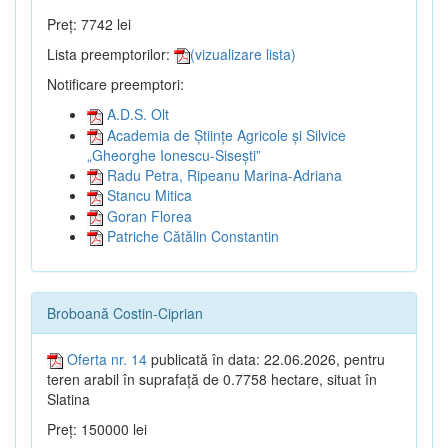
Preț: 7742 lei
Lista preemptorilor:
(vizualizare lista)
Notificare preemptori:
A.D.S. Olt
Academia de Științe Agricole și Silvice
„Gheorghe Ionescu-Sisești”
Radu Petra, Ripeanu Marina-Adriana
Stancu Mitica
Goran Florea
Patriche Cătălin Constantin
Broboană Costin-Ciprian
Oferta nr. 14
publicată în data: 22.06.2026, pentru
teren arabil în suprafață de 0.7758 hectare, situat în
Slatina
Preț: 150000 lei