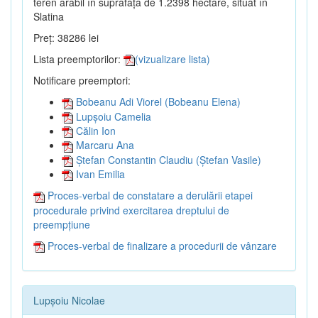
teren arabil în suprafață de 1.2398 hectare, situat în
Slatina
Preț: 38286 lei
Lista preemptorilor:
(vizualizare lista)
Notificare preemptori:
Bobeanu Adi Viorel (Bobeanu Elena)
Lupșoiu Camelia
Călin Ion
Marcaru Ana
Ștefan Constantin Claudiu (Ștefan Vasile)
Ivan Emilia
Proces-verbal de constatare a derulării etapei
procedurale privind exercitarea dreptului de
preempțiune
Proces-verbal de finalizare a procedurii de vânzare
Lupșoiu Nicolae