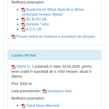
Notificare preemptori:
Academia de Științe Agricole și Silvice
„Gheorghe Ionescu-Șișești”
SC ALRO SA
Oprescu Tudor
A.D.S. Olt
Proces-verbal de finalizare a procedurii de vânzare
Lupșoiu Nicolae
Oferta nr. 3
publicată în data: 04.02.2026, pentru
teren arabil în suprafață de 0.1000 hectare, situat în
Slatina
Preț: 2000 lei
Lista preemptorilor:
(vizualizare lista)
Notificare preemptori:
Tolică Elena Marinela