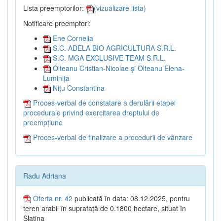
Lista preemptorilor:
(vizualizare lista)
Notificare preemptori:
Ene Cornelia
S.C. ADELA BIO AGRICULTURA S.R.L.
S.C. MGA EXCLUSIVE TEAM S.R.L.
Olteanu Cristian-Nicolae și Olteanu Elena-
Luminița
Nițu Constantina
Proces-verbal de constatare a derulării etapei
procedurale privind exercitarea dreptului de
preempțiune
Proces-verbal de finalizare a procedurii de vânzare
Radu Adriana
Oferta nr. 42
publicată în data: 08.12.2025, pentru
teren arabil în suprafață de 0.1800 hectare, situat în
Slatina