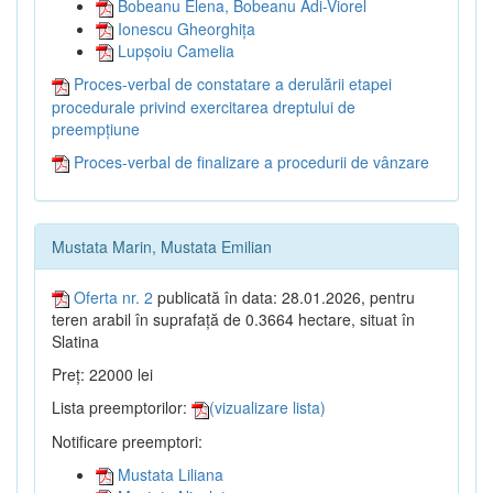
Bobeanu Elena, Bobeanu Adi-Viorel
Ionescu Gheorghița
Lupșoiu Camelia
Proces-verbal de constatare a derulării etapei
procedurale privind exercitarea dreptului de
preempțiune
Proces-verbal de finalizare a procedurii de vânzare
Mustata Marin, Mustata Emilian
Oferta nr. 2
publicată în data: 28.01.2026, pentru
teren arabil în suprafață de 0.3664 hectare, situat în
Slatina
Preț: 22000 lei
Lista preemptorilor:
(vizualizare lista)
Notificare preemptori:
Mustata Liliana