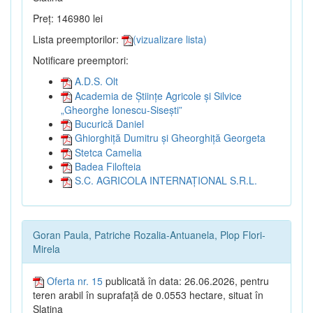
Preț: 146980 lei
Lista preemptorilor:
(vizualizare lista)
Notificare preemptori:
A.D.S. Olt
Academia de Științe Agricole și Silvice
„Gheorghe Ionescu-Sisești”
Bucurică Daniel
Ghiorghiță Dumitru și Gheorghiță Georgeta
Stetca Camelia
Badea Filofteia
S.C. AGRICOLA INTERNAȚIONAL S.R.L.
Goran Paula, Patriche Rozalia-Antuanela, Plop Flori-
Mirela
Oferta nr. 15
publicată în data: 26.06.2026, pentru
teren arabil în suprafață de 0.0553 hectare, situat în
Slatina