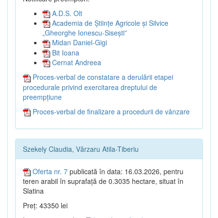
A.D.S. Olt
Academia de Științe Agricole și Silvice
„Gheorghe Ionescu-Sisești”
Midan Daniel-Gigi
Bit Ioana
Cernat Andreea
Proces-verbal de constatare a derulării etapei
procedurale privind exercitarea dreptului de
preempțiune
Proces-verbal de finalizare a procedurii de vânzare
Szekely Claudia, Vărzaru Atila-Tiberiu
Oferta nr. 7
publicată în data: 16.03.2026, pentru
teren arabil în suprafață de 0.3035 hectare, situat în
Slatina
Preț: 43350 lei