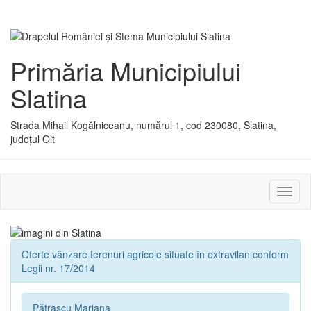
Primăria Municipiului
Slatina
Strada Mihail Kogălniceanu, numărul 1, cod 230080, Slatina,
județul Olt
Activ
sau
dezac
meniu
Oferte vânzare terenuri agricole situate în extravilan conform
Legii nr. 17/2014
Pătrașcu Mariana