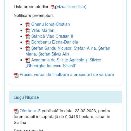
Lista preemptorilor:
(vizualizare lista)
Notificare preemptori:
Ghenu Ionuț-Cristian
Vilău Marian
Stănică Vlad Cristian II
Dorobanțu Elena-Daniela
Ștefan Sandu Nicușor, Ștefan Alina. Ștefan
Maria, Ștefan Silviu Alin
Academia de Științe Agricole și Silvice
„Gheorghe Ionescu-Sisesti”
Proces-verbal de finalizare a procedurii de vânzare
Gugu Nicolae
Oferta nr. 5
publicată în data: 23.02.2026, pentru
teren arabil în suprafață de 0.0416 hectare, situat în
Slatina