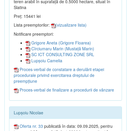
teren arabil în suprafață de 0.5000 hectare, situat în
Slatina
Preț: 15441 lei
Lista preemptorilor:
(vizualizare lista)
Notificare preemptori:
Grigore Aneta (Grigore Floarea)
Cîrciumaru Marin (Mustață Marin)
SC ICT CONSULTING ZONE SRL
Lupșoiu Camelia
Proces-verbal de constatare a derulării etapei
procedurale privind exercitarea dreptului de
preempțiune
Proces-verbal de finalizare a procedurii de vânzare
Lupșoiu Nicolae
Oferta nr. 33
publicată în data: 09.09.2025, pentru