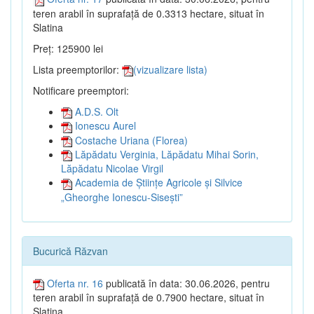
teren arabil în suprafață de 0.3313 hectare, situat în
Slatina
Preț: 125900 lei
Lista preemptorilor:
(vizualizare lista)
Notificare preemptori:
A.D.S. Olt
Ionescu Aurel
Costache Uriana (Florea)
Lăpădatu Verginia, Lăpădatu Mihai Sorin,
Lăpădatu Nicolae Virgil
Academia de Științe Agricole și Silvice
„Gheorghe Ionescu-Sisești”
Bucurică Răzvan
Oferta nr. 16
publicată în data: 30.06.2026, pentru
teren arabil în suprafață de 0.7900 hectare, situat în
Slatina