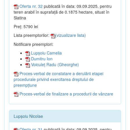
Oferta nr. 32
publicată în data: 09.09.2025, pentru
teren arabil în suprafață de 0.1875 hectare, situat în
Slatina
Preț: 5790 lei
Lista preemptorilor:
(vizualizare lista)
Notificare preemptori:
Lupșoiu Camelia
Dumitru Ion
Voiculeț Radu (Gheorghe)
Proces-verbal de constatare a derulării etapei
procedurale privind exercitarea dreptului de
preempțiune
Proces-verbal de finalizare a procedurii de vânzare
Lupșoiu Nicolae
Oferta nr. 31
publicată în data: 09.09.2025, pentru