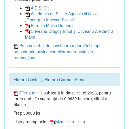
A.D.S. Olt
Academia de Științe Agricole și Silvice
„Gheorghe Ionescu-Sisești”
Parohia Maica Domnului
Criveanu Dragoș-Ionuț și Criveanu Alexandra-
Maria
Proces-verbal de constatare a derulării etapei
procedurale privind exercitarea dreptului de
preempțiune
Fieraru Costel și Fieraru Carmen-Elena
Oferta nr. 11
publicată în data: 19.05.2026, pentru
teren arabil în suprafață de 0.9982 hectare, situat în
Slatina
Preț: 30000 lei
Lista preemptorilor:
(vizualizare lista)