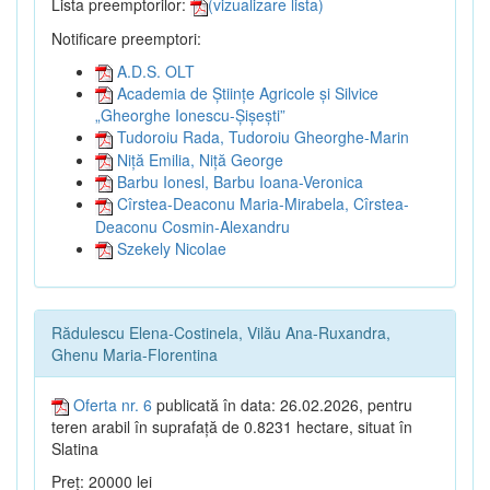
Lista preemptorilor:
(vizualizare lista)
Notificare preemptori:
A.D.S. OLT
Academia de Științe Agricole și Silvice
„Gheorghe Ionescu-Șișești”
Tudoroiu Rada, Tudoroiu Gheorghe-Marin
Niță Emilia, Niță George
Barbu Ionesl, Barbu Ioana-Veronica
Cîrstea-Deaconu Maria-Mirabela, Cîrstea-
Deaconu Cosmin-Alexandru
Szekely Nicolae
Rădulescu Elena-Costinela, Vilău Ana-Ruxandra,
Ghenu Maria-Florentina
Oferta nr. 6
publicată în data: 26.02.2026, pentru
teren arabil în suprafață de 0.8231 hectare, situat în
Slatina
Preț: 20000 lei