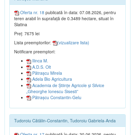
Oferta nr. 18
publicată în data: 07.08.2026, pentru
teren arabil în suprafață de 0.3489 hectare, situat în
Slatina
Preț: 7675 lei
Lista preemptorilor:
(vizualizare lista)
Notificare preemptori:
Ilinca M.
A.D.S. Olt
Pătrașcu Mirela
Adela Bio Agricultura
Academia de Științe Agricole și Silvice
„Gheorghe Ionescu Sisesti”
Pătrașcu Constantin-Gelu
Tudoroiu Cătălin-Constantin, Tudoroiu Gabriela-Anda
Oferta nr. 17
publicată în data: 30.06.2026, pentru