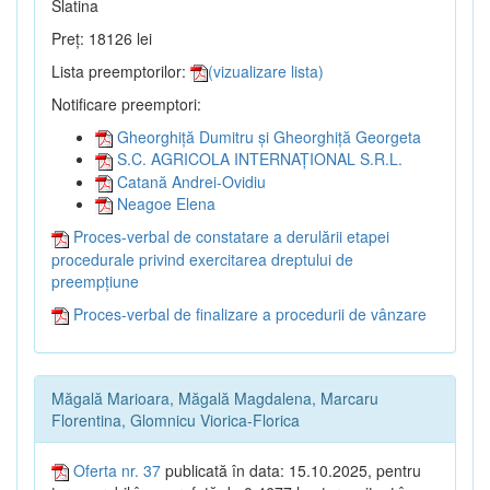
Slatina
Preț: 18126 lei
Lista preemptorilor:
(vizualizare lista)
Notificare preemptori:
Gheorghiță Dumitru și Gheorghiță Georgeta
S.C. AGRICOLA INTERNAȚIONAL S.R.L.
Catană Andrei-Ovidiu
Neagoe Elena
Proces-verbal de constatare a derulării etapei
procedurale privind exercitarea dreptului de
preempțiune
Proces-verbal de finalizare a procedurii de vânzare
Măgală Marioara, Măgală Magdalena, Marcaru
Florentina, Glomnicu Viorica-Florica
Oferta nr. 37
publicată în data: 15.10.2025, pentru