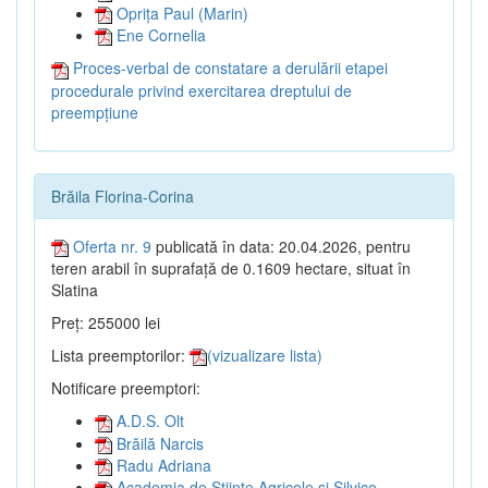
Oprița Paul (Marin)
Ene Cornelia
Proces-verbal de constatare a derulării etapei
procedurale privind exercitarea dreptului de
preempțiune
Brăila Florina-Corina
Oferta nr. 9
publicată în data: 20.04.2026, pentru
teren arabil în suprafață de 0.1609 hectare, situat în
Slatina
Preț: 255000 lei
Lista preemptorilor:
(vizualizare lista)
Notificare preemptori:
A.D.S. Olt
Brăilă Narcis
Radu Adriana
Academia de Științe Agricole și Silvice