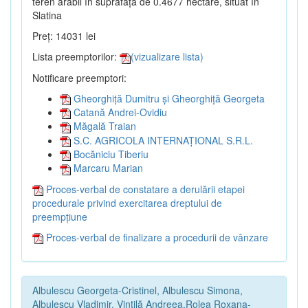
teren arabil în suprafață de 0.4677 hectare, situat în
Slatina
Preț: 14031 lei
Lista preemptorilor:
(vizualizare lista)
Notificare preemptori:
Gheorghiță Dumitru și Gheorghiță Georgeta
Catană Andrei-Ovidiu
Măgală Traian
S.C. AGRICOLA INTERNAȚIONAL S.R.L.
Bocăniciu Tiberiu
Marcaru Marian
Proces-verbal de constatare a derulării etapei
procedurale privind exercitarea dreptului de
preempțiune
Proces-verbal de finalizare a procedurii de vânzare
Albulescu Georgeta-Cristinel, Albulescu Simona,
Albulescu Vladimir, Vintilă Andreea,Rolea Roxana-