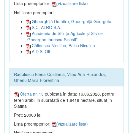
Lista preemptorilor:
(vizualizare lista)
Notificare preemptori:
Gheorghiță Dumitru, Gheorghiță Georgeta
S.C. ALRO S.A.
Academia de Științe Agricole și Silvice
„Gheorghe Ionescu-Sisești”
Călinescu Niculina, Baicu Niculina
A.D.S. Olt
Rădulescu Elena-Costinela, Vilău Ana-Ruxandra,
Ghenu Maria-Florentina
Oferta nr. 13
publicată în data: 16.06.2026, pentru
teren arabil în suprafață de 1.6418 hectare, situat în
Slatina
Preț: 20000 lei
Lista preemptorilor:
(vizualizare lista)
Notificare preemptori: