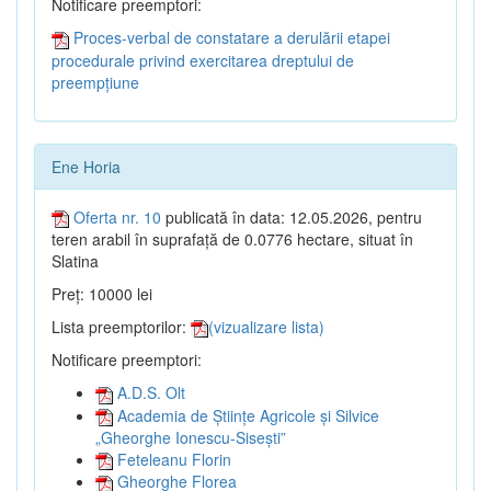
Notificare preemptori:
Proces-verbal de constatare a derulării etapei
procedurale privind exercitarea dreptului de
preempțiune
Ene Horia
Oferta nr. 10
publicată în data: 12.05.2026, pentru
teren arabil în suprafață de 0.0776 hectare, situat în
Slatina
Preț: 10000 lei
Lista preemptorilor:
(vizualizare lista)
Notificare preemptori:
A.D.S. Olt
Academia de Științe Agricole și Silvice
„Gheorghe Ionescu-Sisești”
Feteleanu Florin
Gheorghe Florea