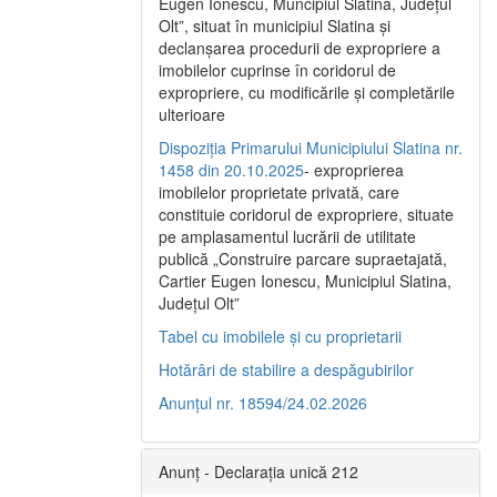
Eugen Ionescu, Muncipiul Slatina, Judeţul
Olt”, situat în municipiul Slatina şi
declanşarea procedurii de expropriere a
imobilelor cuprinse în coridorul de
expropriere, cu modificările şi completările
ulterioare
Dispoziția Primarului Municipiului Slatina nr.
1458 din 20.10.2025
- exproprierea
imobilelor proprietate privată, care
constituie coridorul de expropriere, situate
pe amplasamentul lucrării de utilitate
publică „Construire parcare supraetajată,
Cartier Eugen Ionescu, Municipiul Slatina,
Județul Olt”
Tabel cu imobilele și cu proprietarii
Hotărâri de stabilire a despăgubirilor
Anunțul nr. 18594/24.02.2026
Anunț - Declarația unică 212