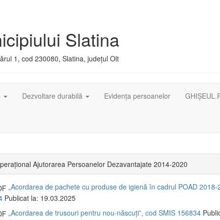
cipiului Slatina
rul 1, cod 230080, Slatina, județul Olt
ș
Dezvoltare durabilă
Evidența persoanelor
GHIȘEUL.
perațional Ajutorarea Persoanelor Dezavantajate 2014-2020
„Acordarea de pachete cu produse de igienă în cadrul POAD 2018-
4
Publicat la: 19.03.2025
„Acordarea de trusouri pentru nou-născuți”, cod SMIS 156834
Public