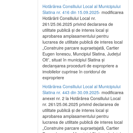
Hotărârea Consiliului Local al Municipiului
Slatina nr. 416 din 15.09.2025
- modificarea
Hotărârii Consiliului Local nr.
261/25.06.2025 privind declararea de
utilitate publică și de interes local și
aprobarea amplasamentului pentru
lucrarea de utilitate publică de interes local
„Construire parcare supraetajată, Cartier
Eugen Ionescu, Muncipiul Slatina, Județul
Olt”, situat în municipiul Slatina și
declanșarea procedurii de expropriere a
imobilelor cuprinse în coridorul de
expropriere
Hotărârea Consiliului Local al Municipiului
Slatina nr. 443 din 30.09.2025
- modificarea
anexei nr. 2 la Hotărârea Consiliului Local
nr. 261/25.06.2025 privind declararea de
utilitate publică şi de interes local şi
aprobarea amplasamentului pentru
lucrarea de utilitate publică de interes local
„Construire parcare supraetajată, Cartier