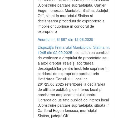
„Construire parcare supraetajată, Cartier
Eugen Ionescu, Municipiul Slatina, Județul
Olt”, situat în municipiul Slatina și
declanșarea procedurii de expropriere a
imobilelor cuprinse în coridorul de
expropriere
Anunțul nr. 81867 din 12.08.2025
Dispoziția Primarului Municipiului Slatina nr.
1245 din 02.09.2025
- constituirea comisiei
de verificare a dreptului de proprietate sau
a altor drepturi reale și acordarea
despăgubirilor pentru imobilele cuprinse în
coridorul de expropriere aprobat prin
Hotărârea Consiliului Local nr.
261/25.06.2025 referitoare la declararea
de utilitate publică și de interes local și
aprobarea amplasamentului pentru
lucrarea de utilitate publică de interes local
„Construire parcare supraetajată, situată în
Cartierul Eugen Ionescu, municipiul
Slatina, județul Olt”