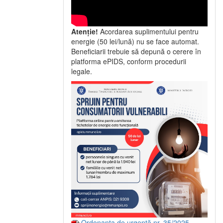
Atenție!
Acordarea suplimentului pentru
energie (50 lei/lună) nu se face automat.
Beneficiarii trebuie să depună o cerere în
platforma ePIDS, conform procedurii
legale.
Ordonanța de urgență nr. 35/2025