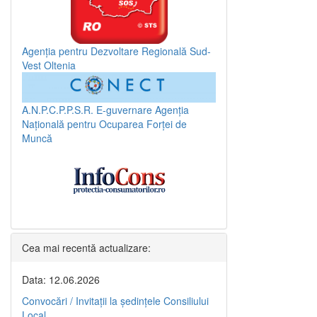
Agenția pentru Dezvoltare Regională Sud-
Vest Oltenia
A.N.P.C.P.P.S.R.
E-guvernare
Agenția
Națională pentru Ocuparea Forței de
Muncă
Cea mai recentă actualizare:
Data: 12.06.2026
Convocări / Invitaţii la şedinţele Consiliului
Local