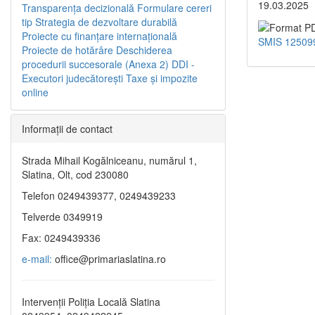
19.03.2025
Transparenţa decizională
Formulare cereri
tip
Strategia de dezvoltare durabilă
Proiecte cu finanţare internaţională
SMIS 12509
Proiecte de hotărâre
Deschiderea
procedurii succesorale (Anexa 2)
DDI -
Executori judecătorești
Taxe şi impozite
online
Informaţii de contact
Strada Mihail Kogălniceanu, numărul 1,
Slatina, Olt, cod 230080
Telefon 0249439377, 0249439233
Telverde 0349919
Fax: 0249439336
e-mail:
office@primariaslatina.ro
Intervenții Poliția Locală Slatina