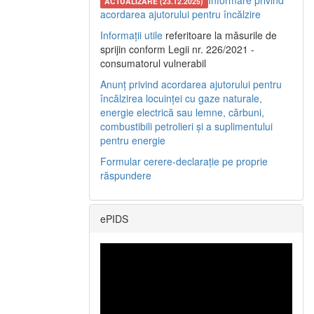
Informare privind
ACTUALIZARE (23.12.2025)
acordarea ajutorului pentru încălzire
Informații utile
referitoare la măsurile de
sprijin conform Legii nr. 226/2021 -
consumatorul vulnerabil
Anunț privind acordarea ajutorului pentru
încălzirea locuinței cu gaze naturale,
energie electrică sau lemne, cărbuni,
combustibili petrolieri și a suplimentului
pentru energie
Formular cerere-declarație pe proprie
răspundere
ePIDS