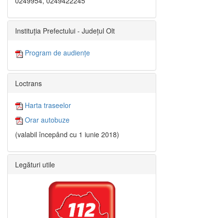
0249954, 0249422245
Instituția Prefectului - Județul Olt
Program de audiențe
Loctrans
Harta traseelor
Orar autobuze
(valabil începând cu 1 iunie 2018)
Legături utile