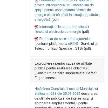
privind introducerea unui mecanism de
sprijin pentru consumatorii casnici de
energie electrică aflați în situația de sărăcie
energetică
(pdf)
Informații utile pentru beneficiarii
tichetului electronic de energie
(pdf)
Formular de solicitare a ajutorului
(conform platformei a
ePIDS
- Serviciul de
Telecomunicații Speciale - STS) (pdf)
Exproprierea pentru cauză de utilitate
publică pentru realizarea obiectivului
„Construire parcare supraetajată, Cartier
Eugen Ionescu”
Hotărârea Consiliului Local al Municipiului
Slatina nr. 261 din 25.06.2025
declararea
de utilitate publică și de interes local și
aprobarea amplasamentului pentru
lucrarea de utilitate publică de interes local