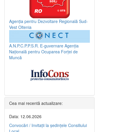
Agenția pentru Dezvoltare Regională Sud-
Vest Oltenia
A.N.P.C.P.P.S.R.
E-guvernare
Agenția
Națională pentru Ocuparea Forței de
Muncă
Cea mai recentă actualizare:
Data: 12.06.2026
Convocări / Invitaţii la şedinţele Consiliului
Local