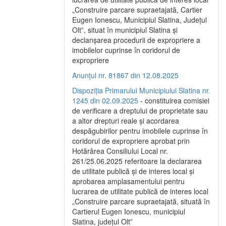
„Construire parcare supraetajată, Cartier
Eugen Ionescu, Municipiul Slatina, Județul
Olt”, situat în municipiul Slatina și
declanșarea procedurii de expropriere a
imobilelor cuprinse în coridorul de
expropriere
Anunțul nr. 81867 din 12.08.2025
Dispoziția Primarului Municipiului Slatina nr.
1245 din 02.09.2025
- constituirea comisiei
de verificare a dreptului de proprietate sau
a altor drepturi reale și acordarea
despăgubirilor pentru imobilele cuprinse în
coridorul de expropriere aprobat prin
Hotărârea Consiliului Local nr.
261/25.06.2025 referitoare la declararea
de utilitate publică și de interes local și
aprobarea amplasamentului pentru
lucrarea de utilitate publică de interes local
„Construire parcare supraetajată, situată în
Cartierul Eugen Ionescu, municipiul
Slatina, județul Olt”