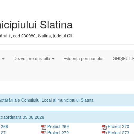
cipiului Slatina
rul 1, cod 230080, Slatina, județul Olt
ș
Dezvoltare durabilă
Evidența persoanelor
GHIȘEUL.
otărâri ale Consiliului Local al municipiului Slatina
xtraordinara 03.08.2026
t 268
Proiect 269
Proiect 270
t 271
Proiect 272
Proiect 273