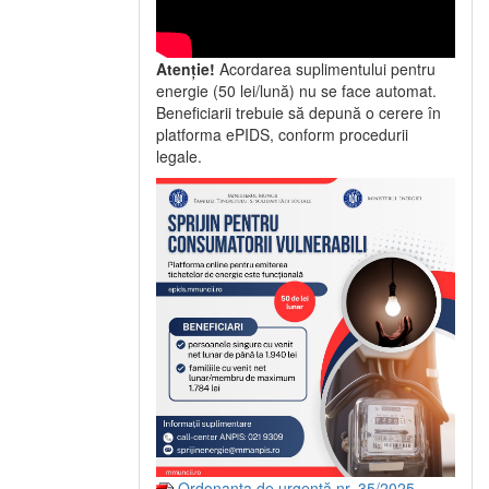
Atenție!
Acordarea suplimentului pentru
energie (50 lei/lună) nu se face automat.
Beneficiarii trebuie să depună o cerere în
platforma ePIDS, conform procedurii
legale.
Ordonanța de urgență nr. 35/2025