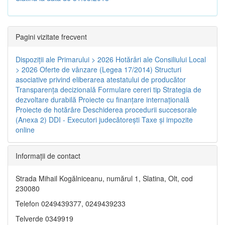
Pagini vizitate frecvent
Dispoziţii ale Primarului > 2026
Hotărâri ale Consiliului Local
> 2026
Oferte de vânzare (Legea 17/2014)
Structuri
asociative privind eliberarea atestatului de producător
Transparenţa decizională
Formulare cereri tip
Strategia de
dezvoltare durabilă
Proiecte cu finanţare internaţională
Proiecte de hotărâre
Deschiderea procedurii succesorale
(Anexa 2)
DDI - Executori judecătorești
Taxe şi impozite
online
Informaţii de contact
Strada Mihail Kogălniceanu, numărul 1, Slatina, Olt, cod
230080
Telefon 0249439377, 0249439233
Telverde 0349919