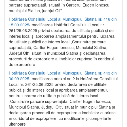
parcare supraetajată, situată în Cartierul Eugen Ionescu,
municipiul Slatina, județul Olt”
Hotărârea Consiliului Local al Municipiului Slatina nr. 416 din
15.09.2025
- modificarea Hotărârii Consiliului Local nr.
261/25.06.2025 privind declararea de utilitate publică și de
interes local și aprobarea amplasamentului pentru lucrarea
de utilitate publică de interes local „Construire parcare
supraetajată, Cartier Eugen Ionescu, Muncipiul Slatina,
Județul Olt”, situat în municipiul Slatina și declanșarea
procedurii de expropriere a imobilelor cuprinse în coridorul
de expropriere
Hotărârea Consiliului Local al Municipiului Slatina nr. 443 din
30.09.2025
- modificarea anexei nr. 2 la Hotărârea Consiliului
Local nr. 261/25.06.2025 privind declararea de utilitate
publică şi de interes local şi aprobarea amplasamentului
pentru lucrarea de utilitate publică de interes local
„Construire parcare supraetajată, Cartier Eugen Ionescu,
Muncipiul Slatina, Judeţul Olt”, situat în municipiul Slatina şi
declanşarea procedurii de expropriere a imobilelor cuprinse
în coridorul de expropriere, cu modificările şi completările
ulterioare