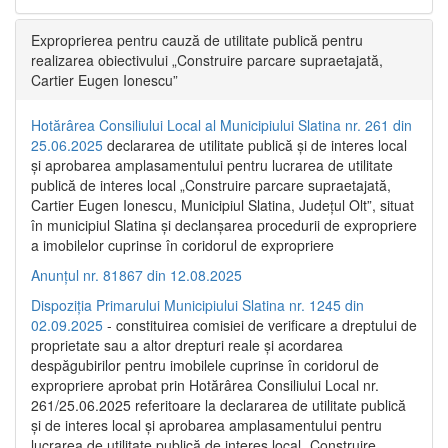
Exproprierea pentru cauză de utilitate publică pentru
realizarea obiectivului „Construire parcare supraetajată,
Cartier Eugen Ionescu”
Hotărârea Consiliului Local al Municipiului Slatina nr. 261 din
25.06.2025
declararea de utilitate publică și de interes local
și aprobarea amplasamentului pentru lucrarea de utilitate
publică de interes local „Construire parcare supraetajată,
Cartier Eugen Ionescu, Municipiul Slatina, Județul Olt”, situat
în municipiul Slatina și declanșarea procedurii de expropriere
a imobilelor cuprinse în coridorul de expropriere
Anunțul nr. 81867 din 12.08.2025
Dispoziția Primarului Municipiului Slatina nr. 1245 din
02.09.2025
- constituirea comisiei de verificare a dreptului de
proprietate sau a altor drepturi reale și acordarea
despăgubirilor pentru imobilele cuprinse în coridorul de
expropriere aprobat prin Hotărârea Consiliului Local nr.
261/25.06.2025 referitoare la declararea de utilitate publică
și de interes local și aprobarea amplasamentului pentru
lucrarea de utilitate publică de interes local „Construire