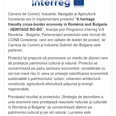
Camera de Comerț, Industrie, Navigație și Agricultură
Constanța are în implementare proiectul
“A heritage
friendly cross-border economy in România and Bulgaria
- HERITAGE RO-BG”
, finanțat prin Programul Interreg V-A
România - Bulgaria. Parteneriatul proiectului este format din
CCINA Constanța, care are calitate de leader de proiect, iar
Camera de Comerț și Industrie Dobrich din Bulgaria este
partener.
Proiectul își propune să promoveze un mediu de afaceri care
să protejeze patrimoniul cultural și natural. Proiectul se
concentrează pe patru sectoare economice, considerate cu
cel mai mare risc în ceea ce privește valorificarea economică
sustenabilă a patrimoniului: turism, urbanism-arhitectură-
construcții, agricultură-silvicultură-pășunat și energii
regenerabile.
Principalul rezultat al proiectului „Strategia de dezvoltare a
unei economii care protejează resursele naturale și culturale
în România și Bulgaria” se concentrează distinct pe
patrimoniul cultural și pe cel natural. Lucrarea este