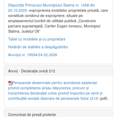
Dispoziția Primarului Municipiului Slatina nr. 1458 din
20.10.2025
- exproprierea imobilelor proprietate privată, care
constituie coridorul de expropriere, situate pe
amplasamentul lucrării de utilitate publică „Construire
parcare supraetajată, Cartier Eugen Ionescu, Municipiul
Slatina, Județul Olt”
Tabel cu imobilele și cu proprietarii
Hotărâri de stabilire a despăgubirilor
Anunțul nr. 18594/24.02.2026
Anunț - Declarația unică 212
Persoanele desemnate pentru acordarea asistenței
privind completarea și/sau depunerea, precum și
transmiterea declarației unice privind impozitul pe venit și
contribuțiile sociale datorare de persoanele fizice (212)
(pdf)
Comunicat de presă proiecte