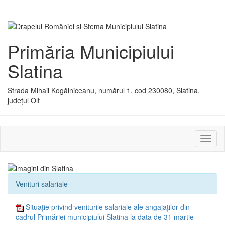
Primăria Municipiului
Slatina
Strada Mihail Kogălniceanu, numărul 1, cod 230080, Slatina,
județul Olt
Activ
sau
dezac
meniu
Venituri salariale
Situație privind veniturile salariale ale angajaților din
cadrul Primăriei municipiului Slatina la data de 31 martie