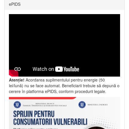
ePIDS
Atenție!
Acordarea suplimentului pentru energie (50
lei/lună) nu se face automat. Beneficiarii trebuie să depună o
cerere în platforma ePIDS, conform procedurii legale.