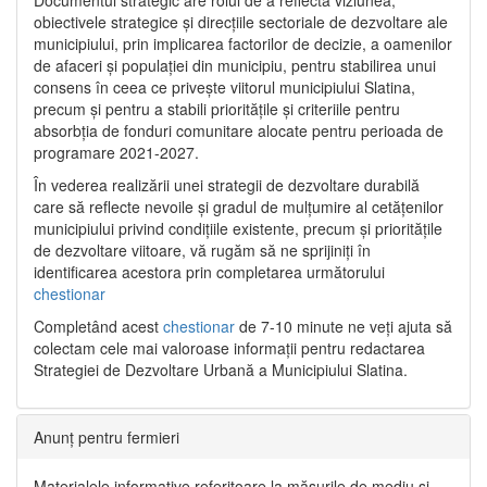
Documentul strategic are rolul de a reflecta viziunea,
obiectivele strategice și direcțiile sectoriale de dezvoltare ale
municipiului, prin implicarea factorilor de decizie, a oamenilor
de afaceri și populației din municipiu, pentru stabilirea unui
consens în ceea ce privește viitorul municipiului Slatina,
precum și pentru a stabili prioritățile și criteriile pentru
absorbția de fonduri comunitare alocate pentru perioada de
programare 2021-2027.
În vederea realizării unei strategii de dezvoltare durabilă
care să reflecte nevoile și gradul de mulțumire al cetățenilor
municipiului privind condițiile existente, precum și prioritățile
de dezvoltare viitoare, vă rugăm să ne sprijiniți în
identificarea acestora prin completarea următorului
chestionar
Completând acest
chestionar
de 7-10 minute ne veți ajuta să
colectam cele mai valoroase informații pentru redactarea
Strategiei de Dezvoltare Urbană a Municipiului Slatina.
Anunț pentru fermieri
Materialele informative referitoare la măsurile de mediu și