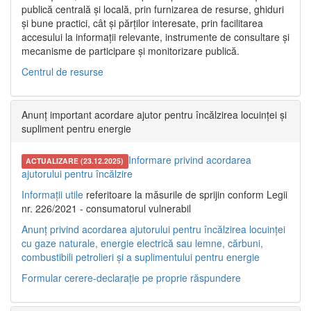
publică centrală și locală, prin furnizarea de resurse, ghiduri
și bune practici, cât și părților interesate, prin facilitarea
accesului la informații relevante, instrumente de consultare și
mecanisme de participare și monitorizare publică.
Centrul de resurse
Anunț important acordare ajutor pentru încălzirea locuinței și
supliment pentru energie
Informare privind acordarea
ACTUALIZARE (23.12.2025)
ajutorului pentru încălzire
Informații utile
referitoare la măsurile de sprijin conform Legii
nr. 226/2021 - consumatorul vulnerabil
Anunț privind acordarea ajutorului pentru încălzirea locuinței
cu gaze naturale, energie electrică sau lemne, cărbuni,
combustibili petrolieri și a suplimentului pentru energie
Formular cerere-declarație pe proprie răspundere