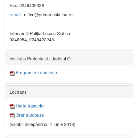
Fax: 0249439336
e-mail:
office@primariaslatina.ro
Intervenții Poliția Locală Slatina
0249954, 0249422245
Instituția Prefectului - Județul Olt
Program de audiențe
Loctrans
Harta traseelor
Orar autobuze
(valabil începând cu 1 iunie 2018)