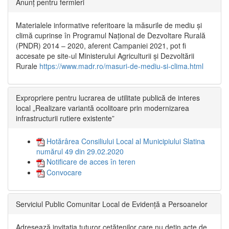
Anunț pentru fermieri
Materialele informative referitoare la măsurile de mediu și
climă cuprinse în Programul Național de Dezvoltare Rurală
(PNDR) 2014 – 2020, aferent Campaniei 2021, pot fi
accesate pe site-ul Ministerului Agriculturii și Dezvoltării
Rurale
https://www.madr.ro/masuri-de-mediu-si-clima.html
Expropriere pentru lucrarea de utilitate publică de interes
local „Realizare variantă ocolitoare prin modernizarea
infrastructurii rutiere existente”
Hotărârea Consiliului Local al Municipiului Slatina
numărul 49 din 29.02.2020
Notificare de acces în teren
Convocare
Serviciul Public Comunitar Local de Evidență a Persoanelor
Adresează invitația tuturor cetățenilor care nu dețin acte de