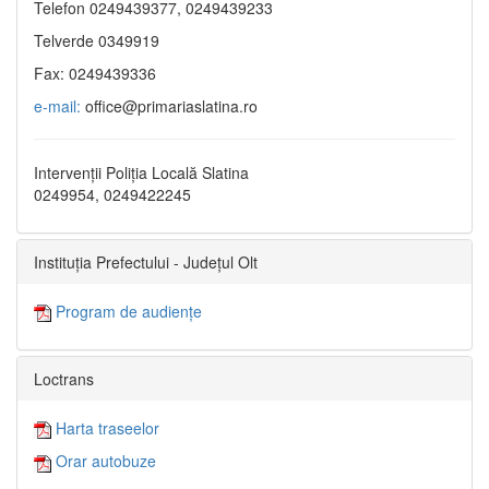
Telefon 0249439377, 0249439233
Telverde 0349919
Fax: 0249439336
e-mail:
office@primariaslatina.ro
Intervenții Poliția Locală Slatina
0249954, 0249422245
Instituția Prefectului - Județul Olt
Program de audiențe
Loctrans
Harta traseelor
Orar autobuze