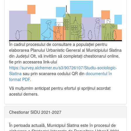
În cadrul procesului de consultare a populaţiei pentru
elaborarea Planului Urbanistic General al Municipiului Slatina
din Județul Olt, vă invităm să completați chestionarul online,
fie prin accesarea link-ului
https://survey.alchemer.eu/s3/90726107/Studiu-sociologic-
Slatina
sau prin scanarea codului QR din
documentul în
format PDF
.
Vă mulţumim anticipat pentru efortul şi sprijinul acordat
acestui demers.
Chestionar SIDU 2021-2027
În perioada actuală, Municipiul Slatina este în procesul de
elaborare a Strategiei Integrate de Dezvoltare Urbană 2021‐