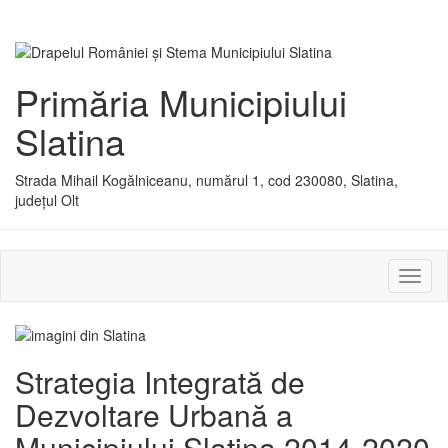
Primăria Municipiului
Slatina
Strada Mihail Kogălniceanu, numărul 1, cod 230080, Slatina,
județul Olt
Activ
sau
dezac
meniu
Strategia Integrată de
Dezvoltare Urbană a
Municipiului Slatina 2014-2020