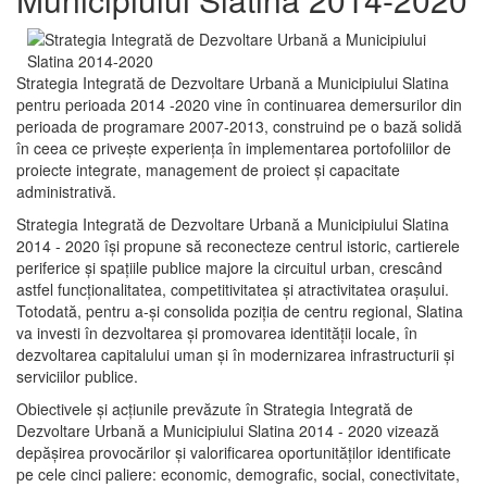
Strategia Integrată de Dezvoltare Urbană a Municipiului Slatina
pentru perioada 2014 -2020 vine în continuarea demersurilor din
perioada de programare 2007-2013, construind pe o bază solidă
în ceea ce priveşte experienţa în implementarea portofoliilor de
proiecte integrate, management de proiect și capacitate
administrativă.
Strategia Integrată de Dezvoltare Urbană a Municipiului Slatina
2014 - 2020 își propune să reconecteze centrul istoric, cartierele
periferice şi spaţiile publice majore la circuitul urban, crescând
astfel funcţionalitatea, competitivitatea şi atractivitatea oraşului.
Totodată, pentru a-şi consolida poziţia de centru regional, Slatina
va investi în dezvoltarea şi promovarea identităţii locale, în
dezvoltarea capitalului uman şi în modernizarea infrastructurii şi
serviciilor publice.
Obiectivele şi acţiunile prevăzute în Strategia Integrată de
Dezvoltare Urbană a Municipiului Slatina 2014 - 2020 vizează
depășirea provocărilor şi valorificarea oportunităţilor identificate
pe cele cinci paliere: economic, demografic, social, conectivitate,