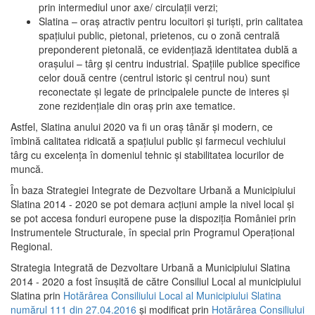
prin intermediul unor axe/ circulații verzi;
Slatina – oraş atractiv pentru locuitori şi turişti, prin calitatea
spaţiului public, pietonal, prietenos, cu o zonă centrală
preponderent pietonală, ce evidenţiază identitatea dublă a
oraşului – târg şi centru industrial. Spaţiile publice specifice
celor două centre (centrul istoric şi centrul nou) sunt
reconectate şi legate de principalele puncte de interes şi
zone rezidenţiale din oraş prin axe tematice.
Astfel, Slatina anului 2020 va fi un oraş tânăr şi modern, ce
îmbină calitatea ridicată a spaţiului public şi farmecul vechiului
târg cu excelenţa în domeniul tehnic şi stabilitatea locurilor de
muncă.
În baza Strategiei Integrate de Dezvoltare Urbană a Municipiului
Slatina 2014 - 2020 se pot demara acţiuni ample la nivel local şi
se pot accesa fonduri europene puse la dispoziţia României prin
Instrumentele Structurale, în special prin Programul Operațional
Regional.
Strategia Integrată de Dezvoltare Urbană a Municipiului Slatina
2014 - 2020 a fost însuşită de către Consiliul Local al municipiului
Slatina prin
Hotărârea Consiliului Local al Municipiului Slatina
numărul 111 din 27.04.2016
și modificat prin
Hotărârea Consiliului