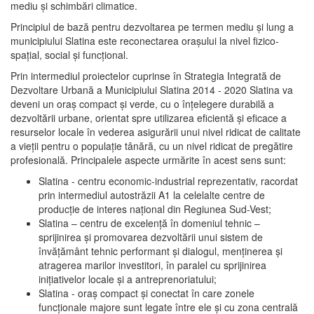
mediu şi schimbări climatice.
Principiul de bază pentru dezvoltarea pe termen mediu şi lung a
municipiului Slatina este reconectarea oraşului la nivel fizico-
spaţial, social şi funcţional.
Prin intermediul proiectelor cuprinse în Strategia Integrată de
Dezvoltare Urbană a Municipiului Slatina 2014 - 2020 Slatina va
deveni un oraş compact şi verde, cu o înţelegere durabilă a
dezvoltării urbane, orientat spre utilizarea eficientă şi eficace a
resurselor locale în vederea asigurării unui nivel ridicat de calitate
a vieţii pentru o populaţie tânără, cu un nivel ridicat de pregătire
profesională. Principalele aspecte urmărite în acest sens sunt:
Slatina - centru economic-industrial reprezentativ, racordat
prin intermediul autostrăzii A1 la celelalte centre de
producţie de interes naţional din Regiunea Sud-Vest;
Slatina – centru de excelenţă în domeniul tehnic –
sprijinirea şi promovarea dezvoltării unui sistem de
învăţământ tehnic performant şi dialogul, menţinerea şi
atragerea marilor investitori, în paralel cu sprijinirea
iniţiativelor locale şi a antreprenoriatului;
Slatina - oraş compact şi conectat în care zonele
funcţionale majore sunt legate între ele şi cu zona centrală