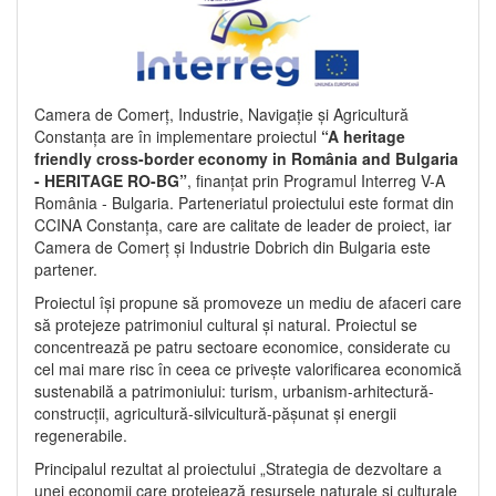
Camera de Comerț, Industrie, Navigație și Agricultură
Constanța are în implementare proiectul
“A heritage
friendly cross-border economy in România and Bulgaria
- HERITAGE RO-BG”
, finanțat prin Programul Interreg V-A
România - Bulgaria. Parteneriatul proiectului este format din
CCINA Constanța, care are calitate de leader de proiect, iar
Camera de Comerț și Industrie Dobrich din Bulgaria este
partener.
Proiectul își propune să promoveze un mediu de afaceri care
să protejeze patrimoniul cultural și natural. Proiectul se
concentrează pe patru sectoare economice, considerate cu
cel mai mare risc în ceea ce privește valorificarea economică
sustenabilă a patrimoniului: turism, urbanism-arhitectură-
construcții, agricultură-silvicultură-pășunat și energii
regenerabile.
Principalul rezultat al proiectului „Strategia de dezvoltare a
unei economii care protejează resursele naturale și culturale