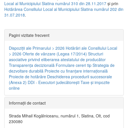
Local al Municipiului Slatina numărul 310 din 28.11.2017
și prin
Hotărârea Consiliului Local al Municipiului Slatina numărul 202 din
31.07.2018
.
Pagini vizitate frecvent
Dispoziţii ale Primarului > 2026
Hotărâri ale Consiliului Local
> 2026
Oferte de vânzare (Legea 17/2014)
Structuri
asociative privind eliberarea atestatului de producător
Transparenţa decizională
Formulare cereri tip
Strategia de
dezvoltare durabilă
Proiecte cu finanţare internaţională
Proiecte de hotărâre
Deschiderea procedurii succesorale
(Anexa 2)
DDI - Executori judecătorești
Taxe şi impozite
online
Informaţii de contact
Strada Mihail Kogălniceanu, numărul 1, Slatina, Olt, cod
230080