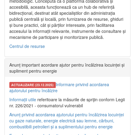
metodologic. Concepută ca o platformă colaborativă și
accesibilă, aceasta funcționează ca un hub de referință
bidirecțional, destinat atât specialiștilor din administrația
publică centrală și locală, prin furnizarea de resurse, ghiduri
și bune practici, cât și părților interesate, prin facilitarea
accesului la informații relevante, instrumente de consultare și
mecanisme de participare și monitorizare publică.
Centrul de resurse
Anunț important acordare ajutor pentru încălzirea locuinței și
supliment pentru energie
Informare privind acordarea
ACTUALIZARE (23.12.2025)
ajutorului pentru încălzire
Informații utile
referitoare la măsurile de sprijin conform Legii
nr. 226/2021 - consumatorul vulnerabil
Anunț privind acordarea ajutorului pentru încălzirea locuinței
cu gaze naturale, energie electrică sau lemne, cărbuni,
combustibili petrolieri și a suplimentului pentru energie