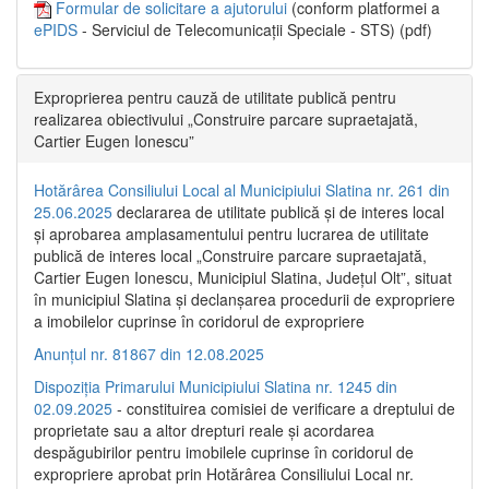
Formular de solicitare a ajutorului
(conform platformei a
ePIDS
- Serviciul de Telecomunicații Speciale - STS) (pdf)
Exproprierea pentru cauză de utilitate publică pentru
realizarea obiectivului „Construire parcare supraetajată,
Cartier Eugen Ionescu”
Hotărârea Consiliului Local al Municipiului Slatina nr. 261 din
25.06.2025
declararea de utilitate publică și de interes local
și aprobarea amplasamentului pentru lucrarea de utilitate
publică de interes local „Construire parcare supraetajată,
Cartier Eugen Ionescu, Municipiul Slatina, Județul Olt”, situat
în municipiul Slatina și declanșarea procedurii de expropriere
a imobilelor cuprinse în coridorul de expropriere
Anunțul nr. 81867 din 12.08.2025
Dispoziția Primarului Municipiului Slatina nr. 1245 din
02.09.2025
- constituirea comisiei de verificare a dreptului de
proprietate sau a altor drepturi reale și acordarea
despăgubirilor pentru imobilele cuprinse în coridorul de
expropriere aprobat prin Hotărârea Consiliului Local nr.