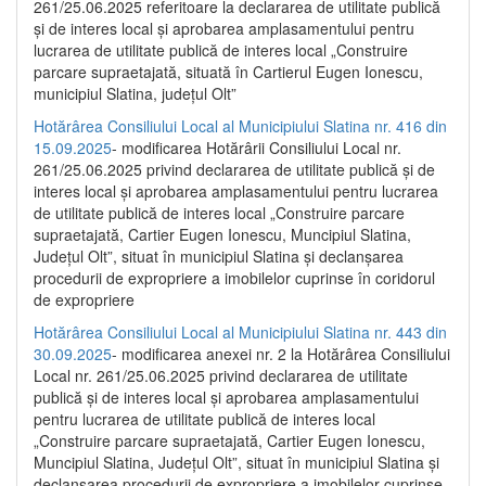
261/25.06.2025 referitoare la declararea de utilitate publică
și de interes local și aprobarea amplasamentului pentru
lucrarea de utilitate publică de interes local „Construire
parcare supraetajată, situată în Cartierul Eugen Ionescu,
municipiul Slatina, județul Olt”
Hotărârea Consiliului Local al Municipiului Slatina nr. 416 din
15.09.2025
- modificarea Hotărârii Consiliului Local nr.
261/25.06.2025 privind declararea de utilitate publică și de
interes local și aprobarea amplasamentului pentru lucrarea
de utilitate publică de interes local „Construire parcare
supraetajată, Cartier Eugen Ionescu, Muncipiul Slatina,
Județul Olt”, situat în municipiul Slatina și declanșarea
procedurii de expropriere a imobilelor cuprinse în coridorul
de expropriere
Hotărârea Consiliului Local al Municipiului Slatina nr. 443 din
30.09.2025
- modificarea anexei nr. 2 la Hotărârea Consiliului
Local nr. 261/25.06.2025 privind declararea de utilitate
publică şi de interes local şi aprobarea amplasamentului
pentru lucrarea de utilitate publică de interes local
„Construire parcare supraetajată, Cartier Eugen Ionescu,
Muncipiul Slatina, Judeţul Olt”, situat în municipiul Slatina şi
declanşarea procedurii de expropriere a imobilelor cuprinse