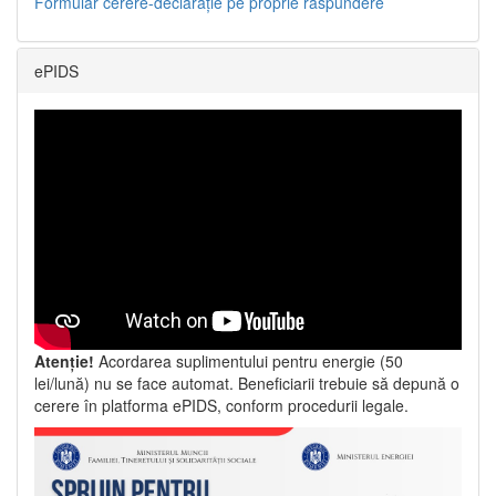
Formular cerere-declarație pe proprie răspundere
ePIDS
Atenție!
Acordarea suplimentului pentru energie (50
lei/lună) nu se face automat. Beneficiarii trebuie să depună o
cerere în platforma ePIDS, conform procedurii legale.