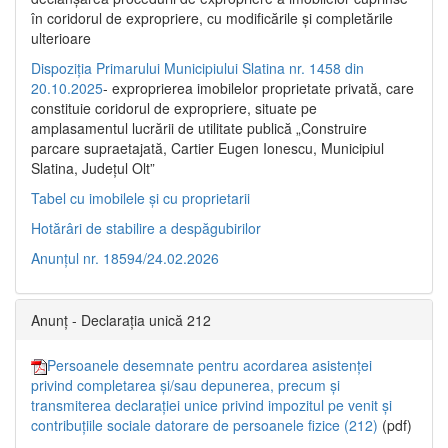
în coridorul de expropriere, cu modificările şi completările
ulterioare
Dispoziția Primarului Municipiului Slatina nr. 1458 din
20.10.2025
- exproprierea imobilelor proprietate privată, care
constituie coridorul de expropriere, situate pe
amplasamentul lucrării de utilitate publică „Construire
parcare supraetajată, Cartier Eugen Ionescu, Municipiul
Slatina, Județul Olt”
Tabel cu imobilele și cu proprietarii
Hotărâri de stabilire a despăgubirilor
Anunțul nr. 18594/24.02.2026
Anunț - Declarația unică 212
Persoanele desemnate pentru acordarea asistenței
privind completarea și/sau depunerea, precum și
transmiterea declarației unice privind impozitul pe venit și
contribuțiile sociale datorare de persoanele fizice (212)
(pdf)