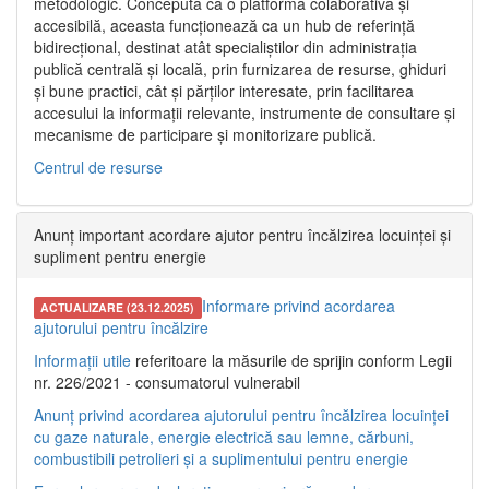
metodologic. Concepută ca o platformă colaborativă și
accesibilă, aceasta funcționează ca un hub de referință
bidirecțional, destinat atât specialiștilor din administrația
publică centrală și locală, prin furnizarea de resurse, ghiduri
și bune practici, cât și părților interesate, prin facilitarea
accesului la informații relevante, instrumente de consultare și
mecanisme de participare și monitorizare publică.
Centrul de resurse
Anunț important acordare ajutor pentru încălzirea locuinței și
supliment pentru energie
Informare privind acordarea
ACTUALIZARE (23.12.2025)
ajutorului pentru încălzire
Informații utile
referitoare la măsurile de sprijin conform Legii
nr. 226/2021 - consumatorul vulnerabil
Anunț privind acordarea ajutorului pentru încălzirea locuinței
cu gaze naturale, energie electrică sau lemne, cărbuni,
combustibili petrolieri și a suplimentului pentru energie