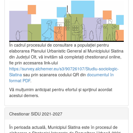
În cadrul procesului de consultare a populaţiei pentru
elaborarea Planului Urbanistic General al Municipiului Slatina
din Județul Olt, vă invităm să completați chestionarul online,
fie prin accesarea link-ului
https://survey.alchemer.eu/s3/90726107/Studiu-sociologic-
Slatina
sau prin scanarea codului QR din
documentul în
format PDF
.
Vă mulţumim anticipat pentru efortul şi sprijinul acordat
acestui demers.
Chestionar SIDU 2021-2027
În perioada actuală, Municipiul Slatina este în procesul de
elaborare a Strategiei Integrate de Dezvoltare Urbană 2021‐