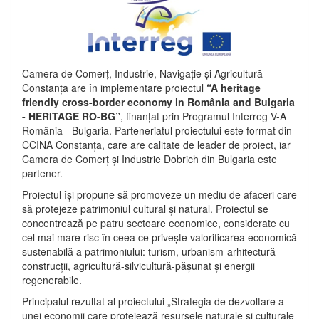
Camera de Comerț, Industrie, Navigație și Agricultură
Constanța are în implementare proiectul
“A heritage
friendly cross-border economy in România and Bulgaria
- HERITAGE RO-BG”
, finanțat prin Programul Interreg V-A
România - Bulgaria. Parteneriatul proiectului este format din
CCINA Constanța, care are calitate de leader de proiect, iar
Camera de Comerț și Industrie Dobrich din Bulgaria este
partener.
Proiectul își propune să promoveze un mediu de afaceri care
să protejeze patrimoniul cultural și natural. Proiectul se
concentrează pe patru sectoare economice, considerate cu
cel mai mare risc în ceea ce privește valorificarea economică
sustenabilă a patrimoniului: turism, urbanism-arhitectură-
construcții, agricultură-silvicultură-pășunat și energii
regenerabile.
Principalul rezultat al proiectului „Strategia de dezvoltare a
unei economii care protejează resursele naturale și culturale