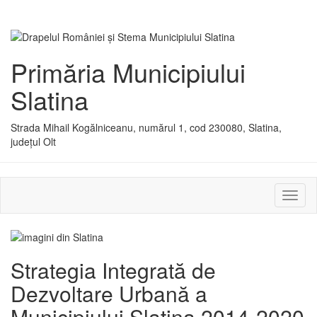
Primăria Municipiului
Slatina
Strada Mihail Kogălniceanu, numărul 1, cod 230080, Slatina,
județul Olt
Activ
sau
dezac
meniu
Strategia Integrată de
Dezvoltare Urbană a
Municipiului Slatina 2014-2020