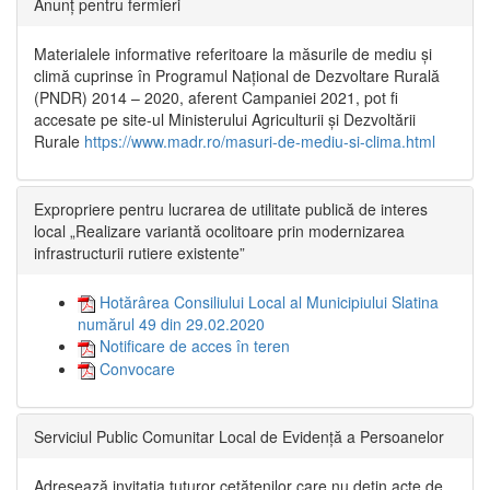
Anunț pentru fermieri
Materialele informative referitoare la măsurile de mediu și
climă cuprinse în Programul Național de Dezvoltare Rurală
(PNDR) 2014 – 2020, aferent Campaniei 2021, pot fi
accesate pe site-ul Ministerului Agriculturii și Dezvoltării
Rurale
https://www.madr.ro/masuri-de-mediu-si-clima.html
Expropriere pentru lucrarea de utilitate publică de interes
local „Realizare variantă ocolitoare prin modernizarea
infrastructurii rutiere existente”
Hotărârea Consiliului Local al Municipiului Slatina
numărul 49 din 29.02.2020
Notificare de acces în teren
Convocare
Serviciul Public Comunitar Local de Evidență a Persoanelor
Adresează invitația tuturor cetățenilor care nu dețin acte de