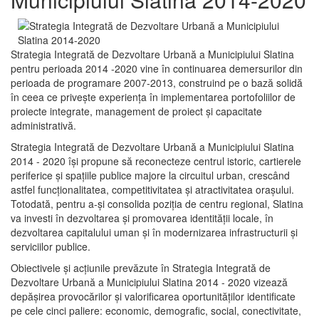
Strategia Integrată de Dezvoltare Urbană a Municipiului Slatina
pentru perioada 2014 -2020 vine în continuarea demersurilor din
perioada de programare 2007-2013, construind pe o bază solidă
în ceea ce priveşte experienţa în implementarea portofoliilor de
proiecte integrate, management de proiect și capacitate
administrativă.
Strategia Integrată de Dezvoltare Urbană a Municipiului Slatina
2014 - 2020 își propune să reconecteze centrul istoric, cartierele
periferice şi spaţiile publice majore la circuitul urban, crescând
astfel funcţionalitatea, competitivitatea şi atractivitatea oraşului.
Totodată, pentru a-şi consolida poziţia de centru regional, Slatina
va investi în dezvoltarea şi promovarea identităţii locale, în
dezvoltarea capitalului uman şi în modernizarea infrastructurii şi
serviciilor publice.
Obiectivele şi acţiunile prevăzute în Strategia Integrată de
Dezvoltare Urbană a Municipiului Slatina 2014 - 2020 vizează
depășirea provocărilor şi valorificarea oportunităţilor identificate
pe cele cinci paliere: economic, demografic, social, conectivitate,