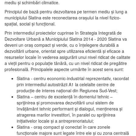
mediu şi schimbări climatice.
Principiul de bază pentru dezvoltarea pe termen mediu şi lung a
municipiului Slatina este reconectarea oraşului la nivel fizico-
spaţial, social şi funcţional.
Prin intermediul proiectelor cuprinse în Strategia Integrată de
Dezvoltare Urbană a Municipiului Slatina 2014 - 2020 Slatina va
deveni un oraş compact şi verde, cu o înţelegere durabilă a
dezvoltării urbane, orientat spre utilizarea eficientă şi eficace a
resurselor locale în vederea asigurării unui nivel ridicat de calitate
a vieţii pentru o populaţie tânără, cu un nivel ridicat de pregătire
profesională. Principalele aspecte urmărite în acest sens sunt:
Slatina - centru economic-industrial reprezentativ, racordat
prin intermediul autostrăzii A1 la celelalte centre de
producţie de interes naţional din Regiunea Sud-Vest;
Slatina – centru de excelenţă în domeniul tehnic –
sprijinirea şi promovarea dezvoltării unui sistem de
învăţământ tehnic performant şi dialogul, menţinerea şi
atragerea marilor investitori, în paralel cu sprijinirea
iniţiativelor locale şi a antreprenoriatului;
Slatina - oraş compact şi conectat în care zonele
funcţionale majore sunt legate între ele şi cu zona centrală