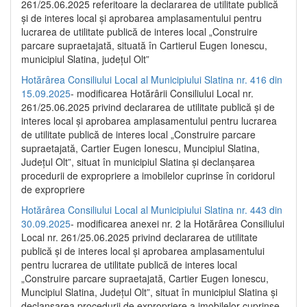
261/25.06.2025 referitoare la declararea de utilitate publică
și de interes local și aprobarea amplasamentului pentru
lucrarea de utilitate publică de interes local „Construire
parcare supraetajată, situată în Cartierul Eugen Ionescu,
municipiul Slatina, județul Olt”
Hotărârea Consiliului Local al Municipiului Slatina nr. 416 din
15.09.2025
- modificarea Hotărârii Consiliului Local nr.
261/25.06.2025 privind declararea de utilitate publică și de
interes local și aprobarea amplasamentului pentru lucrarea
de utilitate publică de interes local „Construire parcare
supraetajată, Cartier Eugen Ionescu, Muncipiul Slatina,
Județul Olt”, situat în municipiul Slatina și declanșarea
procedurii de expropriere a imobilelor cuprinse în coridorul
de expropriere
Hotărârea Consiliului Local al Municipiului Slatina nr. 443 din
30.09.2025
- modificarea anexei nr. 2 la Hotărârea Consiliului
Local nr. 261/25.06.2025 privind declararea de utilitate
publică şi de interes local şi aprobarea amplasamentului
pentru lucrarea de utilitate publică de interes local
„Construire parcare supraetajată, Cartier Eugen Ionescu,
Muncipiul Slatina, Judeţul Olt”, situat în municipiul Slatina şi
declanşarea procedurii de expropriere a imobilelor cuprinse