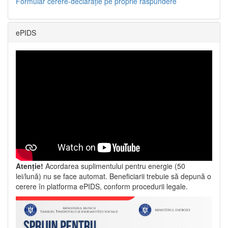
Formular cerere-declarație pe proprie răspundere
ePIDS
Atenție!
Acordarea suplimentului pentru energie (50
lei/lună) nu se face automat. Beneficiarii trebuie să depună o
cerere în platforma ePIDS, conform procedurii legale.