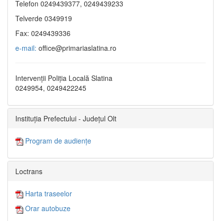
Telefon 0249439377, 0249439233
Telverde 0349919
Fax: 0249439336
e-mail:
office@primariaslatina.ro
Intervenții Poliția Locală Slatina
0249954, 0249422245
Instituția Prefectului - Județul Olt
Program de audiențe
Loctrans
Harta traseelor
Orar autobuze