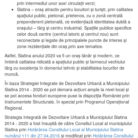
prin intermediul unor axe/ circulații verzi;
Slatina – oraş atractiv pentru locuitori şi turişti, prin calitatea
spaţiului public, pietonal, prietenos, cu o zonă centrală
preponderent pietonală, ce evidenţiază identitatea dublă a
oraşului – târg şi centru industrial. Spaţiile publice specifice
celor două centre (centrul istoric şi centrul nou) sunt
reconectate şi legate de principalele puncte de interes şi
zone rezidenţiale din oraş prin axe tematice.
Astfel, Slatina anului 2020 va fi un oraş tânăr şi modern, ce
îmbină calitatea ridicată a spaţiului public şi farmecul vechiului
târg cu excelenţa în domeniul tehnic şi stabilitatea locurilor de
muncă.
În baza Strategiei Integrate de Dezvoltare Urbană a Municipiului
Slatina 2014 - 2020 se pot demara acţiuni ample la nivel local şi
se pot accesa fonduri europene puse la dispoziţia României prin
Instrumentele Structurale, în special prin Programul Operațional
Regional.
Strategia Integrată de Dezvoltare Urbană a Municipiului Slatina
2014 - 2020 a fost însuşită de către Consiliul Local al municipiului
Slatina prin
Hotărârea Consiliului Local al Municipiului Slatina
numărul 111 din 27.04.2016
și modificat prin
Hotărârea Consiliului