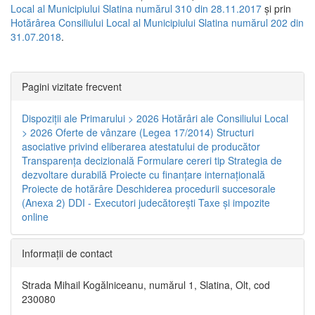
Local al Municipiului Slatina numărul 310 din 28.11.2017
și prin
Hotărârea Consiliului Local al Municipiului Slatina numărul 202 din
31.07.2018
.
Pagini vizitate frecvent
Dispoziţii ale Primarului > 2026
Hotărâri ale Consiliului Local
> 2026
Oferte de vânzare (Legea 17/2014)
Structuri
asociative privind eliberarea atestatului de producător
Transparenţa decizională
Formulare cereri tip
Strategia de
dezvoltare durabilă
Proiecte cu finanţare internaţională
Proiecte de hotărâre
Deschiderea procedurii succesorale
(Anexa 2)
DDI - Executori judecătorești
Taxe şi impozite
online
Informaţii de contact
Strada Mihail Kogălniceanu, numărul 1, Slatina, Olt, cod
230080