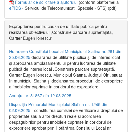
Formular de solicitare a ajutorului
(conform platformei a
ePIDS
- Serviciul de Telecomunicații Speciale - STS) (pdf)
Exproprierea pentru cauză de utilitate publică pentru
realizarea obiectivului „Construire parcare supraetajată,
Cartier Eugen Ionescu”
Hotărârea Consiliului Local al Municipiului Slatina nr. 261 din
25.06.2025
declararea de utilitate publică și de interes local
și aprobarea amplasamentului pentru lucrarea de utilitate
publică de interes local „Construire parcare supraetajată,
Cartier Eugen Ionescu, Municipiul Slatina, Județul Olt”, situat
în municipiul Slatina și declanșarea procedurii de expropriere
a imobilelor cuprinse în coridorul de expropriere
Anunțul nr. 81867 din 12.08.2025
Dispoziția Primarului Municipiului Slatina nr. 1245 din
02.09.2025
- constituirea comisiei de verificare a dreptului de
proprietate sau a altor drepturi reale și acordarea
despăgubirilor pentru imobilele cuprinse în coridorul de
expropriere aprobat prin Hotărârea Consiliului Local nr.