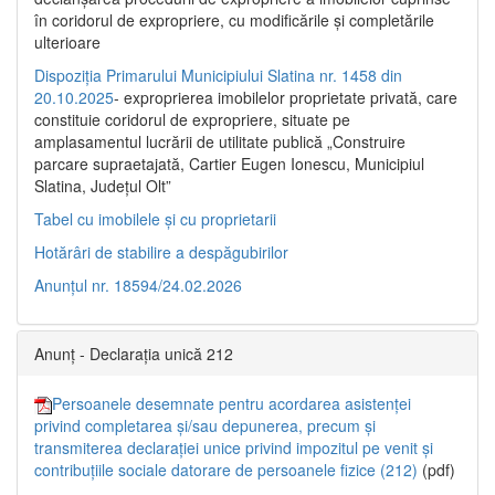
în coridorul de expropriere, cu modificările şi completările
ulterioare
Dispoziția Primarului Municipiului Slatina nr. 1458 din
20.10.2025
- exproprierea imobilelor proprietate privată, care
constituie coridorul de expropriere, situate pe
amplasamentul lucrării de utilitate publică „Construire
parcare supraetajată, Cartier Eugen Ionescu, Municipiul
Slatina, Județul Olt”
Tabel cu imobilele și cu proprietarii
Hotărâri de stabilire a despăgubirilor
Anunțul nr. 18594/24.02.2026
Anunț - Declarația unică 212
Persoanele desemnate pentru acordarea asistenței
privind completarea și/sau depunerea, precum și
transmiterea declarației unice privind impozitul pe venit și
contribuțiile sociale datorare de persoanele fizice (212)
(pdf)