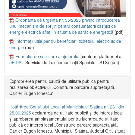
Ordonanța de urgență nr. 35/2025 privind introducerea
unui mecanism de sprijin pentru consumatorii casnici de
energie electrică aflați în situația de sărăcie energetică
(pdf)
Informații utile pentru beneficiarii tichetului electronic de
energie
(pdf)
Formular de solicitare a ajutorului
(conform platformei a
ePIDS
- Serviciul de Telecomunicații Speciale - STS) (pdf)
Exproprierea pentru cauză de utilitate publică pentru
realizarea obiectivului „Construire parcare supraetajată,
Cartier Eugen Ionescu”
Hotărârea Consiliului Local al Municipiului Slatina nr. 261 din
25.06.2025
declararea de utilitate publică și de interes local
și aprobarea amplasamentului pentru lucrarea de utilitate
publică de interes local „Construire parcare supraetajată,
Cartier Eugen Ionescu, Municipiul Slatina, Județul Olt”, situat