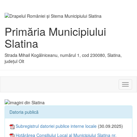
Primăria Municipiului
Slatina
Strada Mihail Kogălniceanu, numărul 1, cod 230080, Slatina,
județul Olt
Activ
sau
dezac
meniu
Datoria publică
Subregistrul datoriei publice interne locale
(30.09.2025)
Hotărârea Consiliului Local al Municipiului Slatina nr.