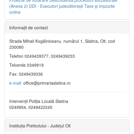
(Anexa 2)
DDI - Executori judecătorești
Taxe şi impozite
online
Informaţii de contact
Strada Mihail Kogălniceanu, numărul 1, Slatina, Olt, cod
230080
Telefon 0249439377, 0249439233
Telverde 0349919
Fax: 0249439336
e-mail:
office@primariaslatina.ro
Intervenții Poliția Locală Slatina
0249954, 0249422245
Instituția Prefectului - Județul Olt