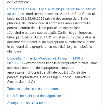
de expropriere
Hotărârea Consiliului Local al Municipiului Slatina nr. 443 din
30.09.2025
- modificarea anexei nr. 2 la Hotărârea Consiliului
Local nr. 261/25.06.2025 privind declararea de utilitate
publică şi de interes local şi aprobarea amplasamentului
pentru lucrarea de utilitate publică de interes local
„Construire parcare supraetajată, Cartier Eugen Ionescu,
Muncipiul Slatina, Judeţul Olt”, situat în municipiul Slatina şi
declanşarea procedurii de expropriere a imobilelor cuprinse
în coridorul de expropriere, cu modificările şi completările
ulterioare
Dispoziția Primarului Municipiului Slatina nr. 1458 din
20.10.2025
- exproprierea imobilelor proprietate privată, care
constituie coridorul de expropriere, situate pe
amplasamentul lucrării de utilitate publică „Construire
parcare supraetajată, Cartier Eugen Ionescu, Municipiul
Slatina, Județul Olt”
Tabel cu imobilele și cu proprietarii
Hotărâri de stabilire a despăgubirilor
Anunțul nr. 18594/24.02.2026