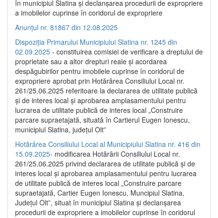
în municipiul Slatina și declanșarea procedurii de expropriere
a imobilelor cuprinse în coridorul de expropriere
Anunțul nr. 81867 din 12.08.2025
Dispoziția Primarului Municipiului Slatina nr. 1245 din
02.09.2025
- constituirea comisiei de verificare a dreptului de
proprietate sau a altor drepturi reale și acordarea
despăgubirilor pentru imobilele cuprinse în coridorul de
expropriere aprobat prin Hotărârea Consiliului Local nr.
261/25.06.2025 referitoare la declararea de utilitate publică
și de interes local și aprobarea amplasamentului pentru
lucrarea de utilitate publică de interes local „Construire
parcare supraetajată, situată în Cartierul Eugen Ionescu,
municipiul Slatina, județul Olt”
Hotărârea Consiliului Local al Municipiului Slatina nr. 416 din
15.09.2025
- modificarea Hotărârii Consiliului Local nr.
261/25.06.2025 privind declararea de utilitate publică și de
interes local și aprobarea amplasamentului pentru lucrarea
de utilitate publică de interes local „Construire parcare
supraetajată, Cartier Eugen Ionescu, Muncipiul Slatina,
Județul Olt”, situat în municipiul Slatina și declanșarea
procedurii de expropriere a imobilelor cuprinse în coridorul