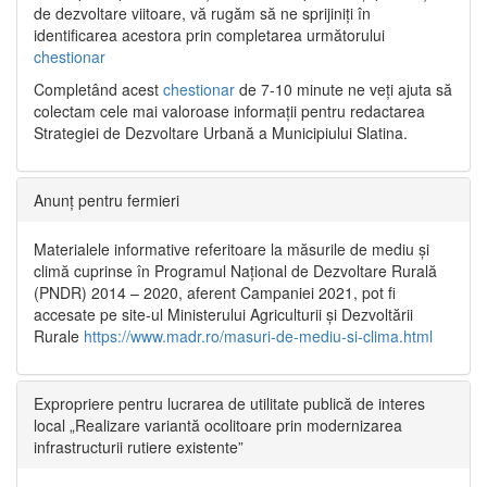
de dezvoltare viitoare, vă rugăm să ne sprijiniți în
identificarea acestora prin completarea următorului
chestionar
Completând acest
chestionar
de 7-10 minute ne veți ajuta să
colectam cele mai valoroase informații pentru redactarea
Strategiei de Dezvoltare Urbană a Municipiului Slatina.
Anunț pentru fermieri
Materialele informative referitoare la măsurile de mediu și
climă cuprinse în Programul Național de Dezvoltare Rurală
(PNDR) 2014 – 2020, aferent Campaniei 2021, pot fi
accesate pe site-ul Ministerului Agriculturii și Dezvoltării
Rurale
https://www.madr.ro/masuri-de-mediu-si-clima.html
Expropriere pentru lucrarea de utilitate publică de interes
local „Realizare variantă ocolitoare prin modernizarea
infrastructurii rutiere existente”