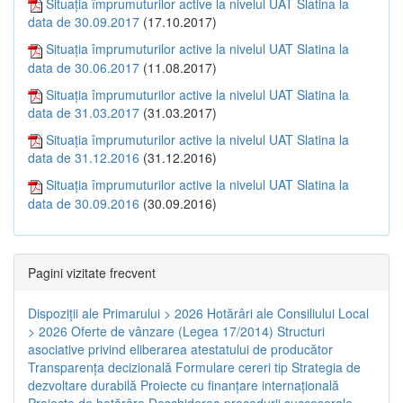
Situația împrumuturilor active la nivelul UAT Slatina la
data de 30.09.2017
(17.10.2017)
Situația împrumuturilor active la nivelul UAT Slatina la
data de 30.06.2017
(11.08.2017)
Situația împrumuturilor active la nivelul UAT Slatina la
data de 31.03.2017
(31.03.2017)
Situația împrumuturilor active la nivelul UAT Slatina la
data de 31.12.2016
(31.12.2016)
Situația împrumuturilor active la nivelul UAT Slatina la
data de 30.09.2016
(30.09.2016)
Pagini vizitate frecvent
Dispoziţii ale Primarului > 2026
Hotărâri ale Consiliului Local
> 2026
Oferte de vânzare (Legea 17/2014)
Structuri
asociative privind eliberarea atestatului de producător
Transparenţa decizională
Formulare cereri tip
Strategia de
dezvoltare durabilă
Proiecte cu finanţare internaţională
Proiecte de hotărâre
Deschiderea procedurii succesorale