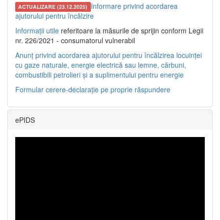
Informare privind acordarea
ACTUALIZARE (23.12.2025)
ajutorului pentru încălzire
Informații utile
referitoare la măsurile de sprijin conform Legii
nr. 226/2021 - consumatorul vulnerabil
Anunț privind acordarea ajutorului pentru încălzirea locuinței
cu gaze naturale, energie electrică sau lemne, cărbuni,
combustibili petrolieri și a suplimentului pentru energie
Formular cerere-declarație pe proprie răspundere
ePIDS