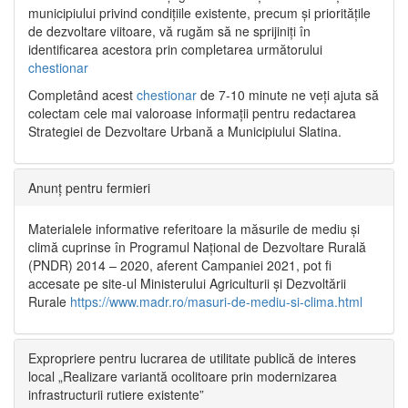
municipiului privind condițiile existente, precum și prioritățile
de dezvoltare viitoare, vă rugăm să ne sprijiniți în
identificarea acestora prin completarea următorului
chestionar
Completând acest
chestionar
de 7-10 minute ne veți ajuta să
colectam cele mai valoroase informații pentru redactarea
Strategiei de Dezvoltare Urbană a Municipiului Slatina.
Anunț pentru fermieri
Materialele informative referitoare la măsurile de mediu și
climă cuprinse în Programul Național de Dezvoltare Rurală
(PNDR) 2014 – 2020, aferent Campaniei 2021, pot fi
accesate pe site-ul Ministerului Agriculturii și Dezvoltării
Rurale
https://www.madr.ro/masuri-de-mediu-si-clima.html
Expropriere pentru lucrarea de utilitate publică de interes
local „Realizare variantă ocolitoare prin modernizarea
infrastructurii rutiere existente”