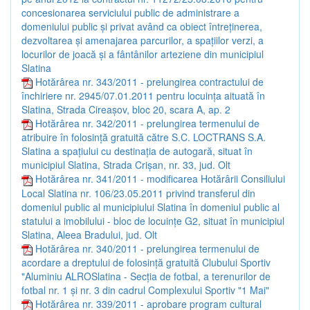
concesionarea serviciului public de administrare a
domeniului public şi privat având ca obiect întreţinerea,
dezvoltarea şi amenajarea parcurilor, a spaţiilor verzi, a
locurilor de joacă şi a fântânilor arteziene din municipiul
Slatina
Hotărârea nr. 343/2011 - prelungirea contractului de
închiriere nr. 2945/07.01.2011 pentru locuinţa aituată în
Slatina, Strada Cireaşov, bloc 20, scara A, ap. 2
Hotărârea nr. 342/2011 - prelungirea termenului de
atribuire în folosinţă gratuită către S.C. LOCTRANS S.A.
Slatina a spaţiului cu destinaţia de autogară, situat în
municipiul Slatina, Strada Crişan, nr. 33, jud. Olt
Hotărârea nr. 341/2011 - modificarea Hotărârii Consiliului
Local Slatina nr. 106/23.05.2011 privind transferul din
domeniul public al municipiului Slatina în domeniul public al
statului a imobilului - bloc de locuinţe G2, situat în municipiul
Slatina, Aleea Bradului, jud. Olt
Hotărârea nr. 340/2011 - prelungirea termenului de
acordare a dreptului de folosinţă gratuită Clubului Sportiv
"Aluminiu ALROSlatina - Secţia de fotbal, a terenurilor de
fotbal nr. 1 şi nr. 3 din cadrul Complexului Sportiv "1 Mai"
Hotărârea nr. 339/2011 - aprobare program cultural