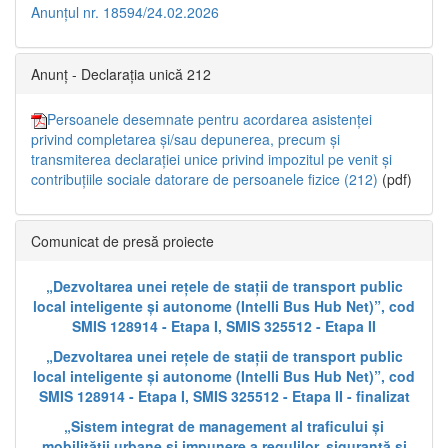
Anunțul nr. 18594/24.02.2026
Anunț - Declarația unică 212
Persoanele desemnate pentru acordarea asistenței
privind completarea și/sau depunerea, precum și
transmiterea declarației unice privind impozitul pe venit și
contribuțiile sociale datorare de persoanele fizice (212)
(pdf)
Comunicat de presă proiecte
„Dezvoltarea unei rețele de stații de transport public
local inteligente și autonome (Intelli Bus Hub Net)”, cod
SMIS 128914 - Etapa I, SMIS 325512 - Etapa II
„Dezvoltarea unei rețele de stații de transport public
local inteligente și autonome (Intelli Bus Hub Net)”, cod
SMIS 128914 - Etapa I, SMIS 325512 - Etapa II - finalizat
„Sistem integrat de management al traficului și
mobilității urbane și impunere a regulilor, siguranță și