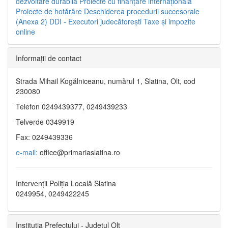
dezvoltare durabilă
Proiecte cu finanţare internaţională
Proiecte de hotărâre
Deschiderea procedurii succesorale
(Anexa 2)
DDI - Executori judecătorești
Taxe şi impozite
online
Informaţii de contact
Strada Mihail Kogălniceanu, numărul 1, Slatina, Olt, cod
230080
Telefon 0249439377, 0249439233
Telverde 0349919
Fax: 0249439336
e-mail:
office@primariaslatina.ro
Intervenții Poliția Locală Slatina
0249954, 0249422245
Instituția Prefectului - Județul Olt