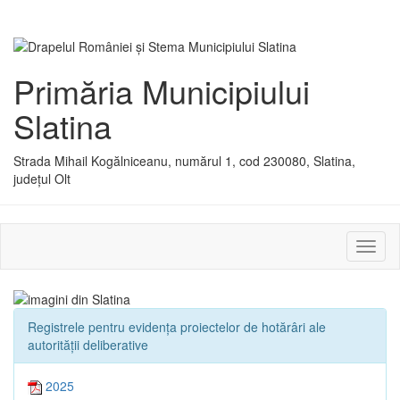
Primăria Municipiului
Slatina
Strada Mihail Kogălniceanu, numărul 1, cod 230080, Slatina,
județul Olt
Activ
sau
dezac
meniu
Registrele pentru evidența proiectelor de hotărâri ale
autorității deliberative
2025