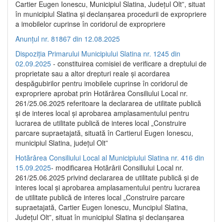
Cartier Eugen Ionescu, Municipiul Slatina, Județul Olt”, situat
în municipiul Slatina și declanșarea procedurii de expropriere
a imobilelor cuprinse în coridorul de expropriere
Anunțul nr. 81867 din 12.08.2025
Dispoziția Primarului Municipiului Slatina nr. 1245 din
02.09.2025
- constituirea comisiei de verificare a dreptului de
proprietate sau a altor drepturi reale și acordarea
despăgubirilor pentru imobilele cuprinse în coridorul de
expropriere aprobat prin Hotărârea Consiliului Local nr.
261/25.06.2025 referitoare la declararea de utilitate publică
și de interes local și aprobarea amplasamentului pentru
lucrarea de utilitate publică de interes local „Construire
parcare supraetajată, situată în Cartierul Eugen Ionescu,
municipiul Slatina, județul Olt”
Hotărârea Consiliului Local al Municipiului Slatina nr. 416 din
15.09.2025
- modificarea Hotărârii Consiliului Local nr.
261/25.06.2025 privind declararea de utilitate publică și de
interes local și aprobarea amplasamentului pentru lucrarea
de utilitate publică de interes local „Construire parcare
supraetajată, Cartier Eugen Ionescu, Muncipiul Slatina,
Județul Olt”, situat în municipiul Slatina și declanșarea