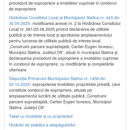
procedurii de expropriere a imobilelor cuprinse în coridorul
de expropriere
Hotărârea Consiliului Local al Municipiului Slatina nr. 443 din
30.09.2025
- modificarea anexei nr. 2 la Hotărârea Consiliului
Local nr. 261/25.06.2025 privind declararea de utilitate
publică şi de interes local şi aprobarea amplasamentului
pentru lucrarea de utilitate publică de interes local
„Construire parcare supraetajată, Cartier Eugen Ionescu,
Muncipiul Slatina, Judeţul Olt”, situat în municipiul Slatina şi
declanşarea procedurii de expropriere a imobilelor cuprinse
în coridorul de expropriere, cu modificările şi completările
ulterioare
Dispoziția Primarului Municipiului Slatina nr. 1458 din
20.10.2025
- exproprierea imobilelor proprietate privată, care
constituie coridorul de expropriere, situate pe
amplasamentul lucrării de utilitate publică „Construire
parcare supraetajată, Cartier Eugen Ionescu, Municipiul
Slatina, Județul Olt”
Tabel cu imobilele și cu proprietarii
Hotărâri de stabilire a despăgubirilor