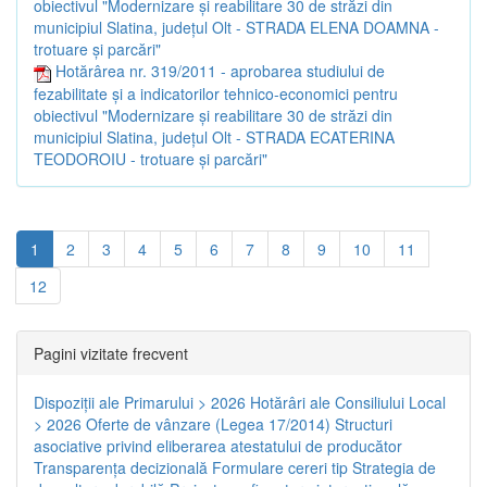
obiectivul "Modernizare şi reabilitare 30 de străzi din
municipiul Slatina, judeţul Olt - STRADA ELENA DOAMNA -
trotuare şi parcări"
Hotărârea nr. 319/2011 - aprobarea studiului de
fezabilitate şi a indicatorilor tehnico-economici pentru
obiectivul "Modernizare şi reabilitare 30 de străzi din
municipiul Slatina, judeţul Olt - STRADA ECATERINA
TEODOROIU - trotuare şi parcări"
1
2
3
4
5
6
7
8
9
10
11
12
Pagini vizitate frecvent
Dispoziţii ale Primarului > 2026
Hotărâri ale Consiliului Local
> 2026
Oferte de vânzare (Legea 17/2014)
Structuri
asociative privind eliberarea atestatului de producător
Transparenţa decizională
Formulare cereri tip
Strategia de