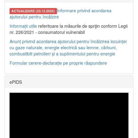
Informare privind acordarea
ACTUALIZARE (23.12.2025)
ajutorului pentru încălzire
Informații utile
referitoare la măsurile de sprijin conform Legii
nr. 226/2021 - consumatorul vulnerabil
Anunț privind acordarea ajutorului pentru încălzirea locuinței
cu gaze naturale, energie electrică sau lemne, cărbuni,
combustibili petrolieri și a suplimentului pentru energie
Formular cerere-declarație pe proprie răspundere
ePIDS