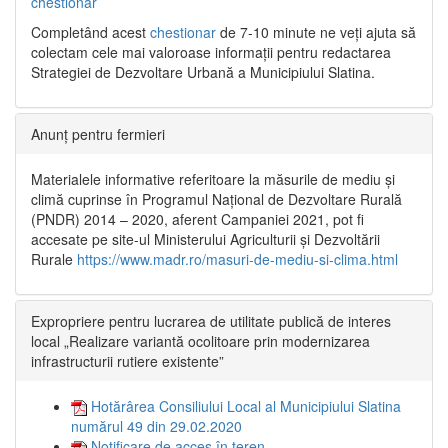
chestionar
Completând acest
chestionar
de 7-10 minute ne veți ajuta să
colectam cele mai valoroase informații pentru redactarea
Strategiei de Dezvoltare Urbană a Municipiului Slatina.
Anunț pentru fermieri
Materialele informative referitoare la măsurile de mediu și
climă cuprinse în Programul Național de Dezvoltare Rurală
(PNDR) 2014 – 2020, aferent Campaniei 2021, pot fi
accesate pe site-ul Ministerului Agriculturii și Dezvoltării
Rurale
https://www.madr.ro/masuri-de-mediu-si-clima.html
Expropriere pentru lucrarea de utilitate publică de interes
local „Realizare variantă ocolitoare prin modernizarea
infrastructurii rutiere existente”
Hotărârea Consiliului Local al Municipiului Slatina
numărul 49 din 29.02.2020
Notificare de acces în teren