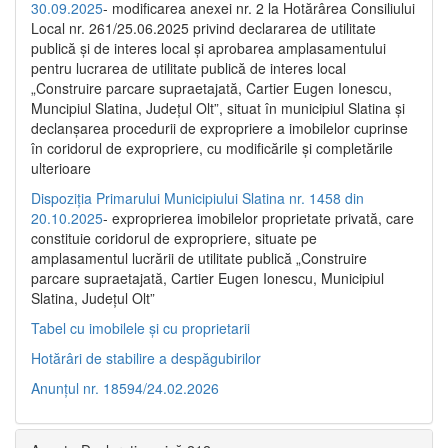
30.09.2025
- modificarea anexei nr. 2 la Hotărârea Consiliului
Local nr. 261/25.06.2025 privind declararea de utilitate
publică şi de interes local şi aprobarea amplasamentului
pentru lucrarea de utilitate publică de interes local
„Construire parcare supraetajată, Cartier Eugen Ionescu,
Muncipiul Slatina, Judeţul Olt”, situat în municipiul Slatina şi
declanşarea procedurii de expropriere a imobilelor cuprinse
în coridorul de expropriere, cu modificările şi completările
ulterioare
Dispoziția Primarului Municipiului Slatina nr. 1458 din
20.10.2025
- exproprierea imobilelor proprietate privată, care
constituie coridorul de expropriere, situate pe
amplasamentul lucrării de utilitate publică „Construire
parcare supraetajată, Cartier Eugen Ionescu, Municipiul
Slatina, Județul Olt”
Tabel cu imobilele și cu proprietarii
Hotărâri de stabilire a despăgubirilor
Anunțul nr. 18594/24.02.2026