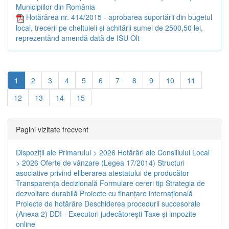
Municipiilor din România
Hotărârea nr. 414/2015 - aprobarea suportării din bugetul
local, trecerii pe cheltuieli și achitării sumei de 2500,50 lei,
reprezentând amendă dată de ISU Olt
1
2
3
4
5
6
7
8
9
10
11
12
13
14
15
Pagini vizitate frecvent
Dispoziţii ale Primarului > 2026
Hotărâri ale Consiliului Local
> 2026
Oferte de vânzare (Legea 17/2014)
Structuri
asociative privind eliberarea atestatului de producător
Transparenţa decizională
Formulare cereri tip
Strategia de
dezvoltare durabilă
Proiecte cu finanţare internaţională
Proiecte de hotărâre
Deschiderea procedurii succesorale
(Anexa 2)
DDI - Executori judecătorești
Taxe şi impozite
online