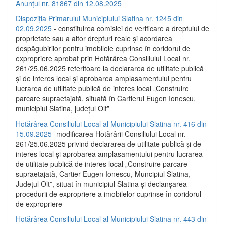
Anunțul nr. 81867 din 12.08.2025
Dispoziția Primarului Municipiului Slatina nr. 1245 din
02.09.2025
- constituirea comisiei de verificare a dreptului de
proprietate sau a altor drepturi reale și acordarea
despăgubirilor pentru imobilele cuprinse în coridorul de
expropriere aprobat prin Hotărârea Consiliului Local nr.
261/25.06.2025 referitoare la declararea de utilitate publică
și de interes local și aprobarea amplasamentului pentru
lucrarea de utilitate publică de interes local „Construire
parcare supraetajată, situată în Cartierul Eugen Ionescu,
municipiul Slatina, județul Olt”
Hotărârea Consiliului Local al Municipiului Slatina nr. 416 din
15.09.2025
- modificarea Hotărârii Consiliului Local nr.
261/25.06.2025 privind declararea de utilitate publică și de
interes local și aprobarea amplasamentului pentru lucrarea
de utilitate publică de interes local „Construire parcare
supraetajată, Cartier Eugen Ionescu, Muncipiul Slatina,
Județul Olt”, situat în municipiul Slatina și declanșarea
procedurii de expropriere a imobilelor cuprinse în coridorul
de expropriere
Hotărârea Consiliului Local al Municipiului Slatina nr. 443 din