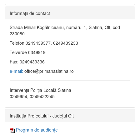
Informaţii de contact
Strada Mihail Kogălniceanu, numărul 1, Slatina, Olt, cod
230080
Telefon 0249439377, 0249439233
Telverde 0349919
Fax: 0249439336
e-mail:
office@primariaslatina.ro
Intervenții Poliția Locală Slatina
0249954, 0249422245
Instituția Prefectului - Județul Olt
Program de audiențe