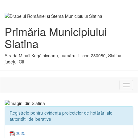
Primăria Municipiului
Slatina
Strada Mihail Kogălniceanu, numărul 1, cod 230080, Slatina,
județul Olt
Activ
sau
dezac
meniu
Registrele pentru evidența proiectelor de hotărâri ale
autorității deliberative
2025