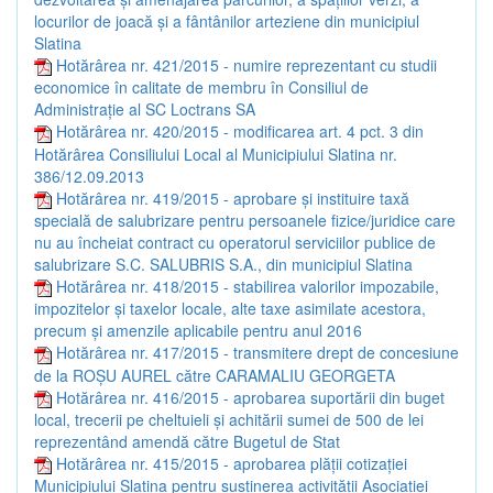
locurilor de joacă și a fântânilor arteziene din municipiul
Slatina
Hotărârea nr. 421/2015 - numire reprezentant cu studii
economice în calitate de membru în Consiliul de
Administrație al SC Loctrans SA
Hotărârea nr. 420/2015 - modificarea art. 4 pct. 3 din
Hotărârea Consiliului Local al Municipiului Slatina nr.
386/12.09.2013
Hotărârea nr. 419/2015 - aprobare și instituire taxă
specială de salubrizare pentru persoanele fizice/juridice care
nu au încheiat contract cu operatorul serviciilor publice de
salubrizare S.C. SALUBRIS S.A., din municipiul Slatina
Hotărârea nr. 418/2015 - stabilirea valorilor impozabile,
impozitelor și taxelor locale, alte taxe asimilate acestora,
precum și amenzile aplicabile pentru anul 2016
Hotărârea nr. 417/2015 - transmitere drept de concesiune
de la ROȘU AUREL către CARAMALIU GEORGETA
Hotărârea nr. 416/2015 - aprobarea suportării din buget
local, trecerii pe cheltuieli și achitării sumei de 500 de lei
reprezentând amendă către Bugetul de Stat
Hotărârea nr. 415/2015 - aprobarea plății cotizației
Municipiului Slatina pentru susținerea activității Asociației