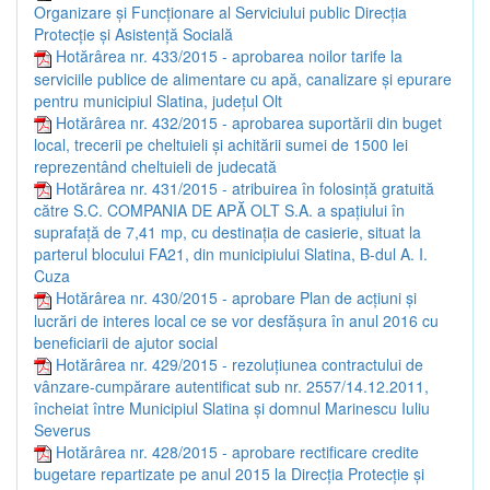
Organizare și Funcționare al Serviciului public Direcția
Protecție și Asistență Socială
Hotărârea nr. 433/2015 - aprobarea noilor tarife la
serviciile publice de alimentare cu apă, canalizare și epurare
pentru municipiul Slatina, județul Olt
Hotărârea nr. 432/2015 - aprobarea suportării din buget
local, trecerii pe cheltuieli și achitării sumei de 1500 lei
reprezentând cheltuieli de judecată
Hotărârea nr. 431/2015 - atribuirea în folosință gratuită
către S.C. COMPANIA DE APĂ OLT S.A. a spațiului în
suprafață de 7,41 mp, cu destinația de casierie, situat la
parterul blocului FA21, din municipiului Slatina, B-dul A. I.
Cuza
Hotărârea nr. 430/2015 - aprobare Plan de acțiuni și
lucrări de interes local ce se vor desfășura în anul 2016 cu
beneficiarii de ajutor social
Hotărârea nr. 429/2015 - rezoluțiunea contractului de
vânzare-cumpărare autentificat sub nr. 2557/14.12.2011,
încheiat între Municipiul Slatina și domnul Marinescu Iuliu
Severus
Hotărârea nr. 428/2015 - aprobare rectificare credite
bugetare repartizate pe anul 2015 la Direcția Protecție și