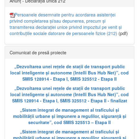
Anunț - Declarația unică 212
Persoanele desemnate pentru acordarea asistenței
privind completarea și/sau depunerea, precum și
transmiterea declarației unice privind impozitul pe venit și
contribuțiile sociale datorare de persoanele fizice (212)
(pdf)
Comunicat de presă proiecte
„Dezvoltarea unei rețele de stații de transport public
local inteligente și autonome (Intelli Bus Hub Net)”, cod
SMIS 128914 - Etapa I, SMIS 325512 - Etapa II
„Dezvoltarea unei rețele de stații de transport public
local inteligente și autonome (Intelli Bus Hub Net)”, cod
SMIS 128914 - Etapa I, SMIS 325512 - Etapa II - finalizat
„Sistem integrat de management al traficului și
mobilității urbane și impunere a regulilor, siguranță și
securitate”, cod SMIS 325513 – Etapa II
„Sistem integrat de management al traficului și
mobilității urbane și impunere a regulilor, siguranță și