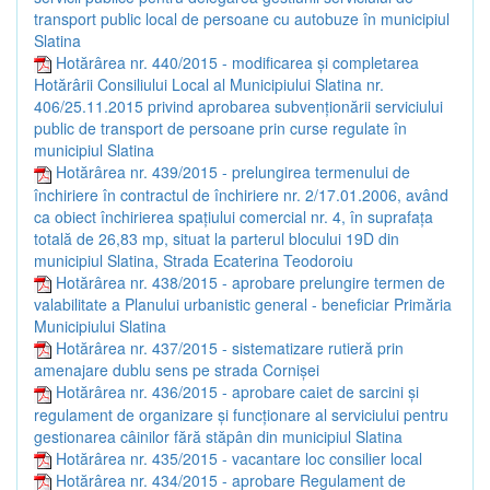
transport public local de persoane cu autobuze în municipiul
Slatina
Hotărârea nr. 440/2015 - modificarea și completarea
Hotărârii Consiliului Local al Municipiului Slatina nr.
406/25.11.2015 privind aprobarea subvenționării serviciului
public de transport de persoane prin curse regulate în
municipiul Slatina
Hotărârea nr. 439/2015 - prelungirea termenului de
închiriere în contractul de închiriere nr. 2/17.01.2006, având
ca obiect închirierea spațiului comercial nr. 4, în suprafața
totală de 26,83 mp, situat la parterul blocului 19D din
municipiul Slatina, Strada Ecaterina Teodoroiu
Hotărârea nr. 438/2015 - aprobare prelungire termen de
valabilitate a Planului urbanistic general - beneficiar Primăria
Municipiului Slatina
Hotărârea nr. 437/2015 - sistematizare rutieră prin
amenajare dublu sens pe strada Cornișei
Hotărârea nr. 436/2015 - aprobare caiet de sarcini și
regulament de organizare și funcționare al serviciului pentru
gestionarea câinilor fără stăpân din municipiul Slatina
Hotărârea nr. 435/2015 - vacantare loc consilier local
Hotărârea nr. 434/2015 - aprobare Regulament de