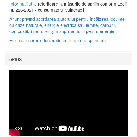
Informații utile
referitoare la măsurile de sprijin conform Legii
nr. 226/2021 - consumatorul vulnerabil
Anunț privind acordarea ajutorului pentru încălzirea locuinței
cu gaze naturale, energie electrică sau lemne, cărbuni,
combustibili petrolieri și a suplimentului pentru energie
Formular cerere-declarație pe proprie răspundere
ePIDS