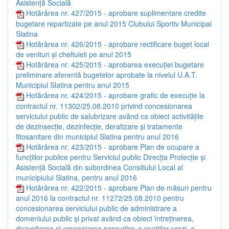
Asistență Socială
Hotărârea nr. 427/2015 - aprobare suplimentare credite
bugetare repartizate pe anul 2015 Clubului Sportiv Municipal
Slatina
Hotărârea nr. 426/2015 - aprobare rectificare buget local
de venituri și cheltuieli pe anul 2015
Hotărârea nr. 425/2015 - aprobarea execuției bugetare
preliminare aferentă bugetelor aprobate la nivelul U.A.T.
Municipiul Slatina pentru anul 2015
Hotărârea nr. 424/2015 - aprobare grafic de execuție la
contractul nr. 11302/25.08.2010 privind concesionarea
serviciului public de salubrizare având ca obiect activitățile
de dezinsecție, dezinfecție, deratizare și tratamente
fitosanitare din municipiul Slatina pentru anul 2016
Hotărârea nr. 423/2015 - aprobare Plan de ocupare a
funcțiilor publice pentru Serviciul public Direcția Protecție și
Asistență Socială din subordinea Consiliului Local al
municipiului Slatina, pentru anul 2016
Hotărârea nr. 422/2015 - aprobare Plan de măsuri pentru
anul 2016 la contractul nr. 11272/25.08.2010 pentru
concesionarea serviciului public de administrare a
domeniului public și privat având ca obiect întreținerea,
dezvoltarea și amenajarea parcurilor, a spațiilor verzi, a