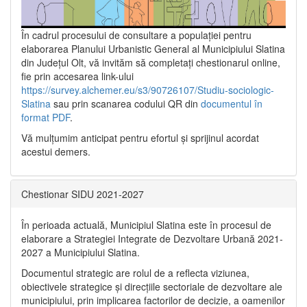
În cadrul procesului de consultare a populaţiei pentru
elaborarea Planului Urbanistic General al Municipiului Slatina
din Județul Olt, vă invităm să completați chestionarul online,
fie prin accesarea link-ului
https://survey.alchemer.eu/s3/90726107/Studiu-sociologic-
Slatina
sau prin scanarea codului QR din
documentul în
format PDF
.
Vă mulţumim anticipat pentru efortul şi sprijinul acordat
acestui demers.
Chestionar SIDU 2021-2027
În perioada actuală, Municipiul Slatina este în procesul de
elaborare a Strategiei Integrate de Dezvoltare Urbană 2021‐
2027 a Municipiului Slatina.
Documentul strategic are rolul de a reflecta viziunea,
obiectivele strategice și direcțiile sectoriale de dezvoltare ale
municipiului, prin implicarea factorilor de decizie, a oamenilor