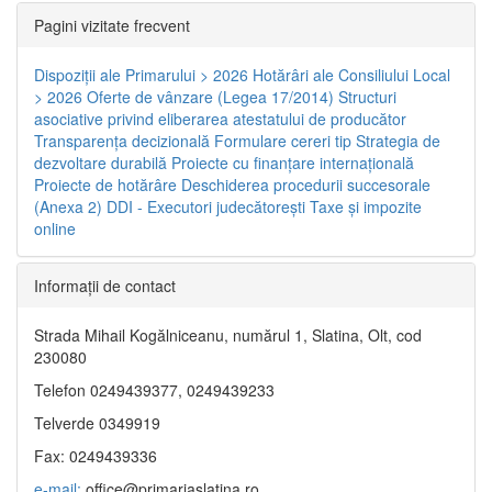
Pagini vizitate frecvent
Dispoziţii ale Primarului > 2026
Hotărâri ale Consiliului Local
> 2026
Oferte de vânzare (Legea 17/2014)
Structuri
asociative privind eliberarea atestatului de producător
Transparenţa decizională
Formulare cereri tip
Strategia de
dezvoltare durabilă
Proiecte cu finanţare internaţională
Proiecte de hotărâre
Deschiderea procedurii succesorale
(Anexa 2)
DDI - Executori judecătorești
Taxe şi impozite
online
Informaţii de contact
Strada Mihail Kogălniceanu, numărul 1, Slatina, Olt, cod
230080
Telefon 0249439377, 0249439233
Telverde 0349919
Fax: 0249439336
e-mail:
office@primariaslatina.ro