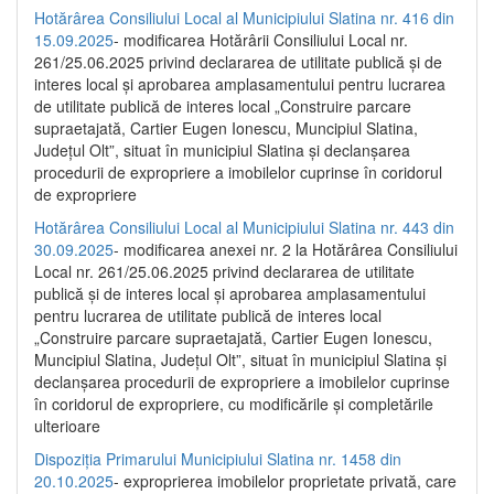
Hotărârea Consiliului Local al Municipiului Slatina nr. 416 din
15.09.2025
- modificarea Hotărârii Consiliului Local nr.
261/25.06.2025 privind declararea de utilitate publică și de
interes local și aprobarea amplasamentului pentru lucrarea
de utilitate publică de interes local „Construire parcare
supraetajată, Cartier Eugen Ionescu, Muncipiul Slatina,
Județul Olt”, situat în municipiul Slatina și declanșarea
procedurii de expropriere a imobilelor cuprinse în coridorul
de expropriere
Hotărârea Consiliului Local al Municipiului Slatina nr. 443 din
30.09.2025
- modificarea anexei nr. 2 la Hotărârea Consiliului
Local nr. 261/25.06.2025 privind declararea de utilitate
publică şi de interes local şi aprobarea amplasamentului
pentru lucrarea de utilitate publică de interes local
„Construire parcare supraetajată, Cartier Eugen Ionescu,
Muncipiul Slatina, Judeţul Olt”, situat în municipiul Slatina şi
declanşarea procedurii de expropriere a imobilelor cuprinse
în coridorul de expropriere, cu modificările şi completările
ulterioare
Dispoziția Primarului Municipiului Slatina nr. 1458 din
20.10.2025
- exproprierea imobilelor proprietate privată, care