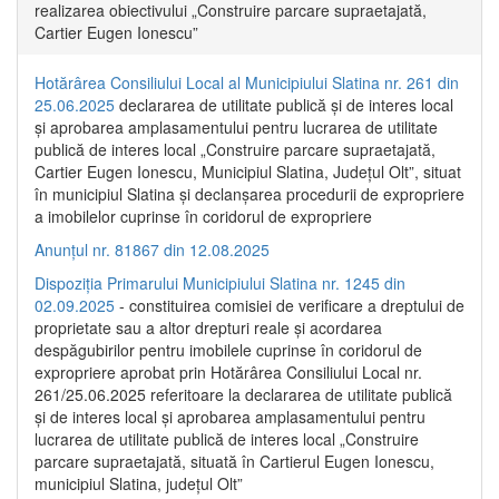
realizarea obiectivului „Construire parcare supraetajată,
Cartier Eugen Ionescu”
Hotărârea Consiliului Local al Municipiului Slatina nr. 261 din
25.06.2025
declararea de utilitate publică și de interes local
și aprobarea amplasamentului pentru lucrarea de utilitate
publică de interes local „Construire parcare supraetajată,
Cartier Eugen Ionescu, Municipiul Slatina, Județul Olt”, situat
în municipiul Slatina și declanșarea procedurii de expropriere
a imobilelor cuprinse în coridorul de expropriere
Anunțul nr. 81867 din 12.08.2025
Dispoziția Primarului Municipiului Slatina nr. 1245 din
02.09.2025
- constituirea comisiei de verificare a dreptului de
proprietate sau a altor drepturi reale și acordarea
despăgubirilor pentru imobilele cuprinse în coridorul de
expropriere aprobat prin Hotărârea Consiliului Local nr.
261/25.06.2025 referitoare la declararea de utilitate publică
și de interes local și aprobarea amplasamentului pentru
lucrarea de utilitate publică de interes local „Construire
parcare supraetajată, situată în Cartierul Eugen Ionescu,
municipiul Slatina, județul Olt”