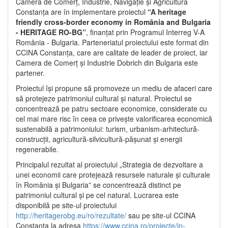
Camera de Comerț, Industrie, Navigație și Agricultură
Constanța are în implementare proiectul
“A heritage
friendly cross-border economy in România and Bulgaria
- HERITAGE RO-BG”
, finanțat prin Programul Interreg V-A
România - Bulgaria. Parteneriatul proiectului este format din
CCINA Constanța, care are calitate de leader de proiect, iar
Camera de Comerț și Industrie Dobrich din Bulgaria este
partener.
Proiectul își propune să promoveze un mediu de afaceri care
să protejeze patrimoniul cultural și natural. Proiectul se
concentrează pe patru sectoare economice, considerate cu
cel mai mare risc în ceea ce privește valorificarea economică
sustenabilă a patrimoniului: turism, urbanism-arhitectură-
construcții, agricultură-silvicultură-pășunat și energii
regenerabile.
Principalul rezultat al proiectului „Strategia de dezvoltare a
unei economii care protejează resursele naturale și culturale
în România și Bulgaria” se concentrează distinct pe
patrimoniul cultural și pe cel natural. Lucrarea este
disponibilă pe site-ul proiectului
http://heritagerobg.eu/ro/rezultate/
sau pe site-ul CCINA
Constanța la adresa
https://www.ccina.ro/proiecte/in-