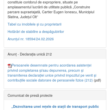
constituie coridorul de expropriere, situate pe
amplasamentul lucrării de utilitate publică „Construire
parcare supraetajată, Cartier Eugen Ionescu, Municipiul
Slatina, Județul Olt”
Tabel cu imobilele și cu proprietarii
Hotărâri de stabilire a despăgubirilor
Anunțul nr. 18594/24.02.2026
Anunț - Declarația unică 212
Persoanele desemnate pentru acordarea asistenței
privind completarea și/sau depunerea, precum și
transmiterea declarației unice privind impozitul pe venit și
contribuțiile sociale datorare de persoanele fizice (212)
(pdf)
Comunicat de presă proiecte
„Dezvoltarea unei rețele de stații de transport public