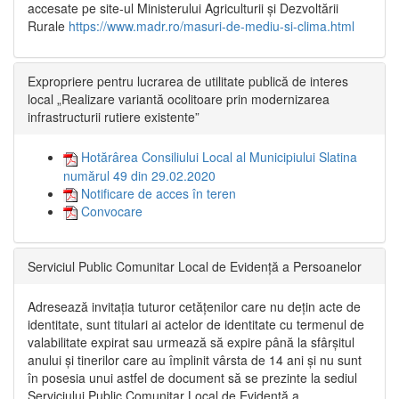
accesate pe site-ul Ministerului Agriculturii și Dezvoltării
Rurale
https://www.madr.ro/masuri-de-mediu-si-clima.html
Expropriere pentru lucrarea de utilitate publică de interes
local „Realizare variantă ocolitoare prin modernizarea
infrastructurii rutiere existente”
Hotărârea Consiliului Local al Municipiului Slatina
numărul 49 din 29.02.2020
Notificare de acces în teren
Convocare
Serviciul Public Comunitar Local de Evidență a Persoanelor
Adresează invitația tuturor cetățenilor care nu dețin acte de
identitate, sunt titulari ai actelor de identitate cu termenul de
valabilitate expirat sau urmează să expire până la sfârșitul
anului și tinerilor care au împlinit vârsta de 14 ani și nu sunt
în posesia unui astfel de document să se prezinte la sediul
Serviciului Public Comunitar Local de Evidență a