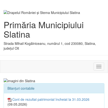
Primăria Municipiului
Slatina
Strada Mihail Kogălniceanu, numărul 1, cod 230080, Slatina,
județul Olt
Activ
sau
dezac
meniu
Bilanțuri contabile
Cont de rezultat patrimonial încheiat la 31.03.2026
(09.05.2026)