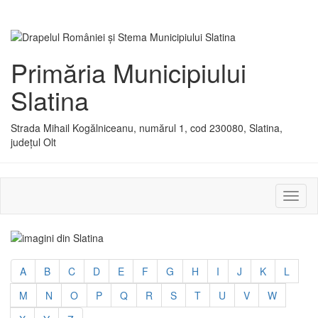
Primăria Municipiului
Slatina
Strada Mihail Kogălniceanu, numărul 1, cod 230080, Slatina,
județul Olt
Activ
sau
dezac
meniu
A
B
C
D
E
F
G
H
I
J
K
L
M
N
O
P
Q
R
S
T
U
V
W