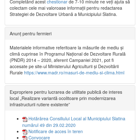
Completând acest
chestionar
de 7-10 minute ne veți ajuta să
colectam cele mai valoroase informații pentru redactarea
Strategiei de Dezvoltare Urbană a Municipiului Slatina.
Anunț pentru fermieri
Materialele informative referitoare la măsurile de mediu și
climă cuprinse în Programul Național de Dezvoltare Rurală
(PNDR) 2014 – 2020, aferent Campaniei 2021, pot fi
accesate pe site-ul Ministerului Agriculturii și Dezvoltării
Rurale
https://www.madr.ro/masuri-de-mediu-si-clima.html
Expropriere pentru lucrarea de utilitate publică de interes
local „Realizare variantă ocolitoare prin modernizarea
infrastructurii rutiere existente”
Hotărârea Consiliului Local al Municipiului Slatina
numărul 49 din 29.02.2020
Notificare de acces în teren
Convocare