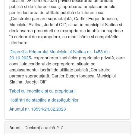
Local nr. 261/25.06.2025 privind declararea de utilitate
publică şi de interes local şi aprobarea amplasamentului
pentru lucrarea de utilitate publică de interes local
„Construire parcare supraetajată, Cartier Eugen Ionescu,
Muncipiul Slatina, Judeţul Olt”, situat în municipiul Slatina şi
declanşarea procedurii de expropriere a imobilelor cuprinse
în coridorul de expropriere, cu modificările şi completările
ulterioare
Dispoziția Primarului Municipiului Slatina nr. 1458 din
20.10.2025
- exproprierea imobilelor proprietate privată, care
constituie coridorul de expropriere, situate pe
amplasamentul lucrării de utilitate publică „Construire
parcare supraetajată, Cartier Eugen Ionescu, Municipiul
Slatina, Județul Olt”
Tabel cu imobilele și cu proprietarii
Hotărâri de stabilire a despăgubirilor
Anunțul nr. 18594/24.02.2026
Anunț - Declarația unică 212