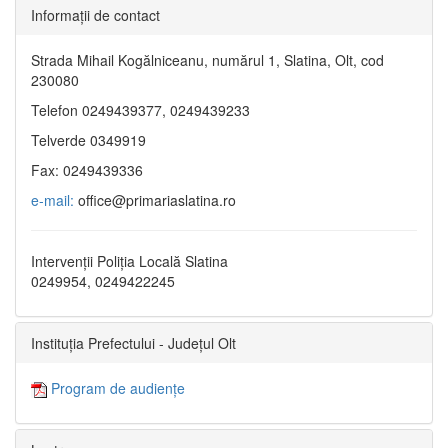
Informaţii de contact
Strada Mihail Kogălniceanu, numărul 1, Slatina, Olt, cod
230080
Telefon 0249439377, 0249439233
Telverde 0349919
Fax: 0249439336
e-mail:
office@primariaslatina.ro
Intervenții Poliția Locală Slatina
0249954, 0249422245
Instituția Prefectului - Județul Olt
Program de audiențe