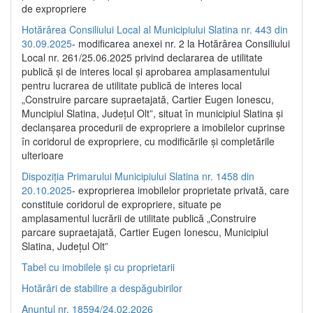
de expropriere
Hotărârea Consiliului Local al Municipiului Slatina nr. 443 din
30.09.2025
- modificarea anexei nr. 2 la Hotărârea Consiliului
Local nr. 261/25.06.2025 privind declararea de utilitate
publică şi de interes local şi aprobarea amplasamentului
pentru lucrarea de utilitate publică de interes local
„Construire parcare supraetajată, Cartier Eugen Ionescu,
Muncipiul Slatina, Judeţul Olt”, situat în municipiul Slatina şi
declanşarea procedurii de expropriere a imobilelor cuprinse
în coridorul de expropriere, cu modificările şi completările
ulterioare
Dispoziția Primarului Municipiului Slatina nr. 1458 din
20.10.2025
- exproprierea imobilelor proprietate privată, care
constituie coridorul de expropriere, situate pe
amplasamentul lucrării de utilitate publică „Construire
parcare supraetajată, Cartier Eugen Ionescu, Municipiul
Slatina, Județul Olt”
Tabel cu imobilele și cu proprietarii
Hotărâri de stabilire a despăgubirilor
Anunțul nr. 18594/24.02.2026