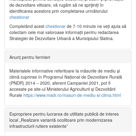
de dezvoltare viitoare, vă rugăm să ne sprijiniți în
identificarea acestora prin completarea următorului
chestionar
Completând acest
chestionar
de 7-10 minute ne veți ajuta să
colectam cele mai valoroase informații pentru redactarea
Strategiei de Dezvoltare Urbană a Municipiului Slatina.
Anunț pentru fermieri
Materialele informative referitoare la măsurile de mediu și
climă cuprinse în Programul Național de Dezvoltare Rurală
(PNDR) 2014 – 2020, aferent Campaniei 2021, pot fi
accesate pe site-ul Ministerului Agriculturii și Dezvoltării
Rurale
https://www.madr.ro/masuri-de-mediu-si-clima.html
Expropriere pentru lucrarea de utilitate publică de interes
local „Realizare variantă ocolitoare prin modernizarea
infrastructurii rutiere existente”