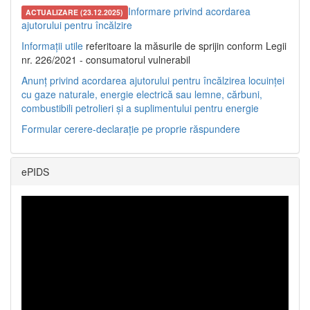
Informare privind acordarea
ACTUALIZARE (23.12.2025)
ajutorului pentru încălzire
Informații utile
referitoare la măsurile de sprijin conform Legii
nr. 226/2021 - consumatorul vulnerabil
Anunț privind acordarea ajutorului pentru încălzirea locuinței
cu gaze naturale, energie electrică sau lemne, cărbuni,
combustibili petrolieri și a suplimentului pentru energie
Formular cerere-declarație pe proprie răspundere
ePIDS