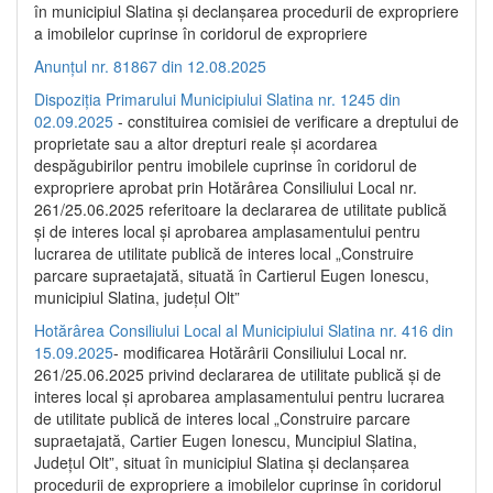
în municipiul Slatina și declanșarea procedurii de expropriere
a imobilelor cuprinse în coridorul de expropriere
Anunțul nr. 81867 din 12.08.2025
Dispoziția Primarului Municipiului Slatina nr. 1245 din
02.09.2025
- constituirea comisiei de verificare a dreptului de
proprietate sau a altor drepturi reale și acordarea
despăgubirilor pentru imobilele cuprinse în coridorul de
expropriere aprobat prin Hotărârea Consiliului Local nr.
261/25.06.2025 referitoare la declararea de utilitate publică
și de interes local și aprobarea amplasamentului pentru
lucrarea de utilitate publică de interes local „Construire
parcare supraetajată, situată în Cartierul Eugen Ionescu,
municipiul Slatina, județul Olt”
Hotărârea Consiliului Local al Municipiului Slatina nr. 416 din
15.09.2025
- modificarea Hotărârii Consiliului Local nr.
261/25.06.2025 privind declararea de utilitate publică și de
interes local și aprobarea amplasamentului pentru lucrarea
de utilitate publică de interes local „Construire parcare
supraetajată, Cartier Eugen Ionescu, Muncipiul Slatina,
Județul Olt”, situat în municipiul Slatina și declanșarea
procedurii de expropriere a imobilelor cuprinse în coridorul