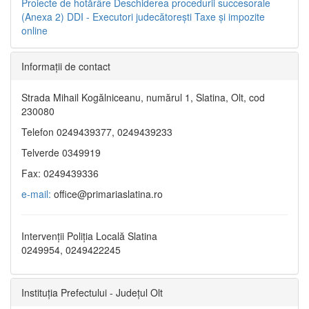
Proiecte de hotărâre
Deschiderea procedurii succesorale
(Anexa 2)
DDI - Executori judecătorești
Taxe şi impozite
online
Informaţii de contact
Strada Mihail Kogălniceanu, numărul 1, Slatina, Olt, cod
230080
Telefon 0249439377, 0249439233
Telverde 0349919
Fax: 0249439336
e-mail:
office@primariaslatina.ro
Intervenții Poliția Locală Slatina
0249954, 0249422245
Instituția Prefectului - Județul Olt