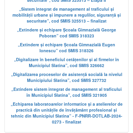
securitate”, cod SMIS 325513 – Etapa II
„Sistem integrat de management al traficului și
mobilității urbane și impunere a regulilor, siguranță și
securitate”, cod SMIS 325513 – finalizat
„Extindere și echipare Școala Gimnazială George
Poboran” cod SMIS 318323
„Extindere și echipare Școala Gimnazială Eugen
Ionescu” cod SMIS 318326
„Digitalizare în beneficiul cetățenilor și al firmelor în
Municipiul Slatina”, cod SMIS 326662
„Digitalizarea proceselor de asistență socială la nivelul
Municipiului Slatina”, cod SMIS 327732
„Extindere sistem integrat de management al traficului
în Municipiul Slatina”, cod SMIS 321905
„Echiparea laboratoarelor informatice și a atelierelor de
practică din unitățile de învățământ profesional și
tehnic din Municipiul Slatina” - F-PNRR-DOTLAB-2024-
0273 - finalizat