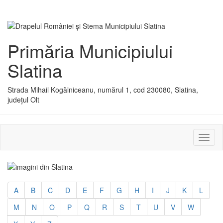
Primăria Municipiului
Slatina
Strada Mihail Kogălniceanu, numărul 1, cod 230080, Slatina,
județul Olt
Activ
sau
dezac
meniu
A
B
C
D
E
F
G
H
I
J
K
L
M
N
O
P
Q
R
S
T
U
V
W