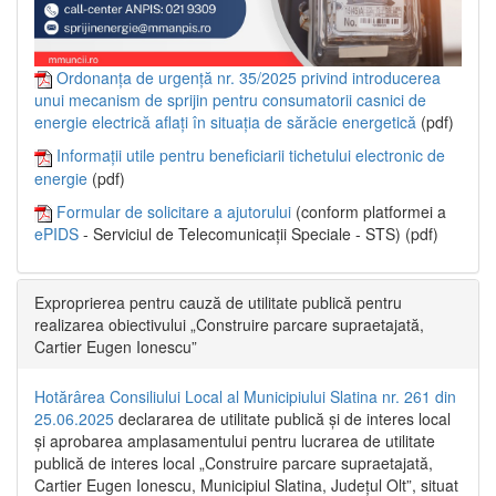
Ordonanța de urgență nr. 35/2025 privind introducerea
unui mecanism de sprijin pentru consumatorii casnici de
energie electrică aflați în situația de sărăcie energetică
(pdf)
Informații utile pentru beneficiarii tichetului electronic de
energie
(pdf)
Formular de solicitare a ajutorului
(conform platformei a
ePIDS
- Serviciul de Telecomunicații Speciale - STS) (pdf)
Exproprierea pentru cauză de utilitate publică pentru
realizarea obiectivului „Construire parcare supraetajată,
Cartier Eugen Ionescu”
Hotărârea Consiliului Local al Municipiului Slatina nr. 261 din
25.06.2025
declararea de utilitate publică și de interes local
și aprobarea amplasamentului pentru lucrarea de utilitate
publică de interes local „Construire parcare supraetajată,
Cartier Eugen Ionescu, Municipiul Slatina, Județul Olt”, situat