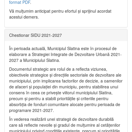
format PDF
.
Vă mulţumim anticipat pentru efortul şi sprijinul acordat
acestui demers.
Chestionar SIDU 2021-2027
În perioada actuală, Municipiul Slatina este în procesul de
elaborare a Strategiei Integrate de Dezvoltare Urbană 2021‐
2027 a Municipiului Slatina.
Documentul strategic are rolul de a reflecta viziunea,
obiectivele strategice și direcțiile sectoriale de dezvoltare ale
municipiului, prin implicarea factorilor de decizie, a oamenilor
de afaceri și populației din municipiu, pentru stabilirea unui
consens în ceea ce privește viitorul municipiului Slatina,
precum și pentru a stabili prioritățile și criteriile pentru
absorbția de fonduri comunitare alocate pentru perioada de
programare 2021-2027.
În vederea realizării unei strategii de dezvoltare durabilă
care să reflecte nevoile și gradul de mulțumire al cetățenilor
municipiului privind condițiile existente, precum și prioritățile