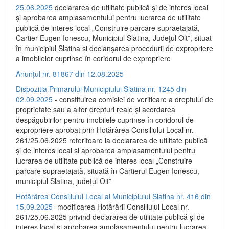
25.06.2025
declararea de utilitate publică și de interes local
și aprobarea amplasamentului pentru lucrarea de utilitate
publică de interes local „Construire parcare supraetajată,
Cartier Eugen Ionescu, Municipiul Slatina, Județul Olt”, situat
în municipiul Slatina și declanșarea procedurii de expropriere
a imobilelor cuprinse în coridorul de expropriere
Anunțul nr. 81867 din 12.08.2025
Dispoziția Primarului Municipiului Slatina nr. 1245 din
02.09.2025
- constituirea comisiei de verificare a dreptului de
proprietate sau a altor drepturi reale și acordarea
despăgubirilor pentru imobilele cuprinse în coridorul de
expropriere aprobat prin Hotărârea Consiliului Local nr.
261/25.06.2025 referitoare la declararea de utilitate publică
și de interes local și aprobarea amplasamentului pentru
lucrarea de utilitate publică de interes local „Construire
parcare supraetajată, situată în Cartierul Eugen Ionescu,
municipiul Slatina, județul Olt”
Hotărârea Consiliului Local al Municipiului Slatina nr. 416 din
15.09.2025
- modificarea Hotărârii Consiliului Local nr.
261/25.06.2025 privind declararea de utilitate publică și de
interes local și aprobarea amplasamentului pentru lucrarea