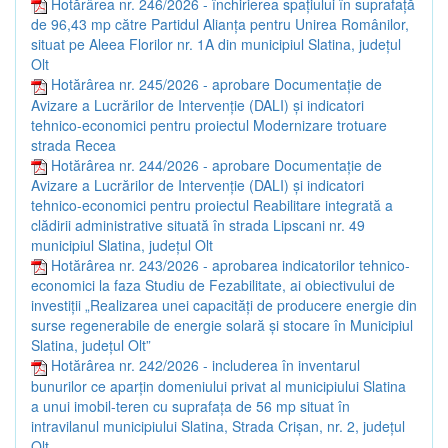
Hotărârea nr. 246/2026 - închirierea spațiului în suprafață
de 96,43 mp către Partidul Alianța pentru Unirea Românilor,
situat pe Aleea Florilor nr. 1A din municipiul Slatina, județul
Olt
Hotărârea nr. 245/2026 - aprobare Documentație de
Avizare a Lucrărilor de Intervenție (DALI) și indicatori
tehnico-economici pentru proiectul Modernizare trotuare
strada Recea
Hotărârea nr. 244/2026 - aprobare Documentație de
Avizare a Lucrărilor de Intervenție (DALI) și indicatori
tehnico-economici pentru proiectul Reabilitare integrată a
clădirii administrative situată în strada Lipscani nr. 49
municipiul Slatina, județul Olt
Hotărârea nr. 243/2026 - aprobarea indicatorilor tehnico-
economici la faza Studiu de Fezabilitate, ai obiectivului de
investiții „Realizarea unei capacități de producere energie din
surse regenerabile de energie solară și stocare în Municipiul
Slatina, județul Olt”
Hotărârea nr. 242/2026 - includerea în inventarul
bunurilor ce aparțin domeniului privat al municipiului Slatina
a unui imobil-teren cu suprafața de 56 mp situat în
intravilanul municipiului Slatina, Strada Crișan, nr. 2, județul
Olt