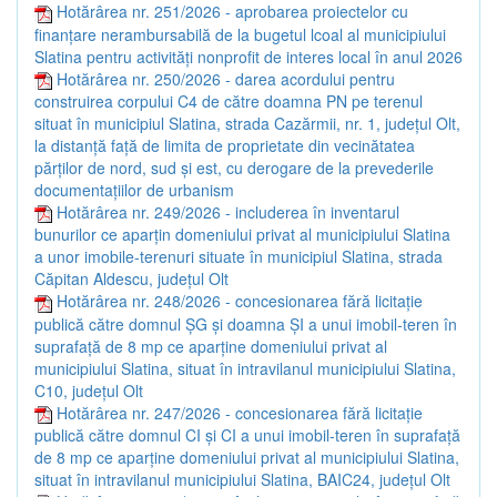
Hotărârea nr. 251/2026 - aprobarea proiectelor cu
finanțare nerambursabilă de la bugetul lcoal al municipiului
Slatina pentru activități nonprofit de interes local în anul 2026
Hotărârea nr. 250/2026 - darea acordului pentru
construirea corpului C4 de către doamna PN pe terenul
situat în municipiul Slatina, strada Cazărmii, nr. 1, județul Olt,
la distanță față de limita de proprietate din vecinătatea
părților de nord, sud și est, cu derogare de la prevederile
documentațiilor de urbanism
Hotărârea nr. 249/2026 - includerea în inventarul
bunurilor ce aparțin domeniului privat al municipiului Slatina
a unor imobile-terenuri situate în municipiul Slatina, strada
Căpitan Aldescu, județul Olt
Hotărârea nr. 248/2026 - concesionarea fără licitație
publică către domnul ȘG și doamna ȘI a unui imobil-teren în
suprafață de 8 mp ce aparține domeniului privat al
municipiului Slatina, situat în intravilanul municipiului Slatina,
C10, județul Olt
Hotărârea nr. 247/2026 - concesionarea fără licitație
publică către domnul CI și CI a unui imobil-teren în suprafață
de 8 mp ce aparține domeniului privat al municipiului Slatina,
situat în intravilanul municipiului Slatina, BAIC24, județul Olt