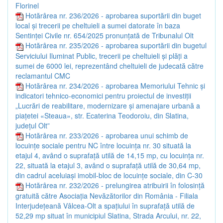
Florinel
Hotărârea nr. 236/2026 - aprobarea suportării din buget
local și trecerii pe cheltuieli a sumei datorate în baza
Sentinței Civile nr. 654/2025 pronunțată de Tribunalul Olt
Hotărârea nr. 235/2026 - aprobarea suportării din bugetul
Serviciului Iluminat Public, trecerii pe cheltuieli și plăți a
sumei de 6000 lei, reprezentând cheltuieli de judecată către
reclamantul CMC
Hotărârea nr. 234/2026 - aprobarea Memoriului Tehnic și
indicatori tehnico-economici pentru proiectul de investiții
„Lucrări de reabilitare, modernizare și amenajare urbană a
piațetei «Steaua», str. Ecaterina Teodoroiu, din Slatina,
județul Olt”
Hotărârea nr. 233/2026 - aprobarea unui schimb de
locuințe sociale pentru NC între locuința nr. 30 situată la
etajul 4, având o suprafață utilă de 14,15 mp, cu locuința nr.
22, situată la etajul 3, având o suprafață utilă de 30,64 mp,
din cadrul aceluiași imobil-bloc de locuințe sociale, din C-30
Hotărârea nr. 232/2026 - prelungirea atribuirii în folosință
gratuită către Asociația Nevăzătorilor din România - Filiala
Interjudețeană Vâlcea-Olt a spațiului în suprafață utilă de
52,29 mp situat în municipiul Slatina, Strada Arcului, nr. 22,