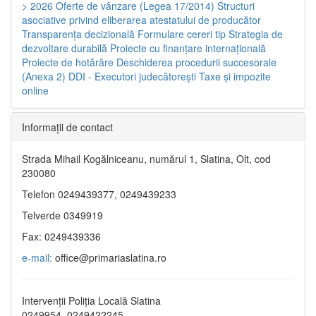
> 2026
Oferte de vânzare (Legea 17/2014)
Structuri
asociative privind eliberarea atestatului de producător
Transparenţa decizională
Formulare cereri tip
Strategia de
dezvoltare durabilă
Proiecte cu finanţare internaţională
Proiecte de hotărâre
Deschiderea procedurii succesorale
(Anexa 2)
DDI - Executori judecătorești
Taxe şi impozite
online
Informaţii de contact
Strada Mihail Kogălniceanu, numărul 1, Slatina, Olt, cod
230080
Telefon 0249439377, 0249439233
Telverde 0349919
Fax: 0249439336
e-mail:
office@primariaslatina.ro
Intervenții Poliția Locală Slatina
0249954, 0249422245