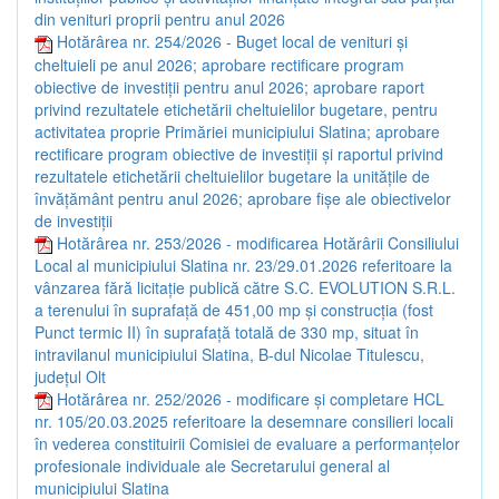
din venituri proprii pentru anul 2026
Hotărârea nr. 254/2026 - Buget local de venituri şi
cheltuieli pe anul 2026; aprobare rectificare program
obiective de investiţii pentru anul 2026; aprobare raport
privind rezultatele etichetării cheltuielilor bugetare, pentru
activitatea proprie Primăriei municipiului Slatina; aprobare
rectificare program obiective de investiţii şi raportul privind
rezultatele etichetării cheltuielilor bugetare la unităţile de
învăţământ pentru anul 2026; aprobare fişe ale obiectivelor
de investiţii
Hotărârea nr. 253/2026 - modificarea Hotărârii Consiliului
Local al municipiului Slatina nr. 23/29.01.2026 referitoare la
vânzarea fără licitație publică către S.C. EVOLUTION S.R.L.
a terenului în suprafață de 451,00 mp și construcția (fost
Punct termic II) în suprafață totală de 330 mp, situat în
intravilanul municipiului Slatina, B-dul Nicolae Titulescu,
județul Olt
Hotărârea nr. 252/2026 - modificare și completare HCL
nr. 105/20.03.2025 referitoare la desemnare consilieri locali
în vederea constituirii Comisiei de evaluare a performanțelor
profesionale individuale ale Secretarului general al
municipiului Slatina