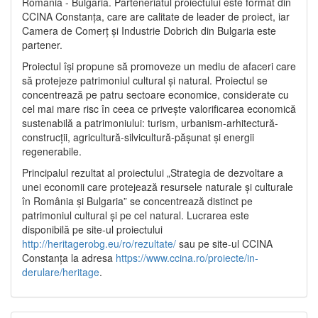
România - Bulgaria. Parteneriatul proiectului este format din
CCINA Constanța, care are calitate de leader de proiect, iar
Camera de Comerț și Industrie Dobrich din Bulgaria este
partener.
Proiectul își propune să promoveze un mediu de afaceri care
să protejeze patrimoniul cultural și natural. Proiectul se
concentrează pe patru sectoare economice, considerate cu
cel mai mare risc în ceea ce privește valorificarea economică
sustenabilă a patrimoniului: turism, urbanism-arhitectură-
construcții, agricultură-silvicultură-pășunat și energii
regenerabile.
Principalul rezultat al proiectului „Strategia de dezvoltare a
unei economii care protejează resursele naturale și culturale
în România și Bulgaria” se concentrează distinct pe
patrimoniul cultural și pe cel natural. Lucrarea este
disponibilă pe site-ul proiectului
http://heritagerobg.eu/ro/rezultate/
sau pe site-ul CCINA
Constanța la adresa
https://www.ccina.ro/proiecte/in-
derulare/heritage
.