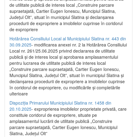
de utilitate publică de interes local „Construire parcare
supraetajată, Cartier Eugen Ionescu, Muncipiul Slatina,
Județul Olt”, situat în municipiul Slatina și declanșarea
procedurii de expropriere a imobilelor cuprinse în coridorul
de expropriere
Hotărârea Consiliului Local al Municipiului Slatina nr. 443 din
30.09.2025
- modificarea anexei nr. 2 la Hotărârea Consiliului
Local nr. 261/25.06.2025 privind declararea de utilitate
publică şi de interes local şi aprobarea amplasamentului
pentru lucrarea de utilitate publică de interes local
„Construire parcare supraetajată, Cartier Eugen Ionescu,
Muncipiul Slatina, Judeţul Olt”, situat în municipiul Slatina şi
declanşarea procedurii de expropriere a imobilelor cuprinse
în coridorul de expropriere, cu modificările şi completările
ulterioare
Dispoziția Primarului Municipiului Slatina nr. 1458 din
20.10.2025
- exproprierea imobilelor proprietate privată, care
constituie coridorul de expropriere, situate pe
amplasamentul lucrării de utilitate publică „Construire
parcare supraetajată, Cartier Eugen Ionescu, Municipiul
Slatina, Județul Olt”