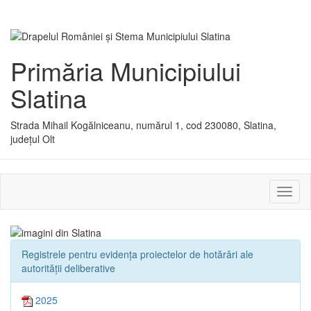
Primăria Municipiului
Slatina
Strada Mihail Kogălniceanu, numărul 1, cod 230080, Slatina,
județul Olt
Activ
sau
dezac
meniu
Registrele pentru evidența proiectelor de hotărâri ale
autorității deliberative
2025