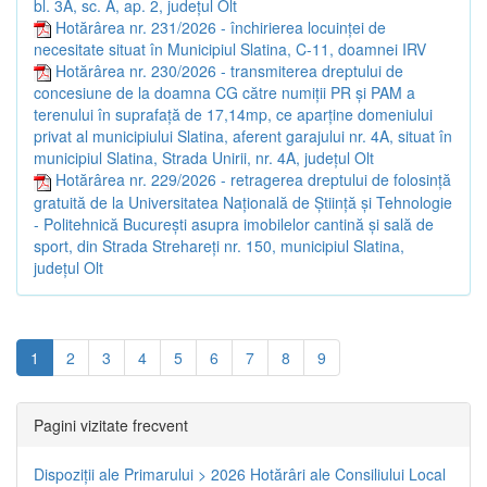
bl. 3A, sc. A, ap. 2, județul Olt
Hotărârea nr. 231/2026 - închirierea locuinței de
necesitate situat în Municipiul Slatina, C-11, doamnei IRV
Hotărârea nr. 230/2026 - transmiterea dreptului de
concesiune de la doamna CG către numiții PR și PAM a
terenului în suprafață de 17,14mp, ce aparține domeniului
privat al municipiului Slatina, aferent garajului nr. 4A, situat în
municipiul Slatina, Strada Unirii, nr. 4A, județul Olt
Hotărârea nr. 229/2026 - retragerea dreptului de folosință
gratuită de la Universitatea Națională de Știință și Tehnologie
- Politehnică București asupra imobilelor cantină și sală de
sport, din Strada Strehareți nr. 150, municipiul Slatina,
județul Olt
1
2
3
4
5
6
7
8
9
Pagini vizitate frecvent
Dispoziţii ale Primarului > 2026
Hotărâri ale Consiliului Local