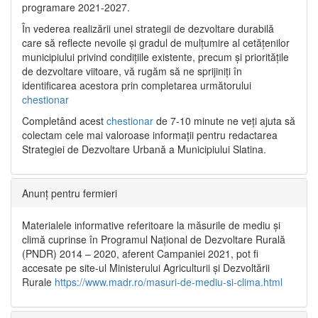
programare 2021-2027.
În vederea realizării unei strategii de dezvoltare durabilă
care să reflecte nevoile și gradul de mulțumire al cetățenilor
municipiului privind condițiile existente, precum și prioritățile
de dezvoltare viitoare, vă rugăm să ne sprijiniți în
identificarea acestora prin completarea următorului
chestionar
Completând acest
chestionar
de 7-10 minute ne veți ajuta să
colectam cele mai valoroase informații pentru redactarea
Strategiei de Dezvoltare Urbană a Municipiului Slatina.
Anunț pentru fermieri
Materialele informative referitoare la măsurile de mediu și
climă cuprinse în Programul Național de Dezvoltare Rurală
(PNDR) 2014 – 2020, aferent Campaniei 2021, pot fi
accesate pe site-ul Ministerului Agriculturii și Dezvoltării
Rurale
https://www.madr.ro/masuri-de-mediu-si-clima.html