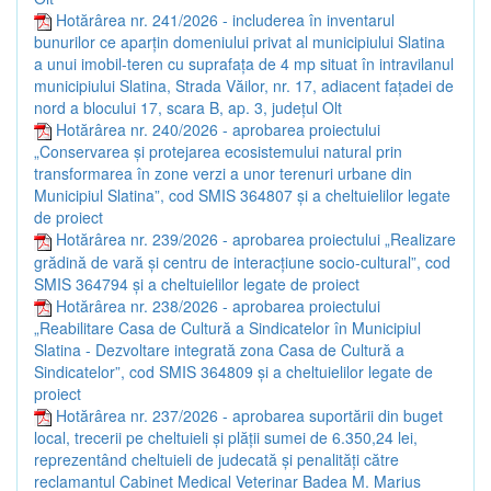
Hotărârea nr. 241/2026 - includerea în inventarul
bunurilor ce aparțin domeniului privat al municipiului Slatina
a unui imobil-teren cu suprafața de 4 mp situat în intravilanul
municipiului Slatina, Strada Văilor, nr. 17, adiacent fațadei de
nord a blocului 17, scara B, ap. 3, județul Olt
Hotărârea nr. 240/2026 - aprobarea proiectului
„Conservarea și protejarea ecosistemului natural prin
transformarea în zone verzi a unor terenuri urbane din
Municipiul Slatina”, cod SMIS 364807 și a cheltuielilor legate
de proiect
Hotărârea nr. 239/2026 - aprobarea proiectului „Realizare
grădină de vară și centru de interacțiune socio-cultural”, cod
SMIS 364794 și a cheltuielilor legate de proiect
Hotărârea nr. 238/2026 - aprobarea proiectului
„Reabilitare Casa de Cultură a Sindicatelor în Municipiul
Slatina - Dezvoltare integrată zona Casa de Cultură a
Sindicatelor”, cod SMIS 364809 și a cheltuielilor legate de
proiect
Hotărârea nr. 237/2026 - aprobarea suportării din buget
local, trecerii pe cheltuieli și plății sumei de 6.350,24 lei,
reprezentând cheltuieli de judecată și penalități către
reclamantul Cabinet Medical Veterinar Badea M. Marius