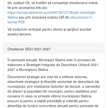
din Județul Olt, vă invităm să completați chestionarul online,
fie prin accesarea link-ului
https://survey.alchemer.eu/s3/90726107/Studiu-sociologic-
Slatina
sau prin scanarea codului QR din
documentul în
format PDF
.
Vă mulţumim anticipat pentru efortul şi sprijinul acordat
acestui demers.
Chestionar SIDU 2021-2027
În perioada actuală, Municipiul Slatina este în procesul de
elaborare a Strategiei Integrate de Dezvoltare Urbană 2021‐
2027 a Municipiului Slatina.
Documentul strategic are rolul de a reflecta viziunea,
obiectivele strategice și direcțiile sectoriale de dezvoltare ale
municipiului, prin implicarea factorilor de decizie, a oamenilor
de afaceri și populației din municipiu, pentru stabilirea unui
consens în ceea ce privește viitorul municipiului Slatina,
precum și pentru a stabili prioritățile și criteriile pentru
absorbția de fonduri comunitare alocate pentru perioada de