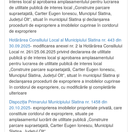
interes local și aprobarea amplasamentului pentru lucrarea
de utilitate publică de interes local „Construire parcare
supraetajată, Cartier Eugen Ionescu, Muncipiul Slatina,
Județul Olt”, situat în municipiul Slatina și declanșarea
procedurii de expropriere a imobilelor cuprinse în coridorul
de expropriere
Hotărârea Consiliului Local al Municipiului Slatina nr. 443 din
30.09.2025
- modificarea anexei nr. 2 la Hotărârea Consiliului
Local nr. 261/25.06.2025 privind declararea de utilitate
publică şi de interes local şi aprobarea amplasamentului
pentru lucrarea de utilitate publică de interes local
„Construire parcare supraetajată, Cartier Eugen Ionescu,
Muncipiul Slatina, Judeţul Olt”, situat în municipiul Slatina şi
declanşarea procedurii de expropriere a imobilelor cuprinse
în coridorul de expropriere, cu modificările şi completările
ulterioare
Dispoziția Primarului Municipiului Slatina nr. 1458 din
20.10.2025
- exproprierea imobilelor proprietate privată, care
constituie coridorul de expropriere, situate pe
amplasamentul lucrării de utilitate publică „Construire
parcare supraetajată, Cartier Eugen Ionescu, Municipiul
Slatina, Județul Olt”