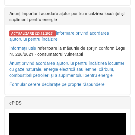
Anunț important acordare ajutor pentru încălzirea locuinței și
supliment pentru energie
Informare privind acordarea
ACTUALIZARE (23.12.2025)
ajutorului pentru încălzire
Informații utile
referitoare la măsurile de sprijin conform Legii
nr. 226/2021 - consumatorul vulnerabil
Anunț privind acordarea ajutorului pentru încălzirea locuinței
cu gaze naturale, energie electrică sau lemne, cărbuni,
combustibili petrolieri și a suplimentului pentru energie
Formular cerere-declarație pe proprie răspundere
ePIDS