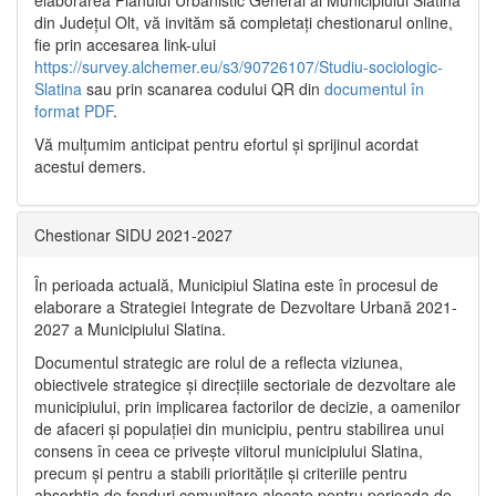
elaborarea Planului Urbanistic General al Municipiului Slatina
din Județul Olt, vă invităm să completați chestionarul online,
fie prin accesarea link-ului
https://survey.alchemer.eu/s3/90726107/Studiu-sociologic-
Slatina
sau prin scanarea codului QR din
documentul în
format PDF
.
Vă mulţumim anticipat pentru efortul şi sprijinul acordat
acestui demers.
Chestionar SIDU 2021-2027
În perioada actuală, Municipiul Slatina este în procesul de
elaborare a Strategiei Integrate de Dezvoltare Urbană 2021‐
2027 a Municipiului Slatina.
Documentul strategic are rolul de a reflecta viziunea,
obiectivele strategice și direcțiile sectoriale de dezvoltare ale
municipiului, prin implicarea factorilor de decizie, a oamenilor
de afaceri și populației din municipiu, pentru stabilirea unui
consens în ceea ce privește viitorul municipiului Slatina,
precum și pentru a stabili prioritățile și criteriile pentru
absorbția de fonduri comunitare alocate pentru perioada de