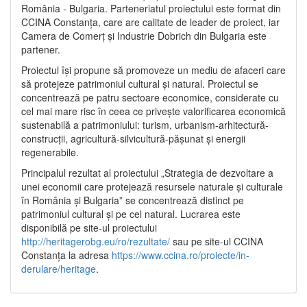
România - Bulgaria. Parteneriatul proiectului este format din
CCINA Constanța, care are calitate de leader de proiect, iar
Camera de Comerț și Industrie Dobrich din Bulgaria este
partener.
Proiectul își propune să promoveze un mediu de afaceri care
să protejeze patrimoniul cultural și natural. Proiectul se
concentrează pe patru sectoare economice, considerate cu
cel mai mare risc în ceea ce privește valorificarea economică
sustenabilă a patrimoniului: turism, urbanism-arhitectură-
construcții, agricultură-silvicultură-pășunat și energii
regenerabile.
Principalul rezultat al proiectului „Strategia de dezvoltare a
unei economii care protejează resursele naturale și culturale
în România și Bulgaria” se concentrează distinct pe
patrimoniul cultural și pe cel natural. Lucrarea este
disponibilă pe site-ul proiectului
http://heritagerobg.eu/ro/rezultate/
sau pe site-ul CCINA
Constanța la adresa
https://www.ccina.ro/proiecte/in-
derulare/heritage
.