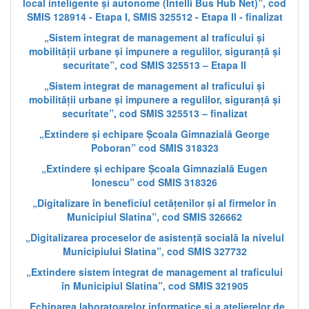
local inteligente și autonome (Intelli Bus Hub Net)”, cod
SMIS 128914 - Etapa I, SMIS 325512 - Etapa II - finalizat
„Sistem integrat de management al traficului și
mobilității urbane și impunere a regulilor, siguranță și
securitate”, cod SMIS 325513 – Etapa II
„Sistem integrat de management al traficului și
mobilității urbane și impunere a regulilor, siguranță și
securitate”, cod SMIS 325513 – finalizat
„Extindere și echipare Școala Gimnazială George
Poboran” cod SMIS 318323
„Extindere și echipare Școala Gimnazială Eugen
Ionescu” cod SMIS 318326
„Digitalizare în beneficiul cetățenilor și al firmelor în
Municipiul Slatina”, cod SMIS 326662
„Digitalizarea proceselor de asistență socială la nivelul
Municipiului Slatina”, cod SMIS 327732
„Extindere sistem integrat de management al traficului
în Municipiul Slatina”, cod SMIS 321905
„Echiparea laboratoarelor informatice și a atelierelor de