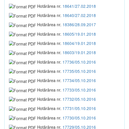
Hotărârea nr.
18641/27.02.2018
Hotărârea nr.
18640/27.02.2018
Hotărârea nr.
18386/28.09.2017
Hotărârea nr.
18605/19.01.2018
Hotărârea nr.
18604/19.01.2018
Hotărârea nr.
18603/19.01.2018
Hotărârea nr.
17736/05.10.2016
Hotărârea nr.
17735/05.10.2016
Hotărârea nr.
17734/05.10.2016
Hotărârea nr.
17733/05.10.2016
Hotărârea nr.
17732/05.10.2016
Hotărârea nr.
17731/05.10.2016
Hotărârea nr.
17730/05.10.2016
Hotărârea nr.
17729/05.10.2016