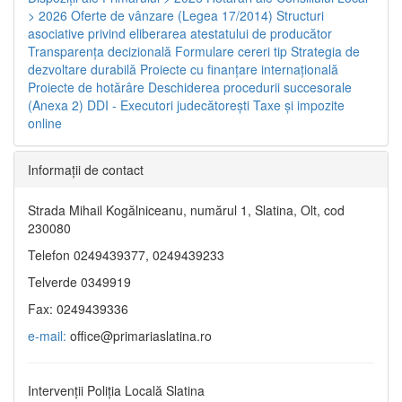
> 2026
Oferte de vânzare (Legea 17/2014)
Structuri
asociative privind eliberarea atestatului de producător
Transparenţa decizională
Formulare cereri tip
Strategia de
dezvoltare durabilă
Proiecte cu finanţare internaţională
Proiecte de hotărâre
Deschiderea procedurii succesorale
(Anexa 2)
DDI - Executori judecătorești
Taxe şi impozite
online
Informaţii de contact
Strada Mihail Kogălniceanu, numărul 1, Slatina, Olt, cod
230080
Telefon 0249439377, 0249439233
Telverde 0349919
Fax: 0249439336
e-mail:
office@primariaslatina.ro
Intervenții Poliția Locală Slatina