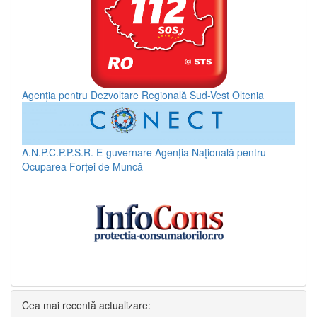
Agenția pentru Dezvoltare Regională Sud-Vest Oltenia
A.N.P.C.P.P.S.R.
E-guvernare
Agenția Națională pentru
Ocuparea Forței de Muncă
Cea mai recentă actualizare: