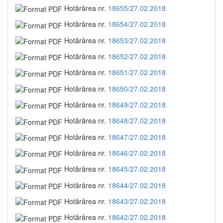
Hotărârea nr.
18655/27.02.2018
Hotărârea nr.
18654/27.02.2018
Hotărârea nr.
18653/27.02.2018
Hotărârea nr.
18652/27.02.2018
Hotărârea nr.
18651/27.02.2018
Hotărârea nr.
18650/27.02.2018
Hotărârea nr.
18649/27.02.2018
Hotărârea nr.
18648/27.02.2018
Hotărârea nr.
18647/27.02.2018
Hotărârea nr.
18646/27.02.2018
Hotărârea nr.
18645/27.02.2018
Hotărârea nr.
18644/27.02.2018
Hotărârea nr.
18643/27.02.2018
Hotărârea nr.
18642/27.02.2018