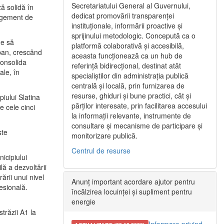
Secretariatului General al Guvernului,
ă solidă în
dedicat promovării transparenței
nagement de
instituționale, informării proactive și
sprijinului metodologic. Concepută ca o
ne să
platformă colaborativă și accesibilă,
urban, crescând
aceasta funcționează ca un hub de
consolida
referință bidirecțional, destinat atât
ale, în
specialiștilor din administrația publică
centrală și locală, prin furnizarea de
resurse, ghiduri și bune practici, cât și
iului Slatina
părților interesate, prin facilitarea accesului
e cele cinci
la informații relevante, instrumente de
consultare și mecanisme de participare și
ste
monitorizare publică.
Centrul de resurse
icipiului
ă a dezvoltării
ării unui nivel
Anunț important acordare ajutor pentru
fesională.
încălzirea locuinței și supliment pentru
energie
trăzii A1 la