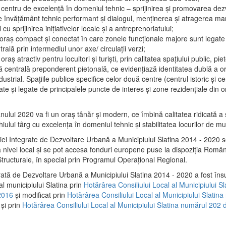
 centru de excelenţă în domeniul tehnic – sprijinirea şi promovarea dezv
 învăţământ tehnic performant şi dialogul, menţinerea şi atragerea maril
 cu sprijinirea iniţiativelor locale şi a antreprenoriatului;
 oraş compact şi conectat în care zonele funcţionale majore sunt legate 
rală prin intermediul unor axe/ circulații verzi;
oraş atractiv pentru locuitori şi turişti, prin calitatea spaţiului public, pi
 centrală preponderent pietonală, ce evidenţiază identitatea dublă a ora
dustrial. Spaţiile publice specifice celor două centre (centrul istoric şi c
te şi legate de principalele puncte de interes şi zone rezidenţiale din o
.
anului 2020 va fi un oraş tânăr şi modern, ce îmbină calitatea ridicată a 
hiului târg cu excelenţa în domeniul tehnic şi stabilitatea locurilor de m
iei Integrate de Dezvoltare Urbană a Municipiului Slatina 2014 - 2020
a nivel local şi se pot accesa fonduri europene puse la dispoziţia Român
tructurale, în special prin Programul Operațional Regional.
rată de Dezvoltare Urbană a Municipiului Slatina 2014 - 2020 a fost îns
al municipiului Slatina prin
Hotărârea Consiliului Local al Municipiului S
2016
și modificat prin
Hotărârea Consiliului Local al Municipiului Slatin
și prin
Hotărârea Consiliului Local al Municipiului Slatina numărul 202