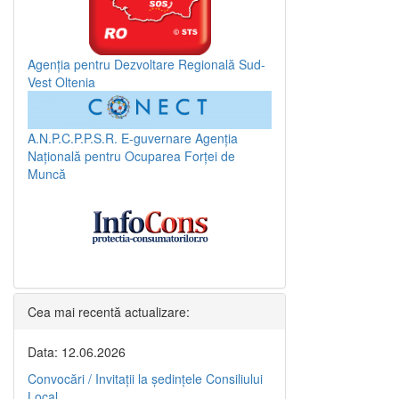
Agenția pentru Dezvoltare Regională Sud-
Vest Oltenia
A.N.P.C.P.P.S.R.
E-guvernare
Agenția
Națională pentru Ocuparea Forței de
Muncă
Cea mai recentă actualizare:
Data: 12.06.2026
Convocări / Invitaţii la şedinţele Consiliului
Local