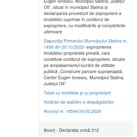
Eugen Ionescu, Muncipiul Slatina, Judeţul
Olt”, situat în municipiul Slatina şi
declanşarea procedurii de expropriere a
imobilelor cuprinse în coridorul de
expropriere, cu modificările şi completările
ulterioare
Dispoziția Primarului Municipiului Slatina nr.
1458 din 20.10.2025
- exproprierea
imobilelor proprietate privată, care
constituie coridorul de expropriere, situate
pe amplasamentul lucrării de utilitate
publică „Construire parcare supraetajată,
Cartier Eugen Ionescu, Municipiul Slatina,
Județul Olt”
Tabel cu imobilele și cu proprietarii
Hotărâri de stabilire a despăgubirilor
Anunțul nr. 18594/24.02.2026
Anunț - Declarația unică 212