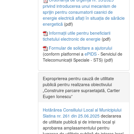
privind introducerea unui mecanism de
sprijin pentru consumatorii casnici de
energie electrică aflați în situația de sărăcie
energetică
(pdf)
Informații utile pentru beneficiarii
tichetului electronic de energie
(pdf)
Formular de solicitare a ajutorului
(conform platformei a
ePIDS
- Serviciul de
Telecomunicații Speciale - STS) (pdf)
Exproprierea pentru cauză de utilitate
publică pentru realizarea obiectivului
„Construire parcare supraetajată, Cartier
Eugen Ionescu”
Hotărârea Consiliului Local al Municipiului
Slatina nr. 261 din 25.06.2025
declararea
de utilitate publică și de interes local și
aprobarea amplasamentului pentru
lucrarea de utilitate publică de interes local