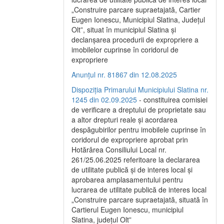
„Construire parcare supraetajată, Cartier
Eugen Ionescu, Municipiul Slatina, Județul
Olt”, situat în municipiul Slatina și
declanșarea procedurii de expropriere a
imobilelor cuprinse în coridorul de
expropriere
Anunțul nr. 81867 din 12.08.2025
Dispoziția Primarului Municipiului Slatina nr.
1245 din 02.09.2025
- constituirea comisiei
de verificare a dreptului de proprietate sau
a altor drepturi reale și acordarea
despăgubirilor pentru imobilele cuprinse în
coridorul de expropriere aprobat prin
Hotărârea Consiliului Local nr.
261/25.06.2025 referitoare la declararea
de utilitate publică și de interes local și
aprobarea amplasamentului pentru
lucrarea de utilitate publică de interes local
„Construire parcare supraetajată, situată în
Cartierul Eugen Ionescu, municipiul
Slatina, județul Olt”