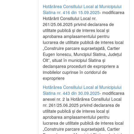
Hotărârea Consiliului Local al Municipiului
Slatina nr. 416 din 15.09.2025
- modificarea
Hotărârii Consiliului Local nr.
261/25.06.2025 privind declararea de
utilitate publică și de interes local și
aprobarea amplasamentului pentru
lucrarea de utilitate publică de interes local
„Construire parcare supraetajată, Cartier
Eugen Ionescu, Muncipiul Slatina, Județul
Olt”, situat în municipiul Slatina și
declanșarea procedurii de expropriere a
imobilelor cuprinse în coridorul de
expropriere
Hotărârea Consiliului Local al Municipiului
Slatina nr. 443 din 30.09.2025
- modificarea
anexei nr. 2 la Hotărârea Consiliului Local
nr. 261/25.06.2025 privind declararea de
utilitate publică şi de interes local şi
aprobarea amplasamentului pentru
lucrarea de utilitate publică de interes local
„Construire parcare supraetajată, Cartier