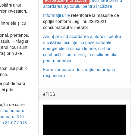
Informare privind
ACTUALIZARE (23.12.2025)
oltării unui
acordarea ajutorului pentru încălzire
or investitori,
Informații utile
referitoare la măsurile de
sprijin conform Legii nr. 226/2021 -
între ele şi cu
consumatorul vulnerabil
etonal, prietenos,
Anunț privind acordarea ajutorului pentru
şului – târg şi
încălzirea locuinței cu gaze naturale,
entrul nou) sunt
energie electrică sau lemne, cărbuni,
raş prin axe
combustibili petrolieri și a suplimentului
pentru energie
spaţiului public
Formular cerere-declarație pe proprie
uncă.
răspundere
 se pot demara
iei prin
ePIDS
uşită de către
latina numărul
a numărul 310
 din 31.07.2018
.