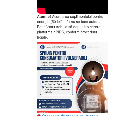
Atenție!
Acordarea suplimentului pentru
energie (50 lei/lună) nu se face automat.
Beneficiarii trebuie să depună o cerere în
platforma ePIDS, conform procedurii
legale.
Ordonanța de urgență nr. 35/2025