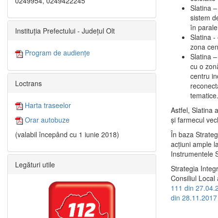
0249954, 0249422245
Slatina –
sistem de
în paralel
Instituția Prefectului - Județul Olt
Slatina -
zona cent
Program de audiențe
Slatina – 
cu o zonă
centru in
Loctrans
reconecta
tematice
Harta traseelor
Astfel, Slatina 
şi farmecul vec
Orar autobuze
În baza Strateg
(valabil începând cu 1 iunie 2018)
acţiuni ample l
Instrumentele S
Legături utile
Strategia Integ
Consiliul Local 
111 din 27.04.
din 28.11.2017