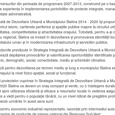
mersurilor din perioada de programare 2007-2013, construind pe o baz
e experienţa în implementarea portofoliilor de proiecte integrate, ma
itate administrativă.
rată de Dezvoltare Urbană a Municipiului Slatina 2014 - 2020 își propu
rul istoric, cartierele periferice şi spaţiile publice majore la circuitul 
litatea, competitivitatea şi atractivitatea oraşului. Totodată, pentru a-şi 
u regional, Slatina va investi în dezvoltarea şi promovarea identităţii loc
talului uman şi în modernizarea infrastructurii şi serviciilor publice.
acţiunile prevăzute în Strategia Integrată de Dezvoltare Urbană a Municip
ază depășirea provocărilor şi valorificarea oportunităţilor identificate p
ic, demografic, social, conectivitate, mediu şi schimbări climatice.
ază pentru dezvoltarea pe termen mediu şi lung a municipiului Slatina e
şului la nivel fizico-spaţial, social şi funcţional.
l proiectelor cuprinse în Strategia Integrată de Dezvoltare Urbană a Mun
2020 Slatina va deveni un oraş compact şi verde, cu o înţelegere durabil
 spre utilizarea eficientă şi eficace a resurselor locale în vederea asigur
ate a vieţii pentru o populaţie tânără, cu un nivel ridicat de pregătire pro
pecte urmărite în acest sens sunt:
 centru economic-industrial reprezentativ, racordat prin intermediul autos
 centre de producţie de interes naţional din Regiunea Sud-Vest;