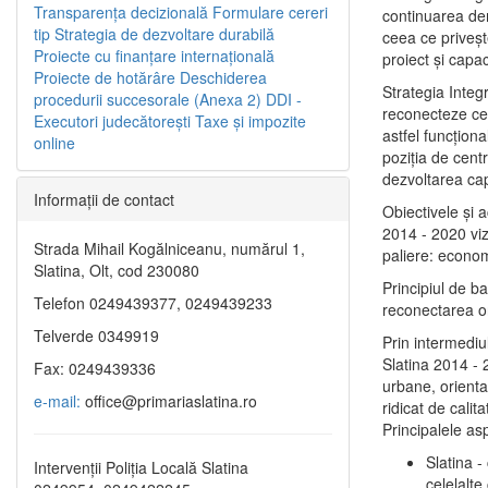
Transparenţa decizională
Formulare cereri
continuarea de
tip
Strategia de dezvoltare durabilă
ceea ce priveşt
Proiecte cu finanţare internaţională
proiect și capac
Proiecte de hotărâre
Deschiderea
Strategia Integ
procedurii succesorale (Anexa 2)
DDI -
reconecteze cent
Executori judecătorești
Taxe şi impozite
astfel funcţiona
online
poziţia de centr
dezvoltarea capi
Informaţii de contact
Obiectivele şi 
2014 - 2020 vize
Strada Mihail Kogălniceanu, numărul 1,
paliere: econom
Slatina, Olt, cod 230080
Principiul de b
Telefon 0249439377, 0249439233
reconectarea ora
Telverde 0349919
Prin intermediu
Slatina 2014 - 
Fax: 0249439336
urbane, orientat
e-mail:
office@primariaslatina.ro
ridicat de calit
Principalele as
Slatina -
Intervenții Poliția Locală Slatina
celelalte