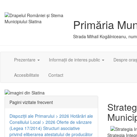
Primăria Muni
Strada Mihail Kogălniceanu, numă
Prezentare
Informații de interes public
Despre ora
Accesibilitate
Contact
Pagini vizitate frecvent
Strateg
Municip
Dispoziţii ale Primarului > 2026
Hotărâri ale
Consiliului Local > 2026
Oferte de vânzare
(Legea 17/2014)
Structuri asociative
privind eliberarea atestatului de producător
Strategia Integ