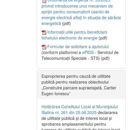
privind introducerea unui mecanism de
sprijin pentru consumatorii casnici de
energie electrică aflați în situația de sărăcie
energetică
(pdf)
Informații utile pentru beneficiarii
tichetului electronic de energie
(pdf)
Formular de solicitare a ajutorului
(conform platformei a
ePIDS
- Serviciul de
Telecomunicații Speciale - STS) (pdf)
Exproprierea pentru cauză de utilitate
publică pentru realizarea obiectivului
„Construire parcare supraetajată, Cartier
Eugen Ionescu”
Hotărârea Consiliului Local al Municipiului
Slatina nr. 261 din 25.06.2025
declararea
de utilitate publică și de interes local și
aprobarea amplasamentului pentru
lucrarea de utilitate publică de interes local