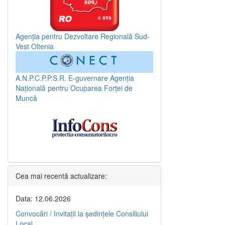
Agenția pentru Dezvoltare Regională Sud-
Vest Oltenia
A.N.P.C.P.P.S.R.
E-guvernare
Agenția
Națională pentru Ocuparea Forței de
Muncă
Cea mai recentă actualizare:
Data: 12.06.2026
Convocări / Invitaţii la şedinţele Consiliului
Local