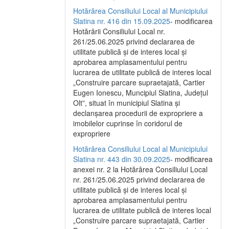
Hotărârea Consiliului Local al Municipiului
Slatina nr. 416 din 15.09.2025
- modificarea
Hotărârii Consiliului Local nr.
261/25.06.2025 privind declararea de
utilitate publică și de interes local și
aprobarea amplasamentului pentru
lucrarea de utilitate publică de interes local
„Construire parcare supraetajată, Cartier
Eugen Ionescu, Muncipiul Slatina, Județul
Olt”, situat în municipiul Slatina și
declanșarea procedurii de expropriere a
imobilelor cuprinse în coridorul de
expropriere
Hotărârea Consiliului Local al Municipiului
Slatina nr. 443 din 30.09.2025
- modificarea
anexei nr. 2 la Hotărârea Consiliului Local
nr. 261/25.06.2025 privind declararea de
utilitate publică şi de interes local şi
aprobarea amplasamentului pentru
lucrarea de utilitate publică de interes local
„Construire parcare supraetajată, Cartier