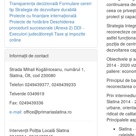
Transparenţa decizională
Formulare cereri
continuarea de
tip
Strategia de dezvoltare durabilă
ceea ce priveşt
Proiecte cu finanţare internaţională
proiect și capac
Proiecte de hotărâre
Deschiderea
Strategia Integ
procedurii succesorale (Anexa 2)
DDI -
reconecteze cent
Executori judecătorești
Taxe şi impozite
astfel funcţiona
online
poziţia de centr
dezvoltarea capi
Informaţii de contact
Obiectivele şi 
2014 - 2020 vize
Strada Mihail Kogălniceanu, numărul 1,
paliere: econom
Slatina, Olt, cod 230080
Principiul de b
Telefon 0249439377, 0249439233
reconectarea ora
Telverde 0349919
Prin intermediu
Slatina 2014 - 
Fax: 0249439336
urbane, orientat
e-mail:
office@primariaslatina.ro
ridicat de calit
Principalele as
Slatina -
Intervenții Poliția Locală Slatina
celelalte