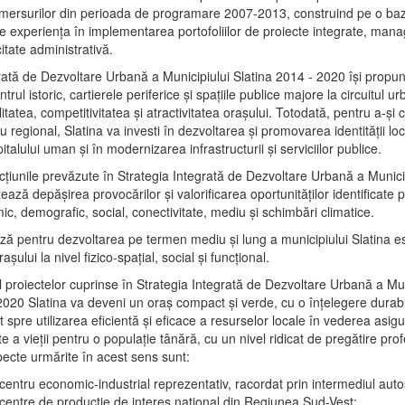
mersurilor din perioada de programare 2007-2013, construind pe o baz
e experienţa în implementarea portofoliilor de proiecte integrate, ma
itate administrativă.
rată de Dezvoltare Urbană a Municipiului Slatina 2014 - 2020 își propu
rul istoric, cartierele periferice şi spaţiile publice majore la circuitul 
litatea, competitivitatea şi atractivitatea oraşului. Totodată, pentru a-şi 
u regional, Slatina va investi în dezvoltarea şi promovarea identităţii loc
talului uman şi în modernizarea infrastructurii şi serviciilor publice.
acţiunile prevăzute în Strategia Integrată de Dezvoltare Urbană a Municip
ază depășirea provocărilor şi valorificarea oportunităţilor identificate p
ic, demografic, social, conectivitate, mediu şi schimbări climatice.
ază pentru dezvoltarea pe termen mediu şi lung a municipiului Slatina e
şului la nivel fizico-spaţial, social şi funcţional.
l proiectelor cuprinse în Strategia Integrată de Dezvoltare Urbană a Mun
2020 Slatina va deveni un oraş compact şi verde, cu o înţelegere durabil
 spre utilizarea eficientă şi eficace a resurselor locale în vederea asigur
ate a vieţii pentru o populaţie tânără, cu un nivel ridicat de pregătire pro
pecte urmărite în acest sens sunt:
 centru economic-industrial reprezentativ, racordat prin intermediul autos
 centre de producţie de interes naţional din Regiunea Sud-Vest;