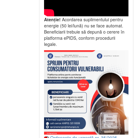
Atenție!
Acordarea suplimentului pentru
energie (50 lei/lună) nu se face automat.
Beneficiarii trebuie să depună o cerere în
platforma ePIDS, conform procedurii
legale.
Ordonanța de urgență nr. 35/2025