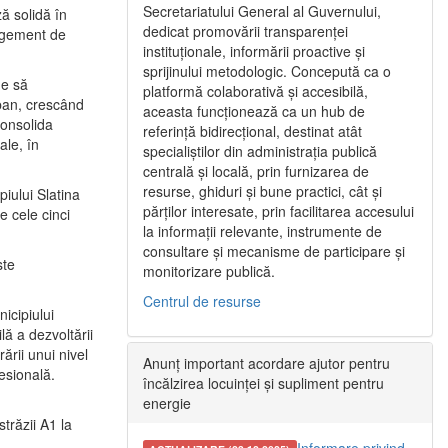
Secretariatului General al Guvernului,
ă solidă în
dedicat promovării transparenței
nagement de
instituționale, informării proactive și
sprijinului metodologic. Concepută ca o
ne să
platformă colaborativă și accesibilă,
urban, crescând
aceasta funcționează ca un hub de
consolida
referință bidirecțional, destinat atât
ale, în
specialiștilor din administrația publică
centrală și locală, prin furnizarea de
resurse, ghiduri și bune practici, cât și
iului Slatina
părților interesate, prin facilitarea accesului
e cele cinci
la informații relevante, instrumente de
consultare și mecanisme de participare și
ste
monitorizare publică.
Centrul de resurse
icipiului
ă a dezvoltării
ării unui nivel
Anunț important acordare ajutor pentru
fesională.
încălzirea locuinței și supliment pentru
energie
trăzii A1 la