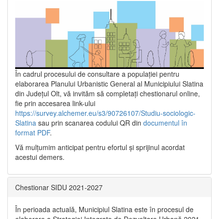
În cadrul procesului de consultare a populaţiei pentru
elaborarea Planului Urbanistic General al Municipiului Slatina
din Județul Olt, vă invităm să completați chestionarul online,
fie prin accesarea link-ului
https://survey.alchemer.eu/s3/90726107/Studiu-sociologic-
Slatina
sau prin scanarea codului QR din
documentul în
format PDF
.
Vă mulţumim anticipat pentru efortul şi sprijinul acordat
acestui demers.
Chestionar SIDU 2021-2027
În perioada actuală, Municipiul Slatina este în procesul de
elaborare a Strategiei Integrate de Dezvoltare Urbană 2021‐