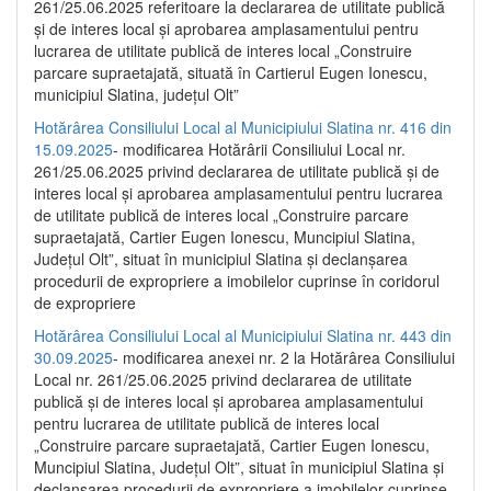
261/25.06.2025 referitoare la declararea de utilitate publică
și de interes local și aprobarea amplasamentului pentru
lucrarea de utilitate publică de interes local „Construire
parcare supraetajată, situată în Cartierul Eugen Ionescu,
municipiul Slatina, județul Olt”
Hotărârea Consiliului Local al Municipiului Slatina nr. 416 din
15.09.2025
- modificarea Hotărârii Consiliului Local nr.
261/25.06.2025 privind declararea de utilitate publică și de
interes local și aprobarea amplasamentului pentru lucrarea
de utilitate publică de interes local „Construire parcare
supraetajată, Cartier Eugen Ionescu, Muncipiul Slatina,
Județul Olt”, situat în municipiul Slatina și declanșarea
procedurii de expropriere a imobilelor cuprinse în coridorul
de expropriere
Hotărârea Consiliului Local al Municipiului Slatina nr. 443 din
30.09.2025
- modificarea anexei nr. 2 la Hotărârea Consiliului
Local nr. 261/25.06.2025 privind declararea de utilitate
publică şi de interes local şi aprobarea amplasamentului
pentru lucrarea de utilitate publică de interes local
„Construire parcare supraetajată, Cartier Eugen Ionescu,
Muncipiul Slatina, Judeţul Olt”, situat în municipiul Slatina şi
declanşarea procedurii de expropriere a imobilelor cuprinse