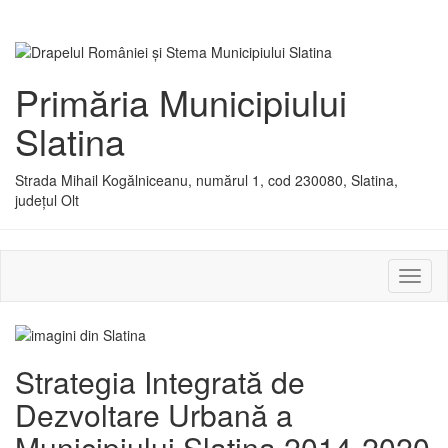
Primăria Municipiului
Slatina
Strada Mihail Kogălniceanu, numărul 1, cod 230080, Slatina,
județul Olt
Activ
sau
dezac
meniu
Strategia Integrată de
Dezvoltare Urbană a
Municipiului Slatina 2014-2020