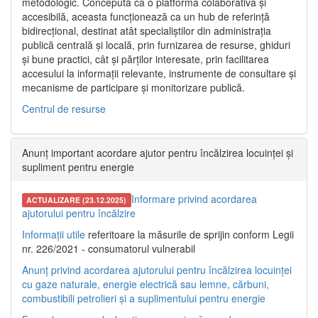
metodologic. Concepută ca o platformă colaborativă și
accesibilă, aceasta funcționează ca un hub de referință
bidirecțional, destinat atât specialiștilor din administrația
publică centrală și locală, prin furnizarea de resurse, ghiduri
și bune practici, cât și părților interesate, prin facilitarea
accesului la informații relevante, instrumente de consultare și
mecanisme de participare și monitorizare publică.
Centrul de resurse
Anunț important acordare ajutor pentru încălzirea locuinței și
supliment pentru energie
Informare privind acordarea
ACTUALIZARE (23.12.2025)
ajutorului pentru încălzire
Informații utile
referitoare la măsurile de sprijin conform Legii
nr. 226/2021 - consumatorul vulnerabil
Anunț privind acordarea ajutorului pentru încălzirea locuinței
cu gaze naturale, energie electrică sau lemne, cărbuni,
combustibili petrolieri și a suplimentului pentru energie