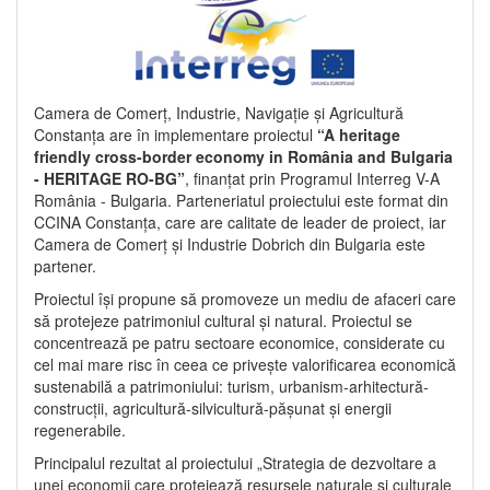
Camera de Comerț, Industrie, Navigație și Agricultură
Constanța are în implementare proiectul
“A heritage
friendly cross-border economy in România and Bulgaria
- HERITAGE RO-BG”
, finanțat prin Programul Interreg V-A
România - Bulgaria. Parteneriatul proiectului este format din
CCINA Constanța, care are calitate de leader de proiect, iar
Camera de Comerț și Industrie Dobrich din Bulgaria este
partener.
Proiectul își propune să promoveze un mediu de afaceri care
să protejeze patrimoniul cultural și natural. Proiectul se
concentrează pe patru sectoare economice, considerate cu
cel mai mare risc în ceea ce privește valorificarea economică
sustenabilă a patrimoniului: turism, urbanism-arhitectură-
construcții, agricultură-silvicultură-pășunat și energii
regenerabile.
Principalul rezultat al proiectului „Strategia de dezvoltare a
unei economii care protejează resursele naturale și culturale