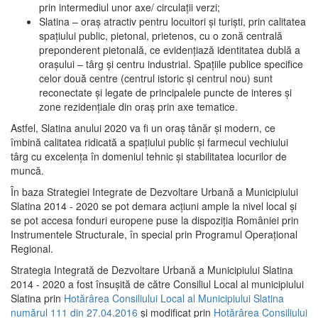
prin intermediul unor axe/ circulații verzi;
Slatina – oraş atractiv pentru locuitori şi turişti, prin calitatea
spaţiului public, pietonal, prietenos, cu o zonă centrală
preponderent pietonală, ce evidenţiază identitatea dublă a
oraşului – târg şi centru industrial. Spaţiile publice specifice
celor două centre (centrul istoric şi centrul nou) sunt
reconectate şi legate de principalele puncte de interes şi
zone rezidenţiale din oraş prin axe tematice.
Astfel, Slatina anului 2020 va fi un oraş tânăr şi modern, ce
îmbină calitatea ridicată a spaţiului public şi farmecul vechiului
târg cu excelenţa în domeniul tehnic şi stabilitatea locurilor de
muncă.
În baza Strategiei Integrate de Dezvoltare Urbană a Municipiului
Slatina 2014 - 2020 se pot demara acţiuni ample la nivel local şi
se pot accesa fonduri europene puse la dispoziţia României prin
Instrumentele Structurale, în special prin Programul Operațional
Regional.
Strategia Integrată de Dezvoltare Urbană a Municipiului Slatina
2014 - 2020 a fost însuşită de către Consiliul Local al municipiului
Slatina prin
Hotărârea Consiliului Local al Municipiului Slatina
numărul 111 din 27.04.2016
și modificat prin
Hotărârea Consiliului