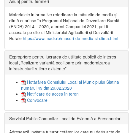
Anunț pentru fermieri
Materialele informative referitoare la măsurile de mediu și
climă cuprinse în Programul Național de Dezvoltare Rurală
(PNDR) 2014 – 2020, aferent Campaniei 2021, pot fi
accesate pe site-ul Ministerului Agriculturii și Dezvoltării
Rurale
https://www.madr.ro/masuri-de-mediu-si-clima.html
Expropriere pentru lucrarea de utilitate publică de interes
local „Realizare variantă ocolitoare prin modernizarea
infrastructurii rutiere existente”
Hotărârea Consiliului Local al Municipiului Slatina
numărul 49 din 29.02.2020
Notificare de acces în teren
Convocare
Serviciul Public Comunitar Local de Evidență a Persoanelor
Adresează invitația tuturor cetățenilor care nu dețin acte de