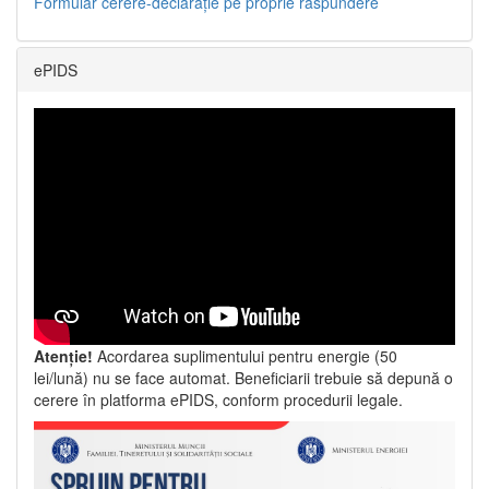
Formular cerere-declarație pe proprie răspundere
ePIDS
Atenție!
Acordarea suplimentului pentru energie (50
lei/lună) nu se face automat. Beneficiarii trebuie să depună o
cerere în platforma ePIDS, conform procedurii legale.