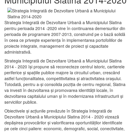
Strategia Integrată de Dezvoltare Urbană a Municipiului Slatina
pentru perioada 2014 -2020 vine în continuarea demersurilor din
perioada de programare 2007-2013, construind pe o bază solidă
în ceea ce priveşte experienţa în implementarea portofoliilor de
proiecte integrate, management de proiect și capacitate
administrativă.
Strategia Integrată de Dezvoltare Urbană a Municipiului Slatina
2014 - 2020 își propune să reconecteze centrul istoric, cartierele
periferice şi spaţiile publice majore la circuitul urban, crescând
astfel funcţionalitatea, competitivitatea şi atractivitatea oraşului.
Totodată, pentru a-şi consolida poziţia de centru regional, Slatina
va investi în dezvoltarea şi promovarea identităţii locale, în
dezvoltarea capitalului uman şi în modernizarea infrastructurii şi
serviciilor publice.
Obiectivele şi acţiunile prevăzute în Strategia Integrată de
Dezvoltare Urbană a Municipiului Slatina 2014 - 2020 vizează
depășirea provocărilor şi valorificarea oportunităţilor identificate
pe cele cinci paliere: economic, demografic, social, conectivitate,