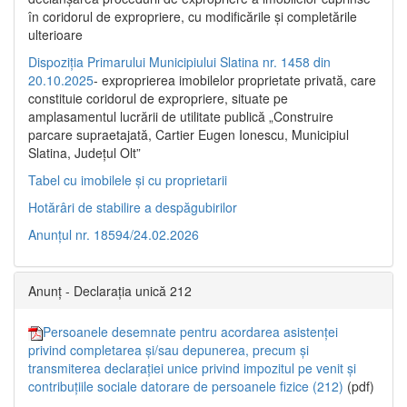
în coridorul de expropriere, cu modificările şi completările
ulterioare
Dispoziția Primarului Municipiului Slatina nr. 1458 din
20.10.2025
- exproprierea imobilelor proprietate privată, care
constituie coridorul de expropriere, situate pe
amplasamentul lucrării de utilitate publică „Construire
parcare supraetajată, Cartier Eugen Ionescu, Municipiul
Slatina, Județul Olt”
Tabel cu imobilele și cu proprietarii
Hotărâri de stabilire a despăgubirilor
Anunțul nr. 18594/24.02.2026
Anunț - Declarația unică 212
Persoanele desemnate pentru acordarea asistenței
privind completarea și/sau depunerea, precum și
transmiterea declarației unice privind impozitul pe venit și
contribuțiile sociale datorare de persoanele fizice (212)
(pdf)