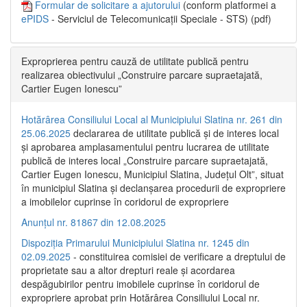
Formular de solicitare a ajutorului
(conform platformei a
ePIDS
- Serviciul de Telecomunicații Speciale - STS) (pdf)
Exproprierea pentru cauză de utilitate publică pentru
realizarea obiectivului „Construire parcare supraetajată,
Cartier Eugen Ionescu”
Hotărârea Consiliului Local al Municipiului Slatina nr. 261 din
25.06.2025
declararea de utilitate publică și de interes local
și aprobarea amplasamentului pentru lucrarea de utilitate
publică de interes local „Construire parcare supraetajată,
Cartier Eugen Ionescu, Municipiul Slatina, Județul Olt”, situat
în municipiul Slatina și declanșarea procedurii de expropriere
a imobilelor cuprinse în coridorul de expropriere
Anunțul nr. 81867 din 12.08.2025
Dispoziția Primarului Municipiului Slatina nr. 1245 din
02.09.2025
- constituirea comisiei de verificare a dreptului de
proprietate sau a altor drepturi reale și acordarea
despăgubirilor pentru imobilele cuprinse în coridorul de
expropriere aprobat prin Hotărârea Consiliului Local nr.