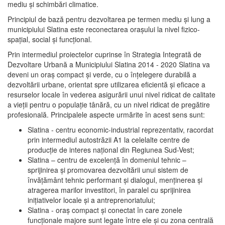
mediu şi schimbări climatice.
Principiul de bază pentru dezvoltarea pe termen mediu şi lung a
municipiului Slatina este reconectarea oraşului la nivel fizico-
spaţial, social şi funcţional.
Prin intermediul proiectelor cuprinse în Strategia Integrată de
Dezvoltare Urbană a Municipiului Slatina 2014 - 2020 Slatina va
deveni un oraş compact şi verde, cu o înţelegere durabilă a
dezvoltării urbane, orientat spre utilizarea eficientă şi eficace a
resurselor locale în vederea asigurării unui nivel ridicat de calitate
a vieţii pentru o populaţie tânără, cu un nivel ridicat de pregătire
profesională. Principalele aspecte urmărite în acest sens sunt:
Slatina - centru economic-industrial reprezentativ, racordat
prin intermediul autostrăzii A1 la celelalte centre de
producţie de interes naţional din Regiunea Sud-Vest;
Slatina – centru de excelenţă în domeniul tehnic –
sprijinirea şi promovarea dezvoltării unui sistem de
învăţământ tehnic performant şi dialogul, menţinerea şi
atragerea marilor investitori, în paralel cu sprijinirea
iniţiativelor locale şi a antreprenoriatului;
Slatina - oraş compact şi conectat în care zonele
funcţionale majore sunt legate între ele şi cu zona centrală