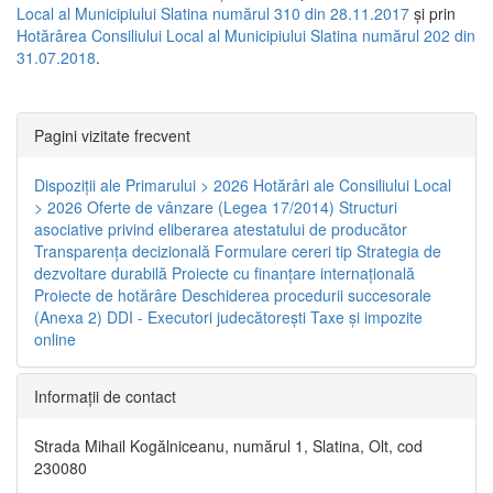
Local al Municipiului Slatina numărul 310 din 28.11.2017
și prin
Hotărârea Consiliului Local al Municipiului Slatina numărul 202 din
31.07.2018
.
Pagini vizitate frecvent
Dispoziţii ale Primarului > 2026
Hotărâri ale Consiliului Local
> 2026
Oferte de vânzare (Legea 17/2014)
Structuri
asociative privind eliberarea atestatului de producător
Transparenţa decizională
Formulare cereri tip
Strategia de
dezvoltare durabilă
Proiecte cu finanţare internaţională
Proiecte de hotărâre
Deschiderea procedurii succesorale
(Anexa 2)
DDI - Executori judecătorești
Taxe şi impozite
online
Informaţii de contact
Strada Mihail Kogălniceanu, numărul 1, Slatina, Olt, cod
230080