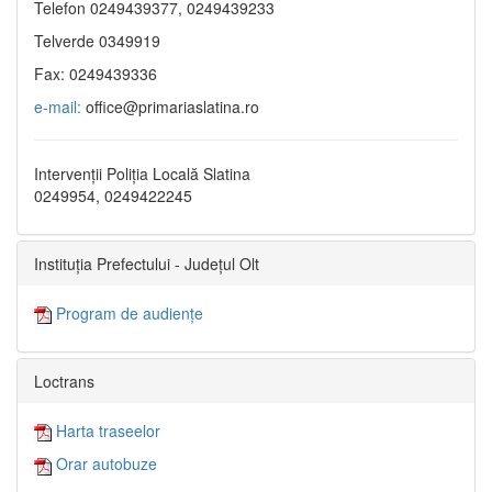
Telefon 0249439377, 0249439233
Telverde 0349919
Fax: 0249439336
e-mail:
office@primariaslatina.ro
Intervenții Poliția Locală Slatina
0249954, 0249422245
Instituția Prefectului - Județul Olt
Program de audiențe
Loctrans
Harta traseelor
Orar autobuze