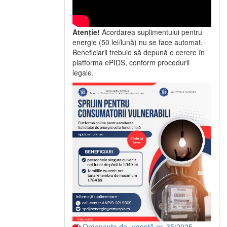
Atenție!
Acordarea suplimentului pentru
energie (50 lei/lună) nu se face automat.
Beneficiarii trebuie să depună o cerere în
platforma ePIDS, conform procedurii
legale.
Ordonanța de urgență nr. 35/2025