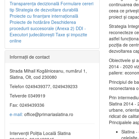
Transparenţa decizională
Formulare cereri
continuarea de
tip
Strategia de dezvoltare durabilă
ceea ce priveşt
Proiecte cu finanţare internaţională
proiect și capac
Proiecte de hotărâre
Deschiderea
Strategia Integ
procedurii succesorale (Anexa 2)
DDI -
reconecteze cent
Executori judecătorești
Taxe şi impozite
astfel funcţiona
online
poziţia de centr
dezvoltarea capi
Informaţii de contact
Obiectivele şi 
2014 - 2020 vize
Strada Mihail Kogălniceanu, numărul 1,
paliere: econom
Slatina, Olt, cod 230080
Principiul de b
Telefon 0249439377, 0249439233
reconectarea ora
Telverde 0349919
Prin intermediu
Slatina 2014 - 
Fax: 0249439336
urbane, orientat
e-mail:
office@primariaslatina.ro
ridicat de calit
Principalele as
Slatina -
Intervenții Poliția Locală Slatina
celelalte