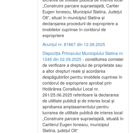
„Construire parcare supraetajată, Cartier
Eugen Ionescu, Municipiul Slatina, Județul
Olt”, situat în municipiul Slatina și
declanșarea procedurii de expropriere a
imobilelor cuprinse în coridorul de
expropriere
Anunțul nr. 81867 din 12.08.2025
Dispoziția Primarului Municipiului Slatina nr.
1245 din 02.09.2025
- constituirea comisiei
de verificare a dreptului de proprietate sau
a altor drepturi reale și acordarea
despăgubirilor pentru imobilele cuprinse în
coridorul de expropriere aprobat prin
Hotărârea Consiliului Local nr.
261/25.06.2025 referitoare la declararea
de utilitate publică și de interes local și
aprobarea amplasamentului pentru
lucrarea de utilitate publică de interes local
„Construire parcare supraetajată, situată în
Cartierul Eugen Ionescu, municipiul
Slatina, județul Olt”