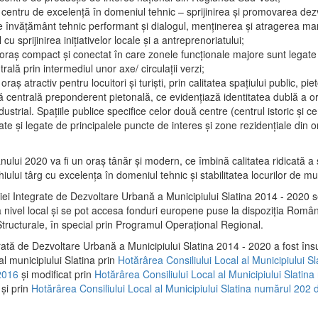
 centru de excelenţă în domeniul tehnic – sprijinirea şi promovarea dezv
 învăţământ tehnic performant şi dialogul, menţinerea şi atragerea maril
 cu sprijinirea iniţiativelor locale şi a antreprenoriatului;
 oraş compact şi conectat în care zonele funcţionale majore sunt legate 
rală prin intermediul unor axe/ circulații verzi;
oraş atractiv pentru locuitori şi turişti, prin calitatea spaţiului public, pi
 centrală preponderent pietonală, ce evidenţiază identitatea dublă a ora
dustrial. Spaţiile publice specifice celor două centre (centrul istoric şi c
te şi legate de principalele puncte de interes şi zone rezidenţiale din o
.
anului 2020 va fi un oraş tânăr şi modern, ce îmbină calitatea ridicată a 
hiului târg cu excelenţa în domeniul tehnic şi stabilitatea locurilor de m
iei Integrate de Dezvoltare Urbană a Municipiului Slatina 2014 - 2020
a nivel local şi se pot accesa fonduri europene puse la dispoziţia Român
tructurale, în special prin Programul Operațional Regional.
rată de Dezvoltare Urbană a Municipiului Slatina 2014 - 2020 a fost îns
al municipiului Slatina prin
Hotărârea Consiliului Local al Municipiului S
2016
și modificat prin
Hotărârea Consiliului Local al Municipiului Slatin
și prin
Hotărârea Consiliului Local al Municipiului Slatina numărul 202