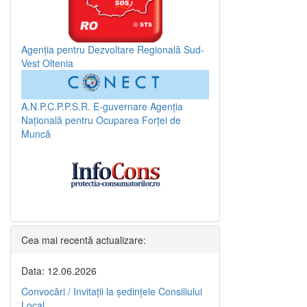
Agenția pentru Dezvoltare Regională Sud-
Vest Oltenia
A.N.P.C.P.P.S.R.
E-guvernare
Agenția
Națională pentru Ocuparea Forței de
Muncă
Cea mai recentă actualizare:
Data: 12.06.2026
Convocări / Invitaţii la şedinţele Consiliului
Local