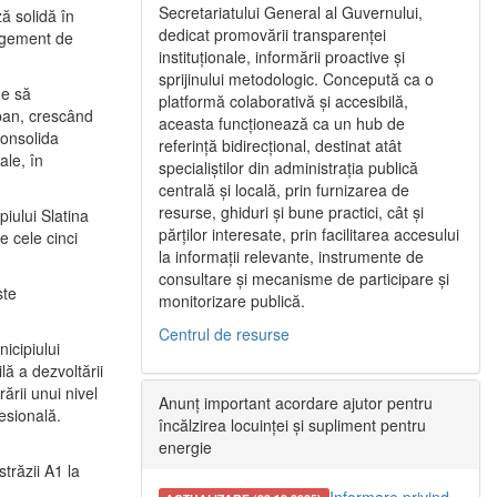
Secretariatului General al Guvernului,
ă solidă în
dedicat promovării transparenței
nagement de
instituționale, informării proactive și
sprijinului metodologic. Concepută ca o
ne să
platformă colaborativă și accesibilă,
urban, crescând
aceasta funcționează ca un hub de
consolida
referință bidirecțional, destinat atât
ale, în
specialiștilor din administrația publică
centrală și locală, prin furnizarea de
resurse, ghiduri și bune practici, cât și
iului Slatina
părților interesate, prin facilitarea accesului
e cele cinci
la informații relevante, instrumente de
consultare și mecanisme de participare și
ste
monitorizare publică.
Centrul de resurse
icipiului
ă a dezvoltării
ării unui nivel
Anunț important acordare ajutor pentru
fesională.
încălzirea locuinței și supliment pentru
energie
trăzii A1 la