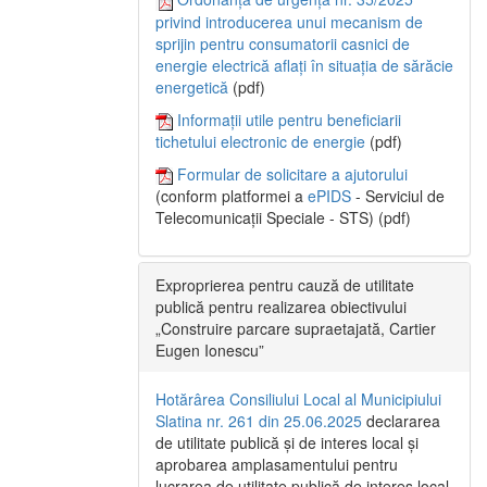
privind introducerea unui mecanism de
sprijin pentru consumatorii casnici de
energie electrică aflați în situația de sărăcie
energetică
(pdf)
Informații utile pentru beneficiarii
tichetului electronic de energie
(pdf)
Formular de solicitare a ajutorului
(conform platformei a
ePIDS
- Serviciul de
Telecomunicații Speciale - STS) (pdf)
Exproprierea pentru cauză de utilitate
publică pentru realizarea obiectivului
„Construire parcare supraetajată, Cartier
Eugen Ionescu”
Hotărârea Consiliului Local al Municipiului
Slatina nr. 261 din 25.06.2025
declararea
de utilitate publică și de interes local și
aprobarea amplasamentului pentru
lucrarea de utilitate publică de interes local