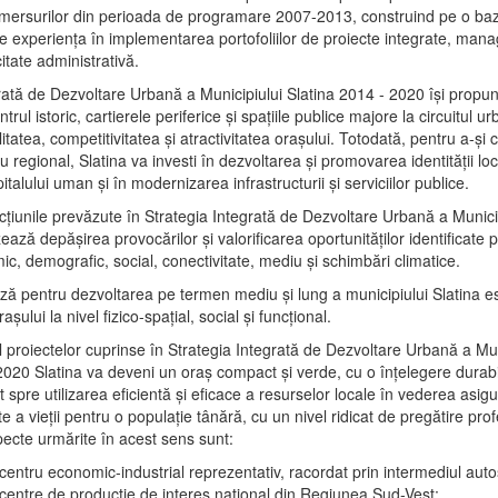
mersurilor din perioada de programare 2007-2013, construind pe o baz
e experienţa în implementarea portofoliilor de proiecte integrate, ma
itate administrativă.
rată de Dezvoltare Urbană a Municipiului Slatina 2014 - 2020 își propu
rul istoric, cartierele periferice şi spaţiile publice majore la circuitul 
litatea, competitivitatea şi atractivitatea oraşului. Totodată, pentru a-şi 
u regional, Slatina va investi în dezvoltarea şi promovarea identităţii loc
talului uman şi în modernizarea infrastructurii şi serviciilor publice.
acţiunile prevăzute în Strategia Integrată de Dezvoltare Urbană a Municip
ază depășirea provocărilor şi valorificarea oportunităţilor identificate p
ic, demografic, social, conectivitate, mediu şi schimbări climatice.
ază pentru dezvoltarea pe termen mediu şi lung a municipiului Slatina e
şului la nivel fizico-spaţial, social şi funcţional.
l proiectelor cuprinse în Strategia Integrată de Dezvoltare Urbană a Mun
2020 Slatina va deveni un oraş compact şi verde, cu o înţelegere durabil
 spre utilizarea eficientă şi eficace a resurselor locale în vederea asigur
ate a vieţii pentru o populaţie tânără, cu un nivel ridicat de pregătire pro
pecte urmărite în acest sens sunt:
 centru economic-industrial reprezentativ, racordat prin intermediul autos
 centre de producţie de interes naţional din Regiunea Sud-Vest;