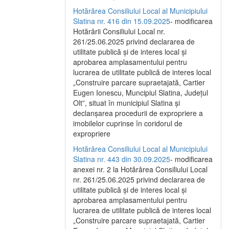
Hotărârea Consiliului Local al Municipiului
Slatina nr. 416 din 15.09.2025
- modificarea
Hotărârii Consiliului Local nr.
261/25.06.2025 privind declararea de
utilitate publică și de interes local și
aprobarea amplasamentului pentru
lucrarea de utilitate publică de interes local
„Construire parcare supraetajată, Cartier
Eugen Ionescu, Muncipiul Slatina, Județul
Olt”, situat în municipiul Slatina și
declanșarea procedurii de expropriere a
imobilelor cuprinse în coridorul de
expropriere
Hotărârea Consiliului Local al Municipiului
Slatina nr. 443 din 30.09.2025
- modificarea
anexei nr. 2 la Hotărârea Consiliului Local
nr. 261/25.06.2025 privind declararea de
utilitate publică şi de interes local şi
aprobarea amplasamentului pentru
lucrarea de utilitate publică de interes local
„Construire parcare supraetajată, Cartier