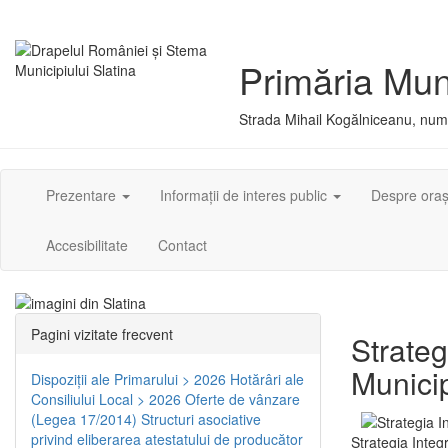
Primăria Muni
Strada Mihail Kogălniceanu, numă
Prezentare
Informații de interes public
Despre ora
Accesibilitate
Contact
Pagini vizitate frecvent
Strateg
Municip
Dispoziţii ale Primarului > 2026
Hotărâri ale
Consiliului Local > 2026
Oferte de vânzare
(Legea 17/2014)
Structuri asociative
privind eliberarea atestatului de producător
Strategia Integ