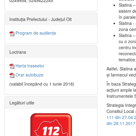
0249954, 0249422245
Slatina –
sistem de
în paralel
Instituția Prefectului - Județul Olt
Slatina -
zona cent
Program de audiențe
Slatina – 
cu o zonă
centru in
Loctrans
reconecta
tematice
Harta traseelor
Astfel, Slatina 
şi farmecul vec
Orar autobuze
În baza Strateg
(valabil începând cu 1 iunie 2018)
acţiuni ample l
Instrumentele S
Legături utile
Strategia Integ
Consiliul Local 
111 din 27.04.
din 28.11.2017