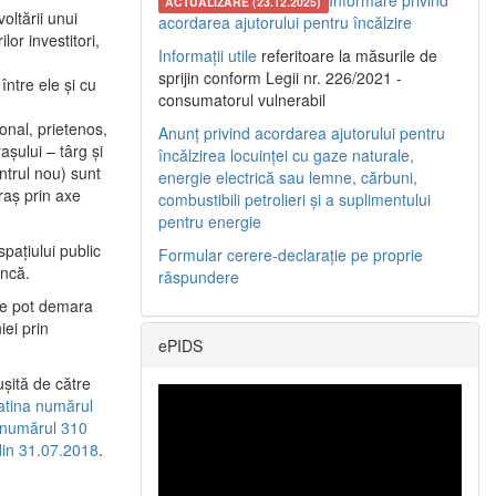
Informare privind
ACTUALIZARE (23.12.2025)
oltării unui
acordarea ajutorului pentru încălzire
or investitori,
Informații utile
referitoare la măsurile de
sprijin conform Legii nr. 226/2021 -
între ele şi cu
consumatorul vulnerabil
etonal, prietenos,
Anunț privind acordarea ajutorului pentru
şului – târg şi
încălzirea locuinței cu gaze naturale,
entrul nou) sunt
energie electrică sau lemne, cărbuni,
raş prin axe
combustibili petrolieri și a suplimentului
pentru energie
spaţiului public
Formular cerere-declarație pe proprie
uncă.
răspundere
 se pot demara
iei prin
ePIDS
uşită de către
latina numărul
a numărul 310
 din 31.07.2018
.