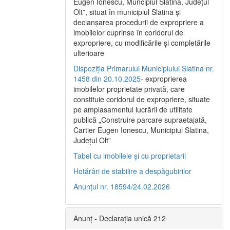
Eugen Ionescu, Muncipiul Slatina, Judeţul
Olt”, situat în municipiul Slatina şi
declanşarea procedurii de expropriere a
imobilelor cuprinse în coridorul de
expropriere, cu modificările şi completările
ulterioare
Dispoziția Primarului Municipiului Slatina nr.
1458 din 20.10.2025
- exproprierea
imobilelor proprietate privată, care
constituie coridorul de expropriere, situate
pe amplasamentul lucrării de utilitate
publică „Construire parcare supraetajată,
Cartier Eugen Ionescu, Municipiul Slatina,
Județul Olt”
Tabel cu imobilele și cu proprietarii
Hotărâri de stabilire a despăgubirilor
Anunțul nr. 18594/24.02.2026
Anunț - Declarația unică 212