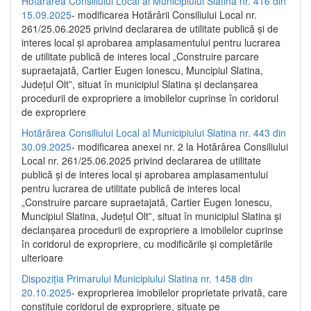
Hotărârea Consiliului Local al Municipiului Slatina nr. 416 din
15.09.2025
- modificarea Hotărârii Consiliului Local nr.
261/25.06.2025 privind declararea de utilitate publică și de
interes local și aprobarea amplasamentului pentru lucrarea
de utilitate publică de interes local „Construire parcare
supraetajată, Cartier Eugen Ionescu, Muncipiul Slatina,
Județul Olt”, situat în municipiul Slatina și declanșarea
procedurii de expropriere a imobilelor cuprinse în coridorul
de expropriere
Hotărârea Consiliului Local al Municipiului Slatina nr. 443 din
30.09.2025
- modificarea anexei nr. 2 la Hotărârea Consiliului
Local nr. 261/25.06.2025 privind declararea de utilitate
publică şi de interes local şi aprobarea amplasamentului
pentru lucrarea de utilitate publică de interes local
„Construire parcare supraetajată, Cartier Eugen Ionescu,
Muncipiul Slatina, Judeţul Olt”, situat în municipiul Slatina şi
declanşarea procedurii de expropriere a imobilelor cuprinse
în coridorul de expropriere, cu modificările şi completările
ulterioare
Dispoziția Primarului Municipiului Slatina nr. 1458 din
20.10.2025
- exproprierea imobilelor proprietate privată, care
constituie coridorul de expropriere, situate pe