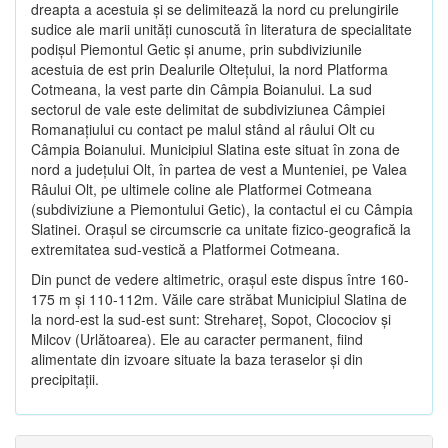
dreapta a acestuia şi se delimitează la nord cu prelungirile
sudice ale marii unităţi cunoscută în literatura de specialitate
podişul Piemontul Getic şi anume, prin subdiviziunile
acestuia de est prin Dealurile Olteţului, la nord Platforma
Cotmeana, la vest parte din Câmpia Boianului. La sud
sectorul de vale este delimitat de subdiviziunea Câmpiei
Romanaţiului cu contact pe malul stând al râului Olt cu
Câmpia Boianului. Municipiul Slatina este situat în zona de
nord a judeţului Olt, în partea de vest a Munteniei, pe Valea
Râului Olt, pe ultimele coline ale Platformei Cotmeana
(subdiviziune a Piemontului Getic), la contactul ei cu Câmpia
Slatinei. Oraşul se circumscrie ca unitate fizico-geografică la
extremitatea sud-vestică a Platformei Cotmeana.
Din punct de vedere altimetric, oraşul este dispus între 160-
175 m şi 110-112m. Văile care străbat Municipiul Slatina de
la nord-est la sud-est sunt: Strehareţ, Sopot, Clocociov şi
Milcov (Urlătoarea). Ele au caracter permanent, fiind
alimentate din izvoare situate la baza teraselor şi din
precipitaţii.