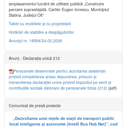
amplasamentul lucrării de utilitate publică „Construire
parcare supraetajată, Cartier Eugen Ionescu, Municipiul
Slatina, Județul Olt”
Tabel cu imobilele și cu proprietarii
Hotărâri de stabilire a despăgubirilor
Anunțul nr. 18594/24.02.2026
Anunț - Declarația unică 212
Persoanele desemnate pentru acordarea asistenței
privind completarea și/sau depunerea, precum și
transmiterea declarației unice privind impozitul pe venit și
contribuțiile sociale datorare de persoanele fizice (212)
(pdf)
Comunicat de presă proiecte
„Dezvoltarea unei rețele de stații de transport public
local inteligente și autonome (Intelli Bus Hub Net)”, cod