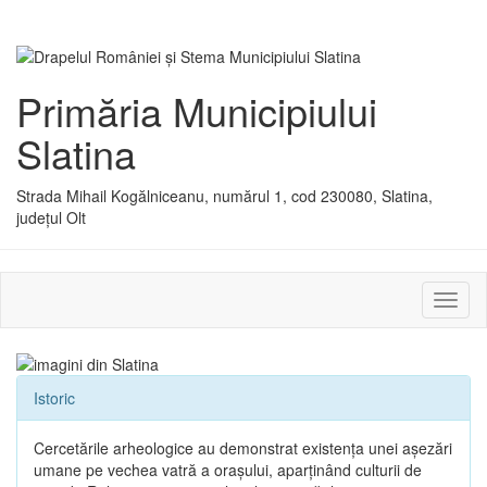
Primăria Municipiului
Slatina
Strada Mihail Kogălniceanu, numărul 1, cod 230080, Slatina,
județul Olt
Activ
sau
dezac
meniu
Istoric
Cercetările arheologice au demonstrat existenţa unei aşezări
umane pe vechea vatră a oraşului, aparţinând culturii de