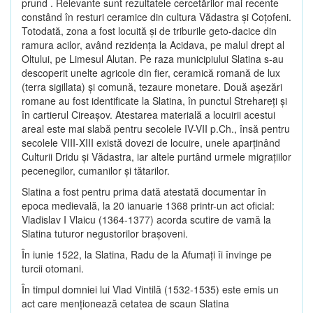
prund . Relevante sunt rezultatele cercetărilor mai recente
constând în resturi ceramice din cultura Vădastra şi Coţofeni.
Totodată, zona a fost locuită şi de triburile geto-dacice din
ramura acilor, având rezidenţa la Acidava, pe malul drept al
Oltului, pe Limesul Alutan. Pe raza municipiului Slatina s-au
descoperit unelte agricole din fier, ceramică romană de lux
(terra sigillata) şi comună, tezaure monetare. Două aşezări
romane au fost identificate la Slatina, în punctul Strehareţi şi
în cartierul Cireaşov. Atestarea materială a locuirii acestui
areal este mai slabă pentru secolele IV-VII p.Ch., însă pentru
secolele VIII-XIII există dovezi de locuire, unele aparţinând
Culturii Dridu şi Vădastra, iar altele purtând urmele migraţiilor
pecenegilor, cumanilor şi tătarilor.
Slatina a fost pentru prima dată atestată documentar în
epoca medievală, la 20 ianuarie 1368 printr-un act oficial:
Vladislav I Vlaicu (1364-1377) acorda scutire de vamă la
Slatina tuturor negustorilor braşoveni.
În iunie 1522, la Slatina, Radu de la Afumaţi îi învinge pe
turcii otomani.
În timpul domniei lui Vlad Vintilă (1532-1535) este emis un
act care menţionează cetatea de scaun Slatina