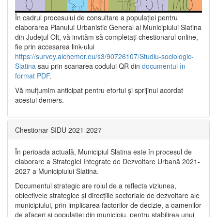
În cadrul procesului de consultare a populaţiei pentru
elaborarea Planului Urbanistic General al Municipiului Slatina
din Județul Olt, vă invităm să completați chestionarul online,
fie prin accesarea link-ului
https://survey.alchemer.eu/s3/90726107/Studiu-sociologic-
Slatina
sau prin scanarea codului QR din
documentul în
format PDF
.
Vă mulţumim anticipat pentru efortul şi sprijinul acordat
acestui demers.
Chestionar SIDU 2021-2027
În perioada actuală, Municipiul Slatina este în procesul de
elaborare a Strategiei Integrate de Dezvoltare Urbană 2021‐
2027 a Municipiului Slatina.
Documentul strategic are rolul de a reflecta viziunea,
obiectivele strategice și direcțiile sectoriale de dezvoltare ale
municipiului, prin implicarea factorilor de decizie, a oamenilor
de afaceri și populației din municipiu, pentru stabilirea unui