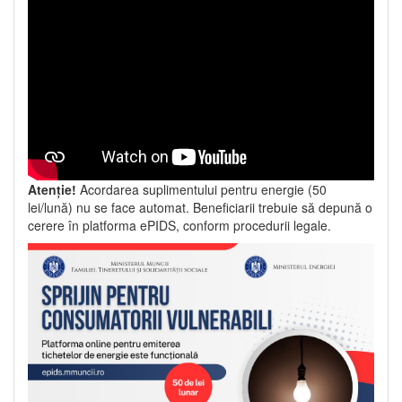
Atenție!
Acordarea suplimentului pentru energie (50
lei/lună) nu se face automat. Beneficiarii trebuie să depună o
cerere în platforma ePIDS, conform procedurii legale.