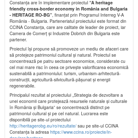
Constanța are în implementare proiectul
“A heritage
friendly cross-border economy in România and Bulgaria
- HERITAGE RO-BG”
, finanțat prin Programul Interreg V-A
România - Bulgaria. Parteneriatul proiectului este format din
CCINA Constanța, care are calitate de leader de proiect, iar
Camera de Comerț și Industrie Dobrich din Bulgaria este
partener.
Proiectul își propune să promoveze un mediu de afaceri care
să protejeze patrimoniul cultural și natural. Proiectul se
concentrează pe patru sectoare economice, considerate cu
cel mai mare risc în ceea ce privește valorificarea economică
sustenabilă a patrimoniului: turism, urbanism-arhitectură-
construcții, agricultură-silvicultură-pășunat și energii
regenerabile.
Principalul rezultat al proiectului „Strategia de dezvoltare a
unei economii care protejează resursele naturale și culturale
în România și Bulgaria” se concentrează distinct pe
patrimoniul cultural și pe cel natural. Lucrarea este
disponibilă pe site-ul proiectului
http://heritagerobg.eu/ro/rezultate/
sau pe site-ul CCINA
Constanța la adresa
https://www.ccina.ro/proiecte/in-
derulare/heritage
.