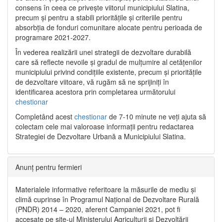
consens în ceea ce privește viitorul municipiului Slatina,
precum și pentru a stabili prioritățile și criteriile pentru
absorbția de fonduri comunitare alocate pentru perioada de
programare 2021-2027.
În vederea realizării unei strategii de dezvoltare durabilă
care să reflecte nevoile și gradul de mulțumire al cetățenilor
municipiului privind condițiile existente, precum și prioritățile
de dezvoltare viitoare, vă rugăm să ne sprijiniți în
identificarea acestora prin completarea următorului
chestionar
Completând acest
chestionar
de 7-10 minute ne veți ajuta să
colectam cele mai valoroase informații pentru redactarea
Strategiei de Dezvoltare Urbană a Municipiului Slatina.
Anunț pentru fermieri
Materialele informative referitoare la măsurile de mediu și
climă cuprinse în Programul Național de Dezvoltare Rurală
(PNDR) 2014 – 2020, aferent Campaniei 2021, pot fi
accesate pe site-ul Ministerului Agriculturii și Dezvoltării