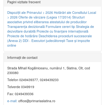
Pagini vizitate frecvent
Dispoziţii ale Primarului > 2026
Hotărâri ale Consiliului Local
> 2026
Oferte de vânzare (Legea 17/2014)
Structuri
asociative privind eliberarea atestatului de producător
Transparenţa decizională
Formulare cereri tip
Strategia de
dezvoltare durabilă
Proiecte cu finanţare internaţională
Proiecte de hotărâre
Deschiderea procedurii succesorale
(Anexa 2)
DDI - Executori judecătorești
Taxe şi impozite
online
Informaţii de contact
Strada Mihail Kogălniceanu, numărul 1, Slatina, Olt, cod
230080
Telefon 0249439377, 0249439233
Telverde 0349919
Fax: 0249439336
e-mail:
office@primariaslatina.ro