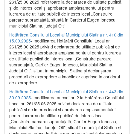
261/25.06.2025 referitoare la declararea de utilitate publică
și de interes local și aprobarea amplasamentului pentru
lucrarea de utilitate publică de interes local „Construire
parcare supraetajată, situată în Cartierul Eugen Ionescu,
municipiul Slatina, județul Olt”
Hotărârea Consiliului Local al Municipiului Slatina nr. 416 din
15.09.2025
- modificarea Hotărârii Consiliului Local nr.
261/25.06.2025 privind declararea de utilitate publică și de
interes local și aprobarea amplasamentului pentru lucrarea
de utilitate publică de interes local „Construire parcare
supraetajată, Cartier Eugen Ionescu, Muncipiul Slatina,
Județul Olt”, situat în municipiul Slatina și declanșarea
procedurii de expropriere a imobilelor cuprinse în coridorul
de expropriere
Hotărârea Consiliului Local al Municipiului Slatina nr. 443 din
30.09.2025
- modificarea anexei nr. 2 la Hotărârea Consiliului
Local nr. 261/25.06.2025 privind declararea de utilitate
publică şi de interes local şi aprobarea amplasamentului
pentru lucrarea de utilitate publică de interes local
„Construire parcare supraetajată, Cartier Eugen Ionescu,
Muncipiul Slatina, Judeţul Olt”, situat în municipiul Slatina şi
declanşarea procedurii de expropriere a imobilelor cuprinse