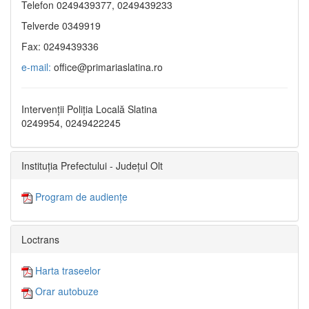
Telefon 0249439377, 0249439233
Telverde 0349919
Fax: 0249439336
e-mail:
office@primariaslatina.ro
Intervenții Poliția Locală Slatina
0249954, 0249422245
Instituția Prefectului - Județul Olt
Program de audiențe
Loctrans
Harta traseelor
Orar autobuze