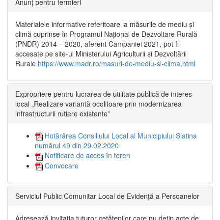
Anunț pentru fermieri
Materialele informative referitoare la măsurile de mediu și
climă cuprinse în Programul Național de Dezvoltare Rurală
(PNDR) 2014 – 2020, aferent Campaniei 2021, pot fi
accesate pe site-ul Ministerului Agriculturii și Dezvoltării
Rurale
https://www.madr.ro/masuri-de-mediu-si-clima.html
Expropriere pentru lucrarea de utilitate publică de interes
local „Realizare variantă ocolitoare prin modernizarea
infrastructurii rutiere existente”
Hotărârea Consiliului Local al Municipiului Slatina
numărul 49 din 29.02.2020
Notificare de acces în teren
Convocare
Serviciul Public Comunitar Local de Evidență a Persoanelor
Adresează invitația tuturor cetățenilor care nu dețin acte de