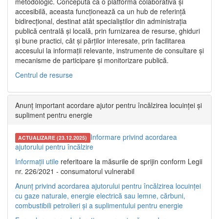
metodologic. Concepută ca o platformă colaborativă și
accesibilă, aceasta funcționează ca un hub de referință
bidirecțional, destinat atât specialiștilor din administrația
publică centrală și locală, prin furnizarea de resurse, ghiduri
și bune practici, cât și părților interesate, prin facilitarea
accesului la informații relevante, instrumente de consultare și
mecanisme de participare și monitorizare publică.
Centrul de resurse
Anunț important acordare ajutor pentru încălzirea locuinței și
supliment pentru energie
Informare privind acordarea
ACTUALIZARE (23.12.2025)
ajutorului pentru încălzire
Informații utile
referitoare la măsurile de sprijin conform Legii
nr. 226/2021 - consumatorul vulnerabil
Anunț privind acordarea ajutorului pentru încălzirea locuinței
cu gaze naturale, energie electrică sau lemne, cărbuni,
combustibili petrolieri și a suplimentului pentru energie