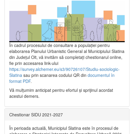
În cadrul procesului de consultare a populaţiei pentru
elaborarea Planului Urbanistic General al Municipiului Slatina
din Județul Olt, vă invităm să completați chestionarul online,
fie prin accesarea link-ului
https://survey.alchemer.eu/s3/90726107/Studiu-sociologic-
Slatina
sau prin scanarea codului QR din
documentul în
format PDF
.
Vă mulţumim anticipat pentru efortul şi sprijinul acordat
acestui demers.
Chestionar SIDU 2021-2027
În perioada actuală, Municipiul Slatina este în procesul de
elaborare a Strategiei Integrate de Dezvoltare Urbană 2021‐