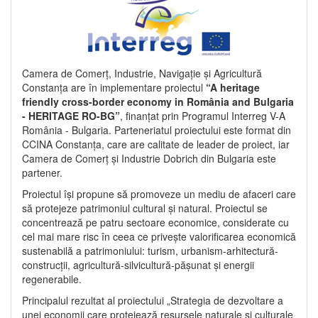
Camera de Comerț, Industrie, Navigație și Agricultură
Constanța are în implementare proiectul
“A heritage
friendly cross-border economy in România and Bulgaria
- HERITAGE RO-BG”
, finanțat prin Programul Interreg V-A
România - Bulgaria. Parteneriatul proiectului este format din
CCINA Constanța, care are calitate de leader de proiect, iar
Camera de Comerț și Industrie Dobrich din Bulgaria este
partener.
Proiectul își propune să promoveze un mediu de afaceri care
să protejeze patrimoniul cultural și natural. Proiectul se
concentrează pe patru sectoare economice, considerate cu
cel mai mare risc în ceea ce privește valorificarea economică
sustenabilă a patrimoniului: turism, urbanism-arhitectură-
construcții, agricultură-silvicultură-pășunat și energii
regenerabile.
Principalul rezultat al proiectului „Strategia de dezvoltare a
unei economii care protejează resursele naturale și culturale