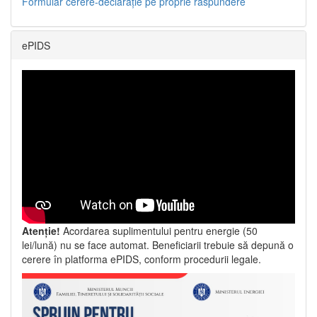
Formular cerere-declarație pe proprie răspundere
ePIDS
Atenție!
Acordarea suplimentului pentru energie (50
lei/lună) nu se face automat. Beneficiarii trebuie să depună o
cerere în platforma ePIDS, conform procedurii legale.