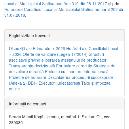
Local al Municipiului Slatina numărul 310 din 28.11.2017
și prin
Hotărârea Consiliului Local al Municipiului Slatina numărul 202 din
31.07.2018
.
Pagini vizitate frecvent
Dispoziţii ale Primarului > 2026
Hotărâri ale Consiliului Local
> 2026
Oferte de vânzare (Legea 17/2014)
Structuri
asociative privind eliberarea atestatului de producător
Transparenţa decizională
Formulare cereri tip
Strategia de
dezvoltare durabilă
Proiecte cu finanţare internaţională
Proiecte de hotărâre
Deschiderea procedurii succesorale
(Anexa 2)
DDI - Executori judecătorești
Taxe şi impozite
online
Informaţii de contact
Strada Mihail Kogălniceanu, numărul 1, Slatina, Olt, cod
230080