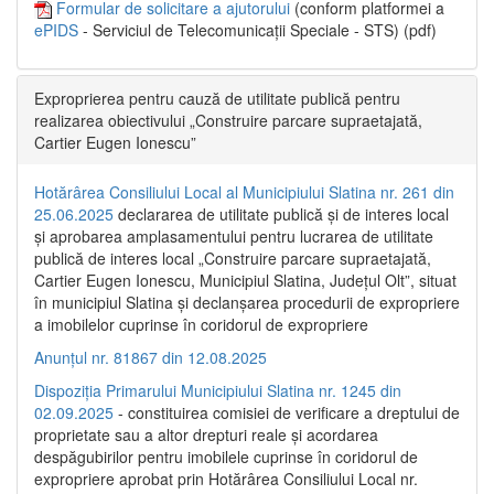
Formular de solicitare a ajutorului
(conform platformei a
ePIDS
- Serviciul de Telecomunicații Speciale - STS) (pdf)
Exproprierea pentru cauză de utilitate publică pentru
realizarea obiectivului „Construire parcare supraetajată,
Cartier Eugen Ionescu”
Hotărârea Consiliului Local al Municipiului Slatina nr. 261 din
25.06.2025
declararea de utilitate publică și de interes local
și aprobarea amplasamentului pentru lucrarea de utilitate
publică de interes local „Construire parcare supraetajată,
Cartier Eugen Ionescu, Municipiul Slatina, Județul Olt”, situat
în municipiul Slatina și declanșarea procedurii de expropriere
a imobilelor cuprinse în coridorul de expropriere
Anunțul nr. 81867 din 12.08.2025
Dispoziția Primarului Municipiului Slatina nr. 1245 din
02.09.2025
- constituirea comisiei de verificare a dreptului de
proprietate sau a altor drepturi reale și acordarea
despăgubirilor pentru imobilele cuprinse în coridorul de
expropriere aprobat prin Hotărârea Consiliului Local nr.