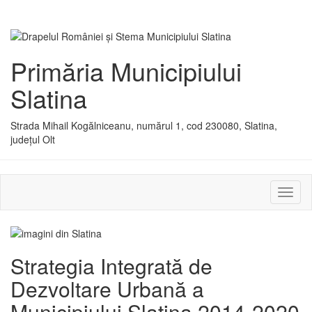
Primăria Municipiului
Slatina
Strada Mihail Kogălniceanu, numărul 1, cod 230080, Slatina,
județul Olt
Activ
sau
dezac
meniu
Strategia Integrată de
Dezvoltare Urbană a
Municipiului Slatina 2014-2020