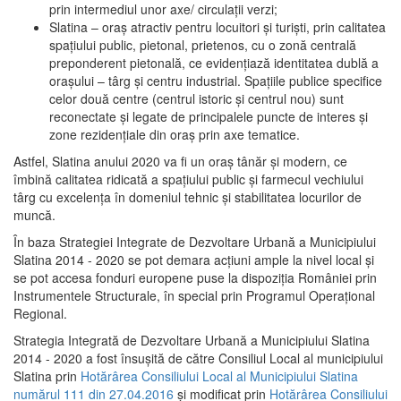
prin intermediul unor axe/ circulații verzi;
Slatina – oraş atractiv pentru locuitori şi turişti, prin calitatea
spaţiului public, pietonal, prietenos, cu o zonă centrală
preponderent pietonală, ce evidenţiază identitatea dublă a
oraşului – târg şi centru industrial. Spaţiile publice specifice
celor două centre (centrul istoric şi centrul nou) sunt
reconectate şi legate de principalele puncte de interes şi
zone rezidenţiale din oraş prin axe tematice.
Astfel, Slatina anului 2020 va fi un oraş tânăr şi modern, ce
îmbină calitatea ridicată a spaţiului public şi farmecul vechiului
târg cu excelenţa în domeniul tehnic şi stabilitatea locurilor de
muncă.
În baza Strategiei Integrate de Dezvoltare Urbană a Municipiului
Slatina 2014 - 2020 se pot demara acţiuni ample la nivel local şi
se pot accesa fonduri europene puse la dispoziţia României prin
Instrumentele Structurale, în special prin Programul Operațional
Regional.
Strategia Integrată de Dezvoltare Urbană a Municipiului Slatina
2014 - 2020 a fost însuşită de către Consiliul Local al municipiului
Slatina prin
Hotărârea Consiliului Local al Municipiului Slatina
numărul 111 din 27.04.2016
și modificat prin
Hotărârea Consiliului