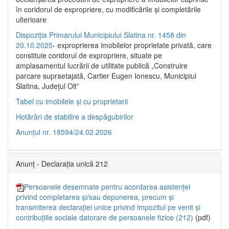
în coridorul de expropriere, cu modificările şi completările
ulterioare
Dispoziția Primarului Municipiului Slatina nr. 1458 din
20.10.2025
- exproprierea imobilelor proprietate privată, care
constituie coridorul de expropriere, situate pe
amplasamentul lucrării de utilitate publică „Construire
parcare supraetajată, Cartier Eugen Ionescu, Municipiul
Slatina, Județul Olt”
Tabel cu imobilele și cu proprietarii
Hotărâri de stabilire a despăgubirilor
Anunțul nr. 18594/24.02.2026
Anunț - Declarația unică 212
Persoanele desemnate pentru acordarea asistenței
privind completarea și/sau depunerea, precum și
transmiterea declarației unice privind impozitul pe venit și
contribuțiile sociale datorare de persoanele fizice (212)
(pdf)