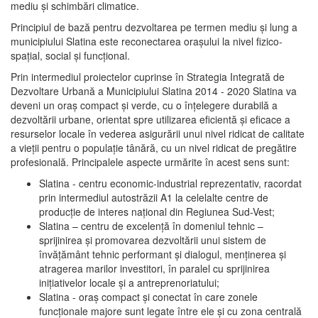
mediu şi schimbări climatice.
Principiul de bază pentru dezvoltarea pe termen mediu şi lung a
municipiului Slatina este reconectarea oraşului la nivel fizico-
spaţial, social şi funcţional.
Prin intermediul proiectelor cuprinse în Strategia Integrată de
Dezvoltare Urbană a Municipiului Slatina 2014 - 2020 Slatina va
deveni un oraş compact şi verde, cu o înţelegere durabilă a
dezvoltării urbane, orientat spre utilizarea eficientă şi eficace a
resurselor locale în vederea asigurării unui nivel ridicat de calitate
a vieţii pentru o populaţie tânără, cu un nivel ridicat de pregătire
profesională. Principalele aspecte urmărite în acest sens sunt:
Slatina - centru economic-industrial reprezentativ, racordat
prin intermediul autostrăzii A1 la celelalte centre de
producţie de interes naţional din Regiunea Sud-Vest;
Slatina – centru de excelenţă în domeniul tehnic –
sprijinirea şi promovarea dezvoltării unui sistem de
învăţământ tehnic performant şi dialogul, menţinerea şi
atragerea marilor investitori, în paralel cu sprijinirea
iniţiativelor locale şi a antreprenoriatului;
Slatina - oraş compact şi conectat în care zonele
funcţionale majore sunt legate între ele şi cu zona centrală