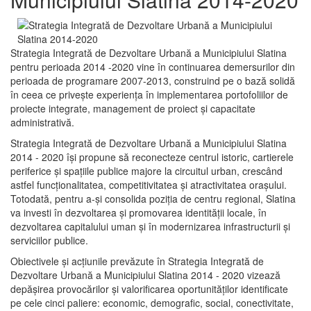
Strategia Integrată de Dezvoltare Urbană a Municipiului Slatina
pentru perioada 2014 -2020 vine în continuarea demersurilor din
perioada de programare 2007-2013, construind pe o bază solidă
în ceea ce priveşte experienţa în implementarea portofoliilor de
proiecte integrate, management de proiect și capacitate
administrativă.
Strategia Integrată de Dezvoltare Urbană a Municipiului Slatina
2014 - 2020 își propune să reconecteze centrul istoric, cartierele
periferice şi spaţiile publice majore la circuitul urban, crescând
astfel funcţionalitatea, competitivitatea şi atractivitatea oraşului.
Totodată, pentru a-şi consolida poziţia de centru regional, Slatina
va investi în dezvoltarea şi promovarea identităţii locale, în
dezvoltarea capitalului uman şi în modernizarea infrastructurii şi
serviciilor publice.
Obiectivele şi acţiunile prevăzute în Strategia Integrată de
Dezvoltare Urbană a Municipiului Slatina 2014 - 2020 vizează
depășirea provocărilor şi valorificarea oportunităţilor identificate
pe cele cinci paliere: economic, demografic, social, conectivitate,