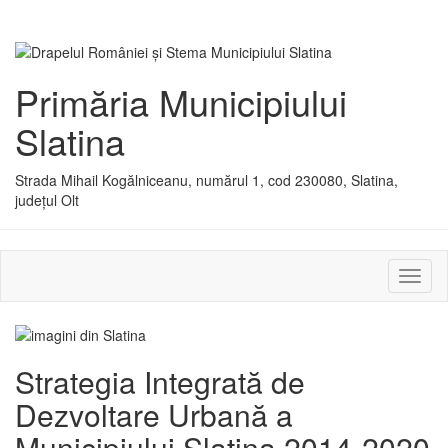
Primăria Municipiului
Slatina
Strada Mihail Kogălniceanu, numărul 1, cod 230080, Slatina,
județul Olt
Activ
sau
dezac
meniu
Strategia Integrată de
Dezvoltare Urbană a
Municipiului Slatina 2014-2020