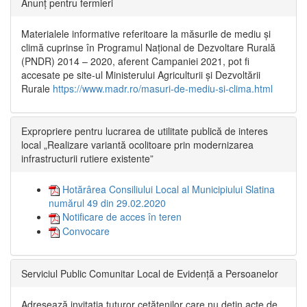
Anunț pentru fermieri
Materialele informative referitoare la măsurile de mediu și
climă cuprinse în Programul Național de Dezvoltare Rurală
(PNDR) 2014 – 2020, aferent Campaniei 2021, pot fi
accesate pe site-ul Ministerului Agriculturii și Dezvoltării
Rurale
https://www.madr.ro/masuri-de-mediu-si-clima.html
Expropriere pentru lucrarea de utilitate publică de interes
local „Realizare variantă ocolitoare prin modernizarea
infrastructurii rutiere existente”
Hotărârea Consiliului Local al Municipiului Slatina
numărul 49 din 29.02.2020
Notificare de acces în teren
Convocare
Serviciul Public Comunitar Local de Evidență a Persoanelor
Adresează invitația tuturor cetățenilor care nu dețin acte de