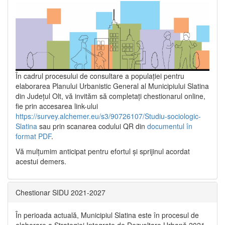
În cadrul procesului de consultare a populaţiei pentru
elaborarea Planului Urbanistic General al Municipiului Slatina
din Județul Olt, vă invităm să completați chestionarul online,
fie prin accesarea link-ului
https://survey.alchemer.eu/s3/90726107/Studiu-sociologic-
Slatina
sau prin scanarea codului QR din
documentul în
format PDF
.
Vă mulţumim anticipat pentru efortul şi sprijinul acordat
acestui demers.
Chestionar SIDU 2021-2027
În perioada actuală, Municipiul Slatina este în procesul de
elaborare a Strategiei Integrate de Dezvoltare Urbană 2021‐