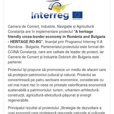
Camera de Comerț, Industrie, Navigație și Agricultură
Constanța are în implementare proiectul
“A heritage
friendly cross-border economy in România and Bulgaria
- HERITAGE RO-BG”
, finanțat prin Programul Interreg V-A
România - Bulgaria. Parteneriatul proiectului este format din
CCINA Constanța, care are calitate de leader de proiect, iar
Camera de Comerț și Industrie Dobrich din Bulgaria este
partener.
Proiectul își propune să promoveze un mediu de afaceri care
să protejeze patrimoniul cultural și natural. Proiectul se
concentrează pe patru sectoare economice, considerate cu
cel mai mare risc în ceea ce privește valorificarea economică
sustenabilă a patrimoniului: turism, urbanism-arhitectură-
construcții, agricultură-silvicultură-pășunat și energii
regenerabile.
Principalul rezultat al proiectului „Strategia de dezvoltare a
unei economii care protejează resursele naturale și culturale