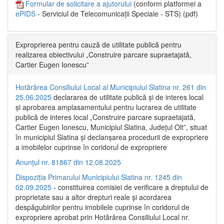
Formular de solicitare a ajutorului
(conform platformei a
ePIDS
- Serviciul de Telecomunicații Speciale - STS) (pdf)
Exproprierea pentru cauză de utilitate publică pentru
realizarea obiectivului „Construire parcare supraetajată,
Cartier Eugen Ionescu”
Hotărârea Consiliului Local al Municipiului Slatina nr. 261 din
25.06.2025
declararea de utilitate publică și de interes local
și aprobarea amplasamentului pentru lucrarea de utilitate
publică de interes local „Construire parcare supraetajată,
Cartier Eugen Ionescu, Municipiul Slatina, Județul Olt”, situat
în municipiul Slatina și declanșarea procedurii de expropriere
a imobilelor cuprinse în coridorul de expropriere
Anunțul nr. 81867 din 12.08.2025
Dispoziția Primarului Municipiului Slatina nr. 1245 din
02.09.2025
- constituirea comisiei de verificare a dreptului de
proprietate sau a altor drepturi reale și acordarea
despăgubirilor pentru imobilele cuprinse în coridorul de
expropriere aprobat prin Hotărârea Consiliului Local nr.