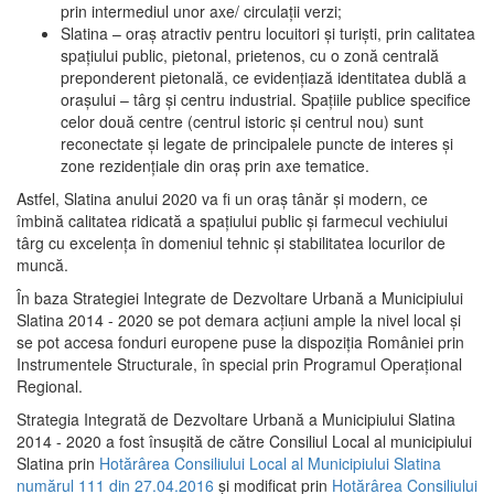
prin intermediul unor axe/ circulații verzi;
Slatina – oraş atractiv pentru locuitori şi turişti, prin calitatea
spaţiului public, pietonal, prietenos, cu o zonă centrală
preponderent pietonală, ce evidenţiază identitatea dublă a
oraşului – târg şi centru industrial. Spaţiile publice specifice
celor două centre (centrul istoric şi centrul nou) sunt
reconectate şi legate de principalele puncte de interes şi
zone rezidenţiale din oraş prin axe tematice.
Astfel, Slatina anului 2020 va fi un oraş tânăr şi modern, ce
îmbină calitatea ridicată a spaţiului public şi farmecul vechiului
târg cu excelenţa în domeniul tehnic şi stabilitatea locurilor de
muncă.
În baza Strategiei Integrate de Dezvoltare Urbană a Municipiului
Slatina 2014 - 2020 se pot demara acţiuni ample la nivel local şi
se pot accesa fonduri europene puse la dispoziţia României prin
Instrumentele Structurale, în special prin Programul Operațional
Regional.
Strategia Integrată de Dezvoltare Urbană a Municipiului Slatina
2014 - 2020 a fost însuşită de către Consiliul Local al municipiului
Slatina prin
Hotărârea Consiliului Local al Municipiului Slatina
numărul 111 din 27.04.2016
și modificat prin
Hotărârea Consiliului