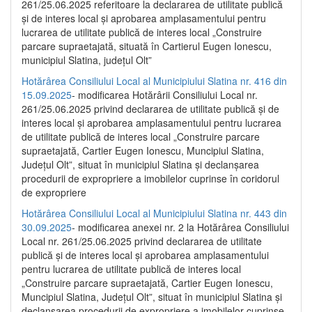
261/25.06.2025 referitoare la declararea de utilitate publică
și de interes local și aprobarea amplasamentului pentru
lucrarea de utilitate publică de interes local „Construire
parcare supraetajată, situată în Cartierul Eugen Ionescu,
municipiul Slatina, județul Olt”
Hotărârea Consiliului Local al Municipiului Slatina nr. 416 din
15.09.2025
- modificarea Hotărârii Consiliului Local nr.
261/25.06.2025 privind declararea de utilitate publică și de
interes local și aprobarea amplasamentului pentru lucrarea
de utilitate publică de interes local „Construire parcare
supraetajată, Cartier Eugen Ionescu, Muncipiul Slatina,
Județul Olt”, situat în municipiul Slatina și declanșarea
procedurii de expropriere a imobilelor cuprinse în coridorul
de expropriere
Hotărârea Consiliului Local al Municipiului Slatina nr. 443 din
30.09.2025
- modificarea anexei nr. 2 la Hotărârea Consiliului
Local nr. 261/25.06.2025 privind declararea de utilitate
publică şi de interes local şi aprobarea amplasamentului
pentru lucrarea de utilitate publică de interes local
„Construire parcare supraetajată, Cartier Eugen Ionescu,
Muncipiul Slatina, Judeţul Olt”, situat în municipiul Slatina şi
declanşarea procedurii de expropriere a imobilelor cuprinse