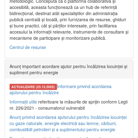
metodologic. Concepută ca o platformă colaborativă și
accesibilă, aceasta funcționează ca un hub de referință
bidirecțional, destinat atât specialiștilor din administrația
publică centrală și locală, prin furnizarea de resurse, ghiduri
și bune practici, cât și părților interesate, prin facilitarea
accesului la informații relevante, instrumente de consultare și
mecanisme de participare și monitorizare publică.
Centrul de resurse
Anunț important acordare ajutor pentru încălzirea locuinței și
supliment pentru energie
Informare privind acordarea
ACTUALIZARE (23.12.2025)
ajutorului pentru încălzire
Informații utile
referitoare la măsurile de sprijin conform Legii
nr. 226/2021 - consumatorul vulnerabil
Anunț privind acordarea ajutorului pentru încălzirea locuinței
cu gaze naturale, energie electrică sau lemne, cărbuni,
combustibili petrolieri și a suplimentului pentru energie