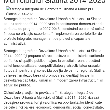
Strategia Integrată de Dezvoltare Urbană a Municipiului Slatina
pentru perioada 2014 -2020 vine în continuarea demersurilor din
perioada de programare 2007-2013, construind pe o bază solidă
în ceea ce priveşte experienţa în implementarea portofoliilor de
proiecte integrate, management de proiect și capacitate
administrativă.
Strategia Integrată de Dezvoltare Urbană a Municipiului Slatina
2014 - 2020 își propune să reconecteze centrul istoric, cartierele
periferice şi spaţiile publice majore la circuitul urban, crescând
astfel funcţionalitatea, competitivitatea şi atractivitatea oraşului.
Totodată, pentru a-şi consolida poziţia de centru regional, Slatina
va investi în dezvoltarea şi promovarea identităţii locale, în
dezvoltarea capitalului uman şi în modernizarea infrastructurii şi
serviciilor publice.
Obiectivele şi acţiunile prevăzute în Strategia Integrată de
Dezvoltare Urbană a Municipiului Slatina 2014 - 2020 vizează
depășirea provocărilor şi valorificarea oportunităţilor identificate
pe cele cinci paliere: economic, demografic, social, conectivitate,