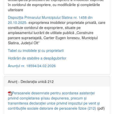
în coridorul de expropriere, cu modificările şi completările
ulterioare
Dispoziția Primarului Municipiului Slatina nr. 1458 din
20.10.2025
- exproprierea imobilelor proprietate privată, care
constituie coridorul de expropriere, situate pe
amplasamentul lucrării de utilitate publică „Construire
parcare supraetajată, Cartier Eugen Ionescu, Municipiul
Slatina, Județul Olt”
Tabel cu imobilele și cu proprietarii
Hotărâri de stabilire a despăgubirilor
Anunțul nr. 18594/24.02.2026
Anunț - Declarația unică 212
Persoanele desemnate pentru acordarea asistenței
privind completarea și/sau depunerea, precum și
transmiterea declarației unice privind impozitul pe venit și
contribuțiile sociale datorare de persoanele fizice (212)
(pdf)