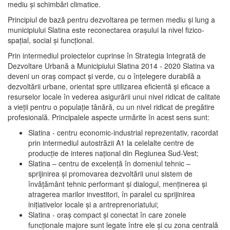
mediu şi schimbări climatice.
Principiul de bază pentru dezvoltarea pe termen mediu şi lung a
municipiului Slatina este reconectarea oraşului la nivel fizico-
spaţial, social şi funcţional.
Prin intermediul proiectelor cuprinse în Strategia Integrată de
Dezvoltare Urbană a Municipiului Slatina 2014 - 2020 Slatina va
deveni un oraş compact şi verde, cu o înţelegere durabilă a
dezvoltării urbane, orientat spre utilizarea eficientă şi eficace a
resurselor locale în vederea asigurării unui nivel ridicat de calitate
a vieţii pentru o populaţie tânără, cu un nivel ridicat de pregătire
profesională. Principalele aspecte urmărite în acest sens sunt:
Slatina - centru economic-industrial reprezentativ, racordat
prin intermediul autostrăzii A1 la celelalte centre de
producţie de interes naţional din Regiunea Sud-Vest;
Slatina – centru de excelenţă în domeniul tehnic –
sprijinirea şi promovarea dezvoltării unui sistem de
învăţământ tehnic performant şi dialogul, menţinerea şi
atragerea marilor investitori, în paralel cu sprijinirea
iniţiativelor locale şi a antreprenoriatului;
Slatina - oraş compact şi conectat în care zonele
funcţionale majore sunt legate între ele şi cu zona centrală