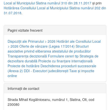
Local al Municipiului Slatina numărul 310 din 28.11.2017
și prin
Hotărârea Consiliului Local al Municipiului Slatina numărul 202 din
31.07.2018
.
Pagini vizitate frecvent
Dispoziţii ale Primarului > 2026
Hotărâri ale Consiliului Local
> 2026
Oferte de vânzare (Legea 17/2014)
Structuri
asociative privind eliberarea atestatului de producător
Transparenţa decizională
Formulare cereri tip
Strategia de
dezvoltare durabilă
Proiecte cu finanţare internaţională
Proiecte de hotărâre
Deschiderea procedurii succesorale
(Anexa 2)
DDI - Executori judecătorești
Taxe şi impozite
online
Informaţii de contact
Strada Mihail Kogălniceanu, numărul 1, Slatina, Olt, cod
230080