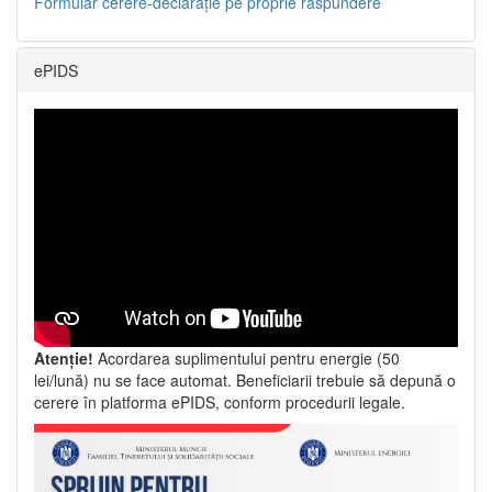
Formular cerere-declarație pe proprie răspundere
ePIDS
Atenție!
Acordarea suplimentului pentru energie (50
lei/lună) nu se face automat. Beneficiarii trebuie să depună o
cerere în platforma ePIDS, conform procedurii legale.