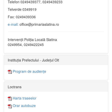
Telefon 0249439377, 0249439233
Telverde 0349919
Fax: 0249439336
e-mail:
office@primariaslatina.ro
Intervenții Poliția Locală Slatina
0249954, 0249422245
Instituția Prefectului - Județul Olt
Program de audiențe
Loctrans
Harta traseelor
Orar autobuze