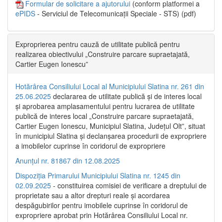
Formular de solicitare a ajutorului
(conform platformei a
ePIDS
- Serviciul de Telecomunicații Speciale - STS) (pdf)
Exproprierea pentru cauză de utilitate publică pentru
realizarea obiectivului „Construire parcare supraetajată,
Cartier Eugen Ionescu”
Hotărârea Consiliului Local al Municipiului Slatina nr. 261 din
25.06.2025
declararea de utilitate publică și de interes local
și aprobarea amplasamentului pentru lucrarea de utilitate
publică de interes local „Construire parcare supraetajată,
Cartier Eugen Ionescu, Municipiul Slatina, Județul Olt”, situat
în municipiul Slatina și declanșarea procedurii de expropriere
a imobilelor cuprinse în coridorul de expropriere
Anunțul nr. 81867 din 12.08.2025
Dispoziția Primarului Municipiului Slatina nr. 1245 din
02.09.2025
- constituirea comisiei de verificare a dreptului de
proprietate sau a altor drepturi reale și acordarea
despăgubirilor pentru imobilele cuprinse în coridorul de
expropriere aprobat prin Hotărârea Consiliului Local nr.