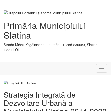
Primăria Municipiului
Slatina
Strada Mihail Kogălniceanu, numărul 1, cod 230080, Slatina,
județul Olt
Activ
sau
dezac
meniu
Strategia Integrată de
Dezvoltare Urbană a
Municipiului Slatina 2014-2020