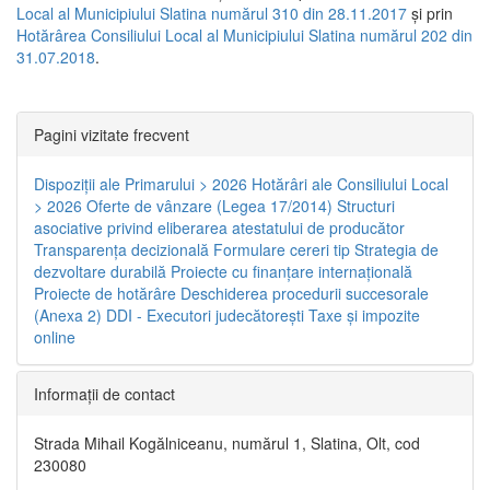
Local al Municipiului Slatina numărul 310 din 28.11.2017
și prin
Hotărârea Consiliului Local al Municipiului Slatina numărul 202 din
31.07.2018
.
Pagini vizitate frecvent
Dispoziţii ale Primarului > 2026
Hotărâri ale Consiliului Local
> 2026
Oferte de vânzare (Legea 17/2014)
Structuri
asociative privind eliberarea atestatului de producător
Transparenţa decizională
Formulare cereri tip
Strategia de
dezvoltare durabilă
Proiecte cu finanţare internaţională
Proiecte de hotărâre
Deschiderea procedurii succesorale
(Anexa 2)
DDI - Executori judecătorești
Taxe şi impozite
online
Informaţii de contact
Strada Mihail Kogălniceanu, numărul 1, Slatina, Olt, cod
230080