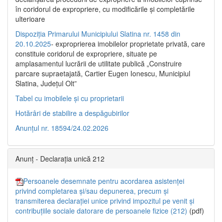
în coridorul de expropriere, cu modificările şi completările
ulterioare
Dispoziția Primarului Municipiului Slatina nr. 1458 din
20.10.2025
- exproprierea imobilelor proprietate privată, care
constituie coridorul de expropriere, situate pe
amplasamentul lucrării de utilitate publică „Construire
parcare supraetajată, Cartier Eugen Ionescu, Municipiul
Slatina, Județul Olt”
Tabel cu imobilele și cu proprietarii
Hotărâri de stabilire a despăgubirilor
Anunțul nr. 18594/24.02.2026
Anunț - Declarația unică 212
Persoanele desemnate pentru acordarea asistenței
privind completarea și/sau depunerea, precum și
transmiterea declarației unice privind impozitul pe venit și
contribuțiile sociale datorare de persoanele fizice (212)
(pdf)