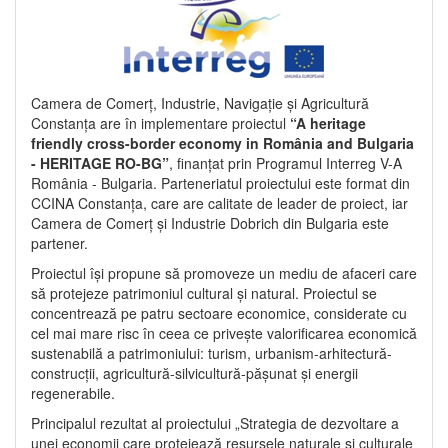
Camera de Comerț, Industrie, Navigație și Agricultură
Constanța are în implementare proiectul
“A heritage
friendly cross-border economy in România and Bulgaria
- HERITAGE RO-BG”
, finanțat prin Programul Interreg V-A
România - Bulgaria. Parteneriatul proiectului este format din
CCINA Constanța, care are calitate de leader de proiect, iar
Camera de Comerț și Industrie Dobrich din Bulgaria este
partener.
Proiectul își propune să promoveze un mediu de afaceri care
să protejeze patrimoniul cultural și natural. Proiectul se
concentrează pe patru sectoare economice, considerate cu
cel mai mare risc în ceea ce privește valorificarea economică
sustenabilă a patrimoniului: turism, urbanism-arhitectură-
construcții, agricultură-silvicultură-pășunat și energii
regenerabile.
Principalul rezultat al proiectului „Strategia de dezvoltare a
unei economii care protejează resursele naturale și culturale