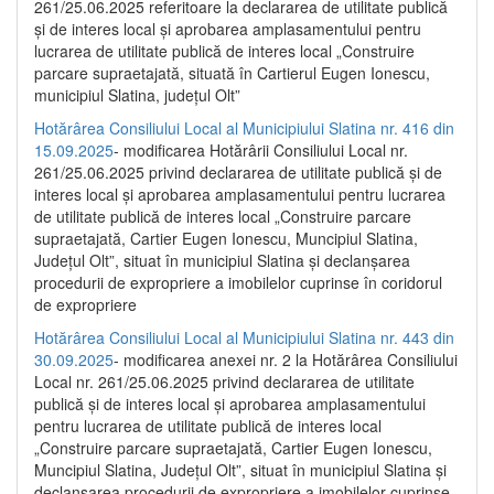
261/25.06.2025 referitoare la declararea de utilitate publică
și de interes local și aprobarea amplasamentului pentru
lucrarea de utilitate publică de interes local „Construire
parcare supraetajată, situată în Cartierul Eugen Ionescu,
municipiul Slatina, județul Olt”
Hotărârea Consiliului Local al Municipiului Slatina nr. 416 din
15.09.2025
- modificarea Hotărârii Consiliului Local nr.
261/25.06.2025 privind declararea de utilitate publică și de
interes local și aprobarea amplasamentului pentru lucrarea
de utilitate publică de interes local „Construire parcare
supraetajată, Cartier Eugen Ionescu, Muncipiul Slatina,
Județul Olt”, situat în municipiul Slatina și declanșarea
procedurii de expropriere a imobilelor cuprinse în coridorul
de expropriere
Hotărârea Consiliului Local al Municipiului Slatina nr. 443 din
30.09.2025
- modificarea anexei nr. 2 la Hotărârea Consiliului
Local nr. 261/25.06.2025 privind declararea de utilitate
publică şi de interes local şi aprobarea amplasamentului
pentru lucrarea de utilitate publică de interes local
„Construire parcare supraetajată, Cartier Eugen Ionescu,
Muncipiul Slatina, Judeţul Olt”, situat în municipiul Slatina şi
declanşarea procedurii de expropriere a imobilelor cuprinse