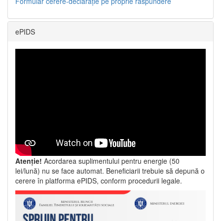
Formular cerere-declarație pe proprie răspundere
ePIDS
Atenție!
Acordarea suplimentului pentru energie (50
lei/lună) nu se face automat. Beneficiarii trebuie să depună o
cerere în platforma ePIDS, conform procedurii legale.