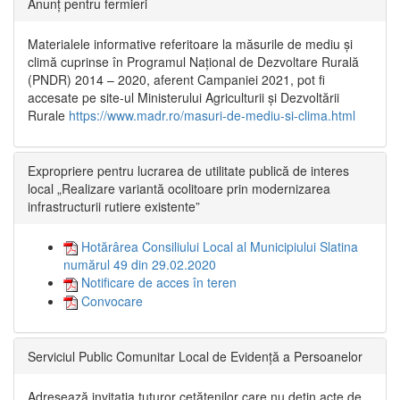
Anunț pentru fermieri
Materialele informative referitoare la măsurile de mediu și
climă cuprinse în Programul Național de Dezvoltare Rurală
(PNDR) 2014 – 2020, aferent Campaniei 2021, pot fi
accesate pe site-ul Ministerului Agriculturii și Dezvoltării
Rurale
https://www.madr.ro/masuri-de-mediu-si-clima.html
Expropriere pentru lucrarea de utilitate publică de interes
local „Realizare variantă ocolitoare prin modernizarea
infrastructurii rutiere existente”
Hotărârea Consiliului Local al Municipiului Slatina
numărul 49 din 29.02.2020
Notificare de acces în teren
Convocare
Serviciul Public Comunitar Local de Evidență a Persoanelor
Adresează invitația tuturor cetățenilor care nu dețin acte de