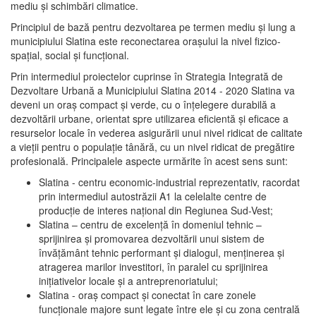
mediu şi schimbări climatice.
Principiul de bază pentru dezvoltarea pe termen mediu şi lung a
municipiului Slatina este reconectarea oraşului la nivel fizico-
spaţial, social şi funcţional.
Prin intermediul proiectelor cuprinse în Strategia Integrată de
Dezvoltare Urbană a Municipiului Slatina 2014 - 2020 Slatina va
deveni un oraş compact şi verde, cu o înţelegere durabilă a
dezvoltării urbane, orientat spre utilizarea eficientă şi eficace a
resurselor locale în vederea asigurării unui nivel ridicat de calitate
a vieţii pentru o populaţie tânără, cu un nivel ridicat de pregătire
profesională. Principalele aspecte urmărite în acest sens sunt:
Slatina - centru economic-industrial reprezentativ, racordat
prin intermediul autostrăzii A1 la celelalte centre de
producţie de interes naţional din Regiunea Sud-Vest;
Slatina – centru de excelenţă în domeniul tehnic –
sprijinirea şi promovarea dezvoltării unui sistem de
învăţământ tehnic performant şi dialogul, menţinerea şi
atragerea marilor investitori, în paralel cu sprijinirea
iniţiativelor locale şi a antreprenoriatului;
Slatina - oraş compact şi conectat în care zonele
funcţionale majore sunt legate între ele şi cu zona centrală