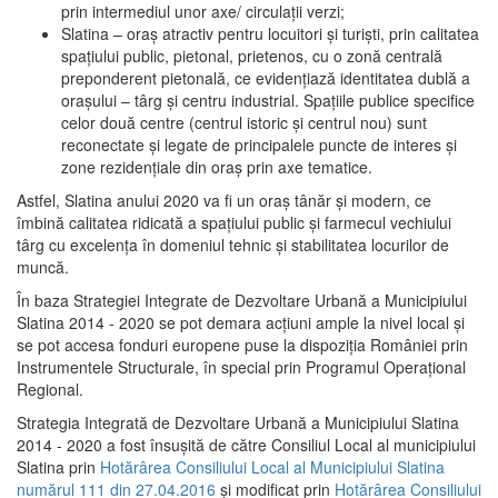
prin intermediul unor axe/ circulații verzi;
Slatina – oraş atractiv pentru locuitori şi turişti, prin calitatea
spaţiului public, pietonal, prietenos, cu o zonă centrală
preponderent pietonală, ce evidenţiază identitatea dublă a
oraşului – târg şi centru industrial. Spaţiile publice specifice
celor două centre (centrul istoric şi centrul nou) sunt
reconectate şi legate de principalele puncte de interes şi
zone rezidenţiale din oraş prin axe tematice.
Astfel, Slatina anului 2020 va fi un oraş tânăr şi modern, ce
îmbină calitatea ridicată a spaţiului public şi farmecul vechiului
târg cu excelenţa în domeniul tehnic şi stabilitatea locurilor de
muncă.
În baza Strategiei Integrate de Dezvoltare Urbană a Municipiului
Slatina 2014 - 2020 se pot demara acţiuni ample la nivel local şi
se pot accesa fonduri europene puse la dispoziţia României prin
Instrumentele Structurale, în special prin Programul Operațional
Regional.
Strategia Integrată de Dezvoltare Urbană a Municipiului Slatina
2014 - 2020 a fost însuşită de către Consiliul Local al municipiului
Slatina prin
Hotărârea Consiliului Local al Municipiului Slatina
numărul 111 din 27.04.2016
și modificat prin
Hotărârea Consiliului