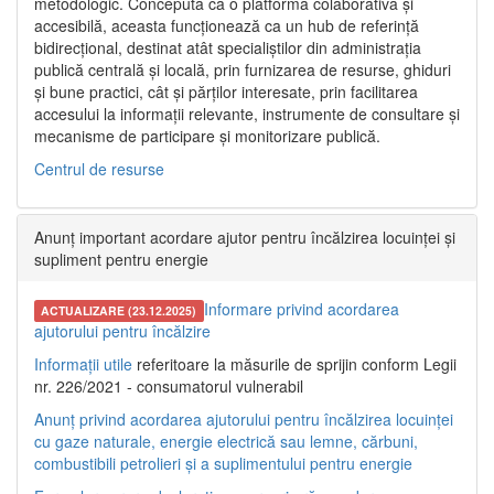
metodologic. Concepută ca o platformă colaborativă și
accesibilă, aceasta funcționează ca un hub de referință
bidirecțional, destinat atât specialiștilor din administrația
publică centrală și locală, prin furnizarea de resurse, ghiduri
și bune practici, cât și părților interesate, prin facilitarea
accesului la informații relevante, instrumente de consultare și
mecanisme de participare și monitorizare publică.
Centrul de resurse
Anunț important acordare ajutor pentru încălzirea locuinței și
supliment pentru energie
Informare privind acordarea
ACTUALIZARE (23.12.2025)
ajutorului pentru încălzire
Informații utile
referitoare la măsurile de sprijin conform Legii
nr. 226/2021 - consumatorul vulnerabil
Anunț privind acordarea ajutorului pentru încălzirea locuinței
cu gaze naturale, energie electrică sau lemne, cărbuni,
combustibili petrolieri și a suplimentului pentru energie