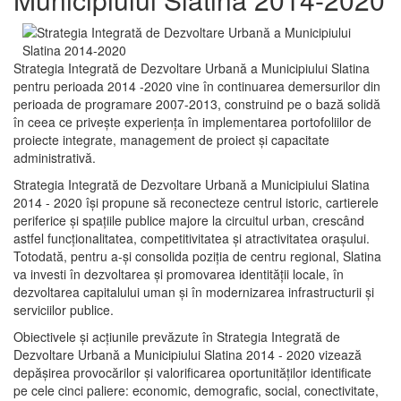
Strategia Integrată de Dezvoltare Urbană a Municipiului Slatina
pentru perioada 2014 -2020 vine în continuarea demersurilor din
perioada de programare 2007-2013, construind pe o bază solidă
în ceea ce priveşte experienţa în implementarea portofoliilor de
proiecte integrate, management de proiect și capacitate
administrativă.
Strategia Integrată de Dezvoltare Urbană a Municipiului Slatina
2014 - 2020 își propune să reconecteze centrul istoric, cartierele
periferice şi spaţiile publice majore la circuitul urban, crescând
astfel funcţionalitatea, competitivitatea şi atractivitatea oraşului.
Totodată, pentru a-şi consolida poziţia de centru regional, Slatina
va investi în dezvoltarea şi promovarea identităţii locale, în
dezvoltarea capitalului uman şi în modernizarea infrastructurii şi
serviciilor publice.
Obiectivele şi acţiunile prevăzute în Strategia Integrată de
Dezvoltare Urbană a Municipiului Slatina 2014 - 2020 vizează
depășirea provocărilor şi valorificarea oportunităţilor identificate
pe cele cinci paliere: economic, demografic, social, conectivitate,