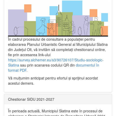
În cadrul procesului de consultare a populaţiei pentru
elaborarea Planului Urbanistic General al Municipiului Slatina
din Județul Olt, vă invităm să completați chestionarul online,
fie prin accesarea link-ului
https://survey.alchemer.eu/s3/90726107/Studiu-sociologic-
Slatina
sau prin scanarea codului QR din
documentul în
format PDF
.
Vă mulţumim anticipat pentru efortul şi sprijinul acordat
acestui demers.
Chestionar SIDU 2021-2027
În perioada actuală, Municipiul Slatina este în procesul de
elaborare a Strategiei Integrate de Dezvoltare Urbană 2021‐