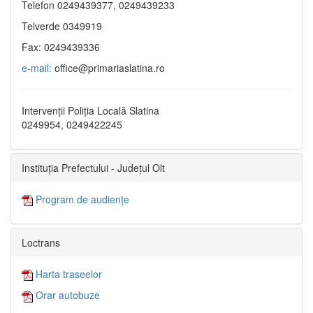
Telefon 0249439377, 0249439233
Telverde 0349919
Fax: 0249439336
e-mail:
office@primariaslatina.ro
Intervenții Poliția Locală Slatina
0249954, 0249422245
Instituția Prefectului - Județul Olt
Program de audiențe
Loctrans
Harta traseelor
Orar autobuze