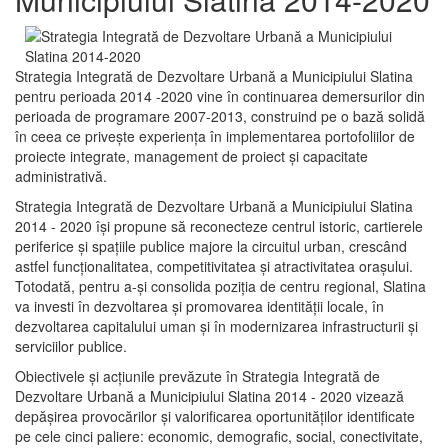
Strategia Integrată de Dezvoltare Urbană a Municipiului Slatina
pentru perioada 2014 -2020 vine în continuarea demersurilor din
perioada de programare 2007-2013, construind pe o bază solidă
în ceea ce priveşte experienţa în implementarea portofoliilor de
proiecte integrate, management de proiect și capacitate
administrativă.
Strategia Integrată de Dezvoltare Urbană a Municipiului Slatina
2014 - 2020 își propune să reconecteze centrul istoric, cartierele
periferice şi spaţiile publice majore la circuitul urban, crescând
astfel funcţionalitatea, competitivitatea şi atractivitatea oraşului.
Totodată, pentru a-şi consolida poziţia de centru regional, Slatina
va investi în dezvoltarea şi promovarea identităţii locale, în
dezvoltarea capitalului uman şi în modernizarea infrastructurii şi
serviciilor publice.
Obiectivele şi acţiunile prevăzute în Strategia Integrată de
Dezvoltare Urbană a Municipiului Slatina 2014 - 2020 vizează
depășirea provocărilor şi valorificarea oportunităţilor identificate
pe cele cinci paliere: economic, demografic, social, conectivitate,