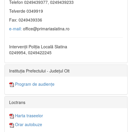
Telefon 0249439377, 0249439233
Telverde 0349919
Fax: 0249439336
e-mail:
office@primariaslatina.ro
Intervenții Poliția Locală Slatina
0249954, 0249422245
Instituția Prefectului - Județul Olt
Program de audiențe
Loctrans
Harta traseelor
Orar autobuze