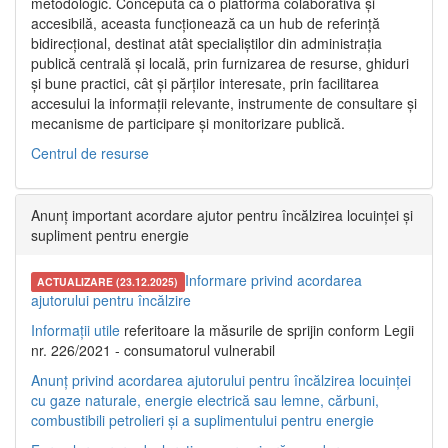
metodologic. Concepută ca o platformă colaborativă și
accesibilă, aceasta funcționează ca un hub de referință
bidirecțional, destinat atât specialiștilor din administrația
publică centrală și locală, prin furnizarea de resurse, ghiduri
și bune practici, cât și părților interesate, prin facilitarea
accesului la informații relevante, instrumente de consultare și
mecanisme de participare și monitorizare publică.
Centrul de resurse
Anunț important acordare ajutor pentru încălzirea locuinței și
supliment pentru energie
Informare privind acordarea
ACTUALIZARE (23.12.2025)
ajutorului pentru încălzire
Informații utile
referitoare la măsurile de sprijin conform Legii
nr. 226/2021 - consumatorul vulnerabil
Anunț privind acordarea ajutorului pentru încălzirea locuinței
cu gaze naturale, energie electrică sau lemne, cărbuni,
combustibili petrolieri și a suplimentului pentru energie