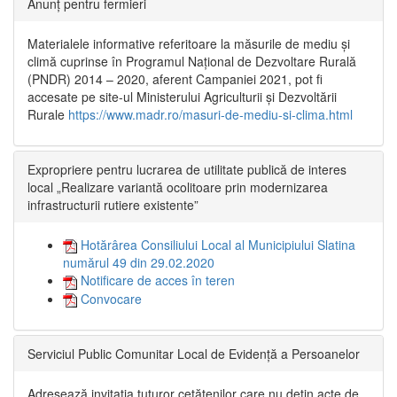
Anunț pentru fermieri
Materialele informative referitoare la măsurile de mediu și
climă cuprinse în Programul Național de Dezvoltare Rurală
(PNDR) 2014 – 2020, aferent Campaniei 2021, pot fi
accesate pe site-ul Ministerului Agriculturii și Dezvoltării
Rurale
https://www.madr.ro/masuri-de-mediu-si-clima.html
Expropriere pentru lucrarea de utilitate publică de interes
local „Realizare variantă ocolitoare prin modernizarea
infrastructurii rutiere existente”
Hotărârea Consiliului Local al Municipiului Slatina
numărul 49 din 29.02.2020
Notificare de acces în teren
Convocare
Serviciul Public Comunitar Local de Evidență a Persoanelor
Adresează invitația tuturor cetățenilor care nu dețin acte de