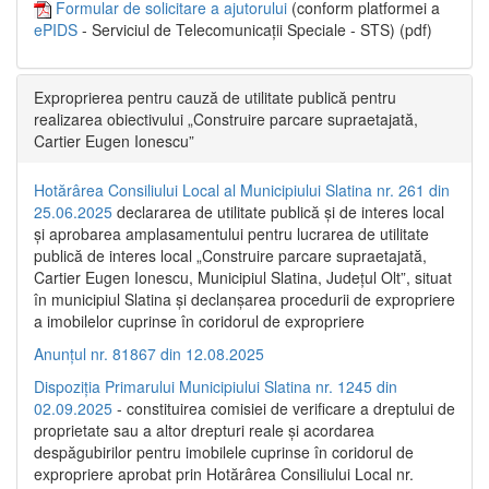
Formular de solicitare a ajutorului
(conform platformei a
ePIDS
- Serviciul de Telecomunicații Speciale - STS) (pdf)
Exproprierea pentru cauză de utilitate publică pentru
realizarea obiectivului „Construire parcare supraetajată,
Cartier Eugen Ionescu”
Hotărârea Consiliului Local al Municipiului Slatina nr. 261 din
25.06.2025
declararea de utilitate publică și de interes local
și aprobarea amplasamentului pentru lucrarea de utilitate
publică de interes local „Construire parcare supraetajată,
Cartier Eugen Ionescu, Municipiul Slatina, Județul Olt”, situat
în municipiul Slatina și declanșarea procedurii de expropriere
a imobilelor cuprinse în coridorul de expropriere
Anunțul nr. 81867 din 12.08.2025
Dispoziția Primarului Municipiului Slatina nr. 1245 din
02.09.2025
- constituirea comisiei de verificare a dreptului de
proprietate sau a altor drepturi reale și acordarea
despăgubirilor pentru imobilele cuprinse în coridorul de
expropriere aprobat prin Hotărârea Consiliului Local nr.