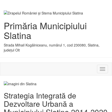
Primăria Municipiului
Slatina
Strada Mihail Kogălniceanu, numărul 1, cod 230080, Slatina,
județul Olt
Activ
sau
dezac
meniu
Strategia Integrată de
Dezvoltare Urbană a
Municipiului Slatina 2014-2020