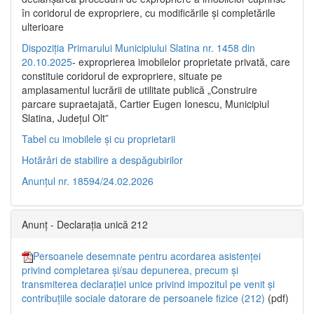
în coridorul de expropriere, cu modificările şi completările
ulterioare
Dispoziția Primarului Municipiului Slatina nr. 1458 din
20.10.2025
- exproprierea imobilelor proprietate privată, care
constituie coridorul de expropriere, situate pe
amplasamentul lucrării de utilitate publică „Construire
parcare supraetajată, Cartier Eugen Ionescu, Municipiul
Slatina, Județul Olt”
Tabel cu imobilele și cu proprietarii
Hotărâri de stabilire a despăgubirilor
Anunțul nr. 18594/24.02.2026
Anunț - Declarația unică 212
Persoanele desemnate pentru acordarea asistenței
privind completarea și/sau depunerea, precum și
transmiterea declarației unice privind impozitul pe venit și
contribuțiile sociale datorare de persoanele fizice (212)
(pdf)