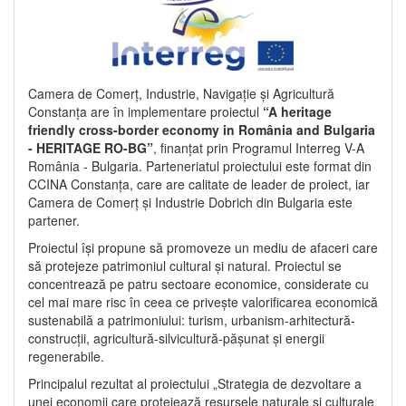
Camera de Comerț, Industrie, Navigație și Agricultură
Constanța are în implementare proiectul
“A heritage
friendly cross-border economy in România and Bulgaria
- HERITAGE RO-BG”
, finanțat prin Programul Interreg V-A
România - Bulgaria. Parteneriatul proiectului este format din
CCINA Constanța, care are calitate de leader de proiect, iar
Camera de Comerț și Industrie Dobrich din Bulgaria este
partener.
Proiectul își propune să promoveze un mediu de afaceri care
să protejeze patrimoniul cultural și natural. Proiectul se
concentrează pe patru sectoare economice, considerate cu
cel mai mare risc în ceea ce privește valorificarea economică
sustenabilă a patrimoniului: turism, urbanism-arhitectură-
construcții, agricultură-silvicultură-pășunat și energii
regenerabile.
Principalul rezultat al proiectului „Strategia de dezvoltare a
unei economii care protejează resursele naturale și culturale