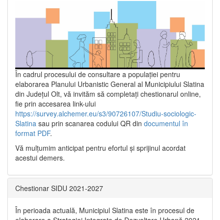
În cadrul procesului de consultare a populaţiei pentru
elaborarea Planului Urbanistic General al Municipiului Slatina
din Județul Olt, vă invităm să completați chestionarul online,
fie prin accesarea link-ului
https://survey.alchemer.eu/s3/90726107/Studiu-sociologic-
Slatina
sau prin scanarea codului QR din
documentul în
format PDF
.
Vă mulţumim anticipat pentru efortul şi sprijinul acordat
acestui demers.
Chestionar SIDU 2021-2027
În perioada actuală, Municipiul Slatina este în procesul de
elaborare a Strategiei Integrate de Dezvoltare Urbană 2021‐