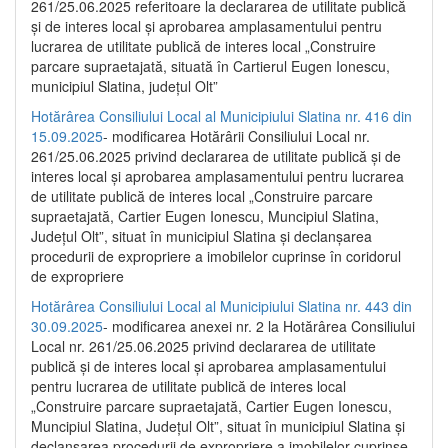
261/25.06.2025 referitoare la declararea de utilitate publică
și de interes local și aprobarea amplasamentului pentru
lucrarea de utilitate publică de interes local „Construire
parcare supraetajată, situată în Cartierul Eugen Ionescu,
municipiul Slatina, județul Olt”
Hotărârea Consiliului Local al Municipiului Slatina nr. 416 din
15.09.2025
- modificarea Hotărârii Consiliului Local nr.
261/25.06.2025 privind declararea de utilitate publică și de
interes local și aprobarea amplasamentului pentru lucrarea
de utilitate publică de interes local „Construire parcare
supraetajată, Cartier Eugen Ionescu, Muncipiul Slatina,
Județul Olt”, situat în municipiul Slatina și declanșarea
procedurii de expropriere a imobilelor cuprinse în coridorul
de expropriere
Hotărârea Consiliului Local al Municipiului Slatina nr. 443 din
30.09.2025
- modificarea anexei nr. 2 la Hotărârea Consiliului
Local nr. 261/25.06.2025 privind declararea de utilitate
publică şi de interes local şi aprobarea amplasamentului
pentru lucrarea de utilitate publică de interes local
„Construire parcare supraetajată, Cartier Eugen Ionescu,
Muncipiul Slatina, Judeţul Olt”, situat în municipiul Slatina şi
declanşarea procedurii de expropriere a imobilelor cuprinse