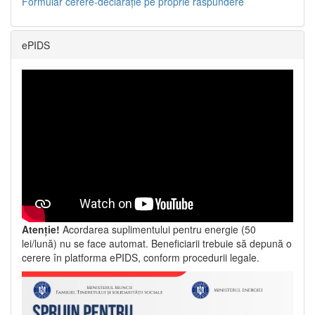
Formular cerere-declarație pe proprie răspundere
ePIDS
Atenție!
Acordarea suplimentului pentru energie (50
lei/lună) nu se face automat. Beneficiarii trebuie să depună o
cerere în platforma ePIDS, conform procedurii legale.