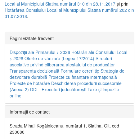
Local al Municipiului Slatina numărul 310 din 28.11.2017
și prin
Hotărârea Consiliului Local al Municipiului Slatina numărul 202 din
31.07.2018
.
Pagini vizitate frecvent
Dispoziţii ale Primarului > 2026
Hotărâri ale Consiliului Local
> 2026
Oferte de vânzare (Legea 17/2014)
Structuri
asociative privind eliberarea atestatului de producător
Transparenţa decizională
Formulare cereri tip
Strategia de
dezvoltare durabilă
Proiecte cu finanţare internaţională
Proiecte de hotărâre
Deschiderea procedurii succesorale
(Anexa 2)
DDI - Executori judecătorești
Taxe şi impozite
online
Informaţii de contact
Strada Mihail Kogălniceanu, numărul 1, Slatina, Olt, cod
230080