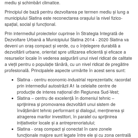
mediu şi schimbări climatice.
Principiul de bază pentru dezvoltarea pe termen mediu şi lung a
municipiului Slatina este reconectarea oraşului la nivel fizico-
spaţial, social şi funcţional.
Prin intermediul proiectelor cuprinse în Strategia Integrată de
Dezvoltare Urbană a Municipiului Slatina 2014 - 2020 Slatina va
deveni un oraş compact şi verde, cu o înţelegere durabilă a
dezvoltării urbane, orientat spre utilizarea eficientă şi eficace a
resurselor locale în vederea asigurării unui nivel ridicat de calitate
a vieţii pentru o populaţie tânără, cu un nivel ridicat de pregătire
profesională. Principalele aspecte urmărite în acest sens sunt:
Slatina - centru economic-industrial reprezentativ, racordat
prin intermediul autostrăzii A1 la celelalte centre de
producţie de interes naţional din Regiunea Sud-Vest;
Slatina – centru de excelenţă în domeniul tehnic –
sprijinirea şi promovarea dezvoltării unui sistem de
învăţământ tehnic performant şi dialogul, menţinerea şi
atragerea marilor investitori, în paralel cu sprijinirea
iniţiativelor locale şi a antreprenoriatului;
Slatina - oraş compact şi conectat în care zonele
funcţionale majore sunt legate între ele şi cu zona centrală