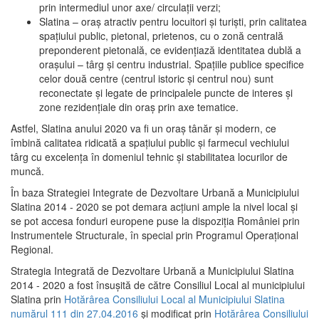
prin intermediul unor axe/ circulații verzi;
Slatina – oraş atractiv pentru locuitori şi turişti, prin calitatea
spaţiului public, pietonal, prietenos, cu o zonă centrală
preponderent pietonală, ce evidenţiază identitatea dublă a
oraşului – târg şi centru industrial. Spaţiile publice specifice
celor două centre (centrul istoric şi centrul nou) sunt
reconectate şi legate de principalele puncte de interes şi
zone rezidenţiale din oraş prin axe tematice.
Astfel, Slatina anului 2020 va fi un oraş tânăr şi modern, ce
îmbină calitatea ridicată a spaţiului public şi farmecul vechiului
târg cu excelenţa în domeniul tehnic şi stabilitatea locurilor de
muncă.
În baza Strategiei Integrate de Dezvoltare Urbană a Municipiului
Slatina 2014 - 2020 se pot demara acţiuni ample la nivel local şi
se pot accesa fonduri europene puse la dispoziţia României prin
Instrumentele Structurale, în special prin Programul Operațional
Regional.
Strategia Integrată de Dezvoltare Urbană a Municipiului Slatina
2014 - 2020 a fost însuşită de către Consiliul Local al municipiului
Slatina prin
Hotărârea Consiliului Local al Municipiului Slatina
numărul 111 din 27.04.2016
și modificat prin
Hotărârea Consiliului