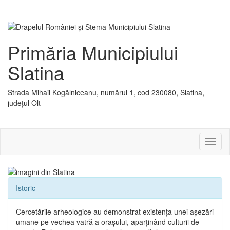
Primăria Municipiului
Slatina
Strada Mihail Kogălniceanu, numărul 1, cod 230080, Slatina,
județul Olt
Activ
sau
dezac
meniu
Istoric
Cercetările arheologice au demonstrat existenţa unei aşezări
umane pe vechea vatră a oraşului, aparţinând culturii de