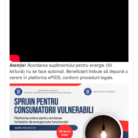
Atenție!
Acordarea suplimentului pentru energie (50
lei/lună) nu se face automat. Beneficiarii trebuie să depună o
cerere în platforma ePIDS, conform procedurii legale.