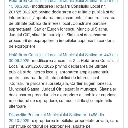
Hotărârea Consiliului Local al Municipiului Slatina nr. 416 din
15.09.2025
- modificarea Hotărârii Consiliului Local nr.
261/25.06.2025 privind declararea de utilitate publică și de
interes local și aprobarea amplasamentului pentru lucrarea
de utilitate publică de interes local „Construire parcare
supraetajată, Cartier Eugen Ionescu, Muncipiul Slatina,
Județul Olt”, situat în municipiul Slatina și declanșarea
procedurii de expropriere a imobilelor cuprinse în coridorul
de expropriere
Hotărârea Consiliului Local al Municipiului Slatina nr. 443 din
30.09.2025
- modificarea anexei nr. 2 la Hotărârea Consiliului
Local nr. 261/25.06.2025 privind declararea de utilitate
publică şi de interes local şi aprobarea amplasamentului
pentru lucrarea de utilitate publică de interes local
„Construire parcare supraetajată, Cartier Eugen Ionescu,
Muncipiul Slatina, Judeţul Olt”, situat în municipiul Slatina şi
declanşarea procedurii de expropriere a imobilelor cuprinse
în coridorul de expropriere, cu modificările şi completările
ulterioare
Dispoziția Primarului Municipiului Slatina nr. 1458 din
20.10.2025
- exproprierea imobilelor proprietate privată, care
constituie coridorul de expropriere, situate pe