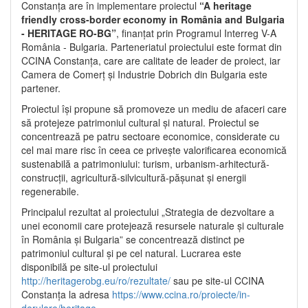
Constanța are în implementare proiectul
“A heritage
friendly cross-border economy in România and Bulgaria
- HERITAGE RO-BG”
, finanțat prin Programul Interreg V-A
România - Bulgaria. Parteneriatul proiectului este format din
CCINA Constanța, care are calitate de leader de proiect, iar
Camera de Comerț și Industrie Dobrich din Bulgaria este
partener.
Proiectul își propune să promoveze un mediu de afaceri care
să protejeze patrimoniul cultural și natural. Proiectul se
concentrează pe patru sectoare economice, considerate cu
cel mai mare risc în ceea ce privește valorificarea economică
sustenabilă a patrimoniului: turism, urbanism-arhitectură-
construcții, agricultură-silvicultură-pășunat și energii
regenerabile.
Principalul rezultat al proiectului „Strategia de dezvoltare a
unei economii care protejează resursele naturale și culturale
în România și Bulgaria” se concentrează distinct pe
patrimoniul cultural și pe cel natural. Lucrarea este
disponibilă pe site-ul proiectului
http://heritagerobg.eu/ro/rezultate/
sau pe site-ul CCINA
Constanța la adresa
https://www.ccina.ro/proiecte/in-
derulare/heritage
.