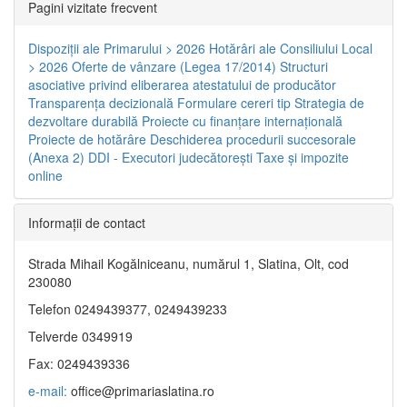
Pagini vizitate frecvent
Dispoziţii ale Primarului > 2026
Hotărâri ale Consiliului Local
> 2026
Oferte de vânzare (Legea 17/2014)
Structuri
asociative privind eliberarea atestatului de producător
Transparenţa decizională
Formulare cereri tip
Strategia de
dezvoltare durabilă
Proiecte cu finanţare internaţională
Proiecte de hotărâre
Deschiderea procedurii succesorale
(Anexa 2)
DDI - Executori judecătorești
Taxe şi impozite
online
Informaţii de contact
Strada Mihail Kogălniceanu, numărul 1, Slatina, Olt, cod
230080
Telefon 0249439377, 0249439233
Telverde 0349919
Fax: 0249439336
e-mail:
office@primariaslatina.ro