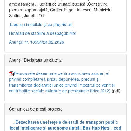
amplasamentul lucrării de utilitate publică „Construire
parcare supraetajată, Cartier Eugen Ionescu, Municipiul
Slatina, Județul Olt”
Tabel cu imobilele și cu proprietarii
Hotărâri de stabilire a despăgubirilor
Anunțul nr. 18594/24.02.2026
Anunț - Declarația unică 212
Persoanele desemnate pentru acordarea asistenței
privind completarea și/sau depunerea, precum și
transmiterea declarației unice privind impozitul pe venit și
contribuțiile sociale datorare de persoanele fizice (212)
(pdf)
Comunicat de presă proiecte
„Dezvoltarea unei rețele de stații de transport public
local inteligente și autonome (Intelli Bus Hub Net)”, cod