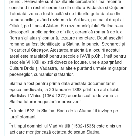
prund . Relevante sunt rezultatele cercetărilor mai recente
constând în resturi ceramice din cultura Vădastra şi Coţofeni.
Totodată, zona a fost locuită şi de triburile geto-dacice din
ramura acilor, având rezidenţa la Acidava, pe malul drept al
Oltului, pe Limesul Alutan. Pe raza municipiului Slatina s-au
descoperit unelte agricole din fier, ceramică romană de lux
(terra sigillata) şi comună, tezaure monetare. Două aşezări
romane au fost identificate la Slatina, în punctul Strehareţi şi
în cartierul Cireaşov. Atestarea materială a locuirii acestui
areal este mai slabă pentru secolele IV-VII p.Ch., însă pentru
secolele VIII-XIII există dovezi de locuire, unele aparţinând
Culturii Dridu şi Vădastra, iar altele purtând urmele migraţiilor
pecenegilor, cumanilor şi tătarilor.
Slatina a fost pentru prima dată atestată documentar în
epoca medievală, la 20 ianuarie 1368 printr-un act oficial:
Vladislav I Vlaicu (1364-1377) acorda scutire de vamă la
Slatina tuturor negustorilor braşoveni.
În iunie 1522, la Slatina, Radu de la Afumaţi îi învinge pe
turcii otomani.
În timpul domniei lui Vlad Vintilă (1532-1535) este emis un
act care menţionează cetatea de scaun Slatina