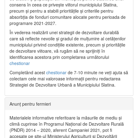
consens în ceea ce privește viitorul municipiului Slatina,
precum și pentru a stabili prioritățile și criteriile pentru
absorbția de fonduri comunitare alocate pentru perioada de
programare 2021-2027.
În vederea realizării unei strategii de dezvoltare durabilă
care să reflecte nevoile și gradul de mulțumire al cetățenilor
municipiului privind condițiile existente, precum și prioritățile
de dezvoltare viitoare, vă rugăm să ne sprijiniți în
identificarea acestora prin completarea următorului
chestionar
Completând acest
chestionar
de 7-10 minute ne veți ajuta să
colectam cele mai valoroase informații pentru redactarea
Strategiei de Dezvoltare Urbană a Municipiului Slatina.
Anunț pentru fermieri
Materialele informative referitoare la măsurile de mediu și
climă cuprinse în Programul Național de Dezvoltare Rurală
(PNDR) 2014 – 2020, aferent Campaniei 2021, pot fi
accesate pe site-ul Ministerului Agriculturii și Dezvoltării