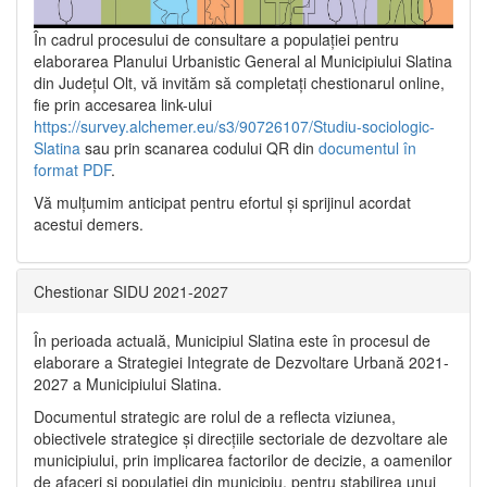
În cadrul procesului de consultare a populaţiei pentru
elaborarea Planului Urbanistic General al Municipiului Slatina
din Județul Olt, vă invităm să completați chestionarul online,
fie prin accesarea link-ului
https://survey.alchemer.eu/s3/90726107/Studiu-sociologic-
Slatina
sau prin scanarea codului QR din
documentul în
format PDF
.
Vă mulţumim anticipat pentru efortul şi sprijinul acordat
acestui demers.
Chestionar SIDU 2021-2027
În perioada actuală, Municipiul Slatina este în procesul de
elaborare a Strategiei Integrate de Dezvoltare Urbană 2021‐
2027 a Municipiului Slatina.
Documentul strategic are rolul de a reflecta viziunea,
obiectivele strategice și direcțiile sectoriale de dezvoltare ale
municipiului, prin implicarea factorilor de decizie, a oamenilor
de afaceri și populației din municipiu, pentru stabilirea unui