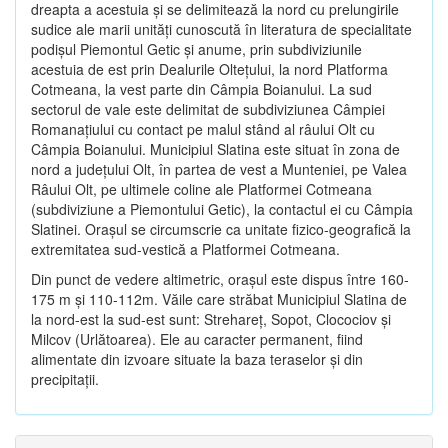
dreapta a acestuia şi se delimitează la nord cu prelungirile
sudice ale marii unităţi cunoscută în literatura de specialitate
podişul Piemontul Getic şi anume, prin subdiviziunile
acestuia de est prin Dealurile Olteţului, la nord Platforma
Cotmeana, la vest parte din Câmpia Boianului. La sud
sectorul de vale este delimitat de subdiviziunea Câmpiei
Romanaţiului cu contact pe malul stând al râului Olt cu
Câmpia Boianului. Municipiul Slatina este situat în zona de
nord a judeţului Olt, în partea de vest a Munteniei, pe Valea
Râului Olt, pe ultimele coline ale Platformei Cotmeana
(subdiviziune a Piemontului Getic), la contactul ei cu Câmpia
Slatinei. Oraşul se circumscrie ca unitate fizico-geografică la
extremitatea sud-vestică a Platformei Cotmeana.
Din punct de vedere altimetric, oraşul este dispus între 160-
175 m şi 110-112m. Văile care străbat Municipiul Slatina de
la nord-est la sud-est sunt: Strehareţ, Sopot, Clocociov şi
Milcov (Urlătoarea). Ele au caracter permanent, fiind
alimentate din izvoare situate la baza teraselor şi din
precipitaţii.