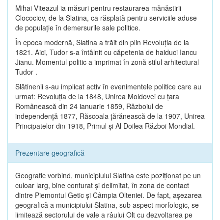
Mihai Viteazul ia măsuri pentru restaurarea mănăstirii
Clocociov, de la Slatina, ca răsplată pentru serviciile aduse
de populaţie în demersurile sale politice.
În epoca modernă, Slatina a trăit din plin Revoluţia de la
1821. Aici, Tudor s-a întâlnit cu căpetenia de haiduci Iancu
Jianu. Momentul politic a imprimat în zonă stilul arhitectural
Tudor .
Slătinenii s-au implicat activ în evenimentele politice care au
urmat: Revoluţia de la 1848, Unirea Moldovei cu ţara
Românească din 24 ianuarie 1859, Războiul de
independenţă 1877, Răscoala ţărănească de la 1907, Unirea
Principatelor din 1918, Primul şi Al Doilea Război Mondial.
Prezentare geografică
Geografic vorbind, municipiului Slatina este poziţionat pe un
culoar larg, bine conturat şi delimitat, în zona de contact
dintre Piemontul Getic şi Câmpia Olteniei. De fapt, aşezarea
geografică a municipiului Slatina, sub aspect morfologic, se
limitează sectorului de vale a râului Olt cu dezvoltarea pe