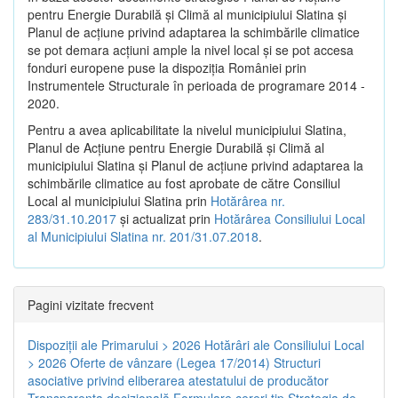
pentru Energie Durabilă şi Climă al municipiului Slatina şi
Planul de acţiune privind adaptarea la schimbările climatice
se pot demara acţiuni ample la nivel local şi se pot accesa
fonduri europene puse la dispoziţia României prin
Instrumentele Structurale în perioada de programare 2014 -
2020.
Pentru a avea aplicabilitate la nivelul municipiului Slatina,
Planul de Acţiune pentru Energie Durabilă şi Climă al
municipiului Slatina şi Planul de acţiune privind adaptarea la
schimbările climatice au fost aprobate de către Consiliul
Local al municipiului Slatina prin
Hotărârea nr.
283/31.10.2017
și actualizat prin
Hotărârea Consiliului Local
al Municipiului Slatina nr. 201/31.07.2018
.
Pagini vizitate frecvent
Dispoziţii ale Primarului > 2026
Hotărâri ale Consiliului Local
> 2026
Oferte de vânzare (Legea 17/2014)
Structuri
asociative privind eliberarea atestatului de producător
Transparenţa decizională
Formulare cereri tip
Strategia de