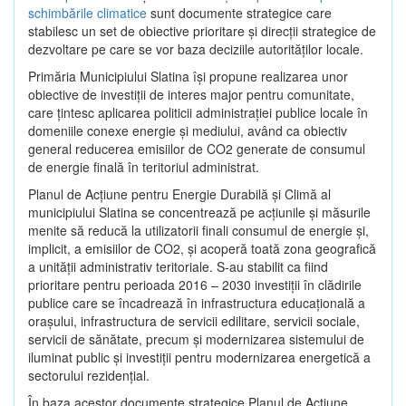
schimbările climatice
sunt documente strategice care
stabilesc un set de obiective prioritare şi direcţii strategice de
dezvoltare pe care se vor baza deciziile autorităţilor locale.
Primăria Municipiului Slatina îşi propune realizarea unor
obiective de investiţii de interes major pentru comunitate,
care ţintesc aplicarea politicii administraţiei publice locale în
domeniile conexe energie şi mediului, având ca obiectiv
general reducerea emisiilor de CO2 generate de consumul
de energie finală în teritoriul administrat.
Planul de Acţiune pentru Energie Durabilă şi Climă al
municipiului Slatina se concentrează pe acţiunile şi măsurile
menite să reducă la utilizatorii finali consumul de energie şi,
implicit, a emisiilor de CO2, şi acoperă toată zona geografică
a unităţii administrativ teritoriale. S-au stabilit ca fiind
prioritare pentru perioada 2016 – 2030 investiţii în clădirile
publice care se încadrează în infrastructura educaţională a
oraşului, infrastructura de servicii edilitare, servicii sociale,
servicii de sănătate, precum şi modernizarea sistemului de
iluminat public şi investiţii pentru modernizarea energetică a
sectorului rezidenţial.
În baza acestor documente strategice Planul de Acţiune