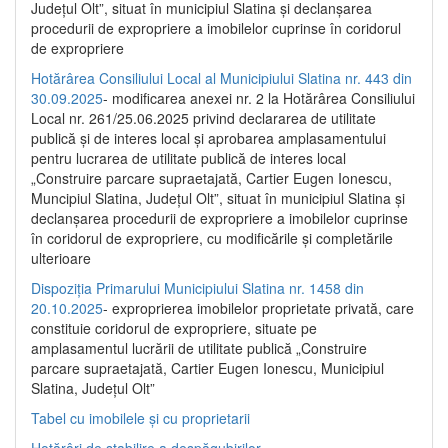
Județul Olt”, situat în municipiul Slatina și declanșarea
procedurii de expropriere a imobilelor cuprinse în coridorul
de expropriere
Hotărârea Consiliului Local al Municipiului Slatina nr. 443 din
30.09.2025
- modificarea anexei nr. 2 la Hotărârea Consiliului
Local nr. 261/25.06.2025 privind declararea de utilitate
publică şi de interes local şi aprobarea amplasamentului
pentru lucrarea de utilitate publică de interes local
„Construire parcare supraetajată, Cartier Eugen Ionescu,
Muncipiul Slatina, Judeţul Olt”, situat în municipiul Slatina şi
declanşarea procedurii de expropriere a imobilelor cuprinse
în coridorul de expropriere, cu modificările şi completările
ulterioare
Dispoziția Primarului Municipiului Slatina nr. 1458 din
20.10.2025
- exproprierea imobilelor proprietate privată, care
constituie coridorul de expropriere, situate pe
amplasamentul lucrării de utilitate publică „Construire
parcare supraetajată, Cartier Eugen Ionescu, Municipiul
Slatina, Județul Olt”
Tabel cu imobilele și cu proprietarii
Hotărâri de stabilire a despăgubirilor