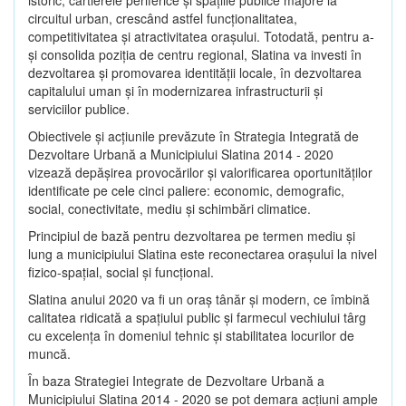
circuitul urban, crescând astfel funcţionalitatea,
competitivitatea şi atractivitatea oraşului. Totodată, pentru a-
şi consolida poziţia de centru regional, Slatina va investi în
dezvoltarea şi promovarea identităţii locale, în dezvoltarea
capitalului uman şi în modernizarea infrastructurii şi
serviciilor publice.
Obiectivele şi acţiunile prevăzute în Strategia Integrată de
Dezvoltare Urbană a Municipiului Slatina 2014 - 2020
vizează depășirea provocărilor şi valorificarea oportunităţilor
identificate pe cele cinci paliere: economic, demografic,
social, conectivitate, mediu şi schimbări climatice.
Principiul de bază pentru dezvoltarea pe termen mediu şi
lung a municipiului Slatina este reconectarea oraşului la nivel
fizico-spaţial, social şi funcţional.
Slatina anului 2020 va fi un oraş tânăr şi modern, ce îmbină
calitatea ridicată a spaţiului public şi farmecul vechiului târg
cu excelenţa în domeniul tehnic şi stabilitatea locurilor de
muncă.
În baza Strategiei Integrate de Dezvoltare Urbană a
Municipiului Slatina 2014 - 2020 se pot demara acţiuni ample