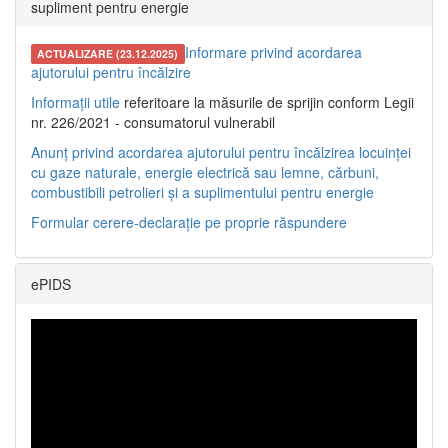
supliment pentru energie
Informare privind acordarea
ACTUALIZARE (23.12.2025)
ajutorului pentru încălzire
Informații utile
referitoare la măsurile de sprijin conform Legii
nr. 226/2021 - consumatorul vulnerabil
Anunț privind acordarea ajutorului pentru încălzirea locuinței
cu gaze naturale, energie electrică sau lemne, cărbuni,
combustibili petrolieri și a suplimentului pentru energie
Formular cerere-declarație pe proprie răspundere
ePIDS