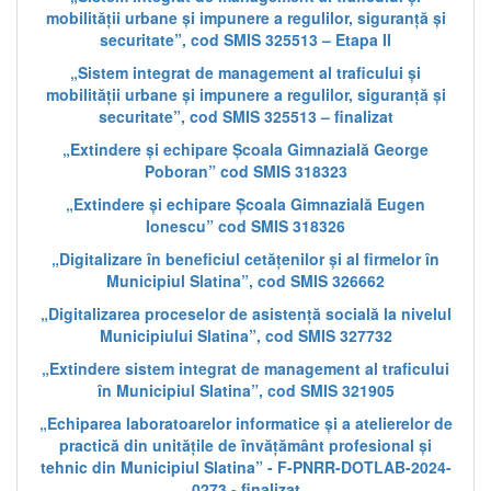
mobilității urbane și impunere a regulilor, siguranță și
securitate”, cod SMIS 325513 – Etapa II
„Sistem integrat de management al traficului și
mobilității urbane și impunere a regulilor, siguranță și
securitate”, cod SMIS 325513 – finalizat
„Extindere și echipare Școala Gimnazială George
Poboran” cod SMIS 318323
„Extindere și echipare Școala Gimnazială Eugen
Ionescu” cod SMIS 318326
„Digitalizare în beneficiul cetățenilor și al firmelor în
Municipiul Slatina”, cod SMIS 326662
„Digitalizarea proceselor de asistență socială la nivelul
Municipiului Slatina”, cod SMIS 327732
„Extindere sistem integrat de management al traficului
în Municipiul Slatina”, cod SMIS 321905
„Echiparea laboratoarelor informatice și a atelierelor de
practică din unitățile de învățământ profesional și
tehnic din Municipiul Slatina” - F-PNRR-DOTLAB-2024-
0273 - finalizat