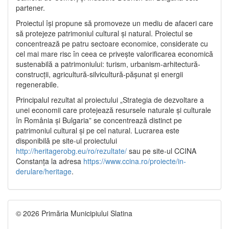
partener.
Proiectul își propune să promoveze un mediu de afaceri care
să protejeze patrimoniul cultural și natural. Proiectul se
concentrează pe patru sectoare economice, considerate cu
cel mai mare risc în ceea ce privește valorificarea economică
sustenabilă a patrimoniului: turism, urbanism-arhitectură-
construcții, agricultură-silvicultură-pășunat și energii
regenerabile.
Principalul rezultat al proiectului „Strategia de dezvoltare a
unei economii care protejează resursele naturale și culturale
în România și Bulgaria” se concentrează distinct pe
patrimoniul cultural și pe cel natural. Lucrarea este
disponibilă pe site-ul proiectului
http://heritagerobg.eu/ro/rezultate/
sau pe site-ul CCINA
Constanța la adresa
https://www.ccina.ro/proiecte/in-
derulare/heritage
.
© 2026 Primăria Municipiului Slatina