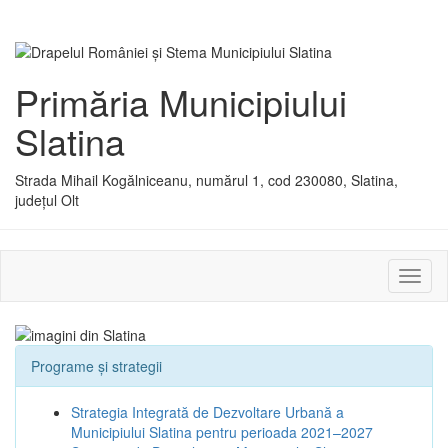
Primăria Municipiului
Slatina
Strada Mihail Kogălniceanu, numărul 1, cod 230080, Slatina,
județul Olt
Activ
sau
dezac
meniu
Programe și strategii
Strategia Integrată de Dezvoltare Urbană a
Municipiului Slatina pentru perioada 2021–2027