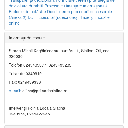
dezvoltare durabilă
Proiecte cu finanţare internaţională
Proiecte de hotărâre
Deschiderea procedurii succesorale
(Anexa 2)
DDI - Executori judecătorești
Taxe şi impozite
online
Informaţii de contact
Strada Mihail Kogălniceanu, numărul 1, Slatina, Olt, cod
230080
Telefon 0249439377, 0249439233
Telverde 0349919
Fax: 0249439336
e-mail:
office@primariaslatina.ro
Intervenții Poliția Locală Slatina
0249954, 0249422245