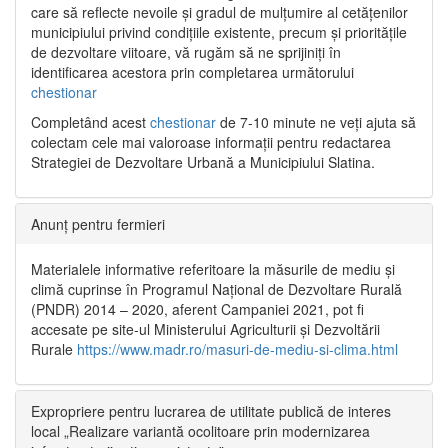
care să reflecte nevoile și gradul de mulțumire al cetățenilor
municipiului privind condițiile existente, precum și prioritățile
de dezvoltare viitoare, vă rugăm să ne sprijiniți în
identificarea acestora prin completarea următorului
chestionar
Completând acest
chestionar
de 7-10 minute ne veți ajuta să
colectam cele mai valoroase informații pentru redactarea
Strategiei de Dezvoltare Urbană a Municipiului Slatina.
Anunț pentru fermieri
Materialele informative referitoare la măsurile de mediu și
climă cuprinse în Programul Național de Dezvoltare Rurală
(PNDR) 2014 – 2020, aferent Campaniei 2021, pot fi
accesate pe site-ul Ministerului Agriculturii și Dezvoltării
Rurale
https://www.madr.ro/masuri-de-mediu-si-clima.html
Expropriere pentru lucrarea de utilitate publică de interes
local „Realizare variantă ocolitoare prin modernizarea