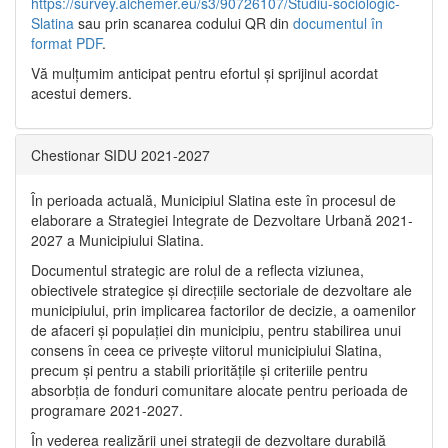
https://survey.alchemer.eu/s3/90726107/Studiu-sociologic-
Slatina
sau prin scanarea codului QR din
documentul în
format PDF
.
Vă mulţumim anticipat pentru efortul şi sprijinul acordat
acestui demers.
Chestionar SIDU 2021-2027
În perioada actuală, Municipiul Slatina este în procesul de
elaborare a Strategiei Integrate de Dezvoltare Urbană 2021‐
2027 a Municipiului Slatina.
Documentul strategic are rolul de a reflecta viziunea,
obiectivele strategice și direcțiile sectoriale de dezvoltare ale
municipiului, prin implicarea factorilor de decizie, a oamenilor
de afaceri și populației din municipiu, pentru stabilirea unui
consens în ceea ce privește viitorul municipiului Slatina,
precum și pentru a stabili prioritățile și criteriile pentru
absorbția de fonduri comunitare alocate pentru perioada de
programare 2021-2027.
În vederea realizării unei strategii de dezvoltare durabilă