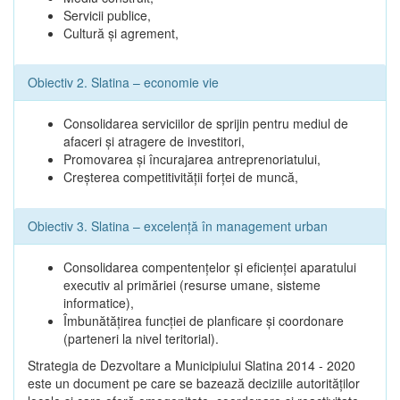
Servicii publice,
Cultură şi agrement,
Obiectiv 2. Slatina – economie vie
Consolidarea serviciilor de sprijin pentru mediul de
afaceri şi atragere de investitori,
Promovarea şi încurajarea antreprenoriatului,
Creşterea competitivităţii forţei de muncă,
Obiectiv 3. Slatina – excelenţă în management urban
Consolidarea compentenţelor şi eficienţei aparatului
executiv al primăriei (resurse umane, sisteme
informatice),
Îmbunătăţirea funcţiei de planficare şi coordonare
(parteneri la nivel teritorial).
Strategia de Dezvoltare a Municipiului Slatina 2014 - 2020
este un document pe care se bazează deciziile autorităţilor