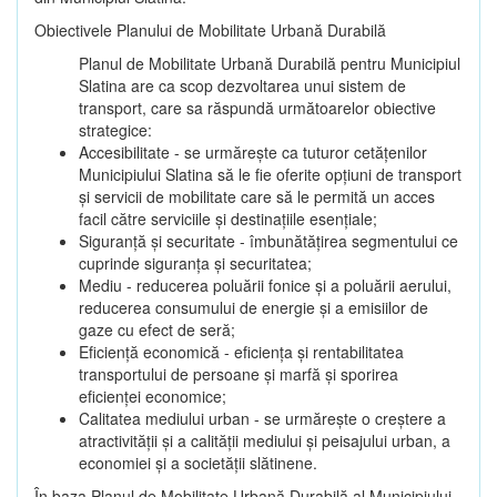
Obiectivele Planului de Mobilitate Urbană Durabilă
Planul de Mobilitate Urbană Durabilă pentru Municipiul
Slatina are ca scop dezvoltarea unui sistem de
transport, care sa răspundă următoarelor obiective
strategice:
Accesibilitate - se urmărește ca tuturor cetățenilor
Municipiului Slatina să le fie oferite opțiuni de transport
și servicii de mobilitate care să le permită un acces
facil către serviciile și destinațiile esențiale;
Siguranță și securitate - îmbunătățirea segmentului ce
cuprinde siguranța și securitatea;
Mediu - reducerea poluării fonice și a poluării aerului,
reducerea consumului de energie și a emisiilor de
gaze cu efect de seră;
Eficiență economică - eficiența și rentabilitatea
transportului de persoane și marfă și sporirea
eficienței economice;
Calitatea mediului urban - se urmărește o creștere a
atractivității și a calității mediului și peisajului urban, a
economiei și a societății slătinene.
În baza Planul de Mobilitate Urbană Durabilă al Municipiului