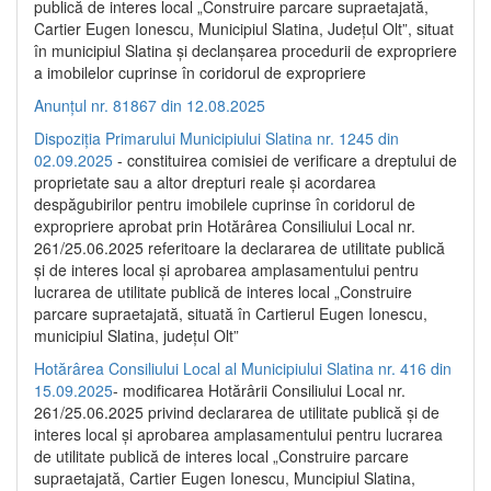
publică de interes local „Construire parcare supraetajată,
Cartier Eugen Ionescu, Municipiul Slatina, Județul Olt”, situat
în municipiul Slatina și declanșarea procedurii de expropriere
a imobilelor cuprinse în coridorul de expropriere
Anunțul nr. 81867 din 12.08.2025
Dispoziția Primarului Municipiului Slatina nr. 1245 din
02.09.2025
- constituirea comisiei de verificare a dreptului de
proprietate sau a altor drepturi reale și acordarea
despăgubirilor pentru imobilele cuprinse în coridorul de
expropriere aprobat prin Hotărârea Consiliului Local nr.
261/25.06.2025 referitoare la declararea de utilitate publică
și de interes local și aprobarea amplasamentului pentru
lucrarea de utilitate publică de interes local „Construire
parcare supraetajată, situată în Cartierul Eugen Ionescu,
municipiul Slatina, județul Olt”
Hotărârea Consiliului Local al Municipiului Slatina nr. 416 din
15.09.2025
- modificarea Hotărârii Consiliului Local nr.
261/25.06.2025 privind declararea de utilitate publică și de
interes local și aprobarea amplasamentului pentru lucrarea
de utilitate publică de interes local „Construire parcare
supraetajată, Cartier Eugen Ionescu, Muncipiul Slatina,