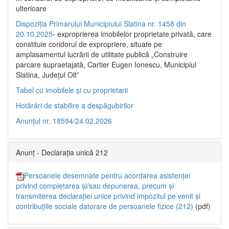
ulterioare
Dispoziția Primarului Municipiului Slatina nr. 1458 din
20.10.2025
- exproprierea imobilelor proprietate privată, care
constituie coridorul de expropriere, situate pe
amplasamentul lucrării de utilitate publică „Construire
parcare supraetajată, Cartier Eugen Ionescu, Municipiul
Slatina, Județul Olt”
Tabel cu imobilele și cu proprietarii
Hotărâri de stabilire a despăgubirilor
Anunțul nr. 18594/24.02.2026
Anunț - Declarația unică 212
Persoanele desemnate pentru acordarea asistenței
privind completarea și/sau depunerea, precum și
transmiterea declarației unice privind impozitul pe venit și
contribuțiile sociale datorare de persoanele fizice (212)
(pdf)