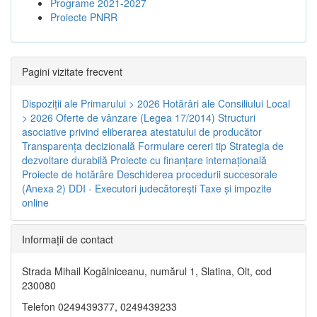
Programe 2021-2027
Proiecte PNRR
Pagini vizitate frecvent
Dispoziţii ale Primarului > 2026
Hotărâri ale Consiliului Local
> 2026
Oferte de vânzare (Legea 17/2014)
Structuri
asociative privind eliberarea atestatului de producător
Transparenţa decizională
Formulare cereri tip
Strategia de
dezvoltare durabilă
Proiecte cu finanţare internaţională
Proiecte de hotărâre
Deschiderea procedurii succesorale
(Anexa 2)
DDI - Executori judecătorești
Taxe şi impozite
online
Informaţii de contact
Strada Mihail Kogălniceanu, numărul 1, Slatina, Olt, cod
230080
Telefon 0249439377, 0249439233