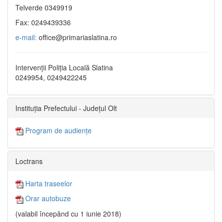
Telverde 0349919
Fax: 0249439336
e-mail:
office@primariaslatina.ro
Intervenții Poliția Locală Slatina
0249954, 0249422245
Instituția Prefectului - Județul Olt
Program de audiențe
Loctrans
Harta traseelor
Orar autobuze
(valabil începând cu 1 iunie 2018)