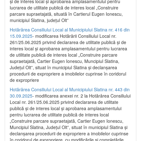
și de interes local și aprobarea amplasamentului pentru
lucrarea de utilitate publică de interes local „Construire
parcare supraetajată, situată în Cartierul Eugen Ionescu,
municipiul Slatina, județul Olt”
Hotărârea Consiliului Local al Municipiului Slatina nr. 416 din
15.09.2025
- modificarea Hotărârii Consiliului Local nr.
261/25.06.2025 privind declararea de utilitate publică și de
interes local și aprobarea amplasamentului pentru lucrarea
de utilitate publică de interes local „Construire parcare
supraetajată, Cartier Eugen Ionescu, Muncipiul Slatina,
Județul Olt”, situat în municipiul Slatina și declanșarea
procedurii de expropriere a imobilelor cuprinse în coridorul
de expropriere
Hotărârea Consiliului Local al Municipiului Slatina nr. 443 din
30.09.2025
- modificarea anexei nr. 2 la Hotărârea Consiliului
Local nr. 261/25.06.2025 privind declararea de utilitate
publică şi de interes local şi aprobarea amplasamentului
pentru lucrarea de utilitate publică de interes local
„Construire parcare supraetajată, Cartier Eugen Ionescu,
Muncipiul Slatina, Judeţul Olt”, situat în municipiul Slatina şi
declanşarea procedurii de expropriere a imobilelor cuprinse
în coridorul de expropriere, cu modificările şi completările