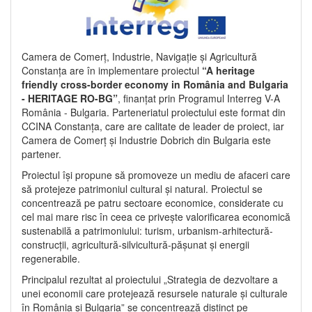
Camera de Comerț, Industrie, Navigație și Agricultură
Constanța are în implementare proiectul
“A heritage
friendly cross-border economy in România and Bulgaria
- HERITAGE RO-BG”
, finanțat prin Programul Interreg V-A
România - Bulgaria. Parteneriatul proiectului este format din
CCINA Constanța, care are calitate de leader de proiect, iar
Camera de Comerț și Industrie Dobrich din Bulgaria este
partener.
Proiectul își propune să promoveze un mediu de afaceri care
să protejeze patrimoniul cultural și natural. Proiectul se
concentrează pe patru sectoare economice, considerate cu
cel mai mare risc în ceea ce privește valorificarea economică
sustenabilă a patrimoniului: turism, urbanism-arhitectură-
construcții, agricultură-silvicultură-pășunat și energii
regenerabile.
Principalul rezultat al proiectului „Strategia de dezvoltare a
unei economii care protejează resursele naturale și culturale
în România și Bulgaria” se concentrează distinct pe