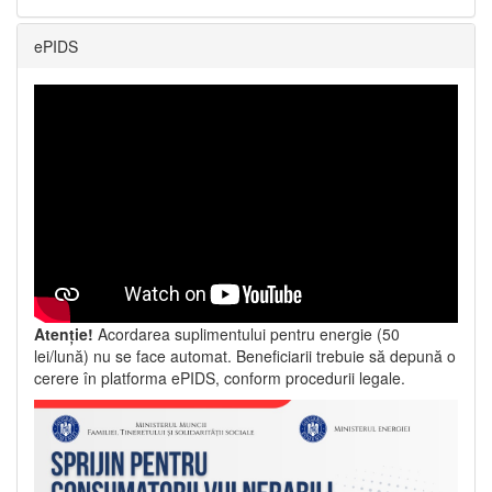
ePIDS
Atenție!
Acordarea suplimentului pentru energie (50
lei/lună) nu se face automat. Beneficiarii trebuie să depună o
cerere în platforma ePIDS, conform procedurii legale.