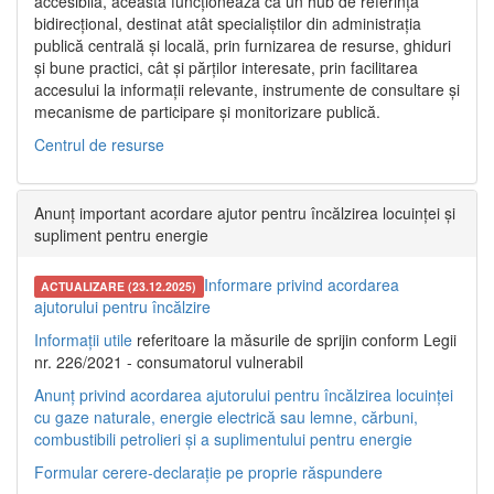
accesibilă, aceasta funcționează ca un hub de referință
bidirecțional, destinat atât specialiștilor din administrația
publică centrală și locală, prin furnizarea de resurse, ghiduri
și bune practici, cât și părților interesate, prin facilitarea
accesului la informații relevante, instrumente de consultare și
mecanisme de participare și monitorizare publică.
Centrul de resurse
Anunț important acordare ajutor pentru încălzirea locuinței și
supliment pentru energie
Informare privind acordarea
ACTUALIZARE (23.12.2025)
ajutorului pentru încălzire
Informații utile
referitoare la măsurile de sprijin conform Legii
nr. 226/2021 - consumatorul vulnerabil
Anunț privind acordarea ajutorului pentru încălzirea locuinței
cu gaze naturale, energie electrică sau lemne, cărbuni,
combustibili petrolieri și a suplimentului pentru energie
Formular cerere-declarație pe proprie răspundere