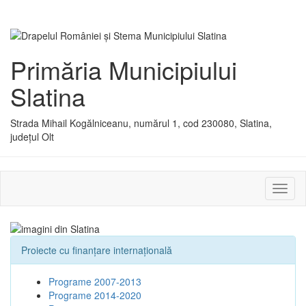
Primăria Municipiului
Slatina
Strada Mihail Kogălniceanu, numărul 1, cod 230080, Slatina,
județul Olt
Activ
sau
dezac
meniu
Proiecte cu finanţare internaţională
Programe 2007-2013
Programe 2014-2020