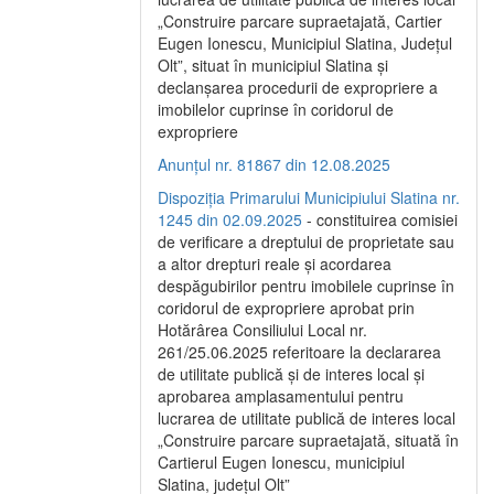
„Construire parcare supraetajată, Cartier
Eugen Ionescu, Municipiul Slatina, Județul
Olt”, situat în municipiul Slatina și
declanșarea procedurii de expropriere a
imobilelor cuprinse în coridorul de
expropriere
Anunțul nr. 81867 din 12.08.2025
Dispoziția Primarului Municipiului Slatina nr.
1245 din 02.09.2025
- constituirea comisiei
de verificare a dreptului de proprietate sau
a altor drepturi reale și acordarea
despăgubirilor pentru imobilele cuprinse în
coridorul de expropriere aprobat prin
Hotărârea Consiliului Local nr.
261/25.06.2025 referitoare la declararea
de utilitate publică și de interes local și
aprobarea amplasamentului pentru
lucrarea de utilitate publică de interes local
„Construire parcare supraetajată, situată în
Cartierul Eugen Ionescu, municipiul
Slatina, județul Olt”