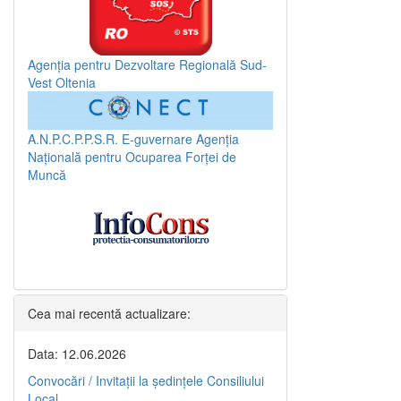
Agenția pentru Dezvoltare Regională Sud-
Vest Oltenia
A.N.P.C.P.P.S.R.
E-guvernare
Agenția
Națională pentru Ocuparea Forței de
Muncă
Cea mai recentă actualizare:
Data: 12.06.2026
Convocări / Invitaţii la şedinţele Consiliului
Local