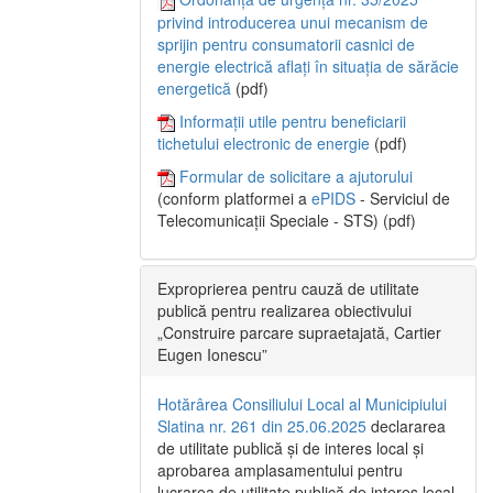
privind introducerea unui mecanism de
sprijin pentru consumatorii casnici de
energie electrică aflați în situația de sărăcie
energetică
(pdf)
Informații utile pentru beneficiarii
tichetului electronic de energie
(pdf)
Formular de solicitare a ajutorului
(conform platformei a
ePIDS
- Serviciul de
Telecomunicații Speciale - STS) (pdf)
Exproprierea pentru cauză de utilitate
publică pentru realizarea obiectivului
„Construire parcare supraetajată, Cartier
Eugen Ionescu”
Hotărârea Consiliului Local al Municipiului
Slatina nr. 261 din 25.06.2025
declararea
de utilitate publică și de interes local și
aprobarea amplasamentului pentru
lucrarea de utilitate publică de interes local