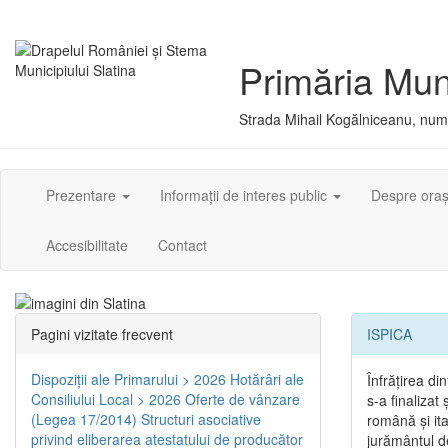
Primăria Muni
Strada Mihail Kogălniceanu, numă
Prezentare
Informații de interes public
Despre ora
Accesibilitate
Contact
Pagini vizitate frecvent
ISPICA
Dispoziţii ale Primarului > 2026
Hotărâri ale
Înfrăţirea d
Consiliului Local > 2026
Oferte de vânzare
s-a finalizat
(Legea 17/2014)
Structuri asociative
română şi ita
privind eliberarea atestatului de producător
jurământul de