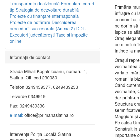
Transparenţa decizională
Formulare cereri
Primăria muni
tip
Strategia de dezvoltare durabilă
înfrăţire cu 
Proiecte cu finanţare internaţională
economice, c
Proiecte de hotărâre
Deschiderea
ne dorim să 
procedurii succesorale (Anexa 2)
DDI -
Ispica se afl
Executori judecătorești
Taxe şi impozite
Oraş elegant 
online
pe o colină 
întinde la ma
Informaţii de contact
Oraşul reprez
vecinătatea 
Strada Mihail Kogălniceanu, numărul 1,
variate, mărtu
Slatina, Olt, cod 230080
romani la biz
Când cutremu
Telefon 0249439377, 0249439233
vecinătate, 
Telverde 0349919
dar printr-un
Structura ora
Fax: 0249439336
semnificative
e-mail:
office@primariaslatina.ro
Maggiore şi 
Pe calea Umb
Construit in 
Intervenții Poliția Locală Slatina
importante con