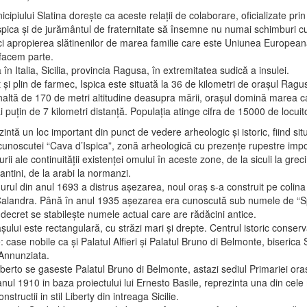
cipiului Slatina doreşte ca aceste relaţii de colaborare, oficializate prin
Ispica şi de jurământul de fraternitate să însemne nu numai schimburi cu
i apropierea slătinenilor de marea familie care este Uniunea European
facem parte.
ă în Italia, Sicilia, provincia Ragusa, în extremitatea sudică a insulei.
şi plin de farmec, Ispica este situată la 36 de kilometri de oraşul Ragus
înaltă de 170 de metri altitudine deasupra mării, oraşul domină marea c
i puţin de 7 kilometri distanţă. Populaţia atinge cifra de 15000 de locuito
intă un loc important din punct de vedere arheologic şi istoric, fiind situ
cunoscutei “Cava d’Ispica”, zonă arheologică cu prezenţe rupestre impo
rii ale continuităţii existenţei omului în aceste zone, de la siculi la greci
antini, de la arabi la normanzi.
rul din anul 1693 a distrus aşezarea, noul oraş s-a construit pe colina
Calandra. Până în anul 1935 aşezarea era cunoscută sub numele de “S
 decret se stabileşte numele actual care are rădăcini antice.
şului este rectangulară, cu străzi mari şi drepte. Centrul istoric conservă
: case nobile ca şi Palatul Alfieri şi Palatul Bruno di Belmonte, biserica
Annunziata.
erto se gaseste Palatul Bruno di Belmonte, astazi sediul Primariei oras
anul 1910 in baza proiectului lui Ernesto Basile, reprezinta una din cele
structii in stil Liberty din intreaga Sicilie.