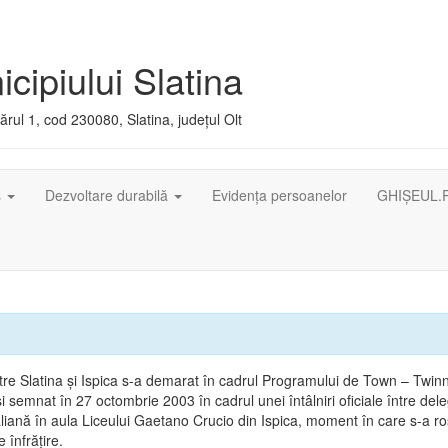
cipiului Slatina
rul 1, cod 230080, Slatina, județul Olt
ș
Dezvoltare durabilă
Evidența persoanelor
GHIȘEUL.
intre Slatina şi Ispica s-a demarat în cadrul Programului de Town – Twin
 şi semnat în 27 octombrie 2003 în cadrul unei întâlniri oficiale între dele
liană în aula Liceului Gaetano Crucio din Ispica, moment în care s-a ros
 înfrăţire.