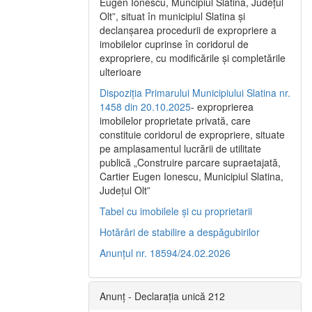
Eugen Ionescu, Muncipiul Slatina, Judeţul
Olt”, situat în municipiul Slatina şi
declanşarea procedurii de expropriere a
imobilelor cuprinse în coridorul de
expropriere, cu modificările şi completările
ulterioare
Dispoziția Primarului Municipiului Slatina nr.
1458 din 20.10.2025
- exproprierea
imobilelor proprietate privată, care
constituie coridorul de expropriere, situate
pe amplasamentul lucrării de utilitate
publică „Construire parcare supraetajată,
Cartier Eugen Ionescu, Municipiul Slatina,
Județul Olt”
Tabel cu imobilele și cu proprietarii
Hotărâri de stabilire a despăgubirilor
Anunțul nr. 18594/24.02.2026
Anunț - Declarația unică 212