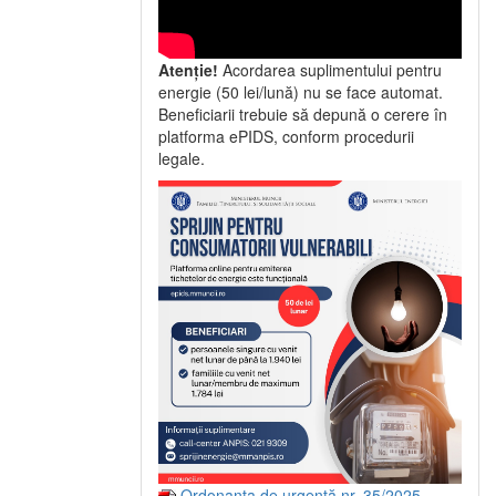
Atenție!
Acordarea suplimentului pentru
energie (50 lei/lună) nu se face automat.
Beneficiarii trebuie să depună o cerere în
platforma ePIDS, conform procedurii
legale.
Ordonanța de urgență nr. 35/2025