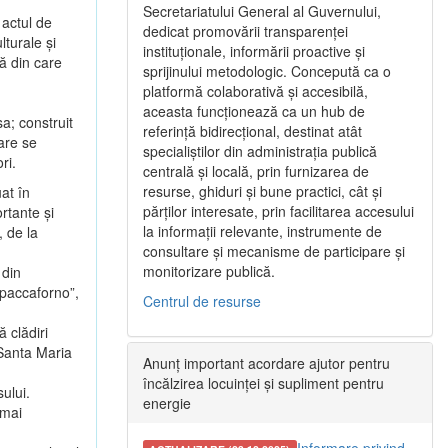
Secretariatului General al Guvernului,
 actul de
dedicat promovării transparenței
lturale şi
instituționale, informării proactive și
ă din care
sprijinului metodologic. Concepută ca o
platformă colaborativă și accesibilă,
aceasta funcționează ca un hub de
a; construit
referință bidirecțional, destinat atât
are se
specialiștilor din administrația publică
ri.
centrală și locală, prin furnizarea de
resurse, ghiduri și bune practici, cât și
at în
părților interesate, prin facilitarea accesului
rtante şi
la informații relevante, instrumente de
, de la
consultare și mecanisme de participare și
monitorizare publică.
 din
paccaforno”,
Centrul de resurse
 clădiri
 Santa Maria
Anunț important acordare ajutor pentru
încălzirea locuinței și supliment pentru
ului.
energie
 mai