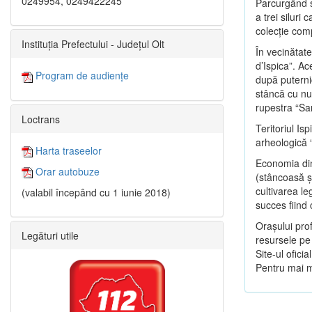
0249954, 0249422245
Parcurgând s
a trei siluri
colecţie com
Instituția Prefectului - Județul Olt
În vecinătate
d’Ispica”. Ac
Program de audiențe
după puternic
stâncă cu nu
rupestra “Sa
Loctrans
Teritoriul Is
arheologică 
Harta traseelor
Economia din
Orar autobuze
(stâncoasă şi
cultivarea le
(valabil începând cu 1 iunie 2018)
succes fiind
Oraşului prof
Legături utile
resursele pe 
Site-ul oficia
Pentru mai mu