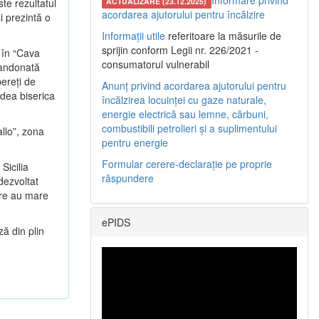
Informare privind
te rezultatul
ACTUALIZARE (23.12.2025)
acordarea ajutorului pentru încălzire
şi prezintă o
Informații utile
referitoare la măsurile de
sprijin conform Legii nr. 226/2021 -
a în “Cava
consumatorul vulnerabil
bandonată
pereţi de
Anunț privind acordarea ajutorului pentru
edea biserica
încălzirea locuinței cu gaze naturale,
energie electrică sau lemne, cărbuni,
combustibili petrolieri și a suplimentului
llo”, zona
pentru energie
Formular cerere-declarație pe proprie
Sicilia
răspundere
 dezvoltat
care au mare
ePIDS
ză din plin