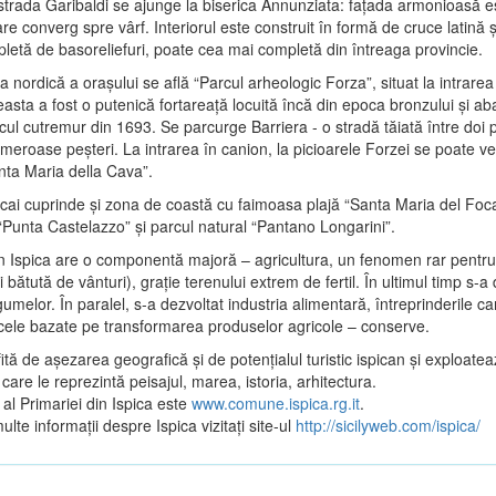
trada Garibaldi se ajunge la biserica Annunziata: faţada armonioasă es
 care converg spre vârf. Interiorul este construit în formă de cruce latină 
pletă de basoreliefuri, poate cea mai completă din întreaga provincie.
a nordică a oraşului se află “Parcul arheologic Forza”, situat la intrare
easta a fost o putenică fortareaţă locuită încă din epoca bronzului şi a
ul cutremur din 1693. Se parcurge Barriera - o stradă tăiată între doi 
meroase peşteri. La intrarea în canion, la picioarele Forzei se poate v
nta Maria della Cava”.
picai cuprinde şi zona de coastă cu faimoasa plajă “Santa Maria del Foca
“Punta Castelazzo” şi parcul natural “Pantano Longarini”.
 Ispica are o componentă majoră – agricultura, un fenomen rar pentru 
 bătută de vânturi), graţie terenului extrem de fertil. În ultimul timp s-a
gumelor. În paralel, s-a dezvoltat industria alimentară, întreprinderile 
 cele bazate pe transformarea produselor agricole – conserve.
ită de aşezarea geografică şi de potenţialul turistic ispican şi exploatea
care le reprezintă peisajul, marea, istoria, arhitectura.
l al Primariei din Ispica este
www.comune.ispica.rg.it
.
lte informaţii despre Ispica vizitaţi site-ul
http://sicilyweb.com/ispica/