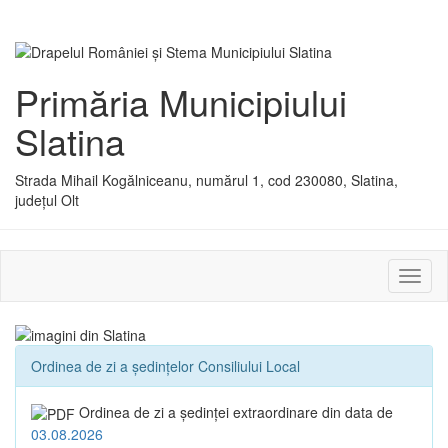
Primăria Municipiului
Slatina
Strada Mihail Kogălniceanu, numărul 1, cod 230080, Slatina,
județul Olt
Activ
sau
dezac
meniu
Ordinea de zi a ședințelor Consiliului Local
Ordinea de zi a şedinţei extraordinare din data de
03.08.2026