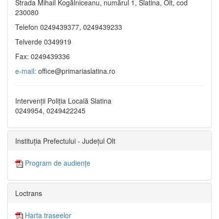
Strada Mihail Kogălniceanu, numărul 1, Slatina, Olt, cod
230080
Telefon 0249439377, 0249439233
Telverde 0349919
Fax: 0249439336
e-mail:
office@primariaslatina.ro
Intervenții Poliția Locală Slatina
0249954, 0249422245
Instituția Prefectului - Județul Olt
Program de audiențe
Loctrans
Harta traseelor