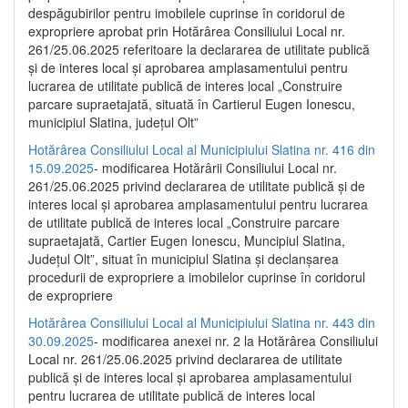
despăgubirilor pentru imobilele cuprinse în coridorul de
expropriere aprobat prin Hotărârea Consiliului Local nr.
261/25.06.2025 referitoare la declararea de utilitate publică
și de interes local și aprobarea amplasamentului pentru
lucrarea de utilitate publică de interes local „Construire
parcare supraetajată, situată în Cartierul Eugen Ionescu,
municipiul Slatina, județul Olt”
Hotărârea Consiliului Local al Municipiului Slatina nr. 416 din
15.09.2025
- modificarea Hotărârii Consiliului Local nr.
261/25.06.2025 privind declararea de utilitate publică și de
interes local și aprobarea amplasamentului pentru lucrarea
de utilitate publică de interes local „Construire parcare
supraetajată, Cartier Eugen Ionescu, Muncipiul Slatina,
Județul Olt”, situat în municipiul Slatina și declanșarea
procedurii de expropriere a imobilelor cuprinse în coridorul
de expropriere
Hotărârea Consiliului Local al Municipiului Slatina nr. 443 din
30.09.2025
- modificarea anexei nr. 2 la Hotărârea Consiliului
Local nr. 261/25.06.2025 privind declararea de utilitate
publică şi de interes local şi aprobarea amplasamentului
pentru lucrarea de utilitate publică de interes local