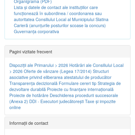
Organigrama (PDF)
Lista și datele de contact ale instituțiilor care
funcționează în subordinea / coordonarea sau
autoritatea Consiliului Local al Municipiului Slatina
Carieră (anunțurile posturilor scoase la concurs)
Guvernanța corporativa
Pagini vizitate frecvent
Dispoziţii ale Primarului > 2026
Hotărâri ale Consiliului Local
> 2026
Oferte de vânzare (Legea 17/2014)
Structuri
asociative privind eliberarea atestatului de producător
Transparenţa decizională
Formulare cereri tip
Strategia de
dezvoltare durabilă
Proiecte cu finanţare internaţională
Proiecte de hotărâre
Deschiderea procedurii succesorale
(Anexa 2)
DDI - Executori judecătorești
Taxe şi impozite
online
Informaţii de contact