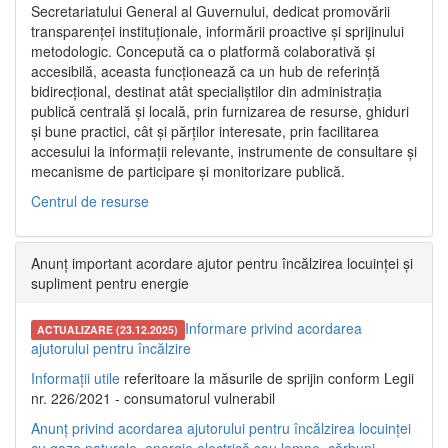
Secretariatului General al Guvernului, dedicat promovării
transparenței instituționale, informării proactive și sprijinului
metodologic. Concepută ca o platformă colaborativă și
accesibilă, aceasta funcționează ca un hub de referință
bidirecțional, destinat atât specialiștilor din administrația
publică centrală și locală, prin furnizarea de resurse, ghiduri
și bune practici, cât și părților interesate, prin facilitarea
accesului la informații relevante, instrumente de consultare și
mecanisme de participare și monitorizare publică.
Centrul de resurse
Anunț important acordare ajutor pentru încălzirea locuinței și
supliment pentru energie
Informare privind acordarea
ACTUALIZARE (23.12.2025)
ajutorului pentru încălzire
Informații utile
referitoare la măsurile de sprijin conform Legii
nr. 226/2021 - consumatorul vulnerabil
Anunț privind acordarea ajutorului pentru încălzirea locuinței
cu gaze naturale, energie electrică sau lemne, cărbuni,