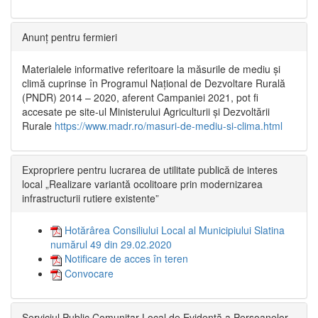
Anunț pentru fermieri
Materialele informative referitoare la măsurile de mediu și
climă cuprinse în Programul Național de Dezvoltare Rurală
(PNDR) 2014 – 2020, aferent Campaniei 2021, pot fi
accesate pe site-ul Ministerului Agriculturii și Dezvoltării
Rurale
https://www.madr.ro/masuri-de-mediu-si-clima.html
Expropriere pentru lucrarea de utilitate publică de interes
local „Realizare variantă ocolitoare prin modernizarea
infrastructurii rutiere existente”
Hotărârea Consiliului Local al Municipiului Slatina
numărul 49 din 29.02.2020
Notificare de acces în teren
Convocare
Serviciul Public Comunitar Local de Evidență a Persoanelor