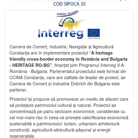
Camera de Comerț, Industrie, Navigație și Agricultură
Constanța are în implementare proiectul
“A heritage
friendly cross-border economy in România and Bulgaria
- HERITAGE RO-BG”
, finanțat prin Programul Interreg V-A
România - Bulgaria. Parteneriatul proiectului este format din
CCINA Constanța, care are calitate de leader de proiect, iar
Camera de Comerț și Industrie Dobrich din Bulgaria este
partener.
Proiectul își propune să promoveze un mediu de afaceri care
să protejeze patrimoniul cultural și natural. Proiectul se
concentrează pe patru sectoare economice, considerate cu
cel mai mare risc în ceea ce privește valorificarea economică
sustenabilă a patrimoniului: turism, urbanism-arhitectură-
construcții, agricultură-silvicultură-pășunat și energii
regenerabile.