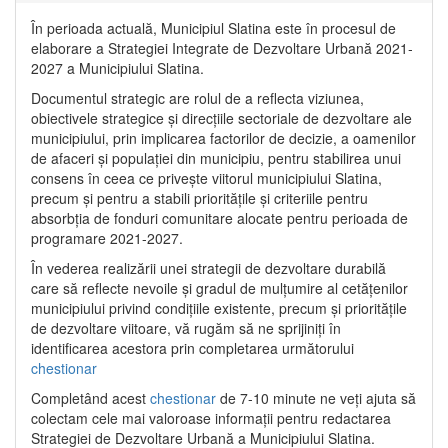
În perioada actuală, Municipiul Slatina este în procesul de
elaborare a Strategiei Integrate de Dezvoltare Urbană 2021‐
2027 a Municipiului Slatina.
Documentul strategic are rolul de a reflecta viziunea,
obiectivele strategice și direcțiile sectoriale de dezvoltare ale
municipiului, prin implicarea factorilor de decizie, a oamenilor
de afaceri și populației din municipiu, pentru stabilirea unui
consens în ceea ce privește viitorul municipiului Slatina,
precum și pentru a stabili prioritățile și criteriile pentru
absorbția de fonduri comunitare alocate pentru perioada de
programare 2021-2027.
În vederea realizării unei strategii de dezvoltare durabilă
care să reflecte nevoile și gradul de mulțumire al cetățenilor
municipiului privind condițiile existente, precum și prioritățile
de dezvoltare viitoare, vă rugăm să ne sprijiniți în
identificarea acestora prin completarea următorului
chestionar
Completând acest
chestionar
de 7-10 minute ne veți ajuta să
colectam cele mai valoroase informații pentru redactarea
Strategiei de Dezvoltare Urbană a Municipiului Slatina.