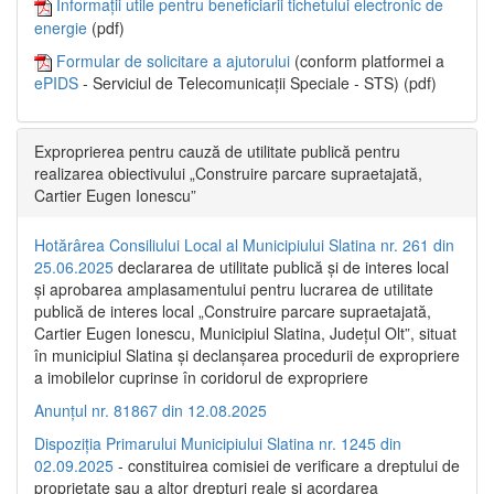
Informații utile pentru beneficiarii tichetului electronic de
energie
(pdf)
Formular de solicitare a ajutorului
(conform platformei a
ePIDS
- Serviciul de Telecomunicații Speciale - STS) (pdf)
Exproprierea pentru cauză de utilitate publică pentru
realizarea obiectivului „Construire parcare supraetajată,
Cartier Eugen Ionescu”
Hotărârea Consiliului Local al Municipiului Slatina nr. 261 din
25.06.2025
declararea de utilitate publică și de interes local
și aprobarea amplasamentului pentru lucrarea de utilitate
publică de interes local „Construire parcare supraetajată,
Cartier Eugen Ionescu, Municipiul Slatina, Județul Olt”, situat
în municipiul Slatina și declanșarea procedurii de expropriere
a imobilelor cuprinse în coridorul de expropriere
Anunțul nr. 81867 din 12.08.2025
Dispoziția Primarului Municipiului Slatina nr. 1245 din
02.09.2025
- constituirea comisiei de verificare a dreptului de
proprietate sau a altor drepturi reale și acordarea