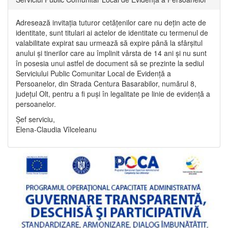
Adresează invitația tuturor cetățenilor care nu dețin acte de
identitate, sunt titulari ai actelor de identitate cu termenul de
valabilitate expirat sau urmează să expire până la sfârșitul
anului și tinerilor care au împlinit vârsta de 14 ani și nu sunt
în posesia unui astfel de document să se prezinte la sediul
Serviciului Public Comunitar Local de Evidență a
Persoanelor, din Strada Centura Basarabilor, numărul 8,
județul Olt, pentru a fi puși în legalitate pe linie de evidență a
persoanelor.
Șef serviciu,
Elena-Claudia Vîlceleanu