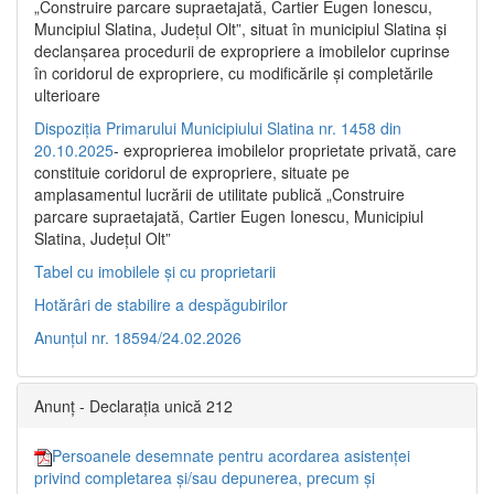
„Construire parcare supraetajată, Cartier Eugen Ionescu,
Muncipiul Slatina, Judeţul Olt”, situat în municipiul Slatina şi
declanşarea procedurii de expropriere a imobilelor cuprinse
în coridorul de expropriere, cu modificările şi completările
ulterioare
Dispoziția Primarului Municipiului Slatina nr. 1458 din
20.10.2025
- exproprierea imobilelor proprietate privată, care
constituie coridorul de expropriere, situate pe
amplasamentul lucrării de utilitate publică „Construire
parcare supraetajată, Cartier Eugen Ionescu, Municipiul
Slatina, Județul Olt”
Tabel cu imobilele și cu proprietarii
Hotărâri de stabilire a despăgubirilor
Anunțul nr. 18594/24.02.2026
Anunț - Declarația unică 212
Persoanele desemnate pentru acordarea asistenței
privind completarea și/sau depunerea, precum și