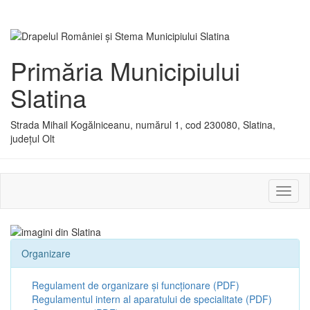
Primăria Municipiului
Slatina
Strada Mihail Kogălniceanu, numărul 1, cod 230080, Slatina,
județul Olt
Activ
sau
dezac
meniu
Organizare
Regulament de organizare și funcționare (PDF)
Regulamentul intern al aparatului de specialitate (PDF)